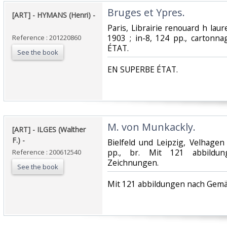
‎Bruges et Ypres. ‎
‎[ART] - HYMANS (Henri) -
‎Paris, Librairie renouard h laure
1903 ; in-8, 124 pp., cartonn
Reference : 201220860
ÉTAT.‎
See the book
‎EN SUPERBE ÉTAT.‎
‎M. von Munkackly. ‎
‎[ART] - ILGES (Walther
F.) - ‎
‎Bielfeld und Leipzig, Velhagen
pp., br. Mit 121 abbildu
Reference : 200612540
Zeichnungen.‎
See the book
‎Mit 121 abbildungen nach Gemä