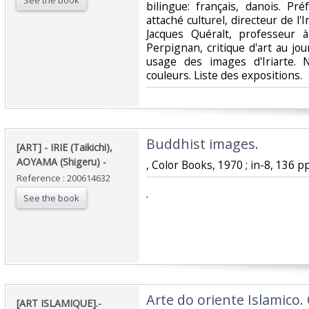
See the book
bilingue: français, danois. Pré
attaché culturel, directeur de l'
Jacques Quéralt, professeur 
Perpignan, critique d'art au jo
usage des images d'Iriarte. 
couleurs. Liste des expositions.‎
‎Buddhist images. ‎
‎[ART] - IRIE (Taikichi),
AOYAMA (Shigeru) - ‎
‎, Color Books, 1970 ; in-8, 136 pp.
Reference : 200614632
‎.‎
See the book
‎Arte do oriente Islamico
‎[ART ISLAMIQUE].-‎