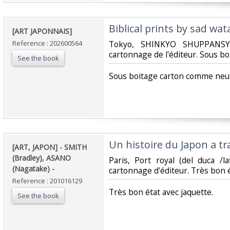
‎Biblical prints by sad wat
‎[ART JAPONNAIS]‎
Reference : 202600564
‎Tokyo, SHINKYO SHUPPANSYA
cartonnage de l'éditeur. Sous b
See the book
‎Sous boitage carton comme neuf
‎Un histoire du Japon a tra
‎[ART, JAPON] - SMITH
(Bradley), ASANO
‎Paris, Port royal (del duca /l
(Nagatake) - ‎
cartonnage d'éditeur. Très bon ét
Reference : 201016129
‎Très bon état avec jaquette.‎
See the book