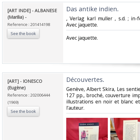
‎Das antike indien. ‎
‎[ART INDE] - ALBANESE
(Marilia) - ‎
‎, Verlag karl muller , s.d. ; in-
Avec jaquette.‎
Reference : 201414198
See the book
‎Avec jaquette.‎
‎Découvertes. ‎
‎[ART] - IONESCO
(Eugène)‎
‎Genève, Albert Skira, Les sentie
127 pp., broché, couverture i
Reference : 202006444
illustrations en noir et blanc et
(1969)
l'auteur.‎
See the book