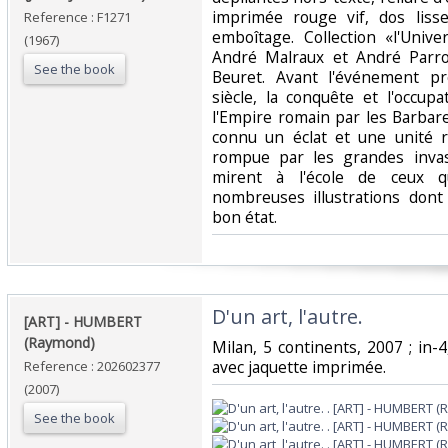
imprimée rouge vif, dos lisse
Reference : F1271
emboîtage. Collection «l'Univ
(1967)
André Malraux et André Parrot
See the book
Beuret. Avant l'événement p
siècle, la conquête et l'occup
l'Empire romain par les Barbare
connu un éclat et une unité r
rompue par les grandes invas
mirent à l'école de ceux qu
nombreuses illustrations dont
bon état.‎
‎D'un art, l'autre. ‎
‎[ART] - HUMBERT
(Raymond)‎
‎Milan, 5 continents, 2007 ; in-4
avec jaquette imprimée.‎
Reference : 202602377
(2007)
See the book