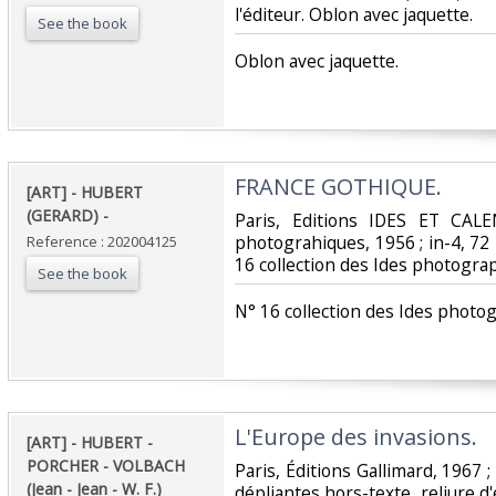
l'éditeur. Oblon avec jaquette.‎
See the book
‎Oblon avec jaquette.‎
‎FRANCE GOTHIQUE. ‎
‎[ART] - HUBERT
(GERARD) - ‎
‎Paris, Editions IDES ET CAL
photograhiques, 1956 ; in-4, 72 
Reference : 202004125
16 collection des Ides photograp
See the book
‎N° 16 collection des Ides photog
‎L'Europe des invasions. ‎
‎[ART] - HUBERT -
PORCHER - VOLBACH
‎Paris, Éditions Gallimard, 1967 ;
(Jean - Jean - W. F.)‎
dépliantes hors-texte, reliure d