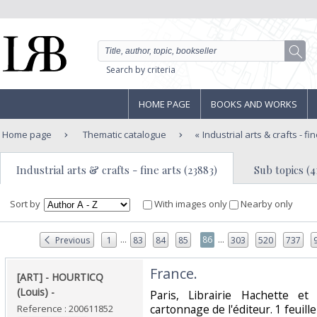
Search by criteria
HOME PAGE
BOOKS AND WORKS
Home page
Thematic catalogue
Industrial arts & crafts - fi
Industrial arts & crafts - fine arts (23883)
Sub topics (4
Sort by
With images only
Nearby only
...
...
86
Previous
1
83
84
85
303
520
737
‎France. ‎
‎[ART] - HOURTICQ
(Louis) - ‎
‎Paris, Librairie Hachette et
cartonnage de l'éditeur. 1 feuille
Reference : 200611852