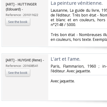
‎La peinture vénitienne. ‎
‎[ART] - HUTTINGER
(Edouard) - ‎
‎Lausanne, La guide du livre, 19
de l'éditeur. Très bon état - No
Reference : 201011622
et blanc et en couleurs, hors
See the book
n°2148 / 5000.‎
‎Très bon état - Nombreuses ill
en couleurs, hors texte. Exempl
‎L'art et l'ame. ‎
‎[ART] - HUYGHE (Rene) - ‎
Reference : 201608541
‎Paris, Flammarion, 1960 ; i
l'éditeur. Avec jaquette.‎
See the book
‎Avec jaquette.‎