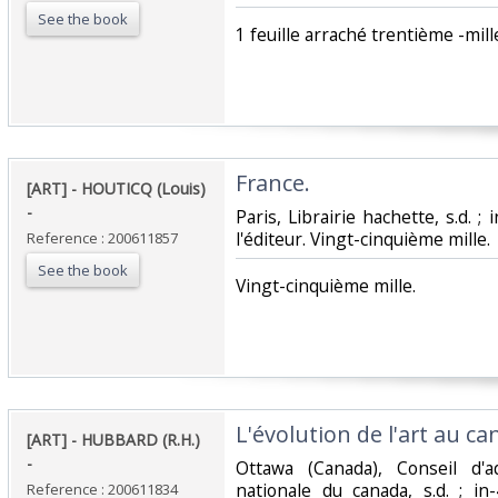
See the book
‎1 feuille arraché trentième -mille
‎France. ‎
‎[ART] - HOUTICQ (Louis)
- ‎
‎Paris, Librairie hachette, s.d. 
l'éditeur. Vingt-cinquième mille.‎
Reference : 200611857
See the book
‎Vingt-cinquième mille.‎
‎L'évolution de l'art au can
‎[ART] - HUBBARD (R.H.)
- ‎
‎Ottawa (Canada), Conseil d'a
nationale du canada, s.d. ; i
Reference : 200611834