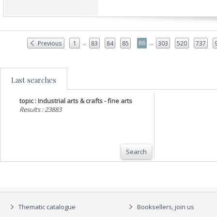
...
...
86
Previous
1
83
84
85
303
520
737
Last searches
topic : Industrial arts & crafts - fine arts
Results : 23883
Search
Thematic catalogue
Booksellers, join us