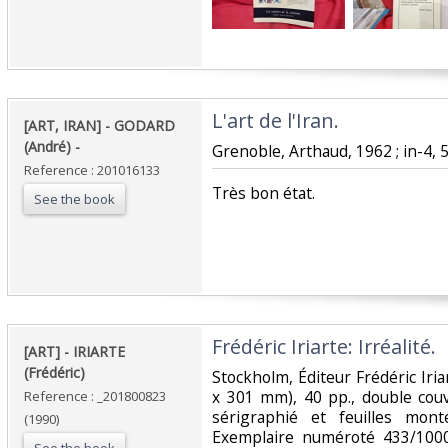
‎L'art de l'Iran. ‎
‎[ART, IRAN] - GODARD
(André) - ‎
‎Grenoble, Arthaud, 1962 ; in-4, 5
Reference : 201016133
‎Très bon état.‎
See the book
‎Frédéric Iriarte: Irréalité. ‎
‎[ART] - IRIARTE
(Frédéric)‎
‎Stockholm, Éditeur Frédéric Iria
x 301 mm), 40 pp., double cou
Reference : _201800823
sérigraphié et feuilles mont
(1990)
Exemplaire numéroté 433/1000, 