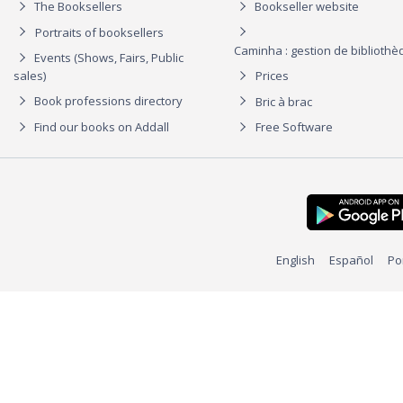
The Booksellers
Bookseller website
Portraits of booksellers
Caminha : gestion de biblioth
Events (Shows, Fairs, Public
sales)
Prices
Book professions directory
Bric à brac
Find our books on Addall
Free Software
English
Español
Po