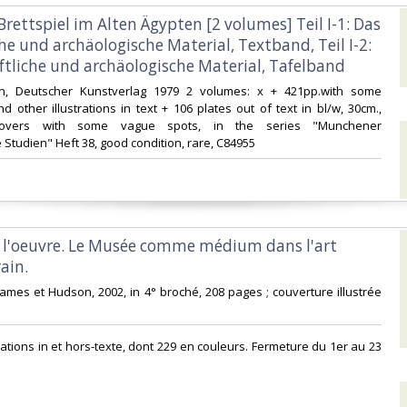
Brettspiel im Alten Ägypten [2 volumes] Teil I-1: Das
che und archäologische Material, Textband, Teil I-2:
ftliche und archäologische Material, Tafelband‎
in, Deutscher Kunstverlag 1979 2 volumes: x + 421pp.with some
d other illustrations in text + 106 plates out of text in bl/w, 30cm.,
ftcovers with some vague spots, in the series "Munchener
Studien" Heft 38, good condition, rare, C84955‎
à l'oeuvre. Le Musée comme médium dans l'art
in.‎
Thames et Hudson, 2002, in 4° broché, 208 pages ; couverture illustrée
trations in et hors-texte, dont 229 en couleurs. Fermeture du 1er au 23