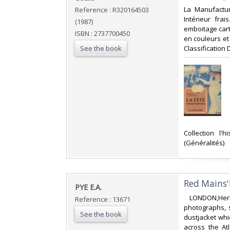
‎La Manufactur
Reference : R320164503
Intérieur fra
(1987)
emboitage cart
ISBN : 2737700450
en couleurs et 
See the book
Classification 
‎Collection l
(Généralités)‎
‎Red Mains'l
‎PYE E.A.‎
‎ LONDON,Herb
Reference : 13671
photographs, 
See the book
dustjacket wh
across the At