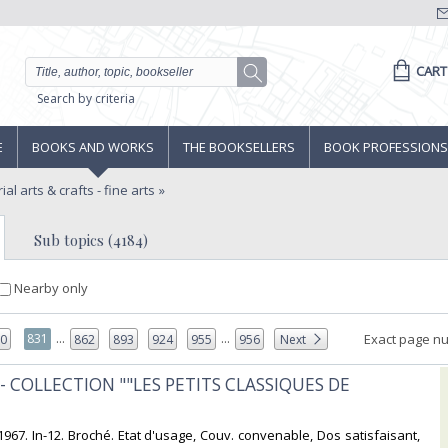
CART
Search by criteria
E
BOOKS AND WORKS
THE BOOKSELLERS
BOOK PROFESSIONS
ial arts & crafts - fine arts
Sub topics (4184)
Nearby only
...
...
831
Exact page n
30
862
893
924
955
956
Next
 - COLLECTION ""LES PETITS CLASSIQUES DE
967. In-12. Broché. Etat d'usage, Couv. convenable, Dos satisfaisant,