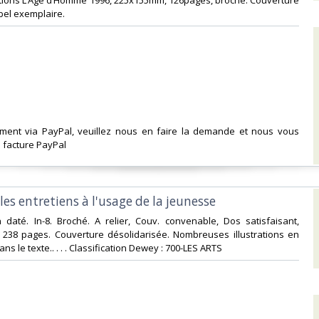
itions L’Age d’Homme 1996, 225x155mm, 126pages, broché. Couverture
bel exemplaire.‎
ement via PayPal, veuillez nous en faire la demande et nous vous
facture PayPal‎
ples entretiens à l'usage de la jeunesse‎
 daté. In-8. Broché. A relier, Couv. convenable, Dos satisfaisant,
s. 238 pages. Couverture désolidarisée. Nombreuses illustrations en
ans le texte.. . . . Classification Dewey : 700-LES ARTS‎