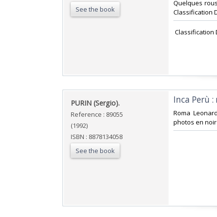
Quelques rouss
See the book
Classification 
‎ Classificatio
‎Inca Perù :
‎PURIN (Sergio).‎
‎Roma Leonard
Reference : 89055
photos en noir 
(1992)
ISBN : 8878134058
See the book