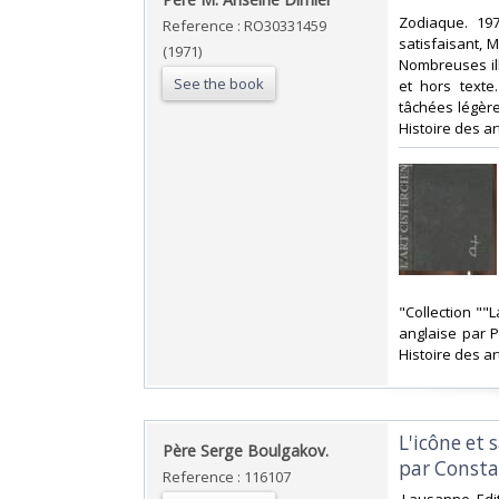
‎Zodiaque. 19
Reference : RO30331459
satisfaisant, 
(1971)
Nombreuses ill
See the book
et hors texte
tâchées légère
Histoire des art
‎"Collection "
anglaise par P
Histoire des art
‎L'icône et
‎Père Serge Boulgakov.‎
par Constan
Reference : 116107