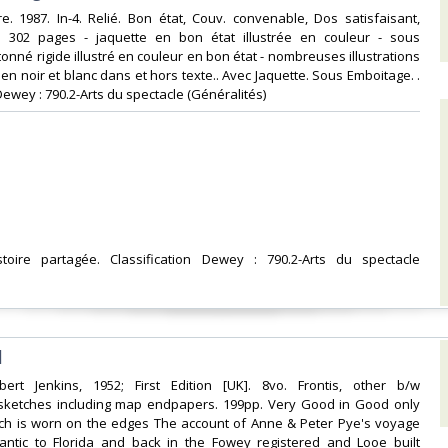
e. 1987. In-4. Relié. Bon état, Couv. convenable, Dos satisfaisant,
is. 302 pages - jaquette en bon état illustrée en couleur - sous
onné rigide illustré en couleur en bon état - nombreuses illustrations
en noir et blanc dans et hors texte.. Avec Jaquette. Sous Emboitage. .
Dewey : 790.2-Arts du spectacle (Généralités)‎
'histoire partagée. Classification Dewey : 790.2-Arts du spectacle
‎
ert Jenkins, 1952; First Edition [UK]. 8vo. Frontis, other b/w
sketches including map endpapers. 199pp. Very Good in Good only
ich is worn on the edges The account of Anne & Peter Pye's voyage
lantic to Florida and back in the Fowey registered and Looe built