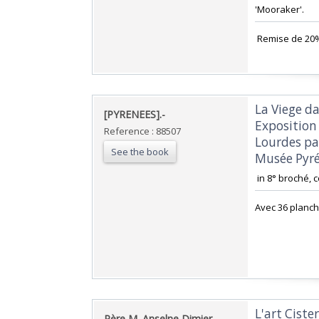
'Mooraker'.‎
‎ Remise de 20
‎La Viege d
‎[PYRENEES].-‎
Exposition
Reference : 88507
Lourdes par
See the book
Musée Pyrén
‎ in 8° broché, 
‎Avec 36 planch
‎L'art Ciste
‎Père M. Anselne Dimier‎