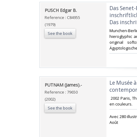
‎Das Senet-
‎PUSCH Edgar B.‎
inschriftli
Reference : C84955
Das inschri
(1979)
‎Munchen-Berl
See the book
hieroglyphic an
original so
Ägyptologische 
‎Le Musée 
‎PUTNAM (James).-‎
contempora
Reference : 79650
‎ 2002 Paris, 
(2002)
en couleurs. ‎
See the book
‎Avec 280 illus
Août‎