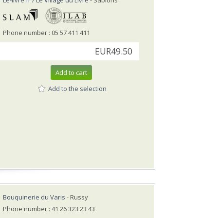
Le-livre.fr / Le Village du Livre
- Sablons
Phone number : 05 57 411 411
EUR49.50
Add to cart
Add to the selection
Bouquinerie du Varis
- Russy
Phone number : 41 26 323 23 43