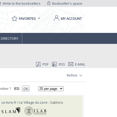
Write to the booksellers
Bookseller's space
FAVORITES
MY ACCOUNT
 DIRECTORY
PDF
RSS
E-MAIL
Refine
umber ?
OK
Le-livre.fr / Le Village du Livre
- Sablons