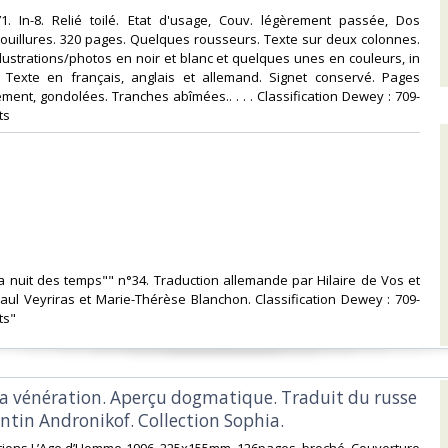
71. In-8. Relié toilé. Etat d'usage, Couv. légèrement passée, Dos
Mouillures. 320 pages. Quelques rousseurs. Texte sur deux colonnes.
ustrations/photos en noir et blanc et quelques unes en couleurs, in
. Texte en français, anglais et allemand. Signet conservé. Pages
ment, gondolées. Tranches abîmées.. . . . Classification Dewey : 709-
s‎
"La nuit des temps"" n°34. Traduction allemande par Hilaire de Vos et
aul Veyriras et Marie-Thérèse Blanchon. Classification Dewey : 709-
s"‎
 sa vénération. Aperçu dogmatique. Traduit du russe
tin Andronikof. Collection Sophia.‎