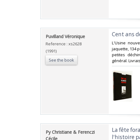
‎Cent ans d
‎Puvilland Véronique‎
‎L'Usine nouv
Reference : xs2628
jaquette, 134 
(1991)
petites déchi
See the book
général. Livra
‎La fête fo
‎Py Christiane & Ferenczi
l'histoire p
Cécile‎