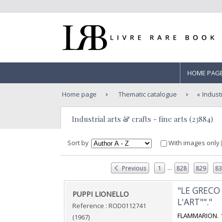
HOME PAG
Home page
Thematic catalogue
Industr
Industrial arts & crafts - fine arts (23884)
Sort by
With images only
...
Previous
1
828
829
8
‎"LE GRECO
‎PUPPI LIONELLO‎
L'ART""."‎
Reference : ROD0112741
‎FLAMMARION. 1
(1967)