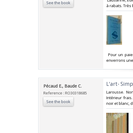
‎ Lausanne, Ed
See the book
à rabats. Très 
‎ Pour un pai
enverrons une 
‎L'art- Sim
‎Pécaud E., Baude C.‎
‎Larousse. Non
Reference : RO30318685
Intérieur frai
See the book
noir et blanc, d