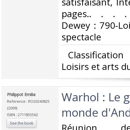
satisfaisant, Int
pages.. . . . 
Dewey : 790-Loi
spectacle‎
‎ Classificatio
Loisirs et arts d
‎Warhol : Le 
‎Philippot Emilia‎
Reference : RO20240825
monde d'And
(2009)
ISBN : 2711855562
See the book
‎Réunion 