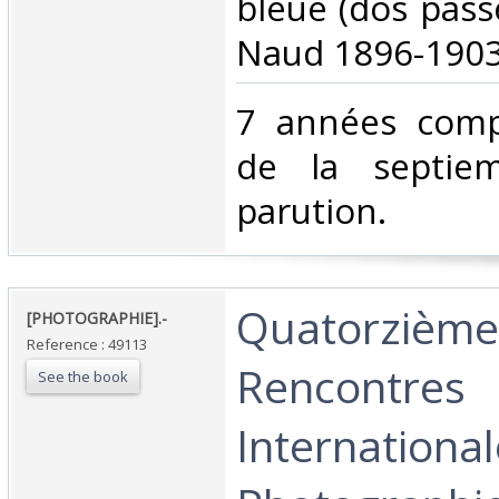
bleue (dos passé
Naud 1896-1903.
‎7 années comp
de la septie
parution. ‎
‎Quatorzième
‎[PHOTOGRAPHIE].-‎
Reference : 49113
Rencontres
See the book
International