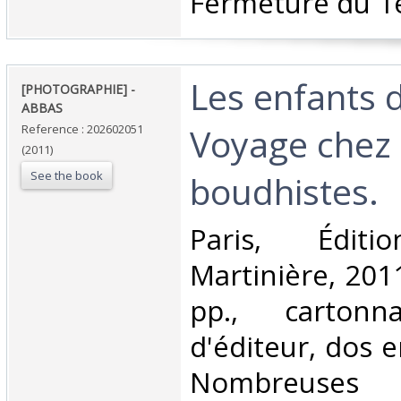
Fermeture du 1e
‎Les enfants 
‎[PHOTOGRAPHIE] -
ABBAS‎
Voyage chez 
Reference : 202602051
(2011)
See the book
boudhistes. ‎
‎Paris, Édi
Martinière, 2011
pp., cartonn
d'éditeur, dos e
Nombreuses p