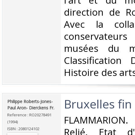
l'art et du m
direction de Ro
Avec la colla
conservateur
musées du mo
Classification
Histoire des arts
‎Bruxelles fin 
‎Philippe Roberts-Jones-
Paul Aron- Dierckens Fr.‎
Reference : RO20278491
‎FLAMMARION.
(1994)
Relié. Etat d
ISBN : 2080124102