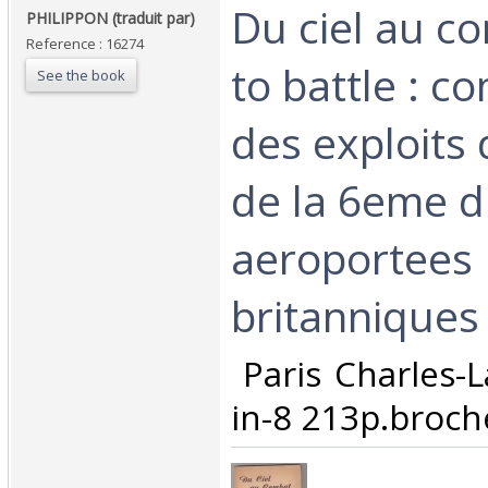
‎Du ciel au c
‎PHILIPPON (traduit par)‎
Reference : 16274
to battle : 
See the book
des exploits 
de la 6eme d
aeroportees
britanniques‎
‎ Paris Charles-
in-8 213p.broche