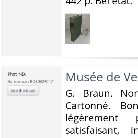
442 p. Bel état. ‎
‎Musée de Ver
‎Phot ND.‎
Reference : RO30324047
‎G. Braun. Non
See the book
Cartonné. Bon
légèrement 
satisfaisant, I