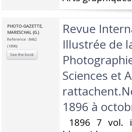
‎Revue Intern
‎PHOTO-GAZETTE,
MARESCHAL (G.)‎
Illustrée de l
Reference : 8462
(1896)
See the book
Photographie
Sciences et A
rattachent.
1896 à octobr
‎ 1896 7 vol. i