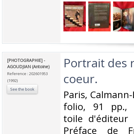
‎Portrait des
‎[PHOTOGRAPHIE] -
AGOUDJIAN (Antoine)‎
coeur. ‎
Reference : 202601953
(1992)
See the book
‎Paris, Calmann-
folio, 91 pp., 
toile d'éditeur
Préface de Fr