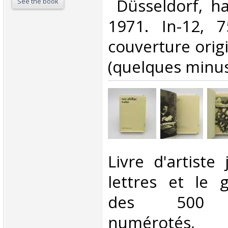
‎ Düsseldorf, h
See the book
1971. In-12, 7
couverture orig
(quelques minusc
‎Livre d'artiste
lettres et le 
des 500 e
numérotés, c