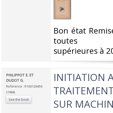
‎Bon état Remi
toutes c
supérieures à 20
‎INITIATION 
‎PHILIPPOT E. ET
DUDOT G.‎
TRAITEMENT
Reference : R160126456
(1984)
See the book
SUR MACHIN