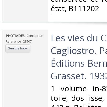
état, B111202‎
‎Les vies du
‎PHOTIADES, Constantin‎
Reference : 28507
Cagliostro. P
See the book
Éditions Ber
Grasset. 1932
‎1 volume in-8
toile, dos lisse,