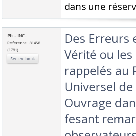
dans une réserve
‎Des Erreurs 
‎Ph.... INC...‎
Reference : 81458
Vérité ou l
(1781)
See the book
rappelés au 
Universel de 
Ouvrage dans
fesant rema
observateur