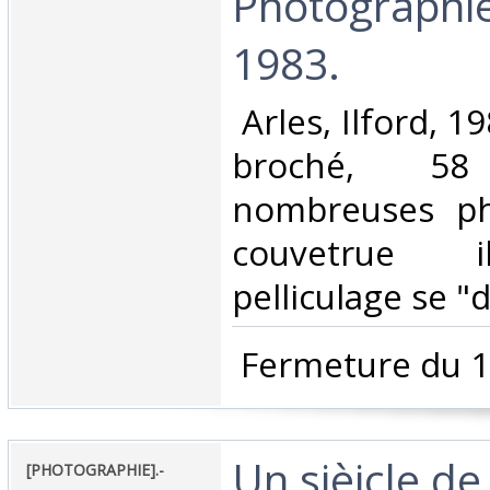
Photographie
1983.‎
‎ Arles, Ilford, 
broché, 5
nombreuses ph
couvetrue il
pelliculage se "dé
‎ Fermeture du 1
‎Un sièicle de
‎[PHOTOGRAPHIE].-‎