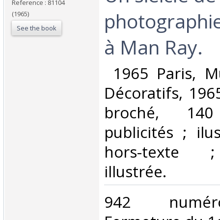
Reference : 81104
photographie
(1965)
See the book
à Man Ray.‎
‎ 1965 Paris, 
Décoratifs, 196
broché, 14
publicités ; ilu
hors-texte ;
illustrée. ‎
‎942 numéro