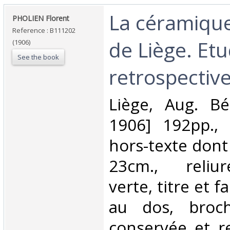
‎La céramiqu
‎PHOLIEN Florent‎
Reference : B111202
de Liège. Et
(1906)
See the book
retrospective
‎Liège, Aug. Bé
1906] 192pp.,
hors-texte dont
23cm., reliur
verte, titre et 
au dos, broch
conservée et re