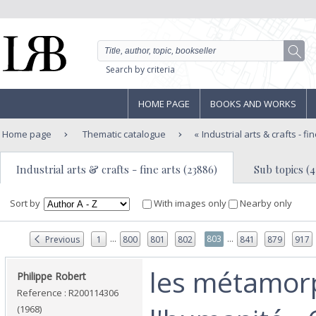
Search by criteria
HOME PAGE
BOOKS AND WORKS
Home page
Thematic catalogue
Industrial arts & crafts - fi
Industrial arts & crafts - fine arts (23886)
Sub topics (4
Sort by
With images only
Nearby only
...
...
803
Previous
1
800
801
802
841
879
917
‎les métamor
‎Philippe Robert‎
Reference : R200114306
(1968)