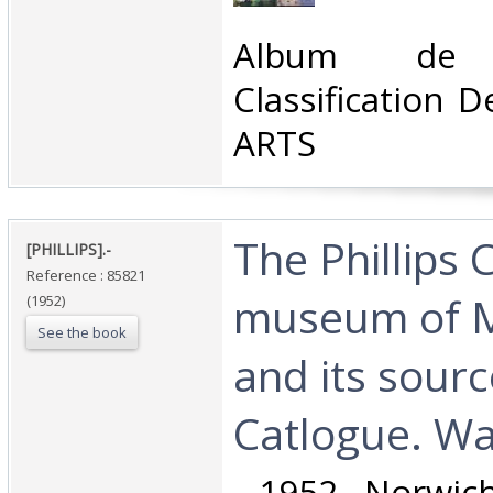
‎Album de l'
Classification 
ARTS‎
‎The Phillips 
‎[PHILLIPS].-‎
Reference : 85821
museum of M
(1952)
See the book
and its sourc
Catlogue. Wa
‎ 1952 Norwich