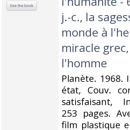
l'humanité - 
See the book
j.-c., la sages
monde à l'he
miracle grec,
l'homme‎
‎Planète. 1968. 
état, Couv. co
satisfaisant, I
253 pages. Ave
film plastique e