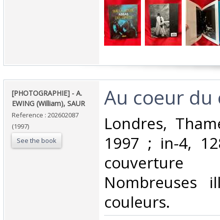
‎Au coeur du c
‎[PHOTOGRAPHIE] - A.
EWING (William), SAUR‎
Reference : 202602087
‎Londres, Tham
(1997)
1997 ; in-4, 12
See the book
couverture 
Nombreuses ill
couleurs.‎