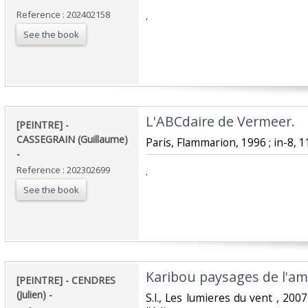
Reference : 202402158
‎.‎
See the book
‎L'ABCdaire de Vermeer. ‎
‎[PEINTRE] -
CASSEGRAIN (Guillaume)
‎Paris, Flammarion, 1996 ; in-8, 11
- ‎
Reference : 202302699
‎.‎
See the book
‎Karibou paysages de l'ame
‎[PEINTRE] - CENDRES
(Julien) - ‎
‎S.l., Les lumieres du vent , 200