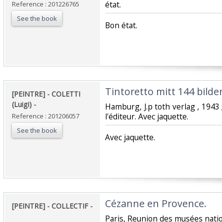
état.‎
Reference : 201226765
See the book
‎Bon état.‎
‎Tintoretto mitt 144 bilde
‎[PEINTRE] - COLETTI
(Luigi) - ‎
‎Hamburg, J.p toth verlag , 1943 
l'éditeur. Avec jaquette.‎
Reference : 201206057
See the book
‎Avec jaquette.‎
‎Cézanne en Provence. ‎
‎[PEINTRE] - COLLECTIF -
‎Paris, Reunion des musées nation