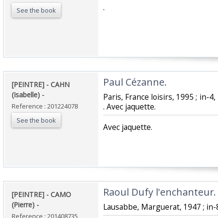
‎.‎
See the book
‎Paul Cézanne. ‎
‎[PEINTRE] - CAHN
(Isabelle) - ‎
‎Paris, France loisirs, 1995 ; in-
. Avec jaquette.‎
Reference : 201224078
See the book
‎Avec jaquette.‎
‎Raoul Dufy l'enchanteur. 
‎[PEINTRE] - CAMO
(Pierre) - ‎
‎Lausabbe, Marguerat, 1947 ; in-8,
Reference : 201408735