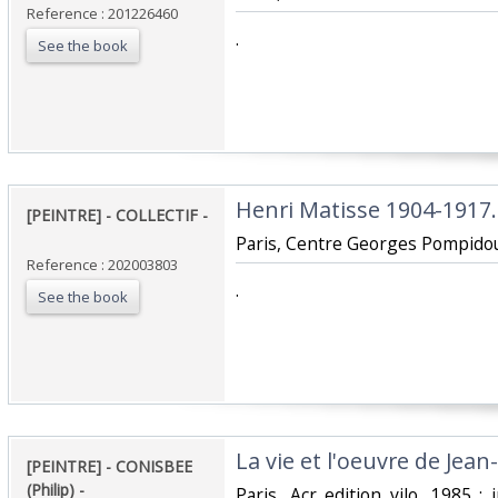
Reference : 201226460
‎.‎
See the book
‎Henri Matisse 1904-1917. 
‎[PEINTRE] - COLLECTIF -
‎Paris, Centre Georges Pompidou, 
Reference : 202003803
‎.‎
See the book
‎La vie et l'oeuvre de Jea
‎[PEINTRE] - CONISBEE
(Philip) - ‎
‎Paris, Acr edition vilo, 1985 