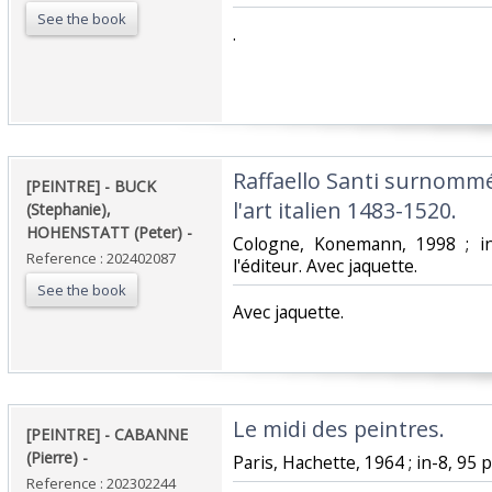
See the book
‎.‎
‎Raffaello Santi surnomm
‎[PEINTRE] - BUCK
l'art italien 1483-1520. ‎
(Stephanie),
HOHENSTATT (Peter) - ‎
‎Cologne, Konemann, 1998 ; i
Reference : 202402087
l'éditeur. Avec jaquette.‎
See the book
‎Avec jaquette.‎
‎Le midi des peintres. ‎
‎[PEINTRE] - CABANNE
(Pierre) - ‎
‎Paris, Hachette, 1964 ; in-8, 95 p
Reference : 202302244