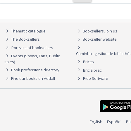
Thematic catalogue
Booksellers, join us
The Booksellers
Bookseller website
Portraits of booksellers
Caminha : gestion de biblioth
Events (Shows, Fairs, Public
sales)
Prices
Book professions directory
Bric à brac
Find our books on Addall
Free Software
English
Español
Po