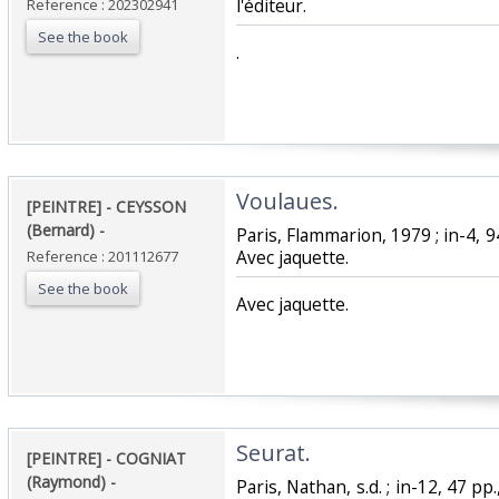
l'éditeur.‎
Reference : 202302941
See the book
‎.‎
‎Voulaues. ‎
‎[PEINTRE] - CEYSSON
(Bernard) - ‎
‎Paris, Flammarion, 1979 ; in-4, 9
Avec jaquette.‎
Reference : 201112677
See the book
‎Avec jaquette.‎
‎Seurat. ‎
‎[PEINTRE] - COGNIAT
(Raymond) - ‎
‎Paris, Nathan, s.d. ; in-12, 47 p