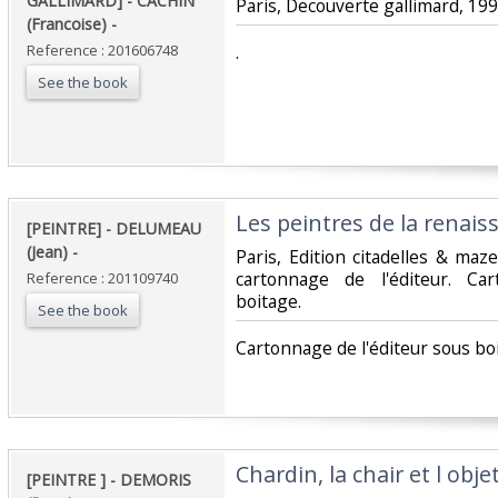
GALLIMARD] - CACHIN
‎Paris, Decouverte gallimard, 1991 
(Francoise) - ‎
Reference : 201606748
‎.‎
See the book
‎Les peintres de la renaissa
‎[PEINTRE] - DELUMEAU
(Jean) - ‎
‎Paris, Edition citadelles & maze
cartonnage de l'éditeur. Ca
Reference : 201109740
boitage.‎
See the book
‎Cartonnage de l'éditeur sous boi
‎Chardin, la chair et l objet.
‎[PEINTRE ] - DEMORIS