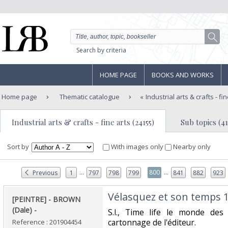
Search by criteria
HOME PAGE
BOOKS AND WORKS
Home page
Thematic catalogue
Industrial arts & crafts - fi
Industrial arts & crafts - fine arts (24155)
Sub topics (4
Sort by
With images only
Nearby only
...
...
800
Previous
1
797
798
799
841
882
923
‎Vélasquez et son temps 1
‎[PEINTRE] - BROWN
(Dale) - ‎
‎S.l., Time life le monde des
cartonnage de l'éditeur.‎
Reference : 201904454