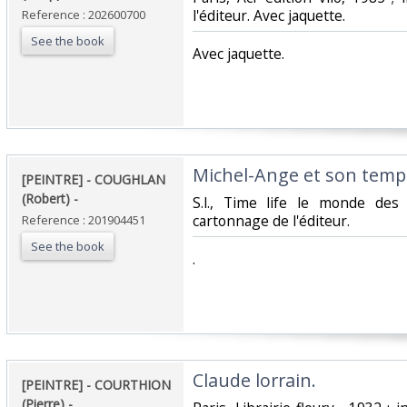
l'éditeur. Avec jaquette.‎
Reference : 202600700
See the book
‎Avec jaquette.‎
‎Michel-Ange et son temps
‎[PEINTRE] - COUGHLAN
(Robert) - ‎
‎S.l., Time life le monde des
cartonnage de l'éditeur.‎
Reference : 201904451
See the book
‎.‎
‎Claude lorrain. ‎
‎[PEINTRE] - COURTHION
(Pierre) - ‎