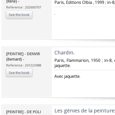
(Rene) - ‎
‎Paris, Editions Olbia , 1999 ; in-8,
Reference : 202600707
‎.‎
See the book
‎Chardin. ‎
‎[PEINTRE] - DENVIR
(Bernard) - ‎
‎Paris, Flammarion, 1950 ; in-8,
jaquette.‎
Reference : 201223988
See the book
‎Avec jaquette.‎
‎Les génies de la peinture:
‎[PEINTRE] - DE POLI