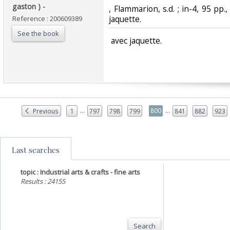
gaston ) - ‎
‎, Flammarion, s.d. ; in-4, 95 pp.
jaquette.‎
Reference : 200609389
See the book
‎ avec jaquette.‎
...
...
800
Previous
1
797
798
799
841
882
923
Last searches
topic : Industrial arts & crafts - fine arts
Results : 24155
Search