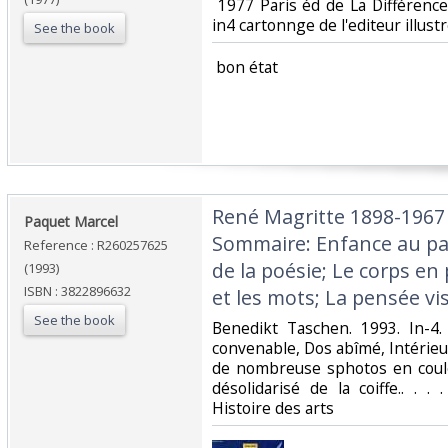
‎ 1977 Paris éd de La Différence
in4 cartonnge de l'editeur illustré
See the book
‎ bon état ‎
‎René Magritte 1898-1967 
‎Paquet Marcel‎
Sommaire: Enfance au pa
Reference : R260257625
de la poésie; Le corps en
(1993)
ISBN : 3822896632
et les mots; La pensée visib
See the book
‎Benedikt Taschen. 1993. In-4.
convenable, Dos abîmé, Intérie
de nombreuse sphotos en coule
désolidarisé de la coiffe.. . .
Histoire des arts‎