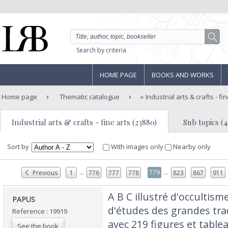
Search by criteria
HOME PAGE
BOOKS AND WORKS
Home page
Thematic catalogue
Industrial arts & crafts - fi
Industrial arts & crafts - fine arts (23880)
Sub topics (4
Sort by
With images only
Nearby only
...
...
779
Previous
1
776
777
778
823
867
911
‎A B C illustré d'occultis
‎PAPUS‎
d'études des grandes trad
Reference : 19919
avec 219 figures et table
See the book