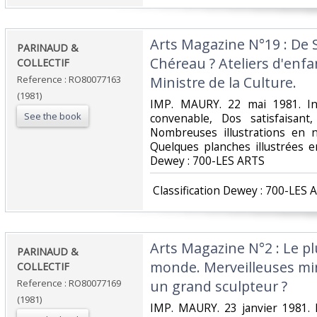
‎Arts Magazine N°19 : De 
‎PARINAUD &
Chéreau ? Ateliers d'enf
COLLECTIF‎
Reference : RO80077163
Ministre de la Culture.‎
(1981)
‎IMP. MAURY. 22 mai 1981. In
See the book
convenable, Dos satisfaisant,
Nombreuses illustrations en n
Quelques planches illustrées en c
Dewey : 700-LES ARTS‎
‎ Classification Dewey : 700-LES 
‎Arts Magazine N°2 : Le 
‎PARINAUD &
monde. Merveilleuses mini
COLLECTIF‎
Reference : RO80077169
un grand sculpteur ?‎
(1981)
‎IMP. MAURY. 23 janvier 1981. 