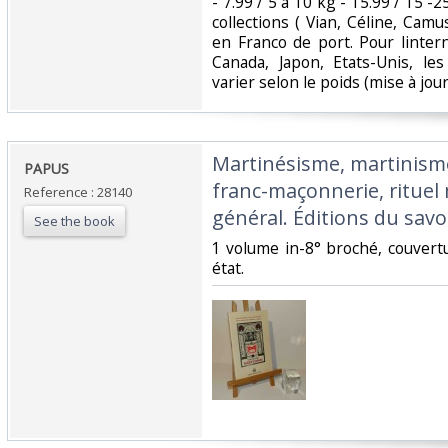
- 7.99 / 5 à 10 kg - 15.99 / 15 -
collections ( Vian, Céline, Camu
en Franco de port. Pour linter
Canada, Japon, Etats-Unis, le
varier selon le poids (mise à jour :
‎Martinésisme, martinism
‎PAPUS‎
franc-maçonnerie, rituel 
Reference : 28140
général. Éditions du savoi
See the book
‎1 volume in-8° broché, couvert
état. ‎