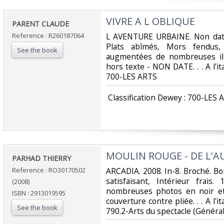
‎VIVRE A L OBLIQUE‎
‎PARENT CLAUDE‎
Reference : R260187064
‎L AVENTURE URBAINE. Non daté.
Plats abîmés, Mors fendus, 
See the book
augmentées de nombreuses ill
hors texte - NON DATE. . . A l'it
700-LES ARTS‎
‎ Classification Dewey : 700-LES 
‎MOULIN ROUGE - DE L'A
‎PARHAD THIERRY‎
Reference : RO30170502
‎ARCADIA. 2008. In-8. Broché. B
satisfaisant, Intérieur frai
(2008)
nombreuses photos en noir et
ISBN : 2913019595
couverture contre pliée. . . A l'i
See the book
790.2-Arts du spectacle (Générali