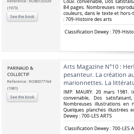
Couv. convenable, Dos satisfais
Reference : RO80135039
84 pages. Nombreuses reproduc
(1973)
couleurs, dans le texte et hors-te
See the book
: 709-Histoire des arts‎
‎ Classification Dewey : 709-Histo
‎Arts Magazine N°10 : Her
‎PARINAUD &
pesanteur. La création au
COLLECTIF‎
Reference : RO80077164
marionnettes. La littérat
(1981)
‎IMP. MAURY. 20 mars 1981. In
See the book
convenable, Dos satisfaisant,
Nombreuses illustrations en n
Quelques planches illustrées en c
Dewey : 700-LES ARTS‎
‎ Classification Dewey : 700-LES 