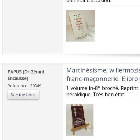
bon état d'occasion. ‎
‎Martinésisme, willermoz
‎PAPUS (Dr Gérard
franc-maçonnerie. Elibron 
Encausse)‎
Reference : 30349
‎1 volume in-8° broché. Reprint
héraldique. Très bon état. ‎
See the book