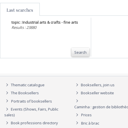
Last searches
topic : Industrial arts & crafts - fine arts
Results : 23880
Search
Thematic catalogue
Booksellers, join us
The Booksellers
Bookseller website
Portraits of booksellers
Caminha : gestion de biblioth
Events (Shows, Fairs, Public
sales)
Prices
Book professions directory
Bric à brac