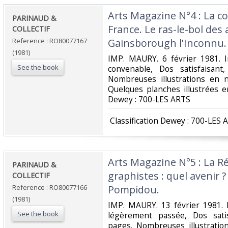
‎Arts Magazine N°4 : La c
‎PARINAUD &
France. Le ras-le-bol des 
COLLECTIF‎
Reference : RO80077167
Gainsborough l'Inconnu.‎
(1981)
‎IMP. MAURY. 6 février 1981. I
See the book
convenable, Dos satisfaisant,
Nombreuses illustrations en n
Quelques planches illustrées en c
Dewey : 700-LES ARTS‎
‎ Classification Dewey : 700-LES 
‎Arts Magazine N°5 : La R
‎PARINAUD &
graphistes : quel avenir 
COLLECTIF‎
Reference : RO80077166
Pompidou.‎
(1981)
‎IMP. MAURY. 13 février 1981. 
See the book
légèrement passée, Dos satisf
pages. Nombreuses illustratio