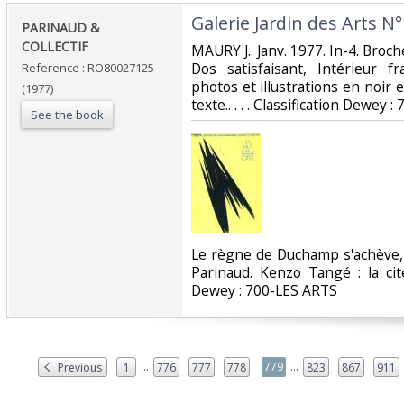
‎Galerie Jardin des Arts N°
‎PARINAUD &
COLLECTIF‎
‎MAURY J.. Janv. 1977. In-4. Broc
Dos satisfaisant, Intérieur 
Reference : RO80027125
photos et illustrations en noir e
(1977)
texte.. . . . Classification Dewey 
See the book
‎Le règne de Duchamp s'achève, p
Parinaud. Kenzo Tangé : la cité
Dewey : 700-LES ARTS‎
...
...
779
Previous
1
776
777
778
823
867
911