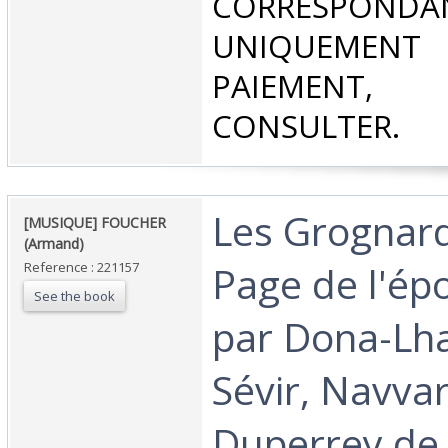
CORRESPONDA
UNIQUEMENT
PAIEMEN
CONSULTER.‎
‎Les Grognar
‎[MUSIQUE] FOUCHER
(Armand)‎
Page de l'ép
Reference : 221157
See the book
par Dona-Lhai
Sévir, Navvar
Duperrey de