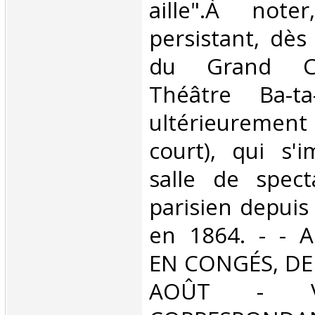
aille".À note
persistant, dès
du Grand Ca
Théâtre Ba-ta
ultérieurement
court), qui s
salle de spect
parisien depuis
en 1864. - - 
EN CONGÉS, DE
AOÛT - V