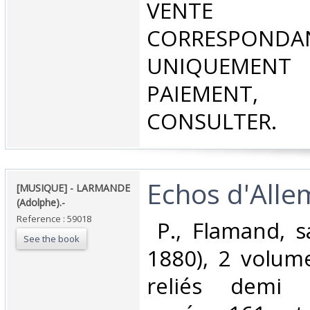
VENT
CORRESPONDA
UNIQUEMENT
PAIEMEN
CONSULTER.‎
‎Echos d'Alle
‎[MUSIQUE] - LARMANDE
(Adolphe).-‎
Reference : 59018
‎ P., Flamand, 
See the book
1880), 2 volum
reliés demi 