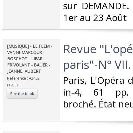
sur DEMANDE. 
1er au 23 Août‎
‎Revue "L'op
‎[MUSIQUE] - LE FLEM -
VANNI-MARCOUX -
BOSCHOT - LIFAR -
paris"-N° VII. 
FRIVOLANT - BAUER -
JEANNE, AUBERT‎
‎Paris, L'Opéra 
Reference : A2402
(1953)
in-4, 61 pp. 
See the book
broché. État neuf