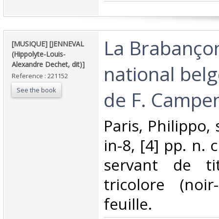
‎La Brabanço
‎[MUSIQUE] [JENNEVAL
(Hippolyte-Louis-
Alexandre Dechet, dit)]‎
national bel
Reference : 221152
See the book
de F. Campen
‎Paris, Philippo,
in-8, [4] pp. n. 
servant de ti
tricolore (noir
feuille. ‎