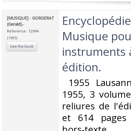
‎Encyclopédie
‎[MUSIQUE] - GORGERAT
(Gerald).-‎
Musique pou
Reference : 12994
(1955)
See the book
instruments 
édition.‎
‎ 1955 Lausann
1955, 3 volume
reliures de l'éd
et 614 pages ;
hors-texte. ‎