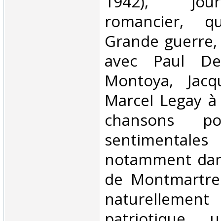
1942), jour
romancier, q
Grande guerre, 
avec Paul De
Montoya, Jacq
Marcel Legay à 
chansons po
sentimental
notamment dans
de Montmartre.
naturellement
patriotique 