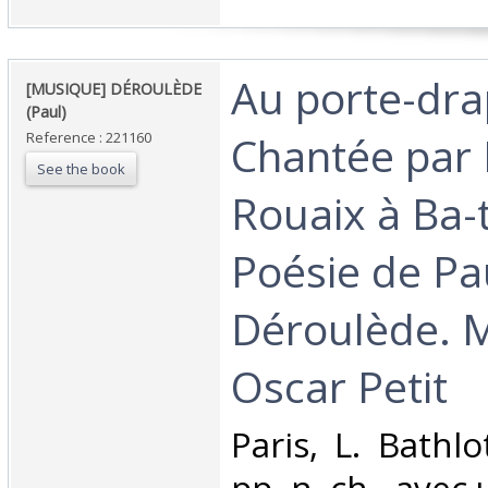
‎Au porte-dr
‎[MUSIQUE] DÉROULÈDE
(Paul)‎
Chantée pa
Reference : 221160
See the book
Rouaix à Ba-t
Poésie de Pa
Déroulède. 
Oscar Petit‎
‎Paris, L. Bathlo