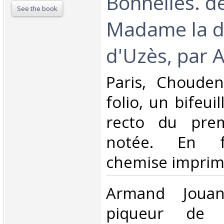
Bonnelles. d
See the book
Madame la d
d'Uzès, par A
‎Paris, Choudens
folio, un bifeui
recto du prem
notée. En fe
chemise imprimé
‎Armand Jouan
piqueur de 