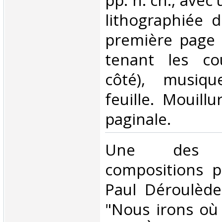
pp. n. ch., avec 
lithographiée 
première page (
tenant les co
côté), musiq
feuille. Mouillu
paginale.‎
‎Une des 
compositions p
Paul Déroulède
"Nous irons où