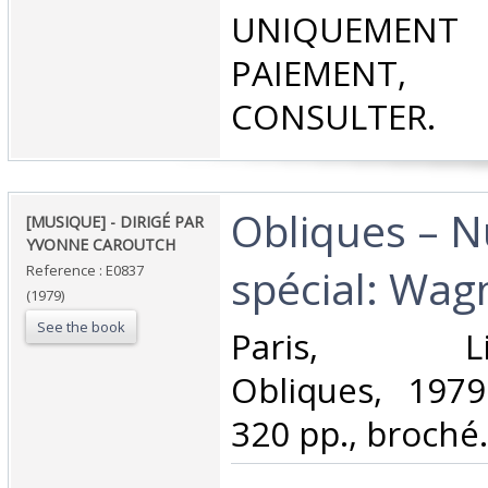
UNIQUEMENT
PAIEMEN
CONSULTER.‎
‎Obliques – 
‎[MUSIQUE] - DIRIGÉ PAR
YVONNE CAROUTCH‎
spécial: Wagn
Reference : E0837
(1979)
See the book
‎Paris, Libra
Obliques, 1979
320 pp., broché.