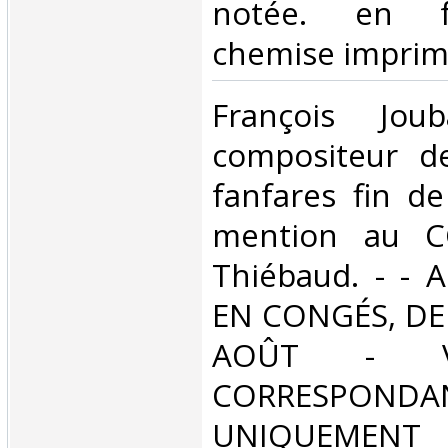
notée. en fe
chemise imprimé
‎François Jou
compositeur d
fanfares fin de
mention au C
Thiébaud. - -
EN CONGÉS, DE
AOÛT - V
CORRESPONDA
UNIQUEMENT