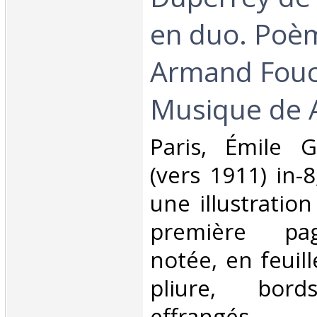
en duo. Poè
Armand Fouc
Musique de A
‎Paris, Émile G
(vers 1911) in-8
une illustration
première pa
notée, en feuille
pliure, bo
effrangés.‎