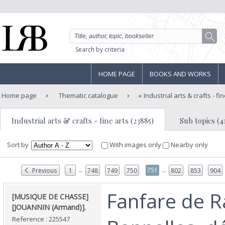
Search by criteria
HOME PAGE
BOOKS AND WORKS
Home page
Thematic catalogue
Industrial arts & crafts - fi
Industrial arts & crafts - fine arts (23885)
Sub topics (4
Sort by
With images only
Nearby only
...
...
751
Previous
1
748
749
750
802
853
904
‎Fanfare de Ra
‎[MUSIQUE DE CHASSE]
[JOUANNIN (Armand)].‎
Reference : 225547