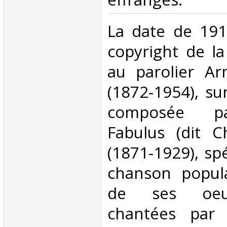
‎La date de 191
copyright de l
au parolier A
(1872-1954), s
composée pa
Fabulus (dit C
(1871-1929), spé
chanson popula
de ses oeuv
chantées par É