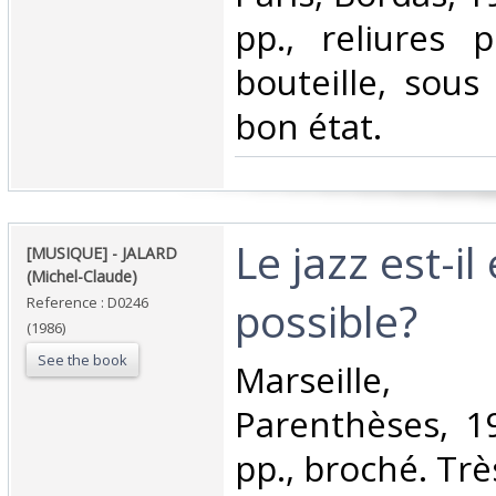
pp., reliures p
bouteille, sous
bon état.‎
‎Le jazz est-i
‎[MUSIQUE] - JALARD
(Michel-Claude)‎
possible? ‎
Reference : D0246
(1986)
See the book
‎Marseille
Parenthèses, 19
pp., broché. Très