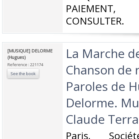
PAIEMEN
CONSULTER.‎
‎La Marche de
‎[MUSIQUE] DELORME
(Hugues)‎
Chanson de r
Reference : 221174
See the book
Paroles de 
Delorme. Mu
Claude Terra
‎Paris, Socié