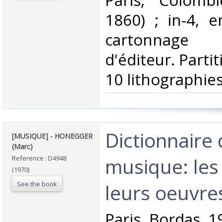
‎Paris, Colombi
1860) ; in-4, e
cartonnage 
d'éditeur. Partit
10 lithographies
‎Dictionnaire 
‎[MUSIQUE] - HONEGGER
(Marc)‎
musique: le
Reference : D4948
(1970)
See the book
leurs oeuvres.
‎Paris, Bordas, 1