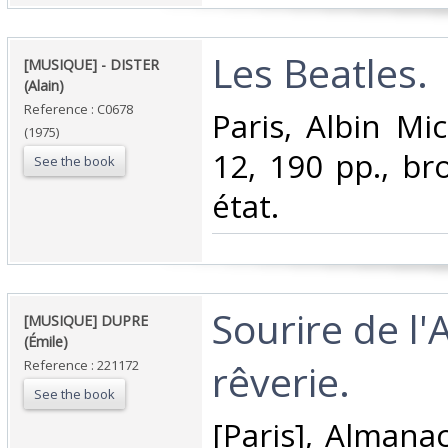
‎Les Beatles. ‎
‎[MUSIQUE] - DISTER
(Alain)‎
Reference : C0678
‎Paris, Albin Mi
(1975)
12, 190 pp., br
See the book
état.‎
‎Sourire de l'
‎[MUSIQUE] DUPRE
(Émile)‎
rêverie.‎
Reference : 221172
See the book
‎[Paris], Almana