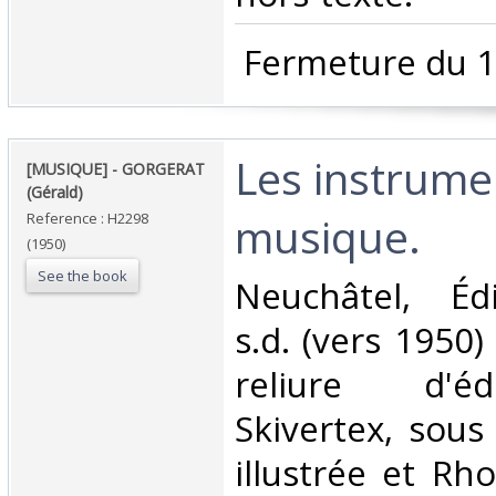
‎ Fermeture du 1
‎Les instrum
‎[MUSIQUE] - GORGERAT
(Gérald)‎
musique. ‎
Reference : H2298
(1950)
See the book
‎Neuchâtel, Éd
s.d. (vers 1950) 
reliure d'éd
Skivertex, sous
illustrée et Rh