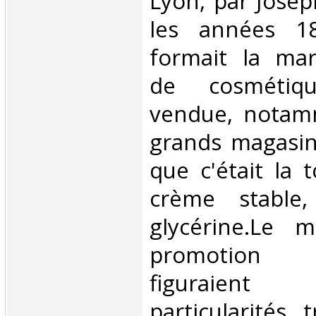
Lyon, par Jose
les années 18
formait la mar
de cosmétiq
vendue, notam
grands magasins
que c'était la 
crème stable
glycérine.Le 
promotion 
figuraient
particularités