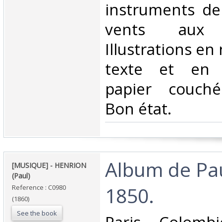
instruments de
vents aux p
Illustrations en 
texte et en 
papier couché 
Bon état.‎
‎Album de Pa
‎[MUSIQUE] - HENRION
(Paul)‎
1850. ‎
Reference : C0980
(1860)
See the book