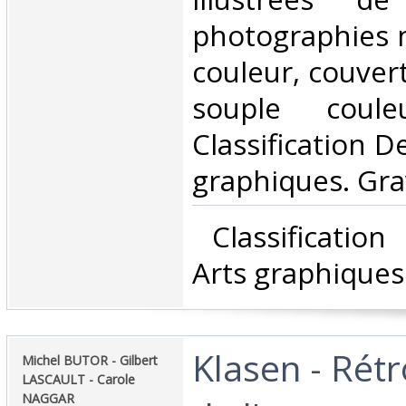
photographies n
couleur, couver
souple coul
Classification D
graphiques. Gra
‎ Classificatio
Arts graphiques
‎Klasen - Rét
‎Michel BUTOR - Gilbert
LASCAULT - Carole
NAGGAR‎