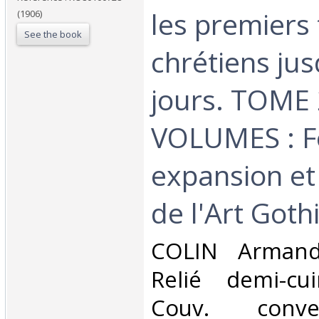
les premiers
(1906)
See the book
chrétiens ju
jours. TOME 
VOLUMES : F
expansion et
de l'Art Gothi
‎COLIN Armand
Relié demi-cu
Couv. conve