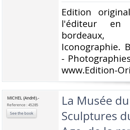
‎Edition origin
l'éditeur en 
bordeaux, 
Iconographie. B
- Photographies
www.Edition-Ori
‎La Musée du
‎MICHEL (André).-‎
Reference : 45285
Sculptures 
See the book