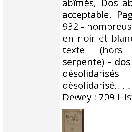
abîmés, Dos ab
acceptable. Pa
932 - nombreuse
en noir et blan
texte (hors
serpente) - dos
désolidarisé
désolidarisé.. . .
Dewey : 709-Hist