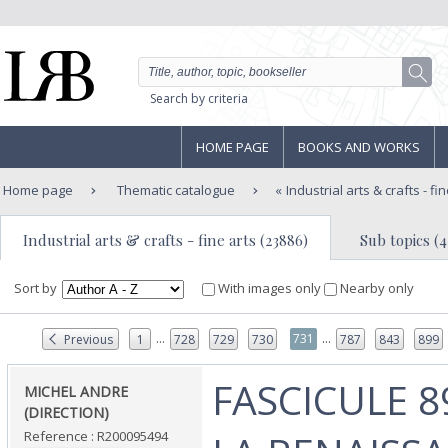
Search by criteria
HOME PAGE
BOOKS AND WORKS
Home page
Thematic catalogue
Industrial arts & crafts - fi
Industrial arts & crafts - fine arts (23886)
Sub topics (4
Sort by
With images only
Nearby only
...
...
731
Previous
1
728
729
730
787
843
899
‎FASCICULE 8
‎MICHEL ANDRE
(DIRECTION)‎
Reference : R200095494