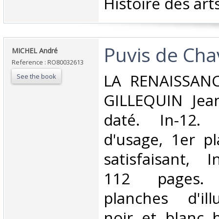
Histoire des arts
‎Puvis de Cha
‎MICHEL André‎
Reference : RO80032613
‎LA RENAISSAN
See the book
GILLEQUIN Jea
daté. In-12. 
d'usage, 1er p
satisfaisant, I
112 pages. 
planches d'ill
noir et blanc h