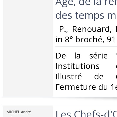
Age, de la re
des temps mo
‎ P., Renouard,
in 8° broché, 91 
‎De la série 
Institutions
Illustré de 
Fermeture du 1e
‎Les Chefs-d
‎MICHEL André‎