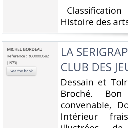
‎ Classificatio
Histoire des arts
‎LA SERIGRA
‎MICHEL BORDEAU‎
Reference : RO30003582
CLUB DES JE
(1973)
See the book
‎Dessain et Tolr
Broché. Bon 
convenable, Dos
Intérieur fra
illustrées d