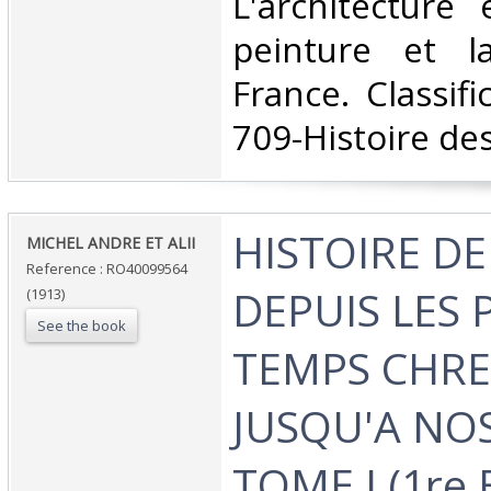
‎L'architecture
peinture et l
France. Classif
709-Histoire des 
‎HISTOIRE DE
‎MICHEL ANDRE ET ALII‎
Reference : RO40099564
DEPUIS LES 
(1913)
See the book
TEMPS CHRE
JUSQU'A NOS
TOME I (1re 