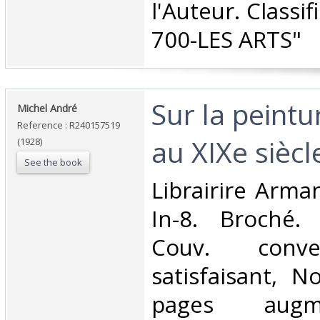
l'Auteur. Classi
700-LES ARTS"‎
‎Sur la peint
‎Michel André‎
Reference : R240157519
au XIXe siècle
(1928)
See the book
‎Librairire Arma
In-8. Broché. 
Couv. conve
satisfaisant, 
pages aug