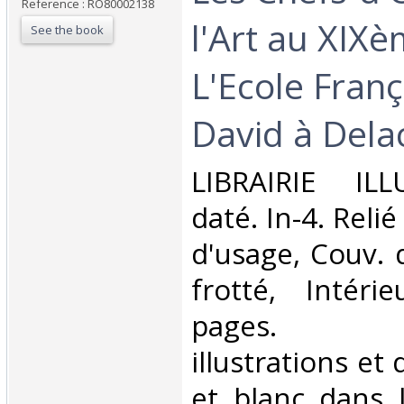
Reference : RO80002138
l'Art au XIXè
See the book
L'Ecole Franç
David à Delac
‎LIBRAIRIE IL
daté. In-4. Relié
d'usage, Couv. 
frotté, Intéri
pages. N
illustrations et
et blanc dans 