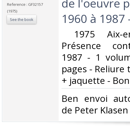
de l'oeuvre p
Reference : GF32157
(1975)
1960 à 1987 -
See the book
‎ 1975 Aix-e
Présence con
1987 - 1 volu
pages - Reliure 
+ jaquette - Bon 
‎Ben envoi aut
de Peter Klasen 