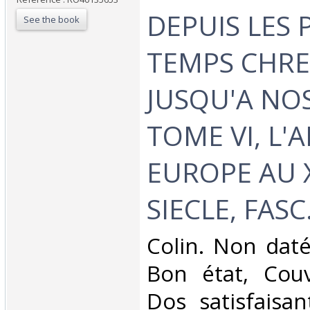
DEPUIS LES 
See the book
TEMPS CHRE
JUSQU'A NOS
TOME VI, L'
EUROPE AU X
SIECLE, FASC.
‎Colin. Non daté
Bon état, Couv
Dos satisfaisa