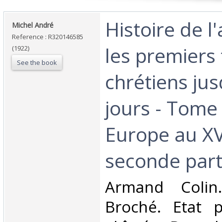
‎Histoire de l
‎Michel André‎
Reference : R320146585
les premiers
(1922)
See the book
chrétiens ju
jours - Tome 
Europe au XVI
seconde parti
‎Armand Colin
Broché. Etat p