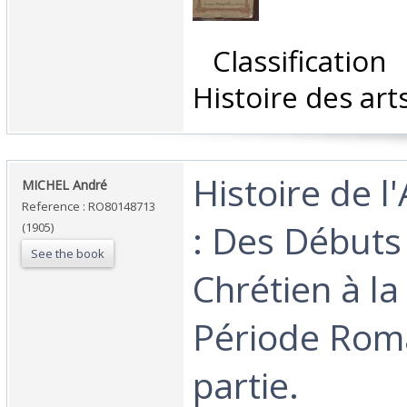
‎ Classificatio
Histoire des arts
‎Histoire de 
‎MICHEL André‎
Reference : RO80148713
: Des Débuts 
(1905)
See the book
Chrétien à la 
Période Rom
partie.‎