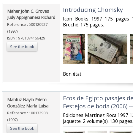
‎Introducing Chomsky‎
‎Maher John C. Groves
Judy Appignanesi Richard‎
‎Icon Books 1997 175 pages 
Broché. 175 pages.‎
Reference : 500120927
(1997)
ISBN : 9781874166429
See the book
‎Bon état‎
‎Ecos de Egipto pasajes de
‎Mahfuz Nayib Prieto
Festejos de boda (2006) ---
González María Luisa‎
Reference : 100132908
‎Ediciones Martínez Roca 1997 
(1997)
jaquette. 2 volume(s). 130 pages.
See the book