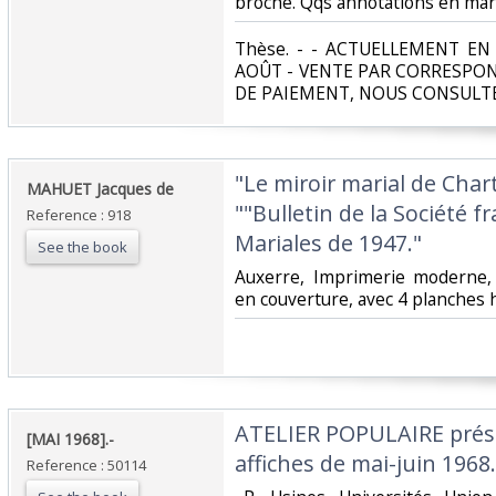
broché. Qqs annotations en marg
‎Thèse. - - ACTUELLEMENT E
AOÛT - VENTE PAR CORRESPO
DE PAIEMENT, NOUS CONSULTE
‎"Le miroir marial de Char
‎MAHUET Jacques de‎
""Bulletin de la Société 
Reference : 918
Mariales de 1947."‎
See the book
‎Auxerre, Imprimerie moderne,
en couverture, avec 4 planches h
‎ATELIER POPULAIRE prés
‎[MAI 1968].- ‎
affiches de mai-juin 1968.‎
Reference : 50114