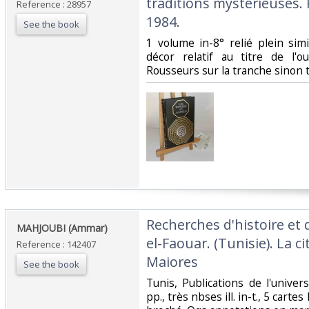
traditions mystérieuses. 
Reference : 28957
1984.‎
See the book
‎1 volume in-8° relié plein sim
décor relatif au titre de l'ou
Rousseurs sur la tranche sinon tr
‎Recherches d'histoire et
‎MAHJOUBI (Ammar)‎
el-Faouar. (Tunisie). La ci
Reference : 142407
Maiores‎
See the book
‎Tunis, Publications de l'unive
pp., très nbses ill. in-t., 5 cartes 