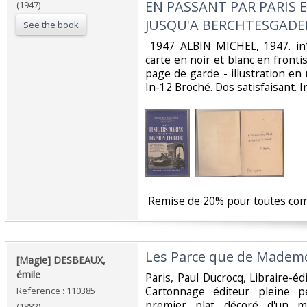
EN PASSANT PAR PARIS
(1947)
JUSQU'A BERCHTESGADEN
See the book
‎ 1947 ALBIN MICHEL, 1947. i
carte en noir et blanc en frontis
page de garde - illustration en n
In-12 Broché. Dos satisfaisant. I
‎ Remise de 20% pour toutes co
‎Les Parce que de Mademo
‎[Magie] DESBEAUX,
émile‎
‎Paris, Paul Ducrocq, Libraire-é
Cartonnage éditeur pleine p
Reference : 110385
premier plat décoré d'un mo
(1882)