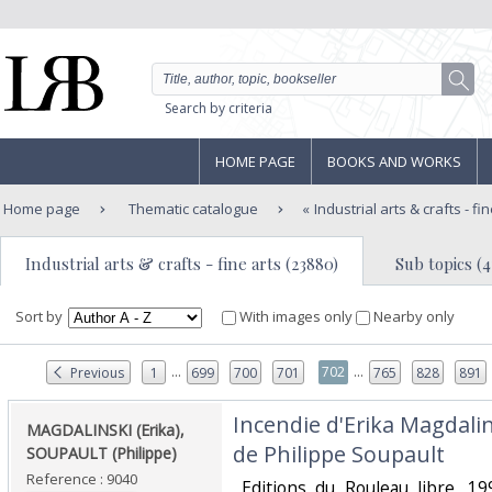
Search by criteria
HOME PAGE
BOOKS AND WORKS
Home page
Thematic catalogue
Industrial arts & crafts - fi
Industrial arts & crafts - fine arts (23880)
Sub topics (4
Sort by
With images only
Nearby only
...
...
702
Previous
1
699
700
701
765
828
891
‎Incendie d'Erika Magdal
‎MAGDALINSKI (Erika),
de Philippe Soupault‎
SOUPAULT (Philippe)‎
Reference : 9040
‎ Editions du Rouleau libre, 19