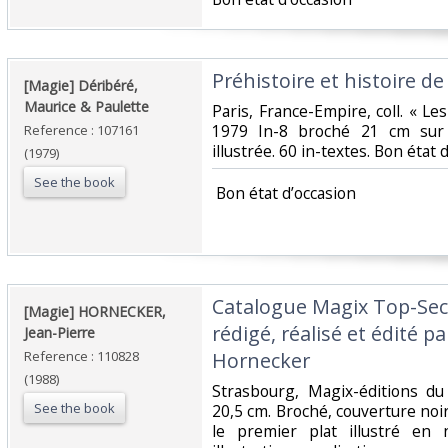
‎Préhistoire et histoire de
‎[Magie] Déribéré,
Maurice & Paulette‎
‎Paris, France-Empire, coll. « 
1979 In-8 broché 21 cm sur 
Reference : 107161
illustrée. 60 in-textes. Bon état d
(1979)
See the book
‎ Bon état d’occasion ‎
‎Catalogue Magix Top-Sec
‎[Magie] HORNECKER,
rédigé, réalisé et édité pa
Jean-Pierre‎
Reference : 110828
Hornecker‎
(1988)
‎Strasbourg, Magix-éditions d
See the book
20,5 cm. Broché, couverture noire
le premier plat illustré en 