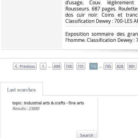
d'usage, Couv. légèrement 
Rousseurs. 687 pages. Roulettes,
dos cuir noir. Coins et tranc
Classification Dewey : 700-LES A
‎Exposition sommaire des gra
l'homme. Classification Dewey : 
...
...
702
Previous
1
699
700
701
765
828
891
Last searches
topic : Industrial arts & crafts - fine arts
Results : 23880
Search