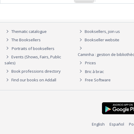
Thematic catalogue
Booksellers, join us
The Booksellers
Bookseller website
Portraits of booksellers
Caminha : gestion de biblioth
Events (Shows, Fairs, Public
sales)
Prices
Book professions directory
Bric à brac
Find our books on Addall
Free Software
English
Español
Po