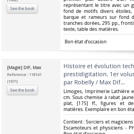
représentant le titre avec un 
See the book
fond de motifs divers étoiles,
barque et rameurs sur fond de
tranches dorées, 295 pp., front
texte, table des matières.‎
‎ Bon état d’occasion ‎
‎Histoire et évolution tec
‎[Magie] DIF, Max ‎
prestidigitation. 1er volu
Reference : 118141
par Robelly / Max Dif...‎
(1971)
See the book
‎Limoges, Imprimerie Lathière 
cm. Sous chemise à rabat jaune,
plat, [175] ff., figures et de
matières. Exemplaire en bon état
‎Contient : Sorciers et magicien
Escamoteurs et physiciens - Phy
Bon état d’occasion ‎