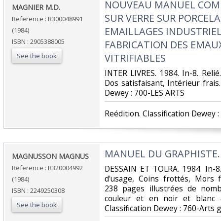
‎NOUVEAU MANUEL COMP
‎MAGNIER M.D.‎
SUR VERRE SUR PORCELA
Reference : R300048991
EMAILLAGES INDUSTRIEL
(1984)
ISBN : 2905388005
FABRICATION DES EMAU
See the book
VITRIFIABLES‎
‎INTER LIVRES. 1984. In-8. Reli
Dos satisfaisant, Intérieur frais. 
Dewey : 700-LES ARTS‎
‎Reédition. Classification Dewey 
‎MANUEL DU GRAPHISTE.‎
‎MAGNUSSON MAGNUS‎
Reference : R320004992
‎DESSAIN ET TOLRA. 1984. In-8.
d'usage, Coins frottés, Mors f
(1984)
238 pages illustrées de nomb
ISBN : 2249250308
couleur et en noir et blanc - 
See the book
Classification Dewey : 760-Arts 