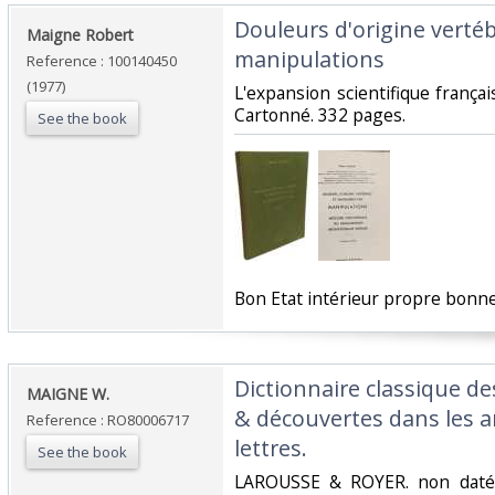
‎Douleurs d'origine verté
‎Maigne Robert‎
manipulations‎
Reference : 100140450
(1977)
‎L'expansion scientifique franç
Cartonné. 332 pages.‎
See the book
‎Bon Etat intérieur propre bonne
‎Dictionnaire classique de
‎MAIGNE W.‎
& découvertes dans les art
Reference : RO80006717
lettres.‎
See the book
‎LAROUSSE & ROYER. non daté. 