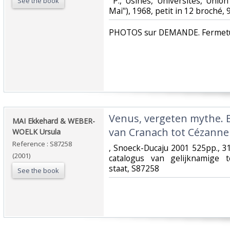
‎ P., Usines, Universités, Unio
See the book
Mai"), 1968, petit in 12 broché, 9
‎PHOTOS sur DEMANDE. Fermetur
‎Venus, vergeten mythe. 
‎MAI Ekkehard & WEBER-
van Cranach tot Cézanne‎
WOELK Ursula‎
Reference : S87258
‎, Snoeck-Ducaju 2001 525pp., 3
(2001)
catalogus van gelijknamige t
staat, S87258‎
See the book