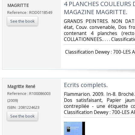
‎4 PLANCHES COULEURS 
‎MAGRITTE‎
MAGAZINE MAGRITTE.‎
Reference : ROD0118549
‎GRANDS PEINTRES. NON DATE. 
See the book
état, Couv. convenable, Dos fro
contenant 4 planches (rect
COLLATIONNEES.. . . . Classifica
‎ Classification Dewey : 700-LES 
‎Ecrits complets.‎
‎Magritte René‎
Reference : R100086003
‎Flammarion. 2009. In-8. Broché
Dos satisfaisant, Papier jau
(2009)
contrepliée - une étiquette co
ISBN : 2081224623
Classification Dewey : 700-LES A
See the book