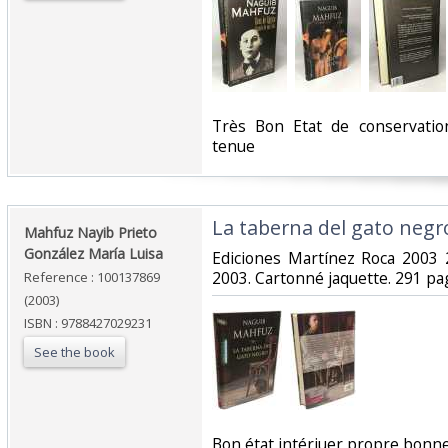
‎Très Bon Etat de conservati
tenue‎
‎La taberna del gato negro
‎Mahfuz Nayib Prieto
González María Luisa‎
‎Ediciones Martínez Roca 2003
2003. Cartonné jaquette. 291 pag
Reference : 100137869
(2003)
ISBN : 9788427029231
See the book
‎Bon état intériuer propre bonne