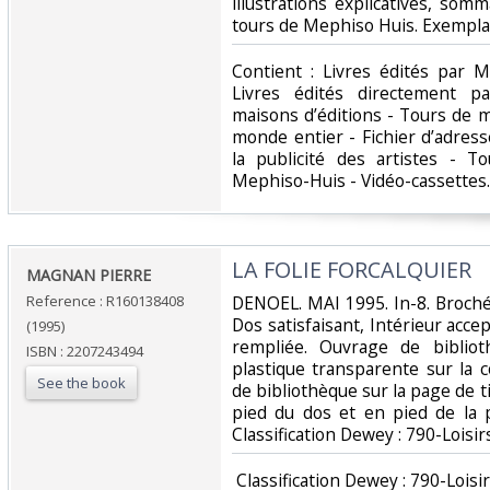
illustrations explicatives, som
tours de Mephiso Huis. Exemplai
‎Contient : Livres édités par 
Livres édités directement pa
maisons d’éditions - Tours de m
monde entier - Fichier d’adres
la publicité des artistes - 
Mephiso-Huis - Vidéo-cassettes. 
‎LA FOLIE FORCALQUIER‎
‎MAGNAN PIERRE‎
Reference : R160138408
‎DENOEL. MAI 1995. In-8. Broché
Dos satisfaisant, Intérieur acc
(1995)
rempliée. Ouvrage de biblio
ISBN : 2207243494
plastique transparente sur la 
See the book
de bibliothèque sur la page de t
pied du dos et en pied de la p
Classification Dewey : 790-Loisirs
‎ Classification Dewey : 790-Loisir