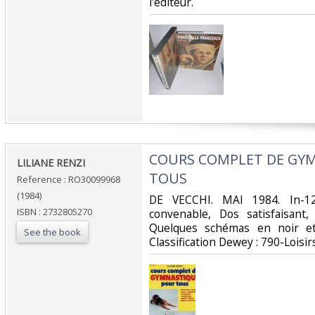
l'éditeur. ‎
‎COURS COMPLET DE GY
‎LILIANE RENZI‎
TOUS‎
Reference : RO30099968
(1984)
‎DE VECCHI. MAI 1984. In-12
ISBN : 2732805270
convenable, Dos satisfaisant,
Quelques schémas en noir et 
See the book
Classification Dewey : 790-Loisirs