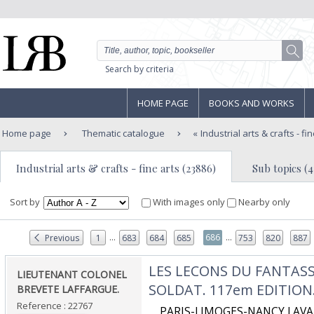
Search by criteria
HOME PAGE
BOOKS AND WORKS
Home page
Thematic catalogue
Industrial arts & crafts - fi
Industrial arts & crafts - fine arts (23886)
Sub topics (4
Sort by
With images only
Nearby only
...
...
686
Previous
1
683
684
685
753
820
887
‎LES LECONS DU FANTASS
‎LIEUTENANT COLONEL
SOLDAT. 117em EDITION.
BREVETE LAFFARGUE.‎
Reference : 22767
‎ PARIS-LIMOGES-NANCY,LAVA