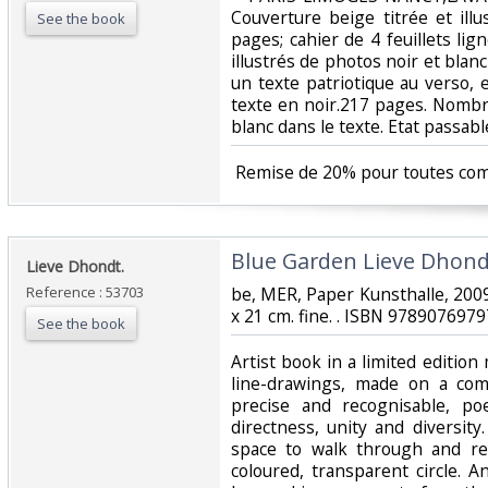
Couverture beige titrée et illu
See the book
pages; cahier de 4 feuillets lign
illustrés de photos noir et blan
un texte patriotique au verso,
texte en noir.217 pages. Nombre
blanc dans le texte. Etat passable.
‎ Remise de 20% pour toutes co
‎Blue Garden Lieve Dhondt
‎Lieve Dhondt.‎
Reference : 53703
‎be, MER, Paper Kunsthalle, 200
x 21 cm. fine. . ISBN 97890769797
See the book
‎Artist book in a limited editio
line-drawings, made on a com
precise and recognisable, poe
directness, unity and diversit
space to walk through and re
coloured, transparent circle. A