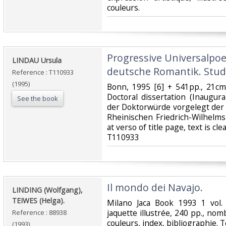
couleurs.‎
‎Progressive Universalpoe
‎LINDAU Ursula‎
deutsche Romantik. Stud
Reference : T110933
(1995)
‎Bonn, 1995 [6] + 541pp., 21cm
Doctoral dissertation (Inaugur
See the book
der Doktorwürde vorgelegt der 
Rheinischen Friedrich-Wilhelms
at verso of title page, text is cl
T110933‎
‎Il mondo dei Navajo.‎
‎LINDING (Wolfgang),
TEIWES (Helga).‎
‎Milano Jaca Book 1993 1 vol.
jaquette illustrée, 240 pp., no
Reference : 88938
couleurs, index, bibliographie. Te
(1993)