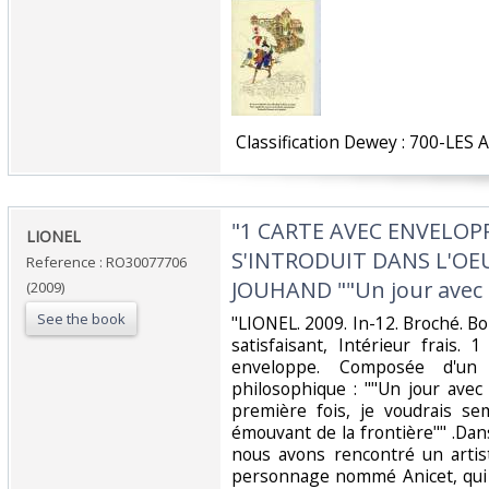
‎ Classification Dewey : 700-LES 
‎"1 CARTE AVEC ENVELOP
‎LIONEL‎
S'INTRODUIT DANS L'OE
Reference : RO30077706
JOUHAND ""Un jour avec to
(2009)
See the book
‎"LIONEL. 2009. In-12. Broché. B
satisfaisant, Intérieur frais
enveloppe. Composée d'un
philosophique : ""Un jour avec
première fois, je voudrais se
émouvant de la frontière"" .Dans
nous avons rencontré un artis
personnage nommé Anicet, qui 