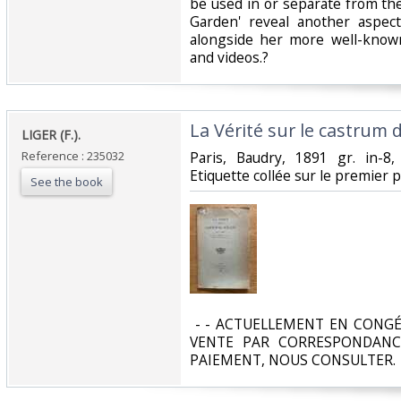
be used in or separate from th
Garden' reveal another aspect
alongside her more well-known 
and videos.?‎
‎La Vérité sur le castrum d
‎LIGER (F.).‎
Reference : 235032
‎Paris, Baudry, 1891 gr. in-8,
Etiquette collée sur le premier p
See the book
‎ - - ACTUELLEMENT EN CONGÉ
VENTE PAR CORRESPONDANC
PAIEMENT, NOUS CONSULTER.‎