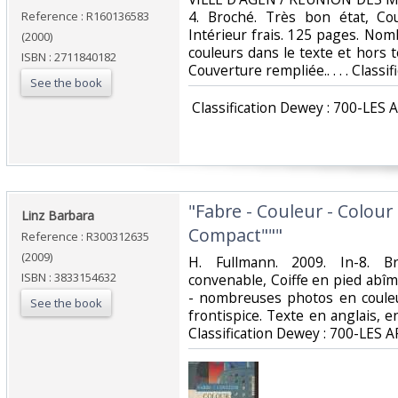
4. Broché. Très bon état, Cou
Reference : R160136583
Intérieur frais. 125 pages. No
(2000)
couleurs dans le texte et hors 
ISBN : 2711840182
Couverture rempliée.. . . . Class
See the book
‎ Classification Dewey : 700-LES 
‎"Fabre - Couleur - Colour
‎Linz Barbara‎
Compact"""‎
Reference : R300312635
(2009)
‎H. Fullmann. 2009. In-8. B
ISBN : 3833154632
convenable, Coiffe en pied abîm
- nombreuses photos en couleu
See the book
frontispice. Texte en anglais, en 
Classification Dewey : 700-LES A