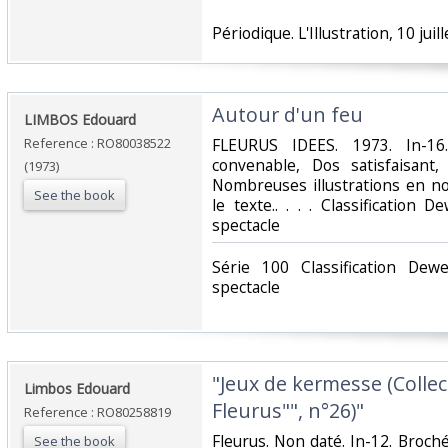
‎Périodique. L'Illustration, 10 juill
‎Autour d'un feu‎
‎LIMBOS Edouard‎
Reference : RO80038522
‎FLEURUS IDEES. 1973. In-16
convenable, Dos satisfaisant,
(1973)
Nombreuses illustrations en no
See the book
le texte.. . . . Classification 
spectacle‎
‎Série 100 Classification Dew
spectacle‎
‎"Jeux de kermesse (Collec
‎Limbos Edouard‎
Fleurus"", n°26)"‎
Reference : RO80258819
‎Fleurus. Non daté. In-12. Broch
See the book