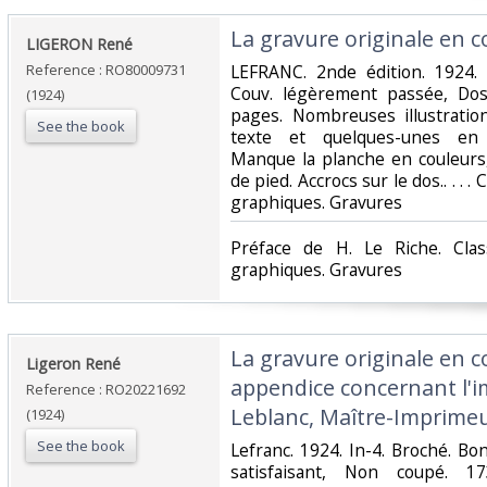
‎La gravure originale en c
‎LIGERON René‎
Reference : RO80009731
‎LEFRANC. 2nde édition. 1924. 
Couv. légèrement passée, Dos 
(1924)
pages. Nombreuses illustratio
See the book
texte et quelques-unes en h
Manque la planche en couleurs,
de pied. Accrocs sur le dos.. . . .
graphiques. Gravures‎
‎Préface de H. Le Riche. Clas
graphiques. Gravures‎
‎La gravure originale en c
‎Ligeron René‎
appendice concernant l'i
Reference : RO20221692
Leblanc, Maître-Imprimeu
(1924)
See the book
‎Lefranc. 1924. In-4. Broché. B
satisfaisant, Non coupé. 