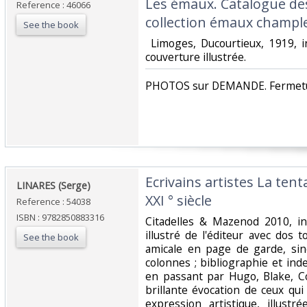
Les émaux. Catalogue de
Reference : 46066
collection émaux chample
See the book
‎ Limoges, Ducourtieux, 1919, 
couverture illustrée. ‎
‎PHOTOS sur DEMANDE. Fermetur
‎Ecrivains artistes La tent
‎LINARES (Serge)‎
XXI ° siècle‎
Reference : 54038
ISBN : 9782850883316
‎Citadelles & Mazenod 2010, i
illustré de l'éditeur avec dos 
See the book
amicale en page de garde, sin
colonnes ; bibliographie et ind
en passant par Hugo, Blake, C
brillante évocation de ceux qui 
expression artistique, illust