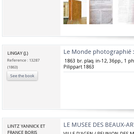
‎Le Monde photographié : L
‎LINGAY (J.)‎
Reference : 13287
‎ 1863 br. plaq. in-12, 36pp., 1 
Pilippart 1863‎
(1863)
See the book
‎LE MUSEE DES BEAUX-AR
‎LINTZ YANNICK ET
FRANCE BORIS‎
‎VILLE D'AGEN / REUNION DES 