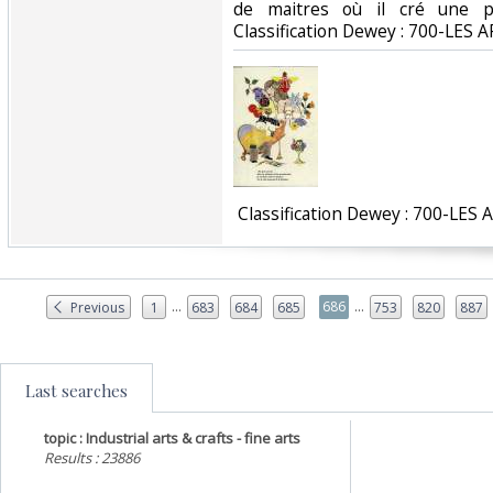
de maitres où il cré une ph
Classification Dewey : 700-LES A
‎ Classification Dewey : 700-LES 
...
...
686
Previous
1
683
684
685
753
820
887
Last searches
topic : Industrial arts & crafts - fine arts
Results : 23886