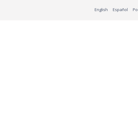
English
Español
Po