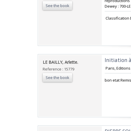
reproductions e
See the book
Dewey : 700-LE
‎ Classificatio
‎Initiation 
‎LE BAILLY, Arlette. ‎
‎ Paris, Editio
Reference : 15779
See the book
‎bon etat Remi