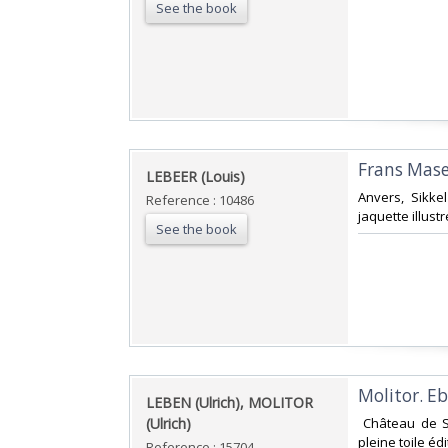
See the book
‎Frans Maser
‎LEBEER (Louis)‎
‎Anvers, Sikk
Reference : 10486
jaquette illustr
See the book
‎Molitor. Eb
‎LEBEN (Ulrich), MOLITOR
(Ulrich)‎
‎ Château de S
pleine toile édi
Reference : 15704