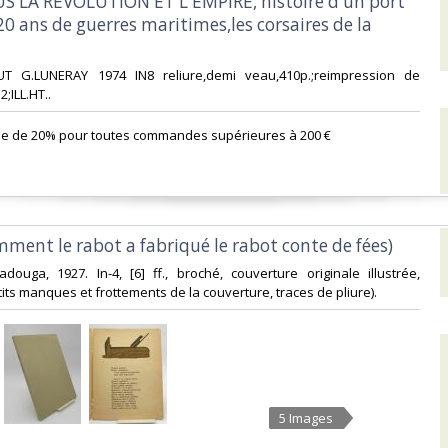
US LA REVOLUTION ET L'EMPIRE, histoire d'un port
0 ans de guerres maritimes,les corsaires de la
UT G.LUNERAY 1974 IN8 reliure,demi veau,410p.;reimpression de
;ILL.HT.. ‎
se de 20% pour toutes commandes supérieures à 200 €‎
omment le rabot a fabriqué le rabot conte de fées)‎
adouga, 1927. In-4, [6] ff., broché, couverture originale illustrée,
ts manques et frottements de la couverture, traces de pliure). ‎
5 Images