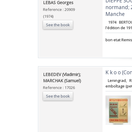
‎DIEPPE SO
‎LEBAS Georges ‎
normand; 2
Reference : 20909
Manche‎
(1974)
‎ 1974 BERTO
See the book
l'édition de 1912
‎bon etat Remi
‎K k o o (C
‎LEBEDEV (Vladimir);
MARCHAK (Samuel)‎
‎ Leningrad, R
emboîtage (peti
Reference : 17026
See the book