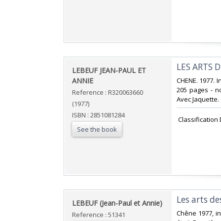
‎LES ARTS D
‎LEBEUF JEAN-PAUL ET
ANNIE‎
‎CHENE. 1977. I
205 pages - no
Reference : R320063660
Avec Jaquette. 
(1977)
ISBN : 2851081284
‎ Classification
See the book
‎Les arts d
‎LEBEUF (Jean-Paul et Annie)‎
‎Chêne 1977, in
Reference : 51341