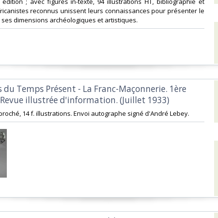
édition ; avec figures in-texte, 94 illustrations HT, bibliographie et
ricanistes reconnus unissent leurs connaissances pour présenter le
ses dimensions archéologiques et artistiques.‎
 du Temps Présent - La Franc-Maçonnerie. 1ère
Revue illustrée d'information. (Juillet 1933)‎
° broché, 14 f. illustrations. Envoi autographe signé d'André Lebey. ‎