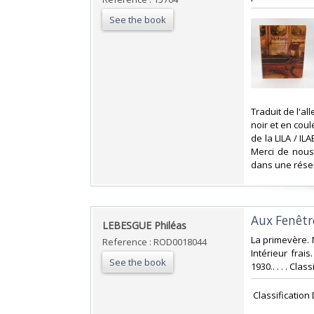
See the book
‎Traduit de l'
noir et en coul
de la LILA / IL
Merci de nous
dans une réser
‎Aux Fenêtr
‎LEBESGUE Philéas‎
‎La primevère. 
Reference : ROD0018044
Intérieur frai
See the book
1930.. . . . Cla
‎ Classificatio