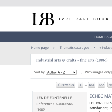
HOME PAG
Home page
Thematic catalogue
Industr
Industrial arts & crafts - fine arts (23880)
Sort by
With images only
...
Previous
1
661
662
6
‎ECHEC MAT
‎LEA DE FONTENELLE‎
‎EDITIONS PRES
Reference : R240002566
satisfaisant, 
(1989)