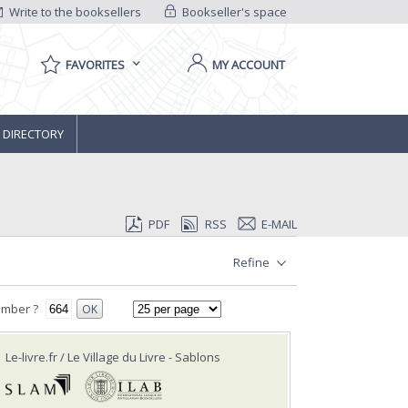
Write to the booksellers
Bookseller's space
FAVORITES
MY ACCOUNT
 DIRECTORY
PDF
RSS
E-MAIL
Refine
umber ?
OK
Le-livre.fr / Le Village du Livre
- Sablons