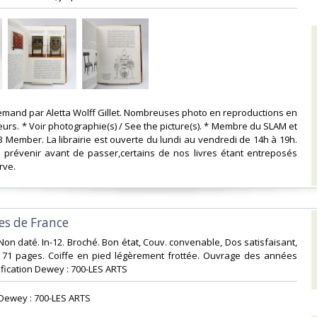
allemand par Aletta Wolff Gillet. Nombreuses photo en reproductions en
eurs. * Voir photographie(s) / See the picture(s). * Membre du SLAM et
AB Member. La librairie est ouverte du lundi au vendredi de 14h à 19h.
 prévenir avant de passer,certains de nos livres étant entreposés
ve. ‎
es de France‎
Non daté. In-12. Broché. Bon état, Couv. convenable, Dos satisfaisant,
s. 71 pages. Coiffe en pied légèrement frottée. Ouvrage des années
ssification Dewey : 700-LES ARTS‎
n Dewey : 700-LES ARTS‎