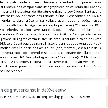
inale de petit conte en vers destiné aux enfants du poète russe
est illustrée des compositions lithographiées en couleurs de Lebedev
 important illustrateur de littérature enfantine soviétique. Tant que la
 littérature pour enfants des Éditions d'État lui est confiée de 1924 à
st rendu célèbre grâce à sa collaboration avec le poète russe
ur les affiches de l'Agence télégraphique russe (ROSTA) entre 1920
925, Lebedev collabore avec Marchak pour la création et l'illustration
r enfants. Pour ce faire, ils créent les éditions Raduga afin de se
ligations du régime communistes. Ils produiront une dizaine de livres
1935. Le présent ouvrage narre l'histoire d'un rabot devenu trop vieux
métier. Avec l'aide de ses amis outils (scie, marteau, ciseau à bois...),
n nouveau rabot pour prendre sa place. Dictionnaire des illustrateurs
fants russes, 161. Voir photographie(s) / See picture(s) * Membre du
LILA / ILAB Member. La librairie est ouverte du lundi au vendredi de
rci de nous prévenir avant de passer,certains de nos livres étant
s une réserve. ‎
an de graveerkunst in de XVe eeuw‎
 1945 79pp. met 34 ills., 32cm., orig. omslag, goede staat, S91805‎