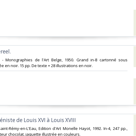
eel.‎
el - Monographies de l'Art Belge, 1950. Grand in-8 cartonné sous
ée en noir. 15 pp. De texte + 28 illustrations en noir. ‎
éniste de Louis XVI à Louis XVIII‎
aint-Rémy-en-L'Eau, Edition d'Art Monelle Hayot, 1992. In-4, 247 pp.,
teur chocolat, jaquette illustrée en couleurs. ‎