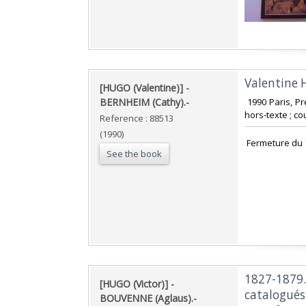
‎Valentine 
‎[HUGO (Valentine)] -
BERNHEIM (Cathy).-‎
‎ 1990 Paris, P
hors-texte ; cou
Reference : 88513
(1990)
‎ Fermeture du 
See the book
‎1827-1879.
‎[HUGO (Victor)] -
catalogués
BOUVENNE (Aglaus).-‎