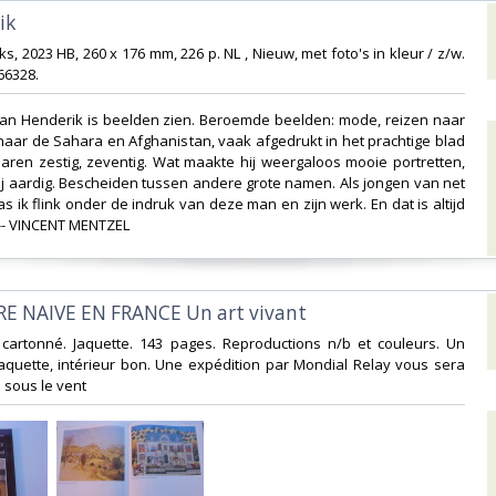
k‎
ks, 2023 HB, 260 x 176 mm, 226 p. NL , Nieuw, met foto's in kleur / z/w.
6328.‎
Jan Henderik is beelden zien. Beroemde beelden: mode, reizen naar
naar de Sahara en Afghanistan, vaak afgedrukt in het prachtige blad
aren zestig, zeventig. Wat maakte hij weergaloos mooie portretten,
ij aardig. Bescheiden tussen andere grote namen. Als jongen van net
as ik flink onder de indruk van deze man en zijn werk. En dat is altijd
-- VINCENT MENTZEL‎
RE NAIVE EN FRANCE Un art vivant‎
, cartonné. Jaquette. 143 pages. Reproductions n/b et couleurs. Un
jaquette, intérieur bon. Une expédition par Mondial Relay vous sera
sous le vent‎