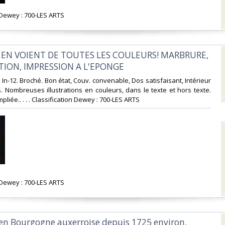
n Dewey : 700-LES ARTS‎
US EN VOIENT DE TOUTES LES COULEURS! MARBRURE,
TION, IMPRESSION A L'EPONGE‎
 In-12. Broché. Bon état, Couv. convenable, Dos satisfaisant, Intérieur
s. Nombreuses illustrations en couleurs, dans le texte et hors texte.
liée.. . . . Classification Dewey : 700-LES ARTS‎
n Dewey : 700-LES ARTS‎
e en Bourgogne auxerroise depuis 1725 environ,