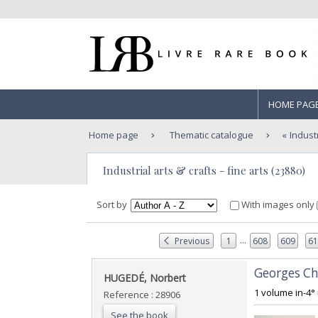
HOME PAG
Home page
Thematic catalogue
Industr
Industrial arts & crafts - fine arts (23880)
Sort by
With images only
...
Previous
1
608
609
6
‎Georges Ch
‎HUGEDÉ, Norbert‎
‎1 volume in-4° 
Reference : 28906
See the book