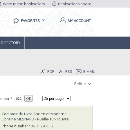
Write to the booksellers
Bookseller's space
FAVORITES
MY ACCOUNT
 DIRECTORY
PDF
RSS
E-MAIL
Refine
umber ?
OK
Comptoir du Livre Ancien et Moderne -
Librairie MESNARD
- Ruelle-sur-Touvre
Phone number : 06.31.29.75.65