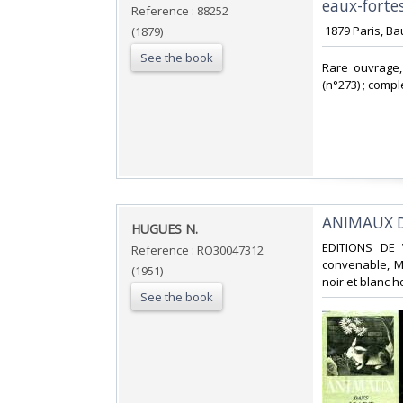
eaux-fortes.
Reference : 88252
‎ 1879 Paris, B
(1879)
See the book
‎Rare ouvrage
(n°273) ; compl
‎ANIMAUX D
‎HUGUES N.‎
‎EDITIONS DE 
Reference : RO30047312
convenable, M
(1951)
noir et blanc ho
See the book