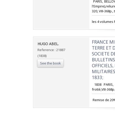
‎ PARIS, BELLO
l'Empire),reliu
320, VIII-368p.
‎les 4 volumes
‎FRANCE MI
‎HUGO ABEL. ‎
TERRE ET 
Reference : 21887
SOCIETE DE
(1838)
BULLETINS
See the book
OFFICIELS
MILITAIRE
1833;‎
‎ 1838 PARIS
frotté,VIII-368
‎ Remise de 20