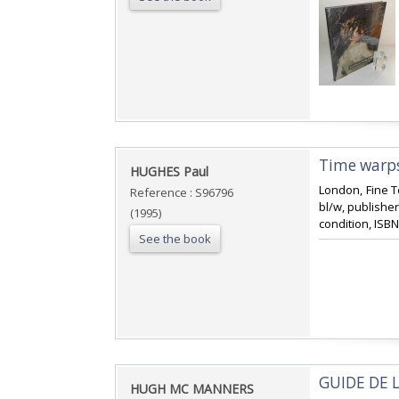
‎Time warps
‎HUGHES Paul‎
‎London, Fine T
Reference : S96796
bl/w, publisher
(1995)
condition, ISBN
See the book
‎GUIDE DE
‎HUGH MC MANNERS‎