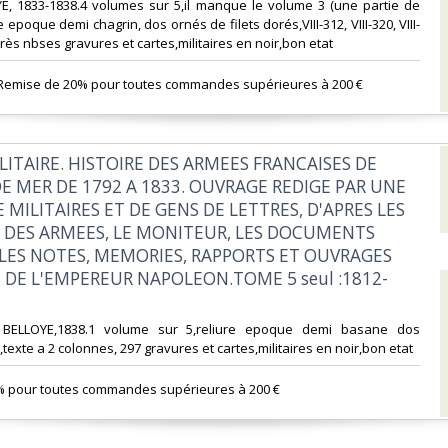
YE, 1833-1838.4 volumes sur 5,il manque le volume 3 (une partie de
re epoque demi chagrin, dos ornés de filets dorés,VIII-312, VIII-320, VIII-
, très nbses gravures et cartes,militaires en noir,bon etat‎
 Remise de 20% pour toutes commandes supérieures à 200 €‎
LITAIRE. HISTOIRE DES ARMEES FRANCAISES DE
DE MER DE 1792 A 1833. OUVRAGE REDIGE PAR UNE
 MILITAIRES ET DE GENS DE LETTRES, D'APRES LES
 DES ARMEES, LE MONITEUR, LES DOCUMENTS
, LES NOTES, MEMORIES, RAPPORTS ET OUVRAGES
S DE L'EMPEREUR NAPOLEON.TOME 5 seul :1812-
, BELLOYE,1838.1 volume sur 5,reliure epoque demi basane dos
p.,texte a 2 colonnes, 297 gravures et cartes,militaires en noir,bon etat‎
% pour toutes commandes supérieures à 200 €‎