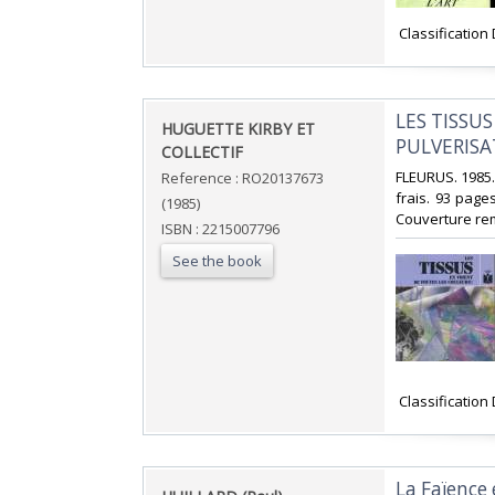
‎ Classificatio
‎LES TISS
‎HUGUETTE KIRBY ET
PULVERISA
COLLECTIF‎
‎FLEURUS. 1985.
Reference : RO20137673
frais. 93 page
(1985)
Couverture remp
ISBN : 2215007796
See the book
‎ Classificatio
‎La Faïenc