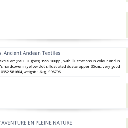
. Ancient Andean Textiles‎
extile Art (Paul Hughes) 1995 160pp., with illustrations in colour and in
's hardcover in yellow cloth, illustrated dustwrapper, 35cm., very good
 0952-581604, weight: 1.6kg., S96796‎
 L'AVENTURE EN PLEINE NATURE‎