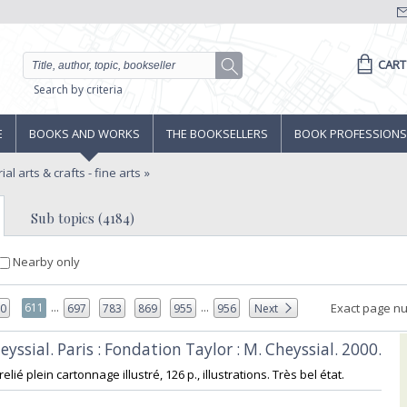
CART
Search by criteria
E
BOOKS AND WORKS
THE BOOKSELLERS
BOOK PROFESSIONS
ial arts & crafts - fine arts
Sub topics (4184)
Nearby only
...
...
611
Exact page n
10
697
783
869
955
956
Next
eyssial. Paris : Fondation Taylor : M. Cheyssial. 2000.‎
relié plein cartonnage illustré, 126 p., illustrations. Très bel état. ‎