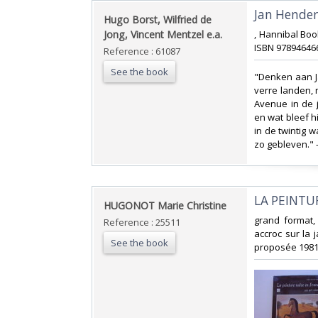
‎Jan Henderi
‎Hugo Borst, Wilfried de
Jong, Vincent Mentzel e.a.‎
‎, Hannibal Boo
ISBN 978946466
Reference : 61087
See the book
‎"Denken aan 
verre landen, 
Avenue in de j
en wat bleef h
in de twintig w
zo gebleven." 
‎LA PEINTU
‎HUGONOT Marie Christine‎
‎grand format
Reference : 25511
accroc sur la 
See the book
proposée 1981 