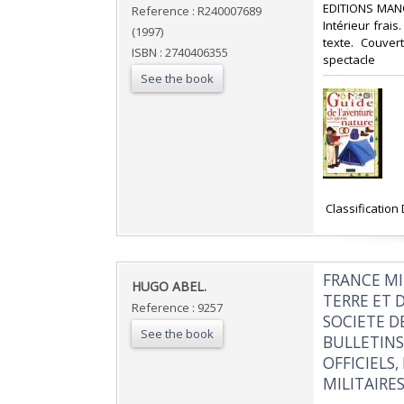
‎EDITIONS MANG
Reference : R240007689
Intérieur frais
(1997)
texte. Couvert
ISBN : 2740406355
spectacle‎
See the book
‎ Classification
‎FRANCE MI
‎HUGO ABEL.‎
TERRE ET 
Reference : 9257
SOCIETE DE
See the book
BULLETINS
OFFICIELS
MILITAIRE