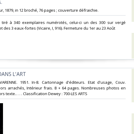
‎
aur, 1879, in 12 broché, 76 pages ; couverture défraichie. ‎
, tiré à 340 exemplaires numérotés, celui-ci un des 300 sur vergé
et des 3 eaux-fortes (Vicaire, I, 916). Fermeture du 1er au 23 Août‎
ANS L'ART‎
VARENNE. 1951. In-8. Cartonnage d'éditeurs. Etat d'usage, Couv.
ors arrachés, Intérieur frais. 8 + 64 pages. Nombreuses photos en
rs texte.. . . . Classification Dewey : 700-LES ARTS‎