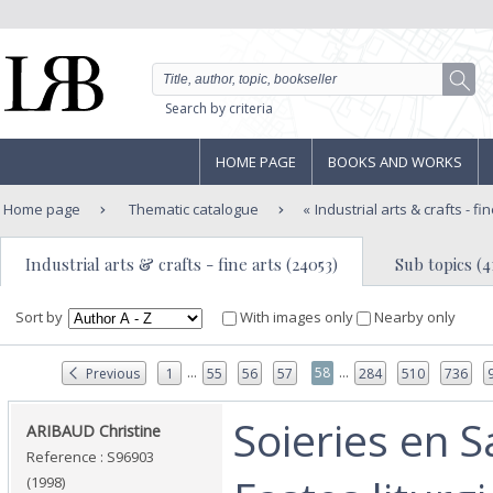
Search by criteria
HOME PAGE
BOOKS AND WORKS
Home page
Thematic catalogue
Industrial arts & crafts - fi
Industrial arts & crafts - fine arts (24053)
Sub topics (4
Sort by
With images only
Nearby only
...
...
58
Previous
1
55
56
57
284
510
736
‎Soieries en S
‎ARIBAUD Christine‎
Reference : S96903
(1998)