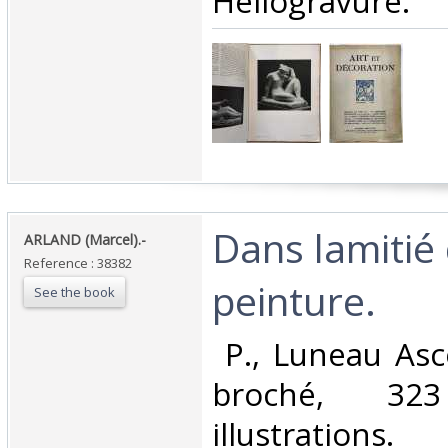
Héliogravure."‎
‎Dans lamitié
‎ARLAND (Marcel).-‎
Reference : 38382
peinture.‎
See the book
‎ P., Luneau Asc
broché, 3
illustrations. ‎