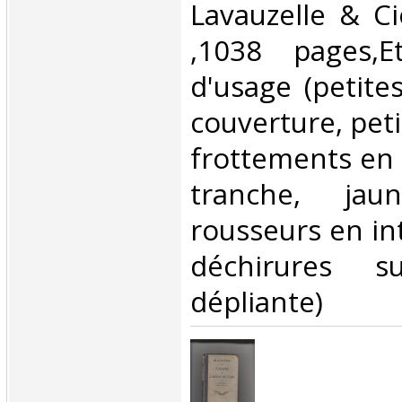
Lavauzelle & Ci
,1038 pages,E
d'usage (petite
couverture, petit
frottements en 
tranche, jau
rousseurs en int
déchirures s
dépliante)‎