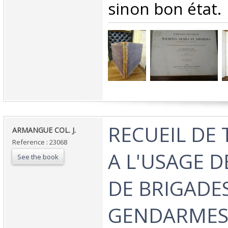
sinon bon état.‎
‎RECUEIL DE
‎ARMANGUE COL. J.‎
Reference : 23068
A L'USAGE D
See the book
DE BRIGADES
GENDARMES