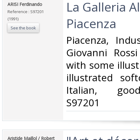
‎La Galleria A
‎ARISI Ferdinando‎
Reference : S97201
Piacenza‎
(1991)
See the book
‎Piacenza, Indu
Giovanni Rossi
with some illust
illustrated sof
Italian, goo
S97201‎
‎Aristide Maillol / Robert