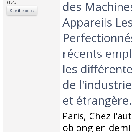
des Machines
(1843)
See the book
Appareils Le
Perfectionnés
récents emp
les différent
de l'industri
et étrangère.
‎Paris, Chez l'au
oblong en demi