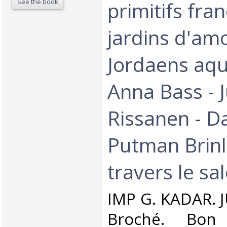
See the book
primitifs fran
jardins d'am
Jordaens aqua
Anna Bass - 
Rissanen - D
Putman Brinl
travers le sa
‎IMP G. KADAR. J
Broché. Bon 