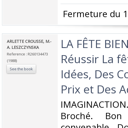
‎ Fermeture du 1
‎LA FÊTE BIEN
‎ARLETTE CROUSSE, M.-
A. LESZCZYNSKA‎
Réussir La fê
Reference : R260134473
(1988)
See the book
Idées, Des Co
Prix et Des A
‎IMAGINACTION
Broché. Bon 
convenable, Dos