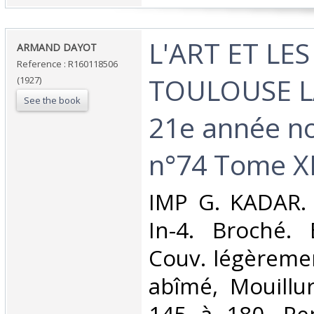
‎L'ART ET LE
‎ARMAND DAYOT‎
Reference : R160118506
TOULOUSE 
(1927)
See the book
21e année no
n°74 Tome XI
‎IMP G. KADAR.
In-4. Broché. 
Couv. légèreme
abîmé, Mouillu