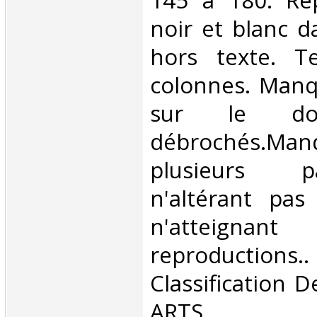
145 à 180. Re
noir et blanc d
hors texte. T
colonnes. Manq
sur le do
débrochés.M
plusieurs 
n'altérant pas
n'atteigna
reproductio
Classification 
ARTS‎