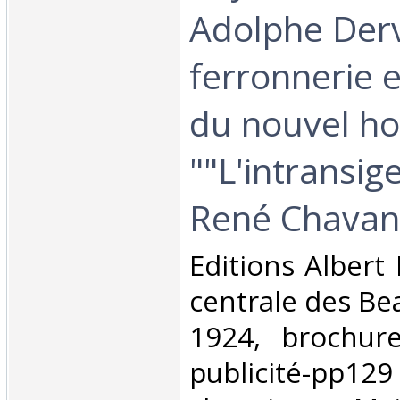
Adolphe Derv
ferronnerie e
du nouvel ho
""L'intransig
René Chavanc
‎Editions Albert 
centrale des Bea
1924, brochure
publicité-pp129