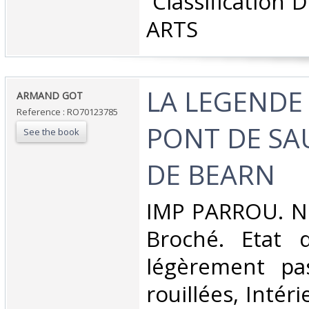
‎ Classification
ARTS‎
‎LA LEGENDE
‎ARMAND GOT‎
Reference : RO70123785
PONT DE SA
See the book
DE BEARN‎
‎IMP PARROU. No
Broché. Etat d
légèrement pas
rouillées, Intér