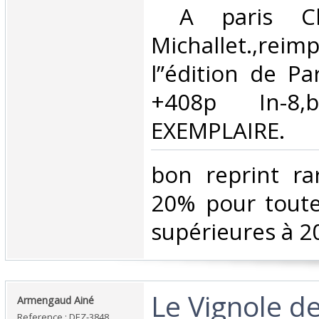
‎ A paris Ch
Michallet.,re
l”édition de Pa
+408p In-8,
EXEMPLAIRE.‎
‎bon reprint r
20% pour tout
supérieures à 20
‎Le Vignole d
‎Armengaud Ainé‎
Reference : DEZ-3848