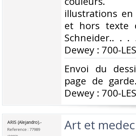
couleurs. 
illustrations e
et hors texte 
Schneider.. . . 
Dewey : 700-LES
‎Envoi du dess
page de garde. 
Dewey : 700-LES
‎Art et medec
‎ARIS (Alejandro).-‎
Reference : 77989