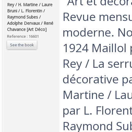
‎"Art et décor
Rey / H. Martine / Laure
Bruni / L. Florentin /
Revue mensue
Raymond Subes /
Adolphe Dervaux / René
moderne. N
Chavance [Art Déco]‎
Reference : 16601
1924 Maillol
See the book
Rey / La serr
décorative p
Martine / La
par L. Florent
Raymond Sub