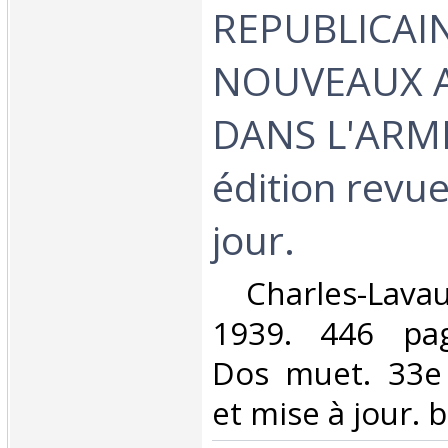
REPUBLICAIN
NOUVEAUX 
DANS L'ARME
édition revue
jour.‎
‎ Charles-Lava
1939. 446 page
Dos muet. 33e 
et mise à jour. b