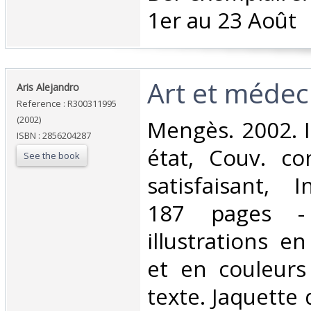
1er au 23 Août‎
‎Art et médec
‎Aris Alejandro‎
Reference : R300311995
(2002)
‎Mengès. 2002. I
ISBN : 2856204287
état, Couv. co
See the book
satisfaisant, I
187 pages -
illustrations e
et en couleurs
texte. Jaquette 