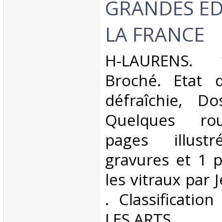
GRANDES ED
LA FRANCE‎
‎H-LAURENS. 
Broché. Etat d
défraîchie, Dos
Quelques rou
pages illus
gravures et 1 p
les vitraux par J
. Classificatio
LES ARTS‎