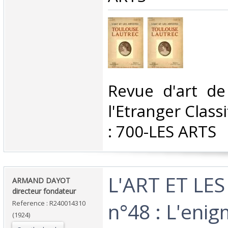
‎Revue d'art d
l'Etranger Class
: 700-LES ARTS‎
‎L'ART ET LE
‎ARMAND DAYOT
directeur fondateur‎
n°48 : L'eni
Reference : R240014310
(1924)