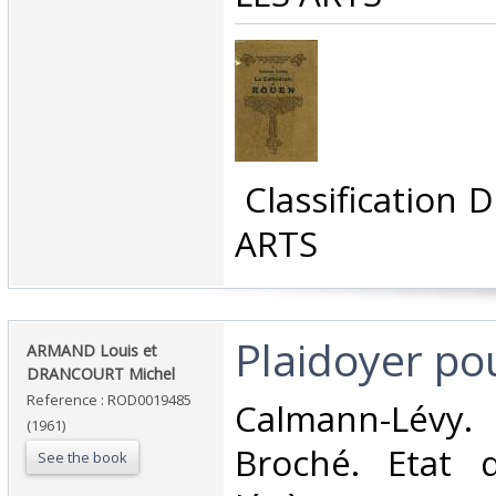
‎ Classification
ARTS‎
‎Plaidoyer pou
‎ARMAND Louis et
DRANCOURT Michel‎
Reference : ROD0019485
‎Calmann-Lévy.
(1961)
Broché. Etat d
See the book