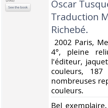
Oscar Tusque
(2002)
See the book
Traduction M
Richebé.‎
‎ 2002 Paris, M
4°, pleine rel
l'éditeur, jaque
couleurs, 187
nombreuses rep
couleurs. ‎
‎Bel exemplaire