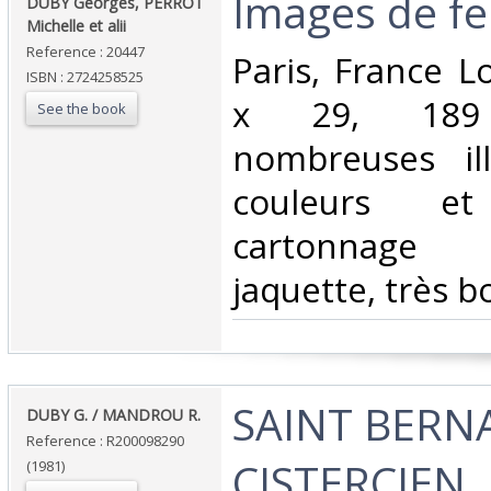
‎Images de f
‎DUBY Georges, PERROT
Michelle et alii‎
Reference : 20447
‎Paris, France L
ISBN : 2724258525
x 29, 189
See the book
nombreuses ill
couleurs 
cartonnage 
jaquette, très bo
‎SAINT BERN
‎DUBY G. / MANDROU R.‎
Reference : R200098290
CISTERCIEN‎
(1981)