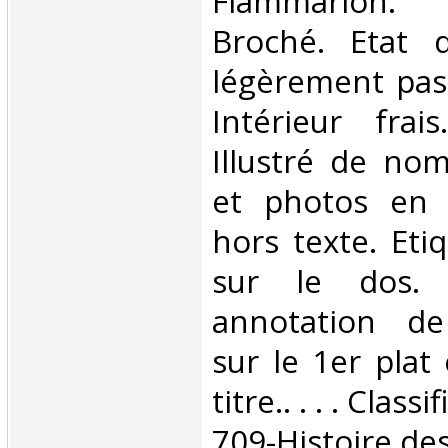
‎Flammarion.
Broché. Etat d
légèrement pas
Intérieur frai
Illustré de no
et photos en 
hors texte. Eti
sur le dos.
annotation de
sur le 1er plat
titre.. . . . Clas
709-Histoire des 