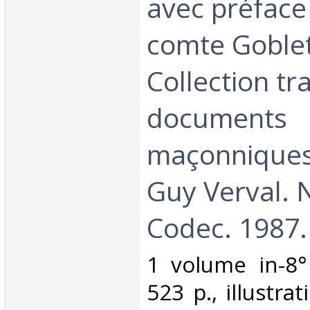
avec préface 
comte Goblet 
Collection tr
documents
maçonniques
Guy Verval. 
Codec. 1987.‎
‎1 volume in-8°
523 p., illustra