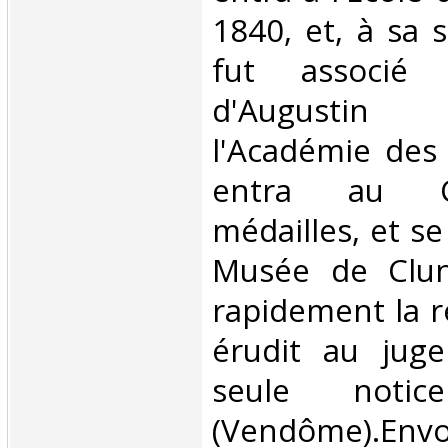
1840, et, à sa 
fut associé 
d'Augustin
l'Académie des I
entra au C
médailles, et se
Musée de Cluny
rapidement la r
érudit au jug
seule not
(Vendôme).Env