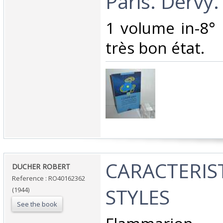
Paris. Dervy. 
‎1 volume in-8°
très bon état. ‎
‎CARACTERIS
‎DUCHER ROBERT‎
Reference : RO40162362
STYLES‎
(1944)
See the book