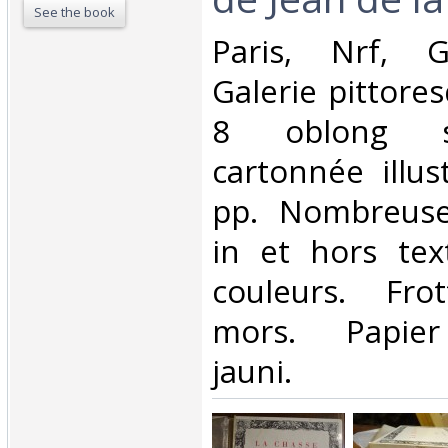
See the book
‎Paris, Nrf, G
Galerie pittores
8 oblong so
cartonnée illus
pp. Nombreuses
in et hors tex
couleurs. Fro
mors. Papier
jauni.‎