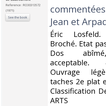
commentées 
Reference : RO30313572
(1971)
See the book
Jean et Arpad
‎Éric Losfeld
Broché. Etat pa
Dos abîmé,
acceptable.
Ouvrage légè
taches 2e plat et
Classification 
ARTS‎