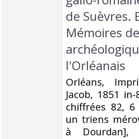
de Suèvres. E
Mémoires de 
archéologiq
l'Orléanais‎
‎Orléans, Impr
Jacob, 1851 in-
chiffrées 82, 6
un triens méro
à Dourdan], 