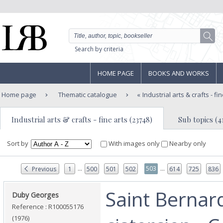
Search by criteria
HOME PAGE
BOOKS AND WORKS
Home page
Thematic catalogue
Industrial arts & crafts - fi
Industrial arts & crafts - fine arts (23748)
Sub topics (4
Sort by
With images only
Nearby only
...
...
503
Previous
1
500
501
502
614
725
836
‎Saint Bernard
‎Duby Georges‎
Reference : R100055176
(1976)