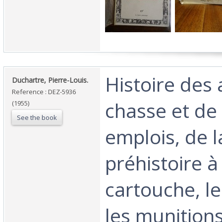
‎Histoire des
‎Duchartre, Pierre-Louis. ‎
Reference : DEZ-5936
chasse et de
(1955)
See the book
emplois, de l
préhistoire à
cartouche, l
les munition