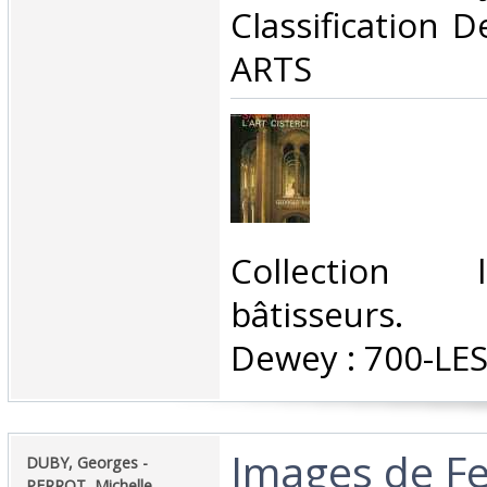
Classification 
ARTS‎
‎Collection
bâtisseurs. C
Dewey : 700-LES
‎Images de 
‎DUBY, Georges -
PERROT, Michelle‎