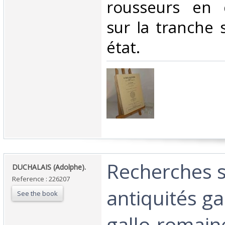
rousseurs en 
sur la tranche 
état. ‎
‎Recherches s
‎DUCHALAIS (Adolphe).‎
Reference : 226207
antiquités ga
See the book
gallo-romaine