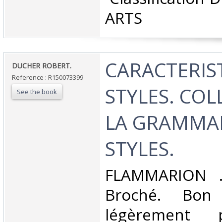
ARTS‎
‎CARACTERIS
‎DUCHER ROBERT.‎
Reference : R150073399
STYLES. COL
See the book
LA GRAMMAI
STYLES.‎
‎FLAMMARION ..
Broché. Bon 
légèrement 