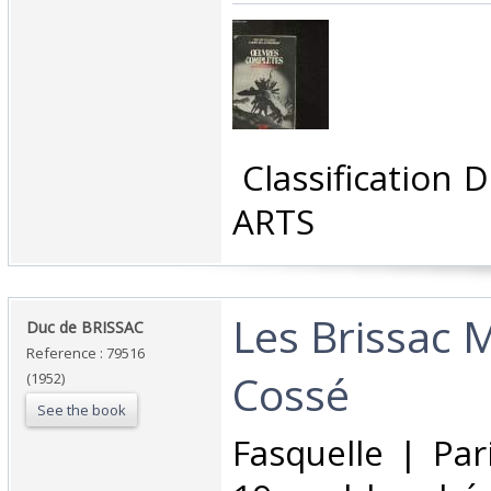
‎ Classification
ARTS‎
‎Les Brissac 
‎Duc de BRISSAC‎
Reference : 79516
Cossé‎
(1952)
See the book
‎Fasquelle | Pa