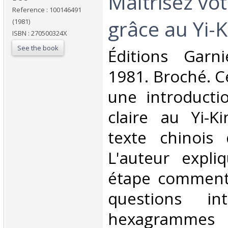
‎Maîtrisez vo
Reference : 100146491
grâce au Yi-K
(1981)
ISBN : 270500324X
See the book
‎Éditions Garn
1981. Broché. C
une introducti
claire au Yi-K
texte chinois 
L'auteur expli
étape comment
questions int
hexagrammes 