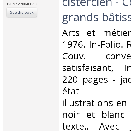
cistercien - C
ISBN : 2700400208
grands bâtiss
See the book
‎Arts et métie
1976. In-Folio. 
Couv. conve
satisfaisant, I
220 pages - ja
état - n
illustrations en
noir et blanc
texte.. Avec 