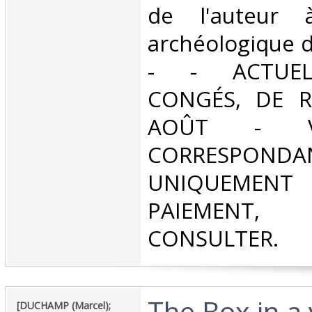
de l'auteur 
archéologique d
- - ACTUE
CONGÉS, DE R
AOÛT - V
CORRESPONDA
UNIQUEMENT
PAIEMEN
CONSULTER.‎
‎The Box in a
‎[DUCHAMP (Marcel);