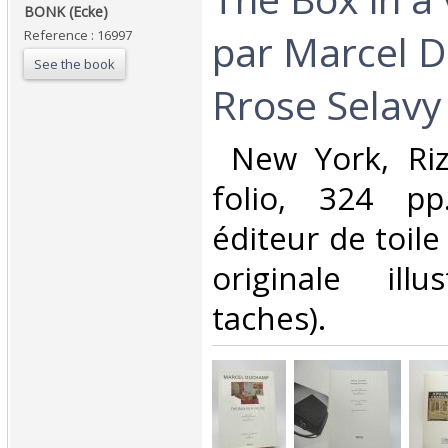
BONK (Ecke)‎
par Marcel 
Reference : 16997
See the book
Rrose Selavy‎
‎ New York, Riz
folio, 324 pp
éditeur de toile
originale illu
taches). ‎