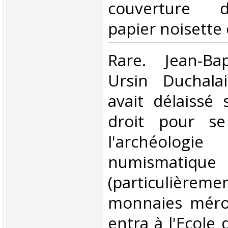
couverture d
papier noisette d
‎Rare. Jean-Bap
Ursin Duchalai
avait délaissé
droit pour se
l'archéol
numismatique
(particuliè
monnaies mérov
entra à l'Ecole