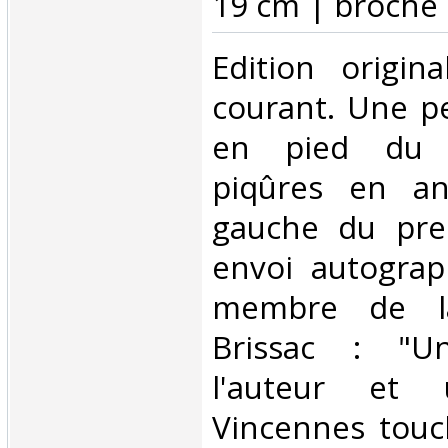
19 cm | broché‎
‎Edition origin
courant. Une pe
en pied du d
piqûres en an
gauche du prem
envoi autograp
membre de la
Brissac : "U
l'auteur et
Vincennes touch