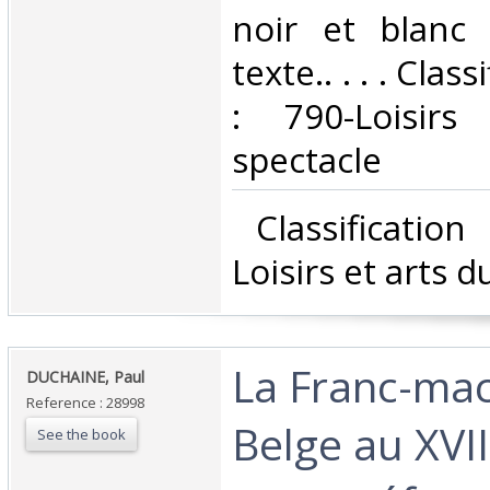
noir et blanc
texte.. . . . Cla
: 790-Loisir
spectacle‎
‎ Classificatio
Loisirs et arts d
‎La Franc-ma
‎DUCHAINE, Paul‎
Reference : 28998
Belge au XVII
See the book