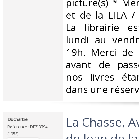
picture(s) * M
et de la LILA 
La librairie e
lundi au vend
19h. Merci de 
avant de passe
nos livres éta
dans une réserve
‎La Chasse, 
‎Duchartre‎
Reference : DEZ-3794
de Jean de la
(1958)