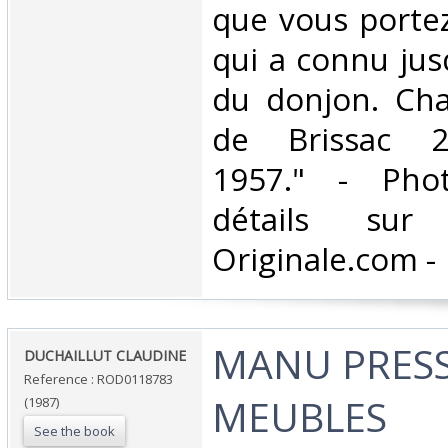
que vous portez
qui a connu jus
du donjon. Cha
de Brissac 
1957." - Phot
détails sur 
Originale.com -‎
‎MANU PRESS
‎DUCHAILLUT CLAUDINE‎
Reference : ROD0118783
MEUBLES
(1987)
See the book