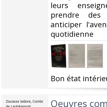
leurs enseig
prendre des 
anticiper l'ave
quotidienne‎
‎Bon état intérie
‎Oeuvres com
‎Ducasse Isidore, Comte
de Lautréamont‎