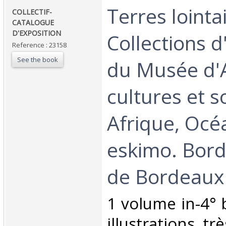
‎Terres lointa
‎COLLECTIF-
CATALOGUE
D'EXPOSITION‎
Collections 
Reference : 23158
See the book
du Musée d'A
cultures et s
Afrique, Océ
eskimo. Bord
de Bordeaux.
‎1 volume in-4° 
illustrations, très