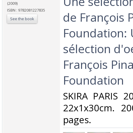
Une sélectio
(2009)
ISBN : 9782081227835
de François P
See the book
Foundation:
sélection d'o
François Pina
Foundation‎
‎SKIRA PARIS 2
22x1x30cm. 200
pages.‎