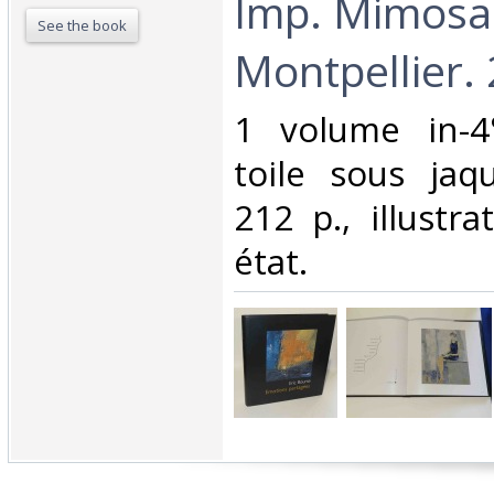
Imp. Mimosa
See the book
Montpellier. 
‎1 volume in-4
toile sous jaqu
212 p., illustra
état. ‎