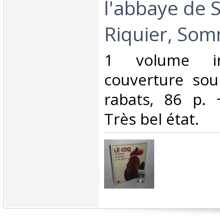
l'abbaye de S
Riquier, Som
‎1 volume in
couverture soup
rabats, 86 p. +
Très bel état. ‎