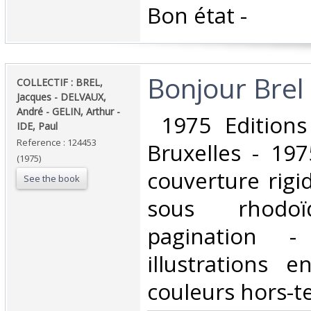
‎Bon état - ‎
‎Bonjour Brel‎
‎COLLECTIF : BREL,
Jacques - DELVAUX,
André - GELIN, Arthur -
‎ 1975 Edition
IDE, Paul‎
Reference : 124453
Bruxelles - 197
(1975)
couverture rigid
See the book
sous rhod
pagination -
illustrations
couleurs hors-te