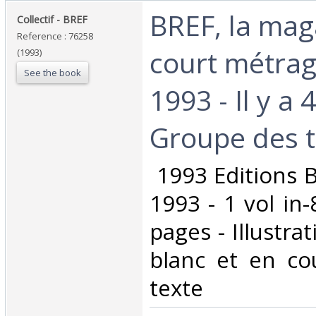
‎BREF, la ma
‎Collectif - BREF‎
Reference : 76258
court métrag
(1993)
See the book
1993 - Il y a 
Groupe des t
‎ 1993 Editions 
1993 - 1 vol in-
pages - Illustra
blanc et en co
texte‎