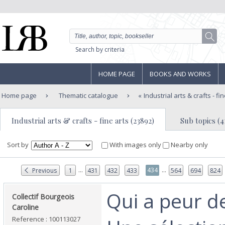
Search by criteria
HOME PAGE
BOOKS AND WORKS
Home page
Thematic catalogue
Industrial arts & crafts - fi
Industrial arts & crafts - fine arts (23892)
Sub topics (4
Sort by
With images only
Nearby only
...
...
434
Previous
1
431
432
433
564
694
824
‎Qui a peur de
‎Collectif Bourgeois
Caroline‎
Reference : 100113027