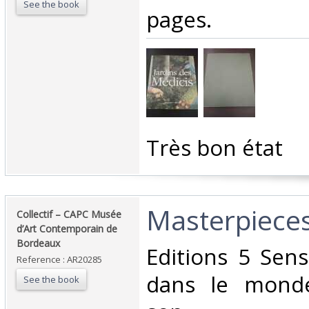
See the book
pages.‎
‎Très bon état‎
‎Masterpieces
‎Collectif – CAPC Musée
d’Art Contemporain de
Bordeaux‎
‎Editions 5 Sen
Reference : AR20285
dans le monde
See the book