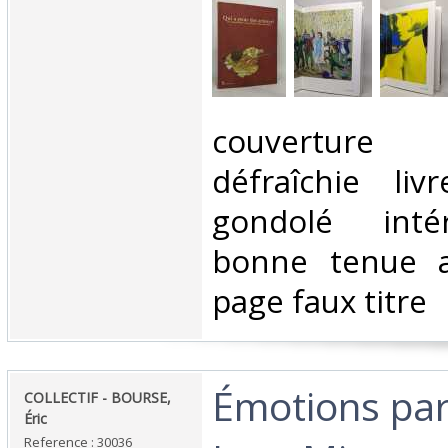
‎couverture
défraîchie liv
gondolé inté
bonne tenue a
page faux titre‎
‎Émotions pa
‎COLLECTIF - BOURSE,
Éric‎
Reference : 30036