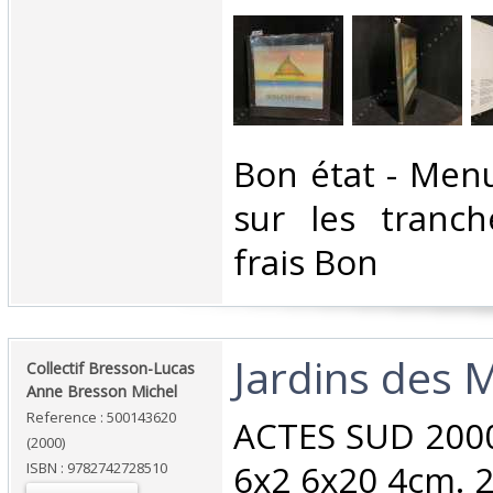
‎Bon état - Men
sur les tranch
frais Bon ‎
‎Jardins des M
‎Collectif Bresson-Lucas
Anne Bresson Michel‎
Reference : 500143620
‎ACTES SUD 200
(2000)
6x2 6x20 4cm. 2
ISBN : 9782742728510