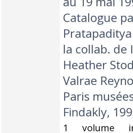
au 19 mai 19
Catalogue pa
Pratapaditya 
la collab. de 
Heather Stod
Valrae Reynol
Paris musées
Findakly, 1996
‎1 volume in