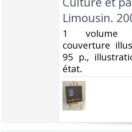
Culture et p
Limousin. 200
‎1 volume i
couverture illu
95 p., illustra
état. ‎