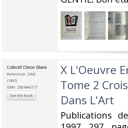
‎X L'Oeuvre E
‎Collectif Chiron Eliane‎
Reference : 3442
Tome 2 Croi
(1997)
ISBN : 2859443177
Dans L'Art‎
See the book
‎Publications 
1997 297 page