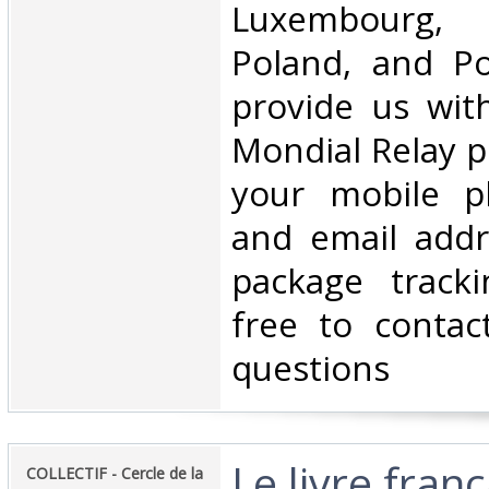
Luxembourg, 
Poland, and Po
provide us wit
Mondial Relay po
your mobile 
and email addr
package tracki
free to contac
questions‎
‎Le livre fran
‎COLLECTIF - Cercle de la