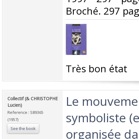
Broché. 297 page
‎Très bon état‎
‎Le mouveme
‎Collectif (& CHRISTOPHE
Lucien)‎
symboliste (
Reference : S89365
(1957)
See the book
organisée da