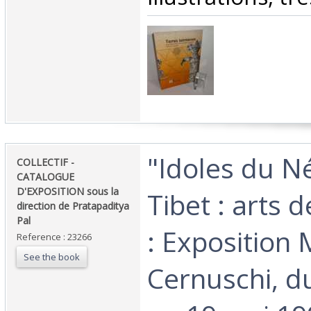
‎"Idoles du N
‎COLLECTIF -
CATALOGUE
D'EXPOSITION sous la
Tibet : arts 
direction de Pratapaditya
Pal‎
: Exposition
Reference : 23266
See the book
Cernuschi, du