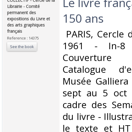
‎Le livre fran
‎COLLECTIF - Cercle de la
Librairie - Comité
permanent des
150 ans‎
expositions du Livre et
des arts graphiques
‎ PARIS, Cercle d
français‎
Reference : 14375
1961 - In-8
See the book
Couverture 
Catalogue d'e
Musée Galliera 
sept au 5 oct 
cadre des Sema
du livre - Illus
le texte et HT