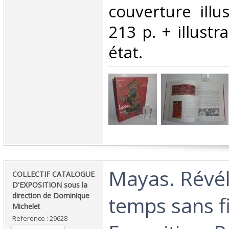
couverture illu
213 p. + illustr
état. ‎
‎Mayas. Révé
‎COLLECTIF CATALOGUE
D'EXPOSITION sous la
direction de Dominique
temps sans f
Michelet‎
Reference : 29628