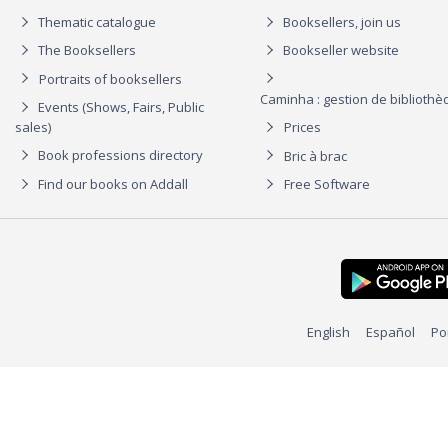
Thematic catalogue
Booksellers, join us
The Booksellers
Bookseller website
Portraits of booksellers
Caminha : gestion de biblioth
Events (Shows, Fairs, Public
sales)
Prices
Book professions directory
Bric à brac
Find our books on Addall
Free Software
English
Español
Po