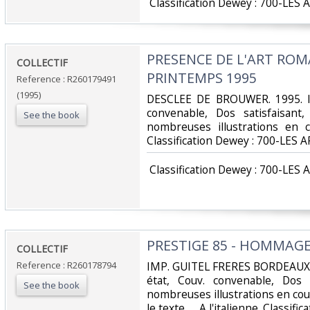
‎ Classification Dewey : 700-LES 
‎PRESENCE DE L'ART ROM
‎COLLECTIF‎
PRINTEMPS 1995‎
Reference : R260179491
(1995)
‎DESCLEE DE BROUWER. 1995. In
convenable, Dos satisfaisant,
See the book
nombreuses illustrations en c
Classification Dewey : 700-LES A
‎ Classification Dewey : 700-LES 
‎PRESTIGE 85 - HOMMAGE
‎COLLECTIF‎
Reference : R260178794
‎IMP. GUITEL FRERES BORDEAUX. 
état, Couv. convenable, Dos sa
See the book
nombreuses illustrations en cou
le texte. . . A l'italienne. Classi