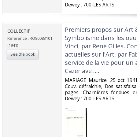
Dewey : 700-LES ARTS‎
‎Premiers propos sur Art
‎COLLECTIF‎
Symbolisme dans les oeu
Reference : RO80083101
Vinci, par René Gilles. Co
(1941)
actuelles sur l'Art, par F
See the book
service de la vie pour un a
Cazenave ....‎
‎MARIAGE Maurice. 25 oct 1941.
Couv. défraîchie, Dos satisfais
pages. Charnières fendues en c
Dewey : 700-LES ARTS‎