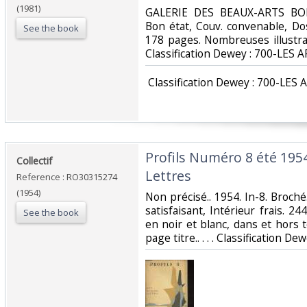
(1981)
‎GALERIE DES BEAUX-ARTS BOR
Bon état, Couv. convenable, Dos 
See the book
178 pages. Nombreuses illustrati
Classification Dewey : 700-LES A
‎ Classification Dewey : 700-LES 
‎Profils Numéro 8 été 195
‎Collectif‎
Lettres‎
Reference : RO30315274
(1954)
‎Non précisé.. 1954. In-8. Broché
satisfaisant, Intérieur frais.
See the book
en noir et blanc, dans et hors te
page titre.. . . . Classification D