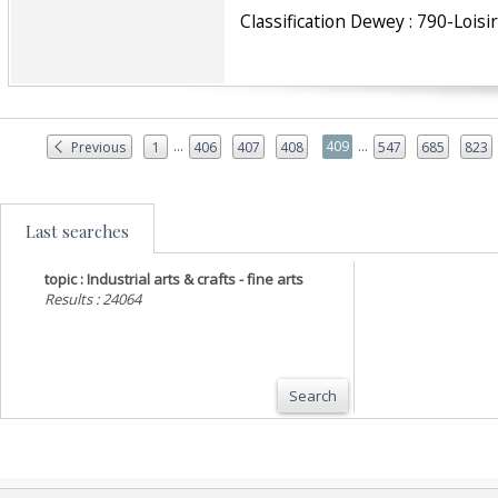
‎ Classification Dewey : 790-Loisir
...
...
409
Previous
1
406
407
408
547
685
823
Last searches
topic : Industrial arts & crafts - fine arts
Results : 24064
Search