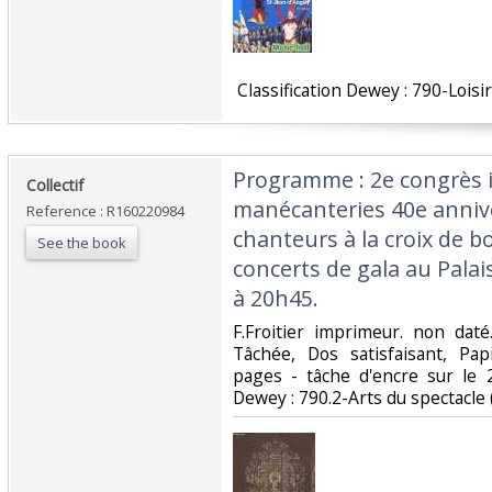
‎ Classification Dewey : 790-Loisir
‎Programme : 2e congrès 
‎Collectif‎
manécanteries 40e annive
Reference : R160220984
chanteurs à la croix de b
See the book
concerts de gala au Palais 
à 20h45.‎
‎F.Froitier imprimeur. non daté
Tâchée, Dos satisfaisant, Pa
pages - tâche d'encre sur le 2è
Dewey : 790.2-Arts du spectacle 