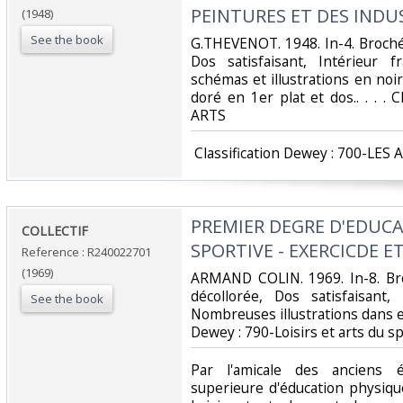
PEINTURES ET DES INDUS
(1948)
See the book
‎G.THEVENOT. 1948. In-4. Broché
Dos satisfaisant, Intérieur 
schémas et illustrations en noir 
doré en 1er plat et dos.. . . . 
ARTS‎
‎ Classification Dewey : 700-LES 
‎PREMIER DEGRE D'EDUC
‎COLLECTIF‎
SPORTIVE - EXERCICDE E
Reference : R240022701
(1969)
‎ARMAND COLIN. 1969. In-8. Bro
décollorée, Dos satisfaisant,
See the book
Nombreuses illustrations dans et h
Dewey : 790-Loisirs et arts du sp
‎Par l'amicale des anciens 
superieure d'éducation physique