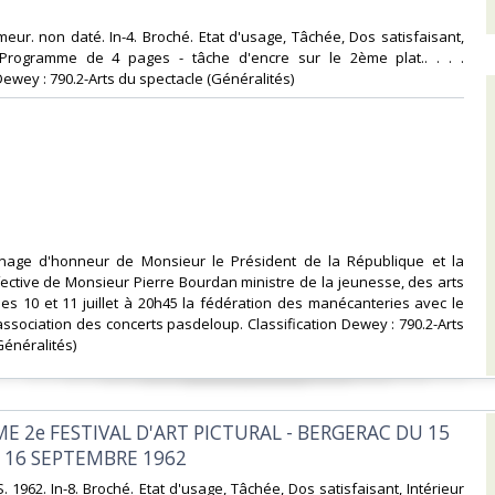
rimeur. non daté. In-4. Broché. Etat d'usage, Tâchée, Dos satisfaisant,
 Programme de 4 pages - tâche d'encre sur le 2ème plat.. . . .
Dewey : 790.2-Arts du spectacle (Généralités)‎
onage d'honneur de Monsieur le Président de la République et la
ective de Monsieur Pierre Bourdan ministre de la jeunesse, des arts
 les 10 et 11 juillet à 20h45 la fédération des manécanteries avec le
association des concerts pasdeloup. Classification Dewey : 790.2-Arts
énéralités)‎
E 2e FESTIVAL D'ART PICTURAL - BERGERAC DU 15
 16 SEPTEMBRE 1962‎
 1962. In-8. Broché. Etat d'usage, Tâchée, Dos satisfaisant, Intérieur