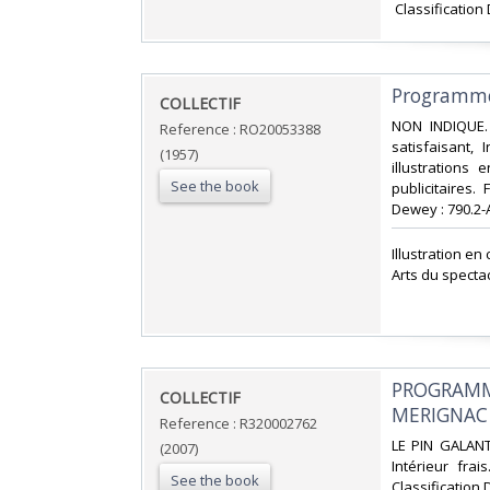
‎ Classificatio
‎Programme 
‎COLLECTIF‎
‎NON INDIQUE.
Reference : RO20053388
satisfaisant,
(1957)
illustrations
See the book
publicitaires.
Dewey : 790.2-A
‎Illustration e
Arts du spectac
‎PROGRAMME
‎COLLECTIF‎
MERIGNAC -
Reference : R320002762
‎LE PIN GALANT
(2007)
Intérieur fra
See the book
Classification 