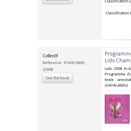
Classification 
‎ Classification
‎Programme 
‎Collectif‎
Lido Champ
Reference : R160216892
‎Lido. 2008. In
(2008)
Programme d'e
See the book
texte - annotat
(Généralités)‎