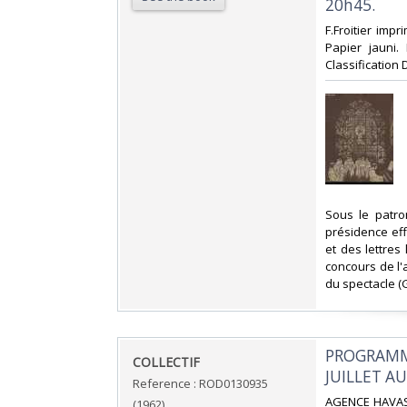
20h45.‎
‎F.Froitier imp
Papier jauni.
Classification 
‎Sous le patr
présidence eff
et des lettres
concours de l'
du spectacle (G
‎PROGRAMM
‎COLLECTIF‎
JUILLET AU
Reference : ROD0130935
‎AGENCE HAVAS.
(1962)