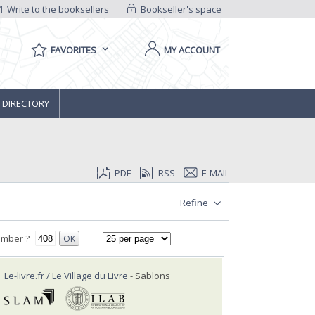
Write to the booksellers
Bookseller's space
FAVORITES
MY ACCOUNT
 DIRECTORY
PDF
RSS
E-MAIL
Refine
umber ?
OK
Le-livre.fr / Le Village du Livre
- Sablons