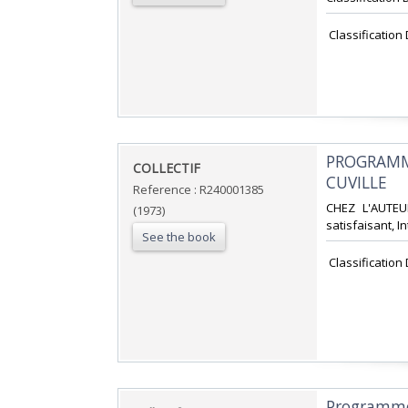
‎ Classification
‎PROGRAMM
‎COLLECTIF‎
CUVILLE‎
Reference : R240001385
‎CHEZ L'AUTEU
(1973)
satisfaisant, In
See the book
‎ Classificatio
‎Programme