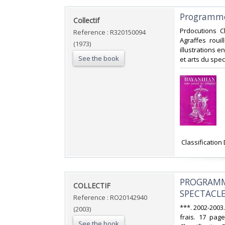
‎Programme
‎Collectif‎
‎Prdocutions 
Reference : R320150094
Agraffes roui
(1973)
illustrations en
See the book
et arts du spec
‎ Classification
‎PROGRAMM
‎COLLECTIF‎
SPECTACLE
Reference : RO20142940
‎***. 2002-2003
(2003)
frais. 17 page
See the book