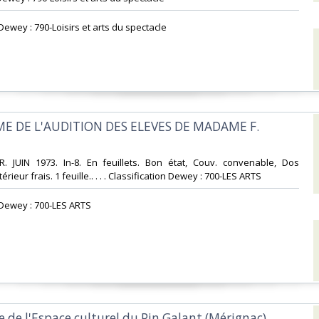
 Dewey : 790-Loisirs et arts du spectacle‎
E DE L'AUDITION DES ELEVES DE MADAME F.
R. JUIN 1973. In-8. En feuillets. Bon état, Couv. convenable, Dos
térieur frais. 1 feuille.. . . . Classification Dewey : 700-LES ARTS‎
n Dewey : 700-LES ARTS‎
 de l'Espace culturel du Pin Galant (Mérignac)