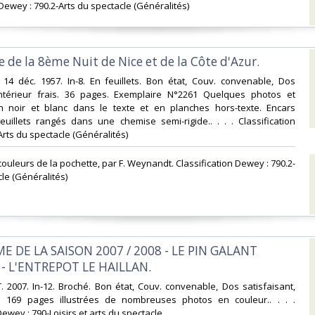
n Dewey : 790.2-Arts du spectacle (Généralités)‎
de la 8ème Nuit de Nice et de la Côte d'Azur.‎
 14 déc. 1957. In-8. En feuillets. Bon état, Couv. convenable, Dos
 Intérieur frais. 36 pages. Exemplaire N°2261 Quelques photos et
 en noir et blanc dans le texte et en planches hors-texte. Encars
 Feuillets rangés dans une chemise semi-rigide.. . . . Classification
rts du spectacle (Généralités)‎
n couleurs de la pochette, par F. Weynandt. Classification Dewey : 790.2-
le (Généralités)‎
 DE LA SAISON 2007 / 2008 - LE PIN GALANT
 L'ENTREPOT LE HAILLAN.‎
. 2007. In-12. Broché. Bon état, Couv. convenable, Dos satisfaisant,
is. 169 pages illustrées de nombreuses photos en couleur.. . . .
Dewey : 790-Loisirs et arts du spectacle‎