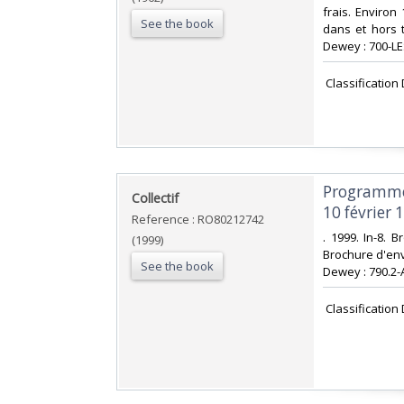
frais. Enviro
See the book
dans et hors te
Dewey : 700-LE
‎ Classificatio
‎Programme
‎Collectif‎
10 février 1
Reference : RO80212742
‎. 1999. In-8. 
(1999)
Brochure d'env
See the book
Dewey : 790.2-A
‎ Classificatio