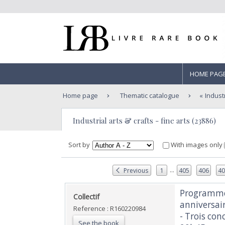
HOME PAG
Home page
Thematic catalogue
Industr
Industrial arts & crafts - fine arts (23886)
Sort by
With images only
...
Previous
1
405
406
4
‎Programme
‎Collectif‎
anniversair
Reference : R160220984
- Trois conc
See the book