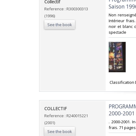
‎Collectif‎
Saison 199
Reference : R300300313
‎Non renseigné
(1996)
Intérieur frai
See the book
noir et blanc d
spectacle‎
‎ Classification
‎PROGRAMM
‎COLLECTIF‎
2000-2001‎
Reference : R240015221
‎. 2000-2001. 
(2001)
frais. 71 pages.
See the book