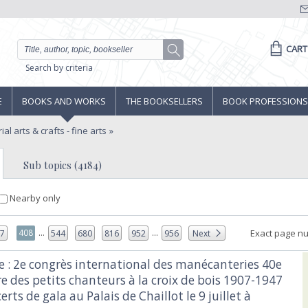
CART
Search by criteria
E
BOOKS AND WORKS
THE BOOKSELLERS
BOOK PROFESSIONS
ial arts & crafts - fine arts
Sub topics (4184)
Nearby only
...
...
408
Exact page n
07
544
680
816
952
956
Next
 : 2e congrès international des manécanteries 40e
e des petits chanteurs à la croix de bois 1907-1947
erts de gala au Palais de Chaillot le 9 juillet à