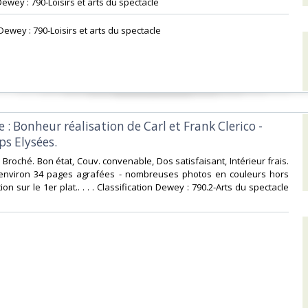
Dewey : 790-Loisirs et arts du spectacle‎
 Dewey : 790-Loisirs et arts du spectacle‎
: Bonheur réalisation de Carl et Frank Clerico -
s Elysées.‎
-4. Broché. Bon état, Couv. convenable, Dos satisfaisant, Intérieur frais.
nviron 34 pages agrafées - nombreuses photos en couleurs hors
ion sur le 1er plat.. . . . Classification Dewey : 790.2-Arts du spectacle