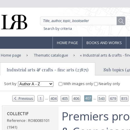
Search by criteria
HOME PAGE
BOOKS AND WORKS
Home page
Thematic catalogue
Industrial arts & crafts - fi
Industrial arts & crafts - fine arts (23875)
Sub topics (4
Sort by
With images only
Nearby only
...
...
407
Previous
1
404
405
406
543
679
815
‎Premiers pro
‎COLLECTIF‎
Reference : RO80083101
(1941)