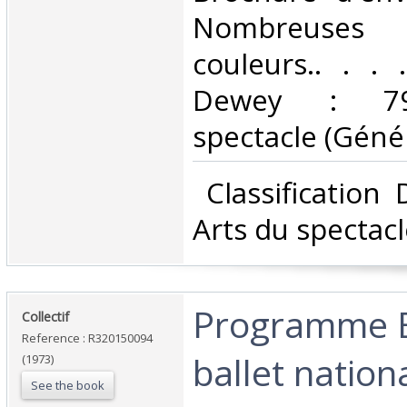
Nombreuses p
couleurs.. . . .
Dewey : 790
spectacle (Généra
‎ Classification
Arts du spectacl
‎Programme 
‎Collectif‎
Reference : R320150094
ballet nation
(1973)
See the book