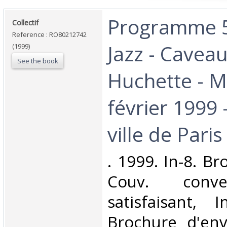
‎Programme 
‎Collectif‎
Reference : RO80212742
Jazz - Caveau
(1999)
See the book
Huchette - M
février 1999 
ville de Paris‎
‎. 1999. In-8. B
Couv. conve
satisfaisant, I
Brochure d'env