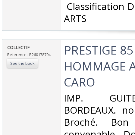
‎ Classification
ARTS‎
‎PRESTIGE 85 
‎COLLECTIF‎
Reference : R260178794
HOMMAGE A
See the book
CARO‎
‎IMP. GUI
BORDEAUX. non
Broché. Bon 
convenable, Dos