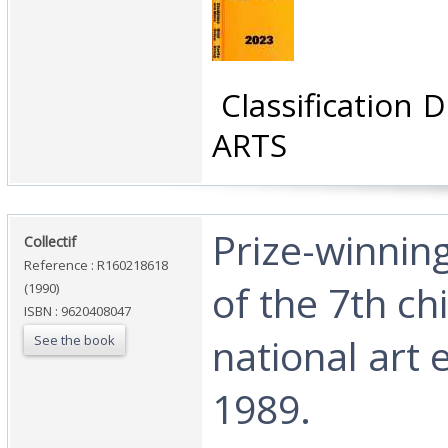
‎ Classification
ARTS‎
‎Prize-winnin
‎Collectif‎
Reference : R160218618
of the 7th ch
(1990)
ISBN : 9620408047
national art 
See the book
1989.‎