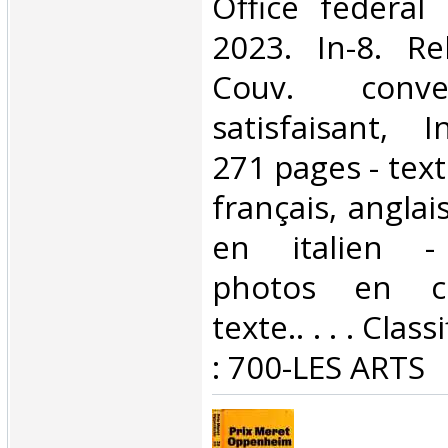
‎Office fédéral
2023. In-8. Re
Couv. conve
satisfaisant, I
271 pages - tex
français, angla
en italien -
photos en co
texte.. . . . Cla
: 700-LES ARTS‎