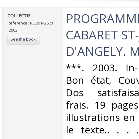
‎PROGRAMME
‎COLLECTIF‎
Reference : RO20142673
CABARET ST-
(2003)
See the book
D'ANGELY. M
‎***. 2003. In-
Bon état, Couv
Dos satisfaisa
frais. 19 page
illustrations en
le texte.. . . .