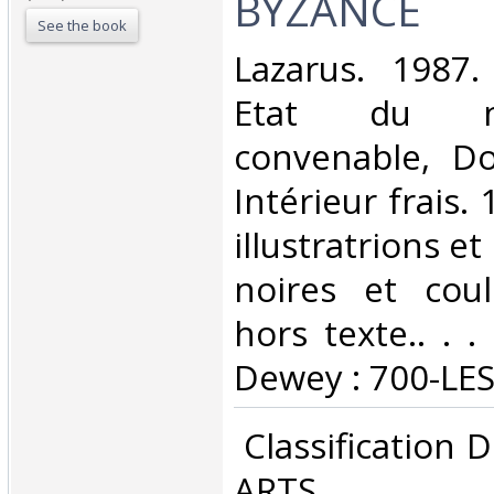
BYZANCE‎
See the book
‎Lazarus. 1987.
Etat du n
convenable, Dos
Intérieur frais.
illustratrions e
noires et cou
hors texte.. . . 
Dewey : 700-LES
‎ Classification
ARTS‎