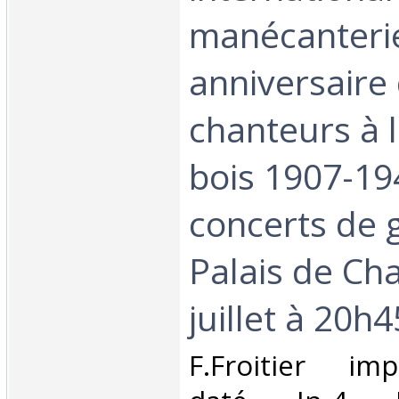
manécanteri
anniversaire 
chanteurs à l
bois 1907-194
concerts de 
Palais de Chai
juillet à 20h45
‎F.Froitier i