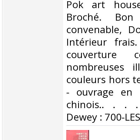
‎Pok art house
Broché. Bon 
convenable, Dos
Intérieur frai
couverture c
nombreuses ill
couleurs hors t
- ouvrage en 
chinois.. . . .
Dewey : 700-LES