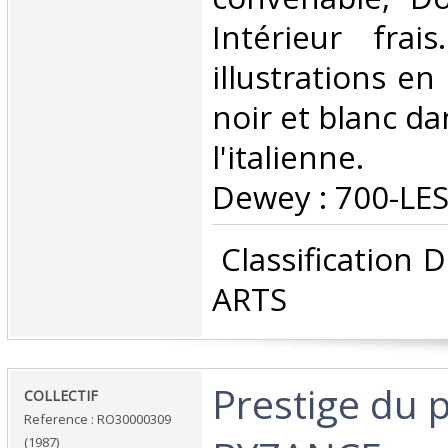
Intérieur frai
illustrations en
noir et blanc dan
l'italienne. C
Dewey : 700-LES
‎ Classification
ARTS‎
‎Prestige du 
‎COLLECTIF‎
Reference : RO30000309
(1987)