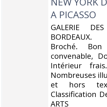
NEW YORK D
A PICASSO‎
‎GALERIE DES
BORDEAUX. 1
Broché. Bon 
convenable, Dos
Intérieur frai
Nombreuses illu
et hors tex
Classification 
ARTS‎