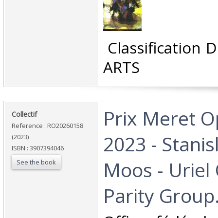
‎ Classification
ARTS‎
‎Prix Meret 
‎Collectif‎
Reference : RO20260158
2023 - Stanis
(2023)
ISBN : 3907394046
Moos - Uriel 
See the book
Parity Group.