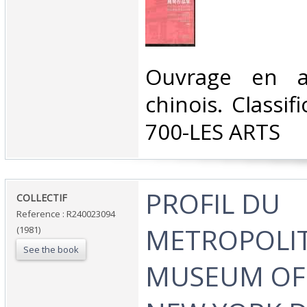
‎Ouvrage en a
chinois. Classif
700-LES ARTS‎
‎PROFIL DU
‎COLLECTIF‎
Reference : R240023094
METROPOLI
(1981)
See the book
MUSEUM OF 