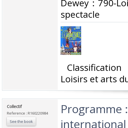
Dewey : 790-Loi
spectacle‎
‎ Classificatio
Loisirs et arts d
‎Programme :
‎Collectif‎
Reference : R160220984
international
See the book