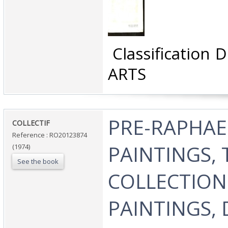
‎ Classification
ARTS‎
‎PRE-RAPHAE
‎COLLECTIF‎
Reference : RO20123874
PAINTINGS, 
(1974)
See the book
COLLECTION
PAINTINGS,