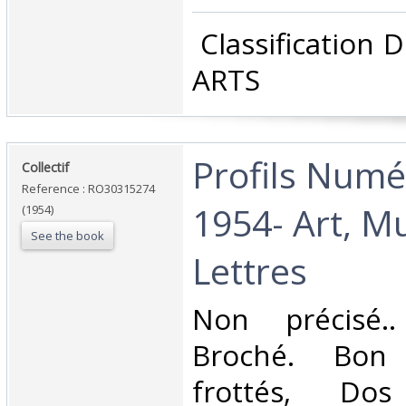
‎ Classification
ARTS‎
‎Profils Numé
‎Collectif‎
Reference : RO30315274
1954- Art, M
(1954)
See the book
Lettres‎
‎Non précisé.
Broché. Bon 
frottés, Dos 