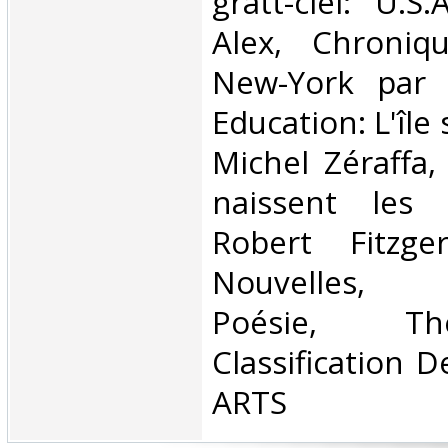
gratt-ciel: U.S
Alex, Chroniq
New-York par 
Education: L'île
Michel Zéraffa
naissent les f
Robert Fitzger
Nouvelles, P
Poésie, Th
Classification 
ARTS‎