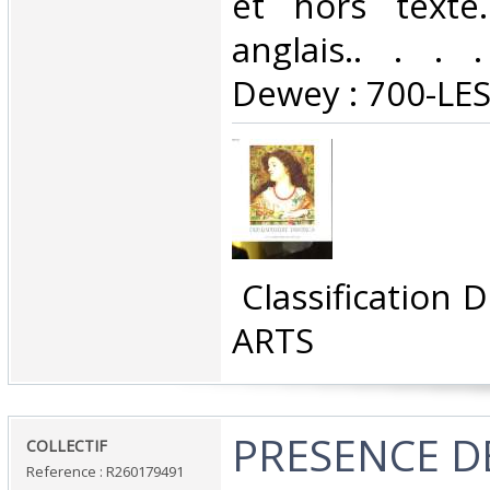
et hors texte
anglais.. . . .
Dewey : 700-LES
‎ Classification
ARTS‎
‎PRESENCE D
‎COLLECTIF‎
Reference : R260179491