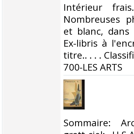
Intérieur frai
Nombreuses ph
et blanc, dans 
Ex-libris à l'en
titre.. . . . Clas
700-LES ARTS‎
‎Sommaire: Arc