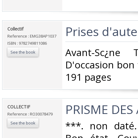
‎Prises d'aute
‎Collectif‎
Reference : EMG38AP1037
ISBN : 9782749811086
‎Avant-Sc¿ne 
See the book
D'occasion bon 
191 pages ‎
‎PRISME DES 
‎COLLECTIF‎
Reference : RO30078479
‎***. non daté.
See the book