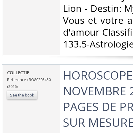
Lion - Destin: 
Vous et votre a
d'amour Classif
133.5-Astrologie
‎HOROSCOPE 
‎COLLECTIF‎
Reference : RO80205450
NOVEMBRE 2
(2016)
See the book
PAGES DE P
SUR MESURES