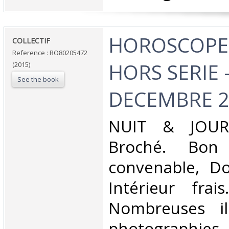
‎HOROSCOPE -
‎COLLECTIF‎
Reference : RO80205472
HORS SERIE 
(2015)
See the book
DECEMBRE 2
‎NUIT & JOUR.
Broché. Bon 
convenable, Dos
Intérieur frai
Nombreuses ill
photographies