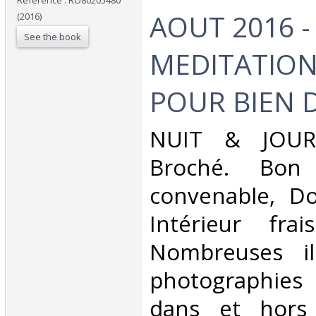
Reference : RO80205480
AOUT 2016 -
(2016)
See the book
MEDITATION
POUR BIEN D
‎NUIT & JOUR.
Broché. Bon 
convenable, Dos
Intérieur fra
Nombreuses ill
photographies
dans et hors 