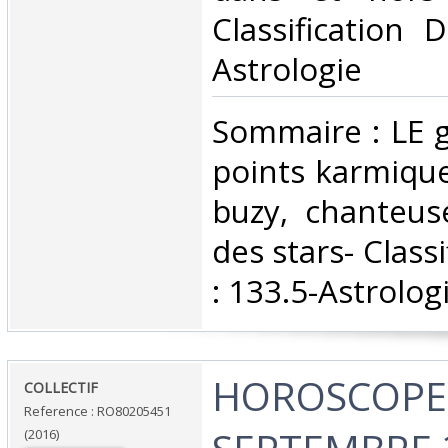
Classification 
Astrologie‎
‎Sommaire : LE 
points karmique
buzy, chanteus
des stars- Class
: 133.5-Astrologi
‎HOROSCOPE 
‎COLLECTIF‎
Reference : RO80205451
(2016)