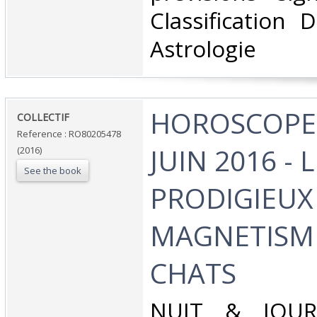
Classification 
Astrologie‎
‎HOROSCOPE 
‎COLLECTIF‎
Reference : RO80205478
JUIN 2016 - L
(2016)
See the book
PRODIGIEUX
MAGNETISM
CHATS‎
‎NUIT & JOUR.