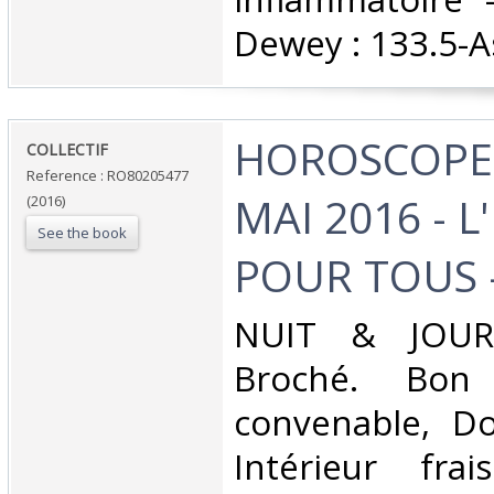
Dewey : 133.5-As
‎HOROSCOPE 
‎COLLECTIF‎
Reference : RO80205477
MAI 2016 - L
(2016)
See the book
POUR TOUS -
‎NUIT & JOUR.
Broché. Bon 
convenable, Dos
Intérieur fra