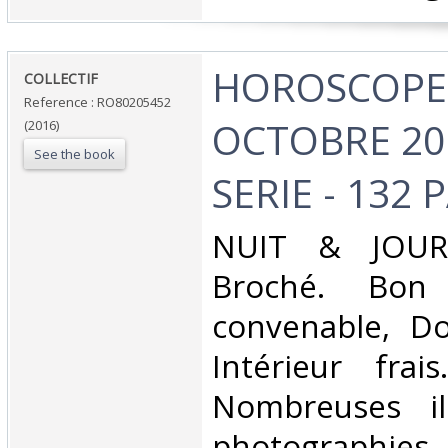
‎HOROSCOPE -
‎COLLECTIF‎
Reference : RO80205452
OCTOBRE 20
(2016)
See the book
SERIE - 132 
‎NUIT & JOUR.
Broché. Bon 
convenable, Dos
Intérieur frai
Nombreuses ill
photographies