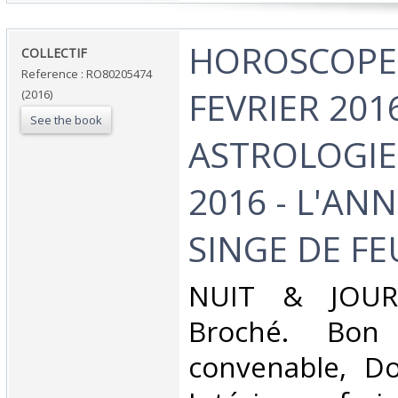
‎HOROSCOPE 
‎COLLECTIF‎
Reference : RO80205474
FEVRIER 2016
(2016)
See the book
ASTROLOGIE
2016 - L'AN
SINGE DE FEU
‎NUIT & JOUR.
Broché. Bon 
convenable, Dos