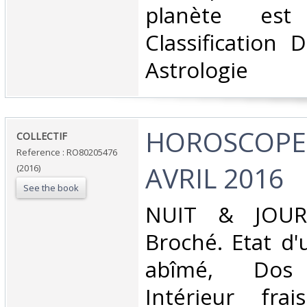
planète est
Classification 
Astrologie‎
‎HOROSCOPE -
‎COLLECTIF‎
Reference : RO80205476
AVRIL 2016‎
(2016)
See the book
‎NUIT & JOUR.
Broché. Etat d'
abîmé, Dos s
Intérieur fra