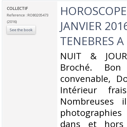
‎HOROSCOPE 
‎COLLECTIF‎
Reference : RO80205473
JANVIER 2016
(2016)
See the book
TENEBRES A 
‎NUIT & JOUR.
Broché. Bon 
convenable, Dos
Intérieur fra
Nombreuses ill
photographies
dans et hors 