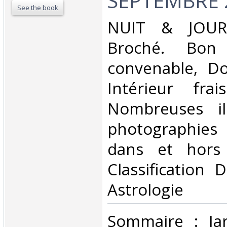
SEPTEMBRE 2
See the book
‎NUIT & JOUR.
Broché. Bon 
convenable, Dos
Intérieur fra
Nombreuses ill
photographies
dans et hors 
Classification 
Astrologie‎
‎Sommaire : Ja