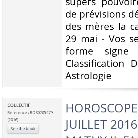
supers pouvoir
de prévisions dé
des mères la ca
29 mai - Vos se
forme signe 
Classification 
Astrologie‎
‎HOROSCOPE 
‎COLLECTIF‎
Reference : RO80205479
JUILLET 201
(2016)
See the book