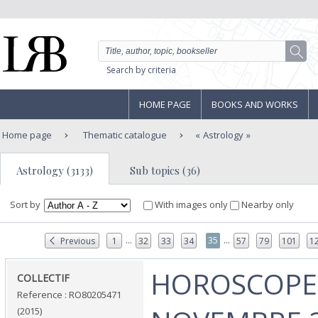
Search by criteria
HOME PAGE
BOOKS AND WORKS
Home page
Thematic catalogue
Astrology
Astrology (3133)
Sub topics (36)
Sort by
With images only
Nearby only
...
...
35
Previous
1
32
33
34
57
79
101
1
‎HOROSCOPE 
‎COLLECTIF‎
Reference : RO80205471
(2015)