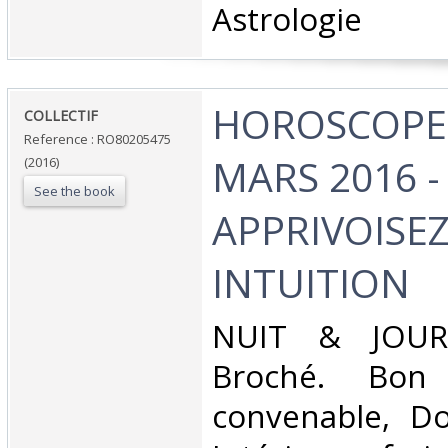
Astrologie‎
‎HOROSCOPE 
‎COLLECTIF‎
Reference : RO80205475
MARS 2016 -
(2016)
See the book
APPRIVOISE
INTUITION‎
‎NUIT & JOUR.
Broché. Bon 
convenable, Dos