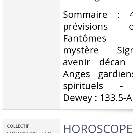
‎Sommaire : 
prévisions e
Fantômes l'
mystère - Sig
avenir décan
Anges gardien
spirituels - C
Dewey : 133.5-As
‎HOROSCOPE -
‎COLLECTIF‎