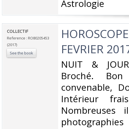
Astrologie‎
‎HOROSCOPE -
‎COLLECTIF‎
Reference : RO80205453
FEVRIER 2017
(2017)
See the book
‎NUIT & JOUR.
Broché. Bon 
convenable, Dos
Intérieur fra
Nombreuses ill
photographies