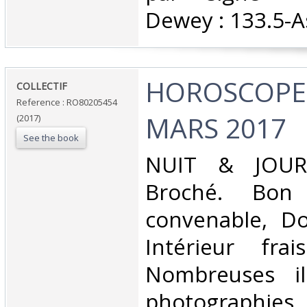
Dewey : 133.5-As
‎HOROSCOPE 
‎COLLECTIF‎
Reference : RO80205454
MARS 2017‎
(2017)
See the book
‎NUIT & JOUR.
Broché. Bon 
convenable, Dos
Intérieur fra
Nombreuses ill
photographies