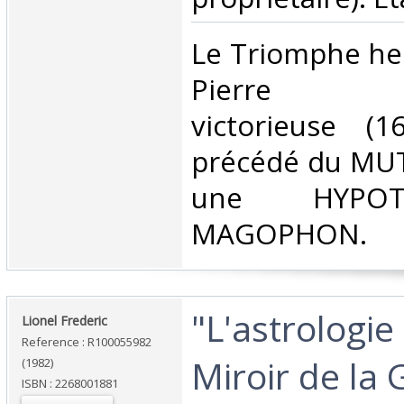
‎Le Triomphe he
Pierre ph
victorieuse (1
précédé du MUT
une HYPO
MAGOPHON. ‎
‎"L'astrologie
‎Lionel Frederic‎
Reference : R100055982
Miroir de la
(1982)
ISBN : 2268001881