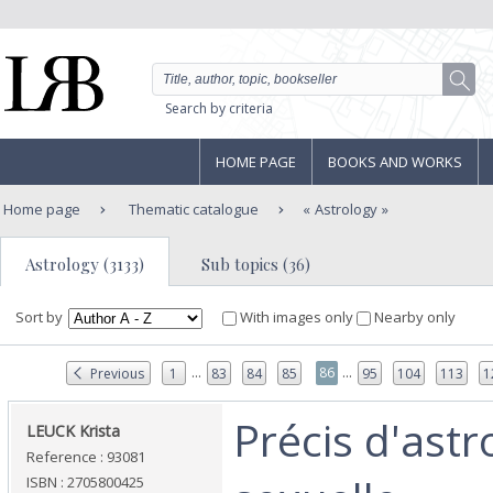
Search by criteria
HOME PAGE
BOOKS AND WORKS
Home page
Thematic catalogue
Astrology
Astrology (3133)
Sub topics (36)
Sort by
With images only
Nearby only
...
...
86
Previous
1
83
84
85
95
104
113
1
‎Précis d'astr
‎LEUCK Krista‎
Reference : 93081
ISBN : 2705800425