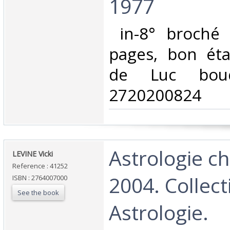
1977‎
‎ in-8° broché
pages, bon état
de Luc boud
2720200824‎
‎Astrologie ch
‎LEVINE Vicki‎
Reference : 41252
2004. Collect
ISBN : 2764007000
See the book
Astrologie.‎