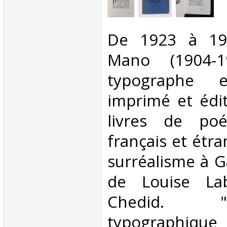
‎De 1923 à 19
Mano (1904-19
typographe 
imprimé et édi
livres de poé
français et étra
surréalisme à G
de Louise La
Chedid. 
typographique 