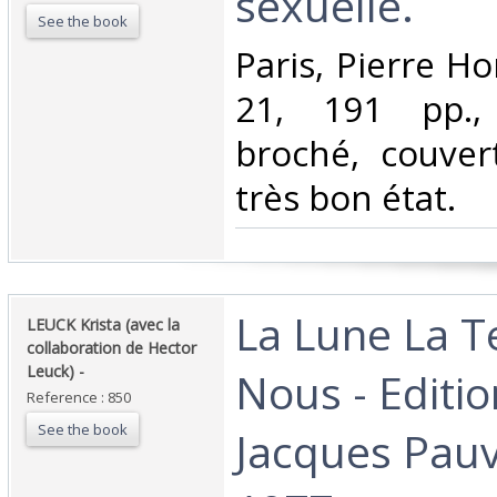
sexuelle.‎
See the book
‎Paris, Pierre H
21, 191 pp.,
broché, couver
très bon état.‎
‎La Lune La T
‎LEUCK Krista (avec la
collaboration de Hector
Leuck) - ‎
Nous - Editio
Reference : 850
See the book
Jacques Pauv