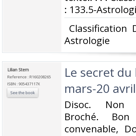
: 133.5-Astrologi
‎ Classification
Astrologie‎
‎Le secret du 
‎Lilian Stern‎
Reference : R160208265
mars-20 avril)
ISBN : 905437117X
See the book
‎Disoc. Non 
Broché. Bon 
convenable, Dos