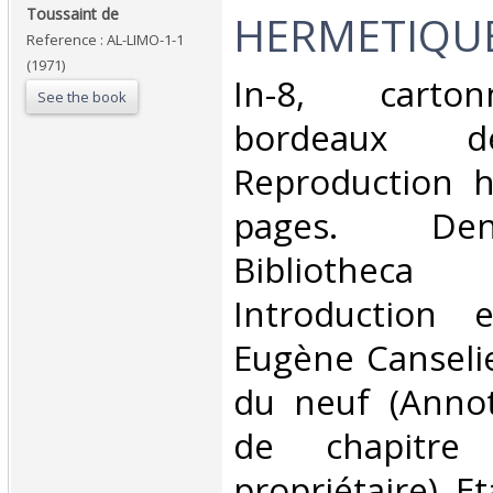
Toussaint de‎
HERMETIQUE
Reference : AL-LIMO-1-1
(1971)
‎In-8, carto
See the book
bordeaux de
Reproduction h
pages. Den
Bibliotheca
Introduction 
Eugène Canselie
du neuf (Annot
de chapitre 
propriétaire). Et