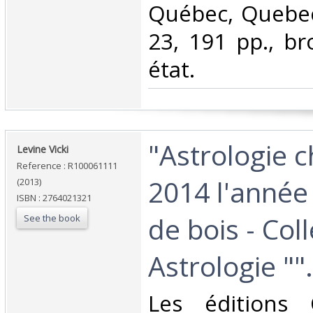
‎Québec, Quebec
23, 191 pp., br
état.‎
‎"Astrologie 
‎Levine Vicki‎
Reference : R100061111
2014 l'année
(2013)
ISBN : 2764021321
de bois - Coll
See the book
Astrologie "".
‎Les éditions 