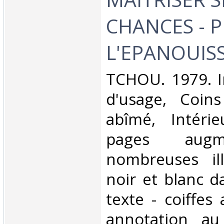
CHANCES - 
L'EPANOUIS
‎TCHOU. 1979. In
d'usage, Coins
abîmé, Intérie
pages aug
nombreuses ill
noir et blanc d
texte - coiffes
annotation au