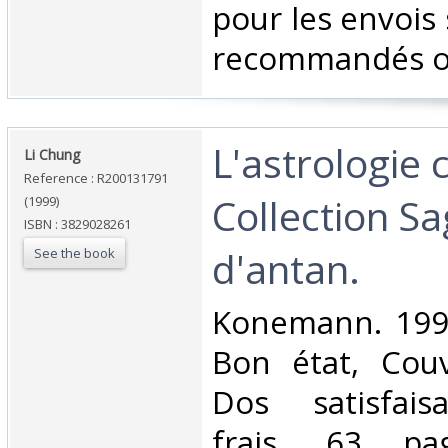
pour les envois 
recommandés ou 
‎L'astrologie 
‎Li Chung‎
Reference : R200131791
Collection S
(1999)
ISBN : 3829028261
d'antan.‎
See the book
‎Konemann. 1999
Bon état, Couv
Dos satisfaisa
frais. 63 pag