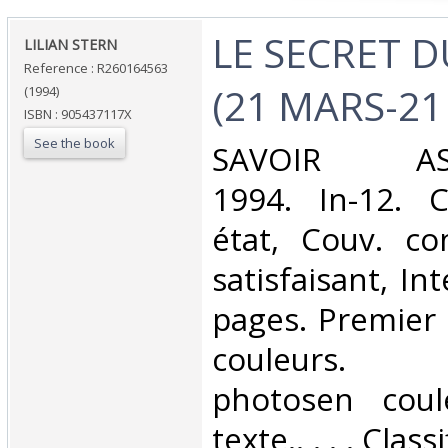
‎LE SECRET D
‎LILIAN STERN‎
Reference : R260164563
(21 MARS-21 
(1994)
ISBN : 905437117X
See the book
‎SAVOIR AST
1994. In-12. 
état, Couv. co
satisfaisant, Int
pages. Premier p
couleurs. 
photosen coul
texte.. . . . Cla