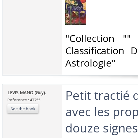
‎"Collection ""
Classification 
Astrologie"‎
‎Petit tractié
‎LEVIS MANO (Guy). ‎
Reference : 47755
avec les prop
See the book
douze signes.