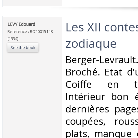
‎Les XII cont
‎LEVY Edouard‎
Reference : RO20015148
zodiaque‎
(1934)
See the book
‎Berger-Levraul
Broché. Etat d'
Coiffe en t
Intérieur bon é
dernières page
coupées, rous
plats, manque en