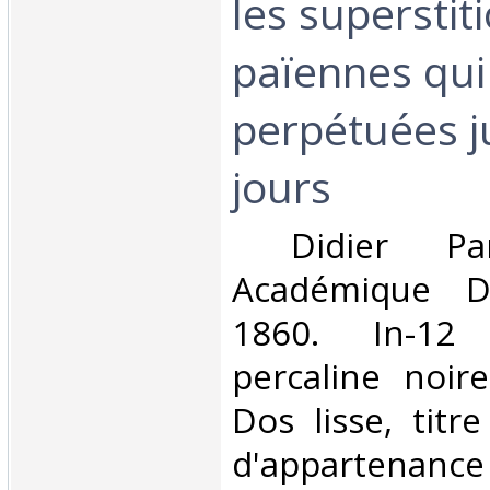
les superstit
païennes qui
perpétuées j
jours‎
‎ Didier Pari
Académique Di
1860. In-12 
percaline noir
Dos lisse, tit
d'appartenanc