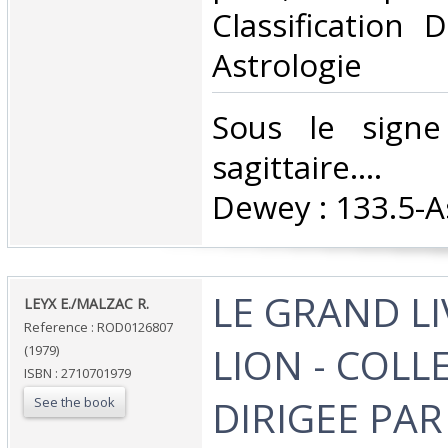
Classification 
Astrologie‎
‎Sous le sign
sagittaire.... 
Dewey : 133.5-As
‎LE GRAND L
‎LEYX E./MALZAC R.‎
Reference : ROD0126807
LION - COLL
(1979)
ISBN : 2710701979
DIRIGEE PA
See the book