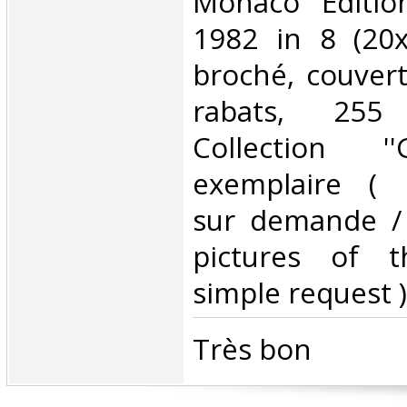
‎Monaco Editi
1982 in 8 (20
broché, couvert
rabats, 255
Collection ''
exemplaire ( 
sur demande /
pictures of 
simple request ) 
‎Très bon ‎