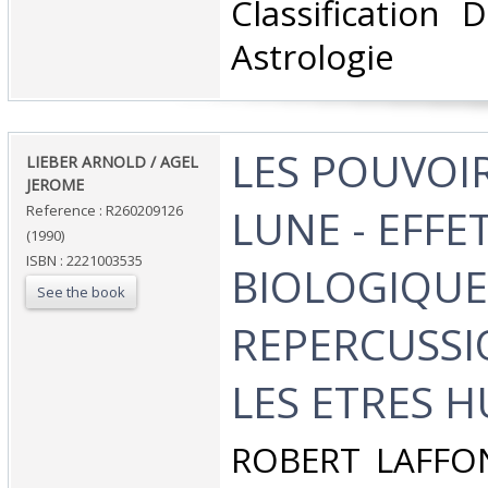
Classification 
Astrologie‎
‎LES POUVOI
‎LIEBER ARNOLD / AGEL
JEROME‎
LUNE - EFFE
Reference : R260209126
(1990)
ISBN : 2221003535
BIOLOGIQUE
See the book
REPERCUSSI
LES ETRES H
‎ROBERT LAFFON