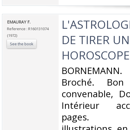
‎L'ASTROLOG
‎EMAURAY F.‎
Reference : R160131074
DE TIRER UN
(1972)
See the book
HOROSCOPE‎
‎BORNEMANN. 
Broché. Bon 
convenable, Dos
Intérieur ac
pages. N
illustrations e