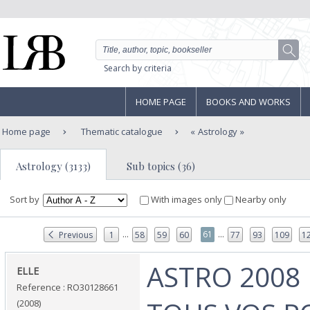
Search by criteria
HOME PAGE
BOOKS AND WORKS
Home page
Thematic catalogue
Astrology
Astrology (3133)
Sub topics (36)
Sort by
With images only
Nearby only
...
...
61
Previous
1
58
59
60
77
93
109
1
‎ASTRO 2008
‎ELLE‎
Reference : RO30128661
(2008)