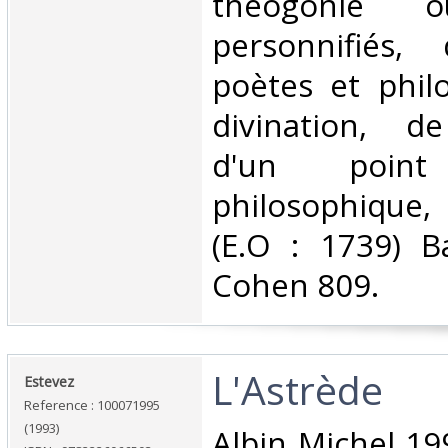
théogonie o
personnifiés,
poètes et phil
divination, d
d'un poi
philosophique, 
(E.O : 1739) Ba
Cohen 809.‎
‎L'Astrède‎
‎Estevez‎
Reference : 100071995
(1993)
‎Albin Michel 1