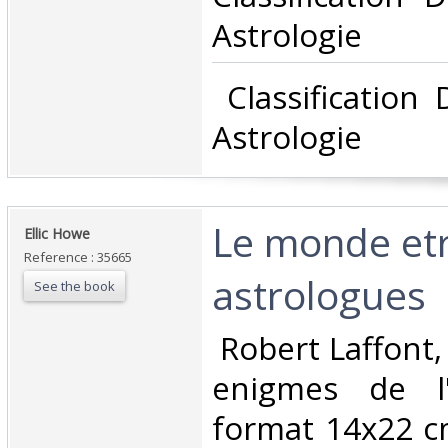
Astrologie‎
‎ Classification
Astrologie‎
‎Le monde et
‎Ellic Howe ‎
Reference : 35665
astrologues ‎
See the book
‎ Robert Laffont,
enigmes de l'u
format 14x22 c