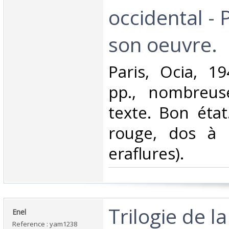
occidental - 
son oeuvre.‎
‎Paris, Ocia, 1
pp., nombreuse
texte. Bon éta
rouge, dos à n
eraflures).‎
‎Trilogie de l
‎Enel‎
Reference : yam1238