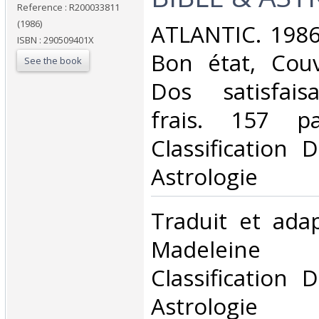
Reference : R200033811
(1986)
‎ATLANTIC. 1986
ISBN : 290509401X
Bon état, Couv
See the book
Dos satisfaisa
frais. 157 p
Classification 
Astrologie‎
‎Traduit et ada
Madeleine 
Classification 
Astrologie‎