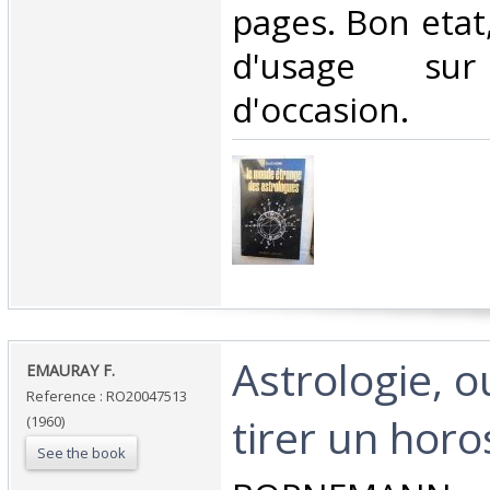
pages. Bon etat,
d'usage su
d'occasion.‎
‎Astrologie, o
‎EMAURAY F.‎
Reference : RO20047513
tirer un horo
(1960)
See the book