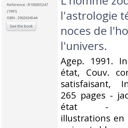
‎L'homme zo
Reference : R100055247
l'astrologie 
(1991)
ISBN : 2902634544
noces de l'h
See the book
l'univers.‎
‎Agep. 1991. In
état, Couv. co
satisfaisant, I
265 pages - ja
état - n
illustrations en