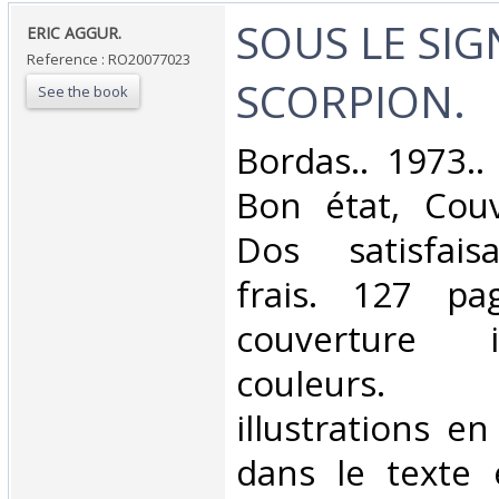
‎SOUS LE SI
‎ERIC AGGUR.‎
Reference : RO20077023
SCORPION.‎
See the book
‎Bordas.. 1973..
Bon état, Couv
Dos satisfaisa
frais. 127 pa
couverture i
couleurs. 
illustrations en
dans le texte 