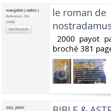
‎le roman de
‎evangelisti ( valério )‎
Reference : 354
nostradamus
(2000)
See the book
‎ 2000 payot p
broché 381 page
‎BIBLE & AST
‎EXEL JERRY‎