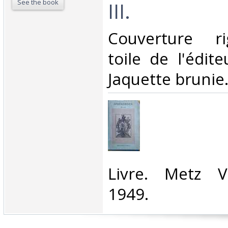
See the book
III.‎
‎Couverture ri
toile de l'édit
Jaquette brunie.
‎Livre. Metz V
1949.‎