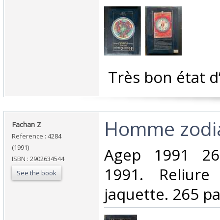
‎ Très bon état d
‎Homme zodi
‎Fachan Z‎
Reference : 4284
(1991)
‎Agep 1991 26
ISBN : 2902634544
1991. Reliure
See the book
jaquette. 265 pa