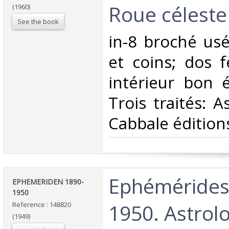
Roue céleste 
(1960)
See the book
‎in-8 broché us
et coins; dos 
intérieur bon é
Trois traités: A
Cabbale éditions
‎Ephémérides
‎EPHEMERIDEN 1890-
1950 ‎
1950. Astrol
Reference : 148820
(1949)