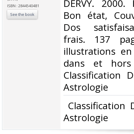
‎DERVY. 2000. 
ISBN : 2844540481
Bon état, Couv
See the book
Dos satisfaisa
frais. 137 pa
illustrations e
dans et hors 
Classification 
Astrologie‎
‎ Classification
Astrologie‎