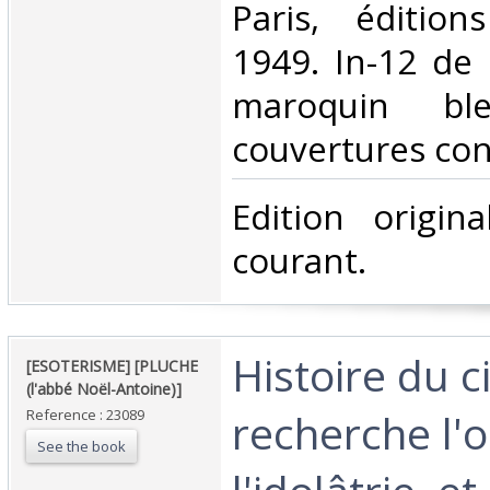
‎Paris, édition
1949. In-12 de
maroquin bl
couvertures con
‎Edition origin
courant. ‎
‎Histoire du c
‎[ESOTERISME] [PLUCHE
(l'abbé Noël-Antoine)]‎
recherche l'o
Reference : 23089
See the book