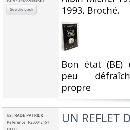
ISBN : 9782226066503
1993. Broché.‎
See the book
‎Bon état (BE)
peu défraîch
propre‎
‎UN REFLET D
‎ESTRADE PATRICK‎
Reference : R200042464
(2000)