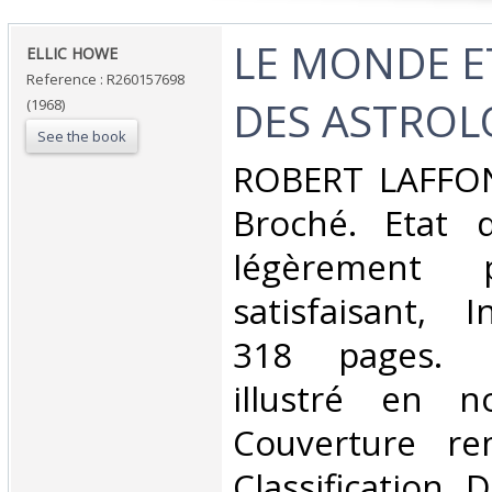
‎LE MONDE 
‎ELLIC HOWE‎
Reference : R260157698
DES ASTROL
(1968)
See the book
‎ROBERT LAFFON
Broché. Etat d
légèrement 
satisfaisant, I
318 pages. P
illustré en n
Couverture rem
Classification 