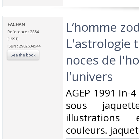
‎L’homme zod
‎FACHAN‎
Reference : 2864
L'astrologie
(1991)
ISBN : 2902634544
noces de l'h
See the book
l'univers‎
‎AGEP 1991 In-4 
sous jaquet
illustration
couleurs. jaquet