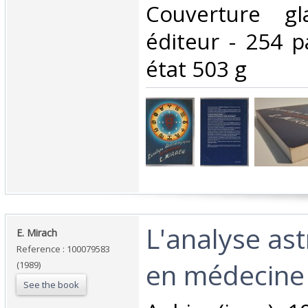
Couverture gla
éditeur - 254 
état 503 g‎
‎L'analyse as
‎E. Mirach‎
Reference : 100079583
en médecine‎
(1989)
See the book