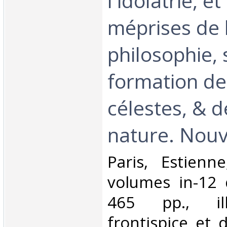
l'idolâtrie, et
méprises de 
philosophie, 
formation de
célestes, & d
nature. Nouve
‎Paris, Estien
volumes in-12 
465 pp., ill
frontispice et 