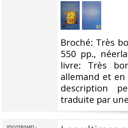
‎Broché: Très b
550 pp., néerla
livre: Très b
allemand et en 
description p
traduite par une 
‎[ESOTERISME] -