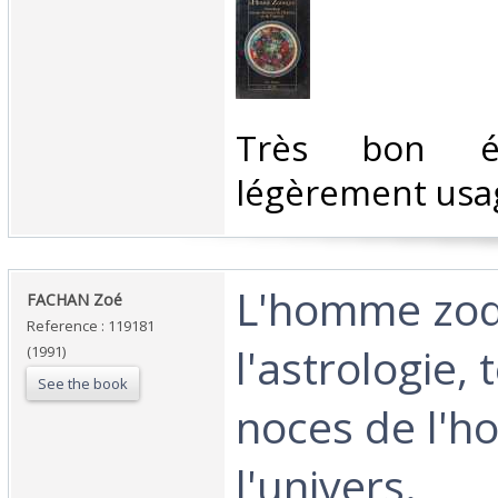
‎Très bon ét
légèrement usa
‎L'homme zod
‎FACHAN Zoé‎
Reference : 119181
l'astrologie,
(1991)
See the book
noces de l'h
l'univers.‎