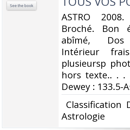
TOUS VOS PO
See the book
‎ASTRO 2008. 
Broché. Bon é
abîmé, Dos s
Intérieur fra
plusieursp pho
hors texte.. . . 
Dewey : 133.5-As
‎ Classification
Astrologie‎