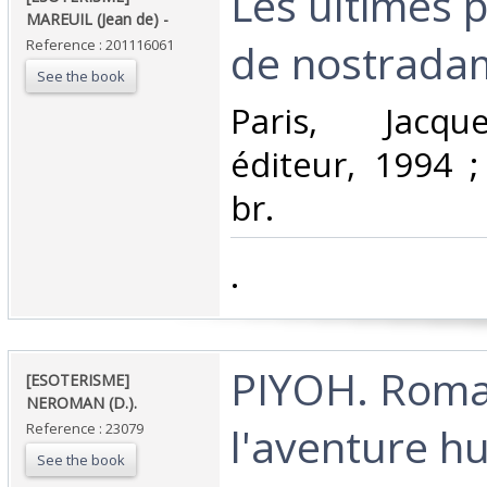
‎Les ultimes 
MAREUIL (Jean de) - ‎
de nostradam
Reference : 201116061
See the book
‎Paris, Jacq
éditeur, 1994 ;
br.‎
‎.‎
‎PIYOH. Rom
‎[ESOTERISME]
NEROMAN (D.).‎
l'aventure h
Reference : 23079
See the book