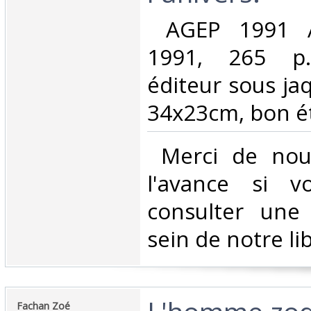
‎ AGEP 1991 A
1991, 265 p.
éditeur sous ja
34x23cm, bon ét
‎ Merci de nou
l'avance si v
consulter une
sein de notre libr
‎Fachan Zoé‎