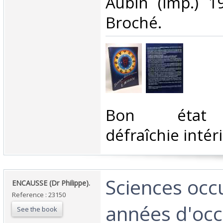
‎Aubin (imp.) 1
Broché.‎
‎Bon état 
défraîchie intér
‎Sciences occ
‎ENCAUSSE (Dr Philippe).‎
Reference : 23150
années d'occ
See the book