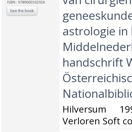
ISBN : 9789065502926
geneeskunde
See the book
astrologie in
Middelneder
handschrift 
Österreichis
Nationalbibli
‎Hilversum 19
Verloren Soft co