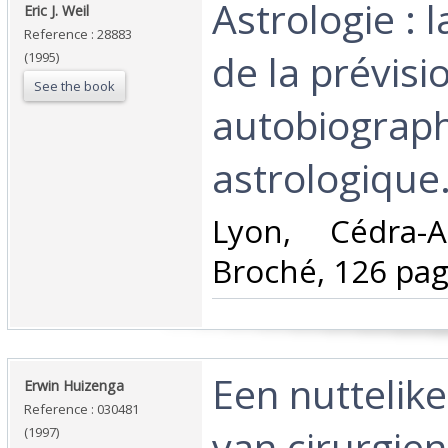
‎Astrologie : 
‎Eric J. Weil‎
Reference : 28883
de la prévisi
(1995)
See the book
autobiograph
astrologique.
‎Lyon, Cédra-A
Broché, 126 page
‎Een nuttelike
‎Erwin Huizenga‎
Reference : 030481
van cirurgien
(1997)