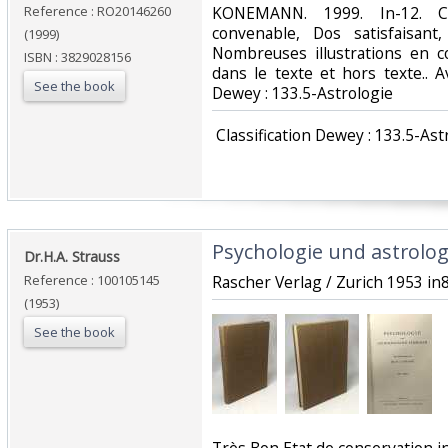
Reference : RO20146260
‎KONEMANN. 1999. In-12. C
convenable, Dos satisfaisant,
(1999)
Nombreuses illustrations en c
ISBN : 3829028156
dans le texte et hors texte.. Ave
See the book
Dewey : 133.5-Astrologie‎
‎ Classification Dewey : 133.5-Ast
‎Psychologie und astrolog
‎Dr.H.A. Strauss‎
Reference : 100105145
‎Rascher Verlag / Zurich 1953 in8
(1953)
See the book