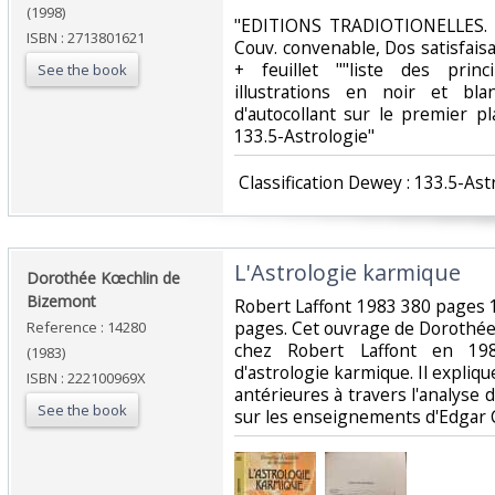
(1998)
‎"EDITIONS TRADIOTIONELLES. 1
ISBN : 2713801621
Couv. convenable, Dos satisfaisa
+ feuillet ""liste des prin
See the book
illustrations en noir et bl
d'autocollant sur le premier plat
133.5-Astrologie"‎
‎ Classification Dewey : 133.5-Ast
‎L'Astrologie karmique‎
‎Dorothée Kœchlin de
Bizemont‎
‎Robert Laffont 1983 380 pages
pages. Cet ouvrage de Dorothée
Reference : 14280
chez Robert Laffont en 19
(1983)
d'astrologie karmique. Il expli
ISBN : 222100969X
antérieures à travers l'analyse
See the book
sur les enseignements d'Edgar C