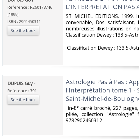
L'INTERPRETATION PAS A
Reference : R260178746
(1999)
‎ST MICHEL EDITIONS. 1999. In
ISBN : 2902450311
convenable, Dos satisfaisant, 
nombreuses illustrations en noir
See the book
Classification Dewey : 133.5-Astr
‎ Classification Dewey : 133.5-Ast
‎Astrologie Pas à Pas : A
‎DUPUIS Guy - ‎
l'Interprétation tome 1 - 
Reference : 391
Saint-Michel-de-Boulogn
See the book
‎ in-8° carré broché, 227 pages
pliée, collection "Astrologie
9782902450312‎