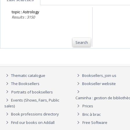
topic : Astrology
Results : 3150
Search
Thematic catalogue
Booksellers, join us
The Booksellers
Bookseller website
Portraits of booksellers
Caminha : gestion de biblioth
Events (Shows, Fairs, Public
sales)
Prices
Book professions directory
Bric à brac
Find our books on Addall
Free Software