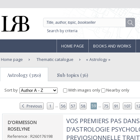
Search by criteria
HOME PAGE
BOOKS AND WORKS
Home page
Thematic catalogue
Astrology
Astrology (3150)
Sub topics (36)
Sort by
With images only
Nearby only
...
...
59
Previous
1
56
57
58
75
91
107
1
‎VOS PREMIERS PAS DAN
‎D'ORMESSON
D'ASTROLOGIE PSYCHOL
ROSELYNE‎
Reference : R260176198
PREVIOSIONNELLE TRAIT