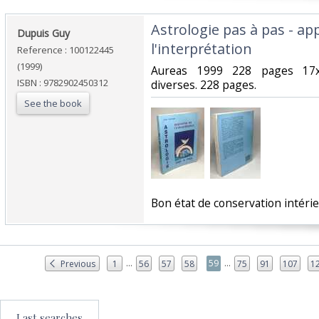
‎Astrologie pas à pas - a
‎Dupuis Guy‎
l'interprétation‎
Reference : 100122445
(1999)
‎Aureas 1999 228 pages 17x
ISBN : 9782902450312
diverses. 228 pages.‎
See the book
‎Bon état de conservation intér
...
...
59
Previous
1
56
57
58
75
91
107
1
Last searches