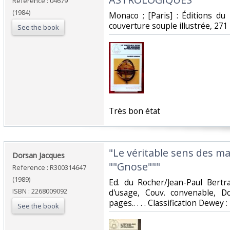
Reference : 04679
(1984)
‎Monaco ; [Paris] : Éditions du
couverture souple illustrée, 271 
See the book
‎Très bon état‎
‎"Le véritable sens des m
‎Dorsan Jacques‎
""Gnose"""‎
Reference : R300314647
(1989)
‎Ed. du Rocher/Jean-Paul Bertr
ISBN : 2268009092
d'usage, Couv. convenable, Do
pages.. . . . Classification Dewey 
See the book