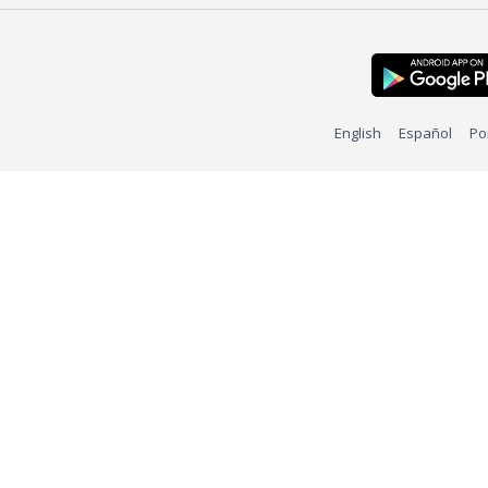
English
Español
Po