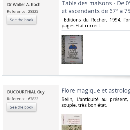
‎Table des maisons - De 0
‎Dr Walter A. Koch‎
et ascendants de 67° a 75°
Reference : 28325
‎ Editions du Rocher, 1994. F
See the book
pages.Etat correct.‎
‎Flore magique et astrologi
‎DUCOURTHIAL Guy‎
Reference : 67822
‎Belin, L'antiquité au présen
souple, très bon état.‎
See the book