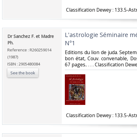
‎ Classification Dewey : 133.5-Ast
‎L'astrologie Séminaire m
‎Dr Sanchez F. et Madre
N°1‎
Ph.‎
Reference : R260259014
‎Editions du lion de juda. Septe
(1987)
bon état, Couv. convenable, Dos 
ISBN : 2905480084
67 pages.. . . . Classification Dew
See the book
‎ Classification Dewey : 133.5-Ast