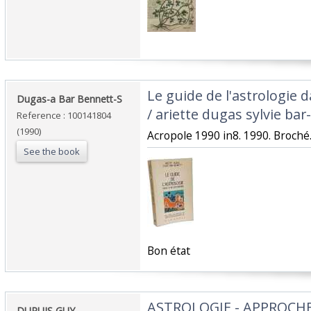
‎Le guide de l'astrologie 
‎Dugas-a Bar Bennett-S‎
/ ariette dugas sylvie bar
Reference : 100141804
(1990)
‎Acropole 1990 in8. 1990. Broché.
See the book
‎Bon état‎
‎ASTROLOGIE - APPROCH
‎DUPUIS GUY‎