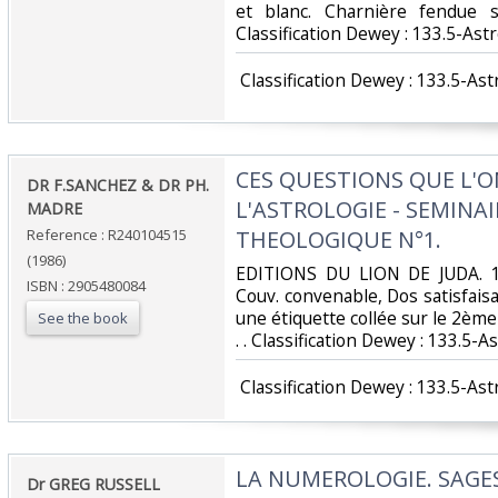
et blanc. Charnière fendue su
Classification Dewey : 133.5-Astr
‎ Classification Dewey : 133.5-Ast
‎CES QUESTIONS QUE L'O
‎DR F.SANCHEZ & DR PH.
L'ASTROLOGIE - SEMINAI
MADRE‎
Reference : R240104515
THEOLOGIQUE N°1.‎
(1986)
‎EDITIONS DU LION DE JUDA. 19
ISBN : 2905480084
Couv. convenable, Dos satisfaisan
une étiquette collée sur le 2ème pl
See the book
. . Classification Dewey : 133.5-As
‎ Classification Dewey : 133.5-Ast
‎LA NUMEROLOGIE. SAGE
‎Dr GREG RUSSELL‎