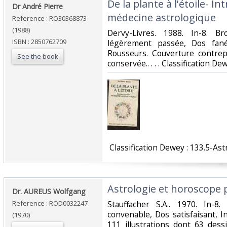
‎De la plante à l'étoile- In
‎Dr André Pierre‎
médecine astrologique‎
Reference : RO30368873
(1988)
‎Dervy-Livres. 1988. In-8. B
ISBN : 2850762709
légèrement passée, Dos fané
Rousseurs. Couverture contrepl
See the book
conservée.. . . . Classification De
‎ Classification Dewey : 133.5-Ast
‎Astrologie et horoscope 
‎Dr. AUREUS Wolfgang‎
Reference : ROD0032247
‎Stauffacher S.A.. 1970. In-8
convenable, Dos satisfaisant, I
(1970)
111 illustrations dont 63 dess