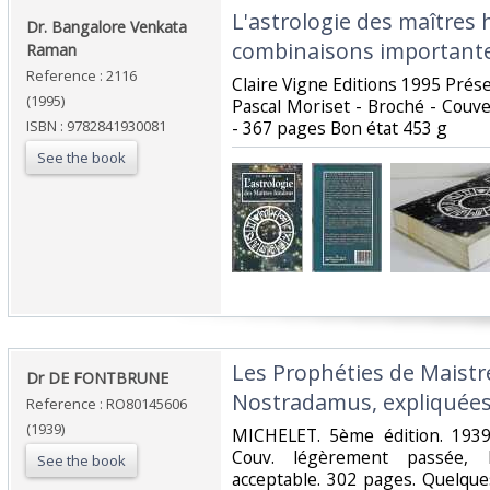
‎L'astrologie des maîtres 
‎Dr. Bangalore Venkata
combinaisons importante
Raman‎
Reference : 2116
‎Claire Vigne Editions 1995 Prése
(1995)
Pascal Moriset - Broché - Couve
ISBN : 9782841930081
- 367 pages Bon état 453 g‎
See the book
‎Les Prophéties de Maistr
‎Dr DE FONTBRUNE‎
Nostradamus, expliquées
Reference : RO80145606
(1939)
‎MICHELET. 5ème édition. 1939.
Couv. légèrement passée, Do
See the book
acceptable. 302 pages. Quelque