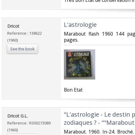
‎Très Bon Etat de conservation 
‎L'astrologie‎
‎Dricot‎
Reference : 138622
‎Marabout flash 1960 144 pag
pages.‎
(1960)
See the book
‎Bon Etat‎
‎"L'astrologie - Le destin 
‎Dricot G.L.‎
zodiaques ? - ""Marabout 
Reference : R300273089
(1960)
‎Marabout. 1960. In-24. Broché