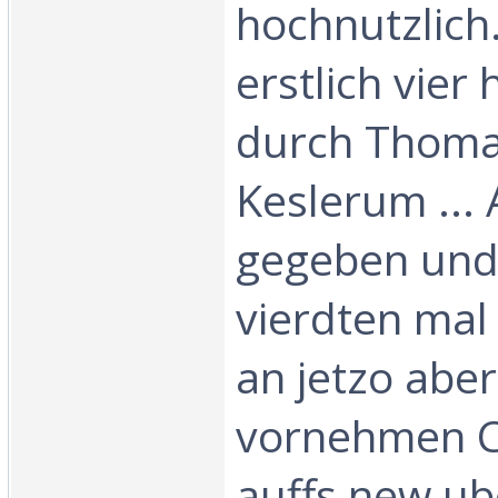
hochnutzlich
erstlich vier
durch Thom
Keslerum ... 
gegeben un
vierdten mal 
an jetzo abe
vornehmen 
auffs new u