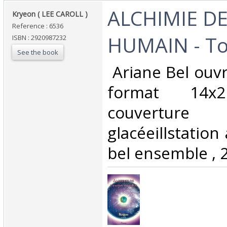
‎ALCHIMIE DE
‎Kryeon ( LEE CAROLL )‎
Reference : 6536
HUMAIN - Tom
ISBN : 2920987232
See the book
‎ Ariane Bel ou
format 14
couvertur
glacéeillstation 
bel ensemble , 2