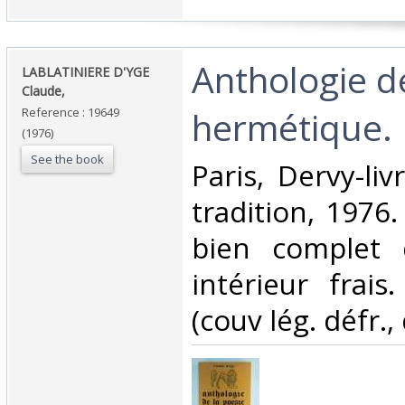
‎Anthologie d
‎LABLATINIERE D'YGE
Claude,‎
hermétique.‎
Reference : 19649
(1976)
See the book
‎Paris, Dervy-liv
tradition, 1976.
bien complet 
intérieur frais.
(couv lég. défr., 