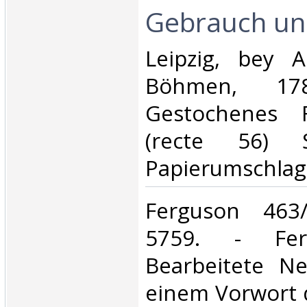
Gebrauch und
‎Leipzig, bey 
Böhmen, 1783
Gestochenes F
(recte 56) S
Papierumschlag.
‎Ferguson 463/
5759. - Fer
Bearbeitete N
einem Vorwort