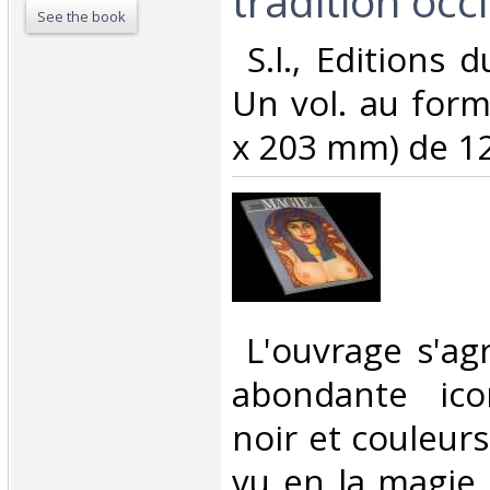
tradition occi
See the book
‎ S.l., Editions 
Un vol. au form
x 203 mm) de 128
‎ L'ouvrage s'a
abondante ico
noir et couleurs
vu en la magie 