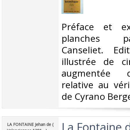
‎Préface et ex
planches 
Canseliet. Edi
illustrée de c
augmentée d
relative au vér
de Cyrano Berger
‎La Fontaine 
‎LA FONTAINE Jehan de (