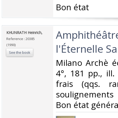
‎Bon état‎
‎Amphithéâtr
‎KHUNRATH Heinrich,‎
Reference : 20385
l'Éternelle Sa
(1990)
See the book
‎Milano Archè éd
4°, 181 pp., ill
frais (qqs. ra
soulignements 
Bon état général