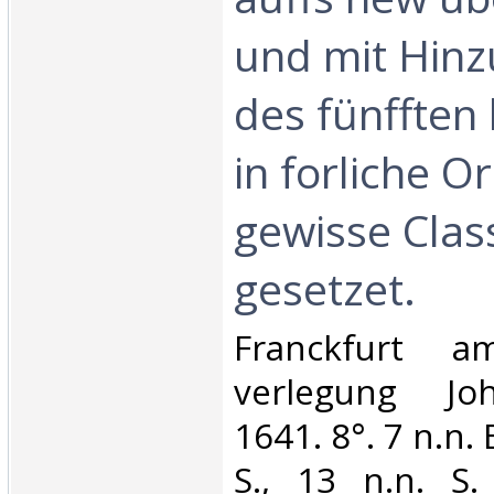
und mit Hin
des fünfften
in forliche 
gewisse Clas
gesetzet.‎
‎Franckfurt 
verlegung Jo
1641. 8°. 7 n.n. B
S., 13 n.n. S.