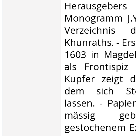
Herausgebe
Monogramm J.Y
Verzeichnis d
Khunraths. - Er
1603 in Magdeb
als Frontispiz
Kupfer zeigt 
dem sich Sto
lassen. - Papi
mässig geb
gestochenem Exl