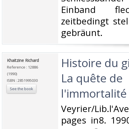
Einband flec
zeitbedingt ste
gebräunt.‎
‎Histoire du 
‎Khaitzine Richard‎
Reference : 12886
La quête de
(1990)
ISBN : 2851995030
l'immortalité‎
See the book
‎Veyrier/Lib.l'
pages in8. 199