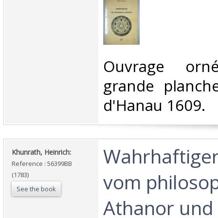
‎Ouvrage or
grande planche
d'Hanau 1609. ‎
‎Wahrhaftiger
‎Khunrath, Heinrich:‎
Reference : 56399BB
vom philoso
(1783)
See the book
Athanor und