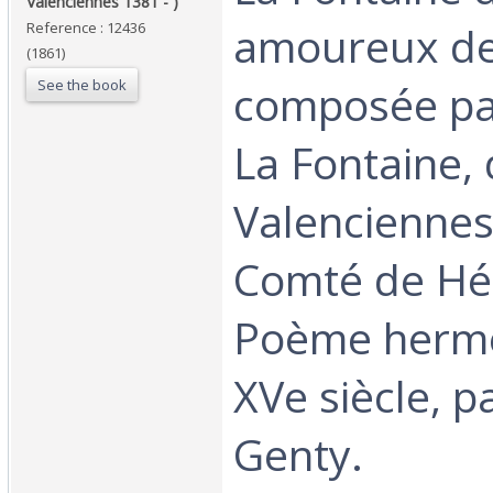
Valenciennes 1381 - )‎
amoureux de
Reference : 12436
(1861)
See the book
composée pa
La Fontaine,
Valenciennes
Comté de Hén
Poème hermé
XVe siècle, p
Genty.‎