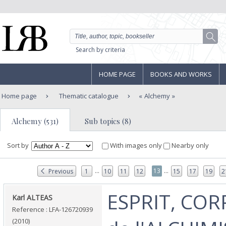
Search by criteria
HOME PAGE
BOOKS AND WORKS
Home page
Thematic catalogue
Alchemy
Alchemy (531)
Sub topics (8)
Sort by
With images only
Nearby only
...
...
13
Previous
1
10
11
12
15
17
19
2
‎ESPRIT, COR
‎Karl ALTEAS‎
Reference : LFA-126720939
(2010)