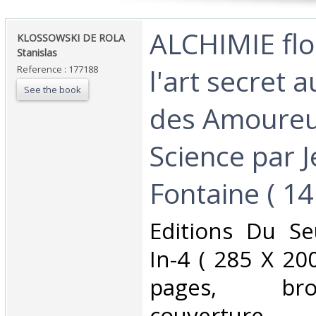
‎ALCHIMIE flo
‎KLOSSOWSKI DE ROLA
Stanislas‎
l'art secret
Reference : 177188
See the book
des Amoureu
Science par J
Fontaine ( 141
‎Editions Du Se
In-4 ( 285 X 2
pages, br
couverture 