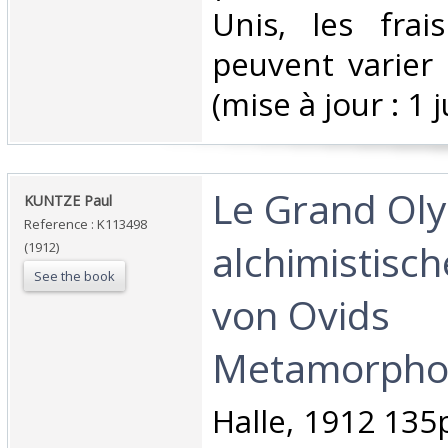
Unis, les frai
peuvent varier 
(mise à jour : 1 j
‎Le Grand Ol
‎KUNTZE Paul‎
Reference : K113498
alchimistisc
(1912)
See the book
von Ovids
Metamorpho
‎Halle, 1912 135