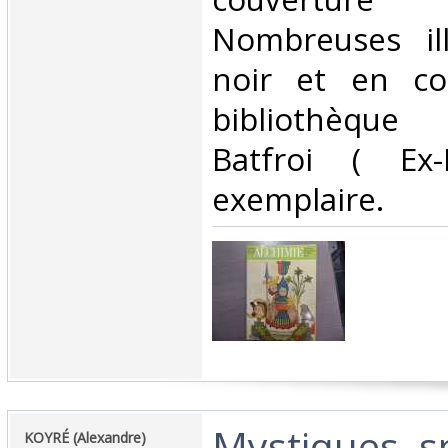
Nombreuses ill
noir et en co
bibliothèque
Batfroi ( Ex-
exemplaire.‎
‎Mystiques, sp
‎KOYRÉ (Alexandre)‎