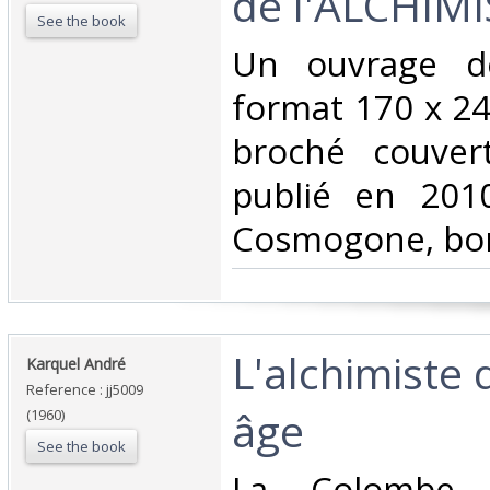
de l'ALCHIMI
See the book
‎Un ouvrage d
format 170 x 24
broché couvert
publié en 2010
Cosmogone, bon
‎L'alchimiste
‎Karquel André‎
Reference : jj5009
âge‎
(1960)
See the book
‎La Colombe I