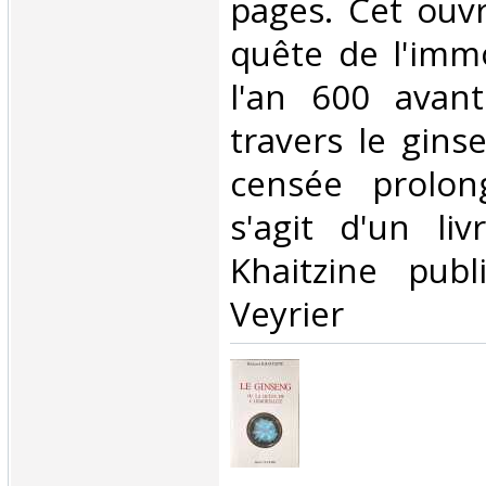
pages. Cet ouvr
quête de l'immo
l'an 600 avan
travers le gins
censée prolong
s'agit d'un li
Khaitzine pub
Veyrier‎