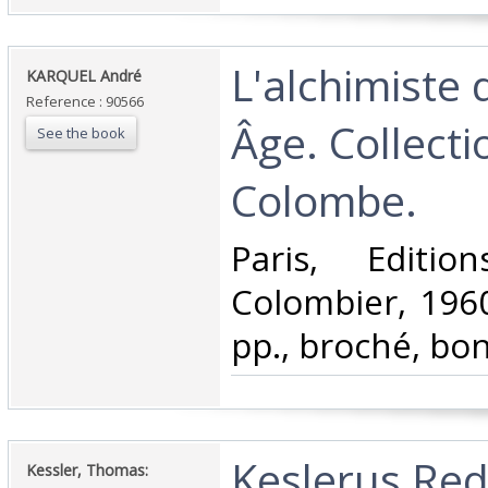
‎L'alchimiste
‎KARQUEL André‎
Reference : 90566
Âge. Collecti
See the book
Colombe.‎
‎Paris, Editi
Colombier, 1960
pp., broché, bon 
‎Keslerus Red
‎Kessler, Thomas:‎