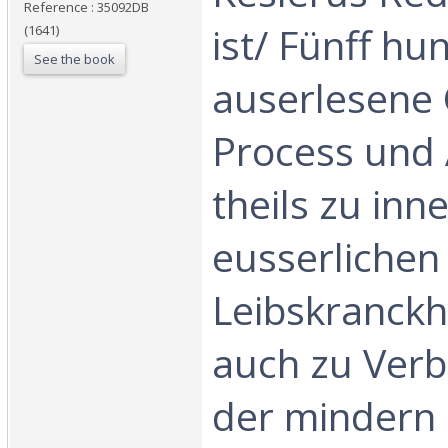
Reference : 35092DB
ist/ Fünff hu
(1641)
See the book
auserlesene
Process und 
theils zu inn
eusserlichen
Leibskranckhe
auch zu Ver
der mindern 