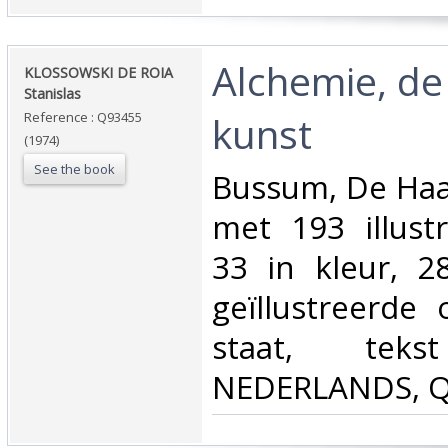
‎Alchemie, d
‎KLOSSOWSKI DE ROIA
Stanislas‎
kunst‎
Reference : Q93455
(1974)
See the book
‎Bussum, De Ha
met 193 illust
33 in kleur, 28
geïllustreerde
staat, te
NEDERLANDS, Q