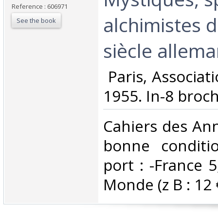
Reference : 606971
alchimistes 
See the book
siècle allema
‎ Paris, Associa
1955. In-8 broch
‎Cahiers des Ann
bonne conditio
port : -France 5
Monde (z B : 12 €)