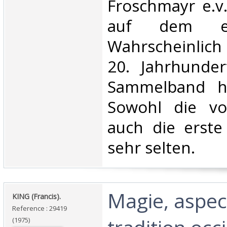
Froschmayr e.v
auf dem ers
Wahrscheinlich
20. Jahrhunde
Sammelband he
Sowohl die vo
auch die erste
sehr selten.‎
‎Magie, aspec
‎KING (Francis).‎
Reference : 29419
(1975)