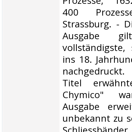
Prozesse, 163
400 Prozess
Strassburg. - D
Ausgabe gi
vollständigste,
ins 18. Jahrhu
nachgedruckt
Titel erwähn
Chymico" wa
Ausgabe erweit
unbekannt zu se
Schliessbänder