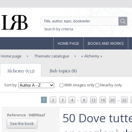
Search by criteria
HOME PAGE
BOOKS AND WORKS
Home page
Thematic catalogue
Alchemy
Alchemy (532)
Sub topics (8)
Sort by
With images only
Nearby only
...
...
1
2
3
4
8
12
16
20
22
‎50 Dove tutt
Reference : 94899aaf
See the book