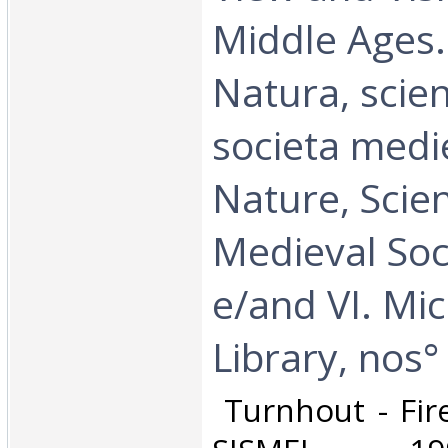
Middle Ages. 
Natura, scie
societa medie
Nature, Scie
Medieval Soci
e/and VI. Mic
Library, nos° 
‎ Turnhout - Fir