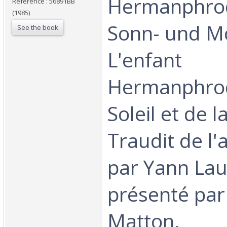
‎Hermanphrod
Reference : 56891BB
(1985)
Sonn- und M
See the book
L'enfant
Hermanphrod
Soleil et de l
Traudit de l
par Yann Lau
présenté par
Matton.‎