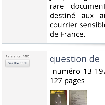
rare document 
destiné aux a
courrier sensib
de France. ‎
‎question de‎
Reference : 1486
See the book
‎ numéro 13 19
127 pages‎