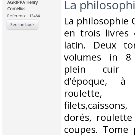
‎La philosophi
‎AGRIPPA Henry
Cornélius. ‎
Reference : 13464
‎La philosophie 
See the book
en trois livres
latin. Deux t
volumes in 8
plein cuir 
d’époque, à n
roulette,
filets,caisso
dorés, roulette
coupes. Tome p