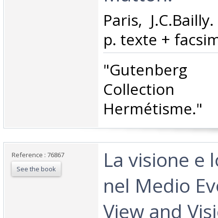
‎Paris, J.C.Baill
p. texte + facsim
‎"Gutenberg
Collection
Hermétisme."‎
‎La visione e
Reference : 76867
See the book
nel Medio Evo.
View and Visi