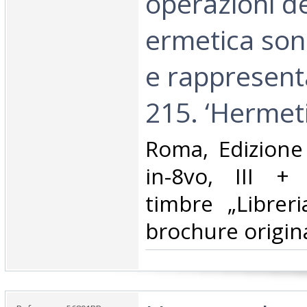
operazioni de
ermetica son
e rappresent
215. ‘Hermetic
‎Roma, Edizione
in-8vo, III +
timbre „Libreri
brochure origina