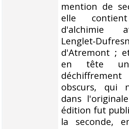
mention de sec
elle contien
d'alchimie a
Lenglet-Dufre
d'Atremont ; et
en tête u
déchiffreme
obscurs, qui 
dans l'original
édition fut publ
la seconde, e