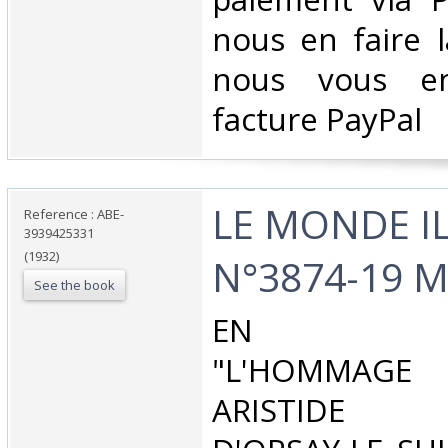
nous en faire 
nous vous en
facture PayPal‎
‎LE MONDE I
Reference : ABE-
3939425331
(1932)
N°3874-19 M
See the book
‎EN COU
"L'HOMMAGE 
ARISTIDE BR