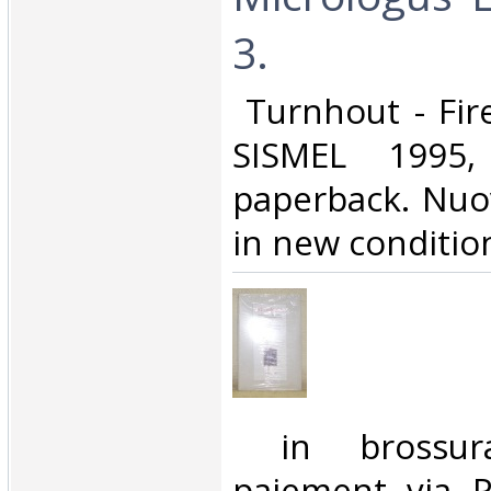
3.‎
‎ Turnhout - Fir
SISMEL 1995,
paperback. Nuo
in new condition.
‎ in brossu
paiement via Pa