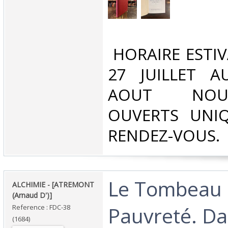
‎ HORAIRE ESTI
27 JUILLET A
AOUT NOU
OUVERTS UNI
RENDEZ-VOUS.‎
‎Le Tombeau 
‎ALCHIMIE - [ATREMONT
(Arnaud D')]‎
Pauvreté. Dan
Reference : FDC-38
(1684)