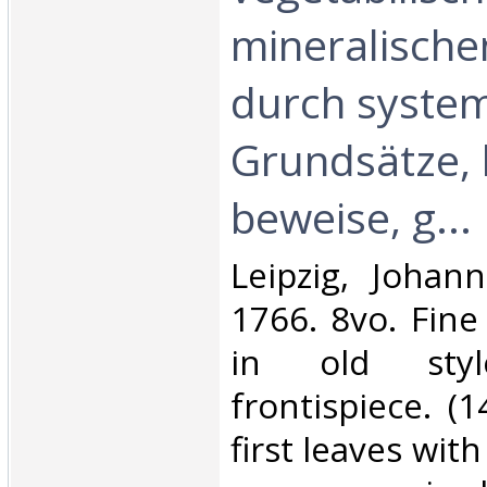
mineralische
durch system
Grundsätze, 
beweise, g...‎
‎Leipzig, Johan
1766. 8vo. Fine
in old styl
frontispiece. (
first leaves wit