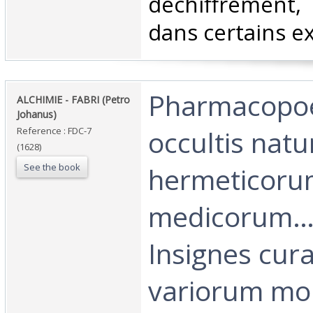
déchiffrement,
dans certains ex
‎Pharmacopo
‎ALCHIMIE - FABRI (Petro
Johanus)‎
occultis natu
Reference : FDC-7
(1628)
See the book
hermeticor
medicorum… 
Insignes cura
variorum mo