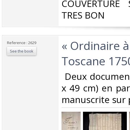
‎COUVERTURE 
TRES BON‎
‎« Ordinaire à
Reference : 2629
See the book
Toscane 1750
‎ Deux document
x 49 cm) en par
manuscrite sur pa