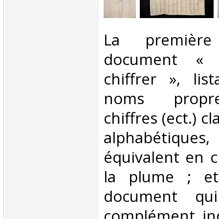
‎La premièr
document « l
chiffrer », lis
noms propres
chiffres (ect.) c
alphabétique
équivalent en ch
la plume ; et
document qu
complément ind