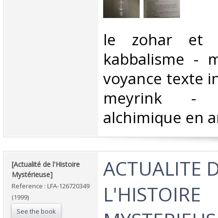
‎le zohar et l
kabbalisme - m
voyance texte i
meyrink -
alchimique en a
‎ACTUALITE 
‎[Actualité de l'Histoire
Mystérieuse]‎
L'HISTOIRE
Reference : LFA-126720349
(1999)
See the book