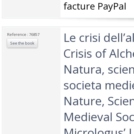
facture PayPal‎
‎Le crisi dell
Reference : 76857
See the book
Crisis of Alc
Natura, scie
societa medie
Nature, Scie
Medieval Socie
Micrologus’ L