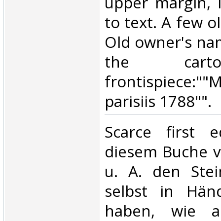
upper margin, 
to text. A few o
Old owner's nam
the cart
frontispiece:"
parisiis 1788"".‎
‎Scarce first e
diesem Buche ve
u. A. den Ste
selbst in Hän
haben, wie a