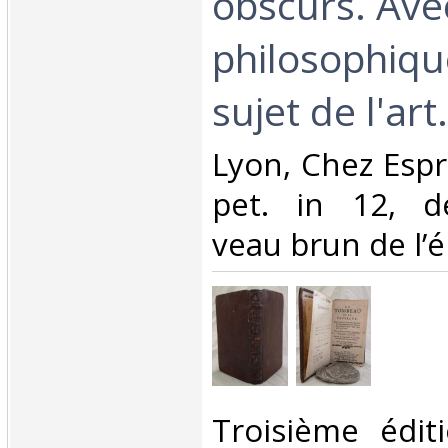
obscurs. Ave
philosophiqu
sujet de l'art.‎
‎Lyon, Chez Espri
pet. in 12, de
veau brun de l’é
‎Troisième édit