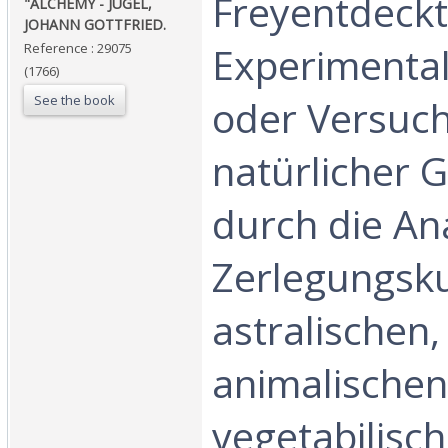
‎Freyentdeck
‎"ALCHEMY - JUGEL,
JOHANN GOTTFRIED.‎
Experimenta
Reference : 29075
(1766)
See the book
oder Versuc
natürlicher 
durch die A
Zerlegungsku
astralischen,
animalischen
vegetabilisc