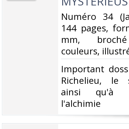
MYSTERIEUSE
‎Numéro 34 (Ja
144 pages, for
mm, broché 
couleurs, illustr
‎Important doss
Richelieu, le
ainsi qu'à l
l'alchimie‎