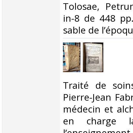
‎Tolosae, Petr
in-8 de 448 pp.
sable de l’époque
‎Traité de soin
Pierre-Jean Fab
médecin et alchi
en charge l
l’enseign