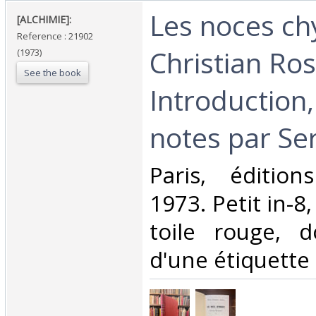
‎Les noces c
‎[ALCHIMIE]:‎
Reference : 21902
Christian Ro
(1973)
See the book
Introduction,
notes par Ser
‎Paris, éditio
1973. Petit in-8,
toile rouge, d
d'une étiquette d