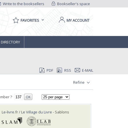
Write to the booksellers
Bookseller's space
FAVORITES
MY ACCOUNT
 DIRECTORY
PDF
RSS
E-MAIL
Refine
umber ?
OK
Le-livre.fr / Le Village du Livre
- Sablons