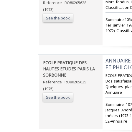
Mors fendus, In
Reference : RO80205628
Classification 
(1973)
See the book
‎Sommaire:105è
1er janvier 19
1972). Classifi
‎ANNUAIRE
‎ECOLE PRATIQUE DES
ET PHILOL
HAUTES ETUDES PARIS LA
SORBONNE‎
‎ECOLE PRATIQU
Dos satisfaisan
Reference : RO80205625
Quelques planc
(1975)
Annuaire‎
See the book
‎Sommaire: 10
Jacques André
thèses (1973-19
52-Annuaire‎