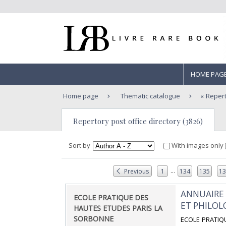
HOME PAG
Home page
Thematic catalogue
Repert
Repertory post office directory (3826)
Sort by
With images only
...
Previous
1
134
135
1
‎ANNUAIRE
‎ECOLE PRATIQUE DES
ET PHILOL
HAUTES ETUDES PARIS LA
SORBONNE‎
‎ECOLE PRATIQU