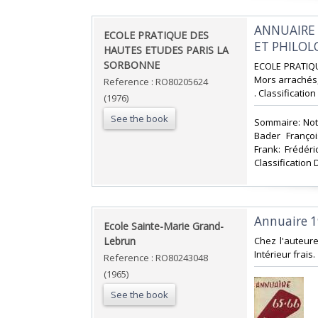
‎ANNUAIRE
‎ECOLE PRATIQUE DES
ET PHILOL
HAUTES ETUDES PARIS LA
SORBONNE‎
‎ECOLE PRATIQU
Mors arrachés, 
Reference : RO80205624
. Classificatio
(1976)
See the book
‎Sommaire: Not
Bader Françoi
Frank: Frédér
Classification 
‎Annuaire 
‎Ecole Sainte-Marie Grand-
Lebrun‎
‎Chez l'auteur
Intérieur frais.
Reference : RO80243048
(1965)
See the book