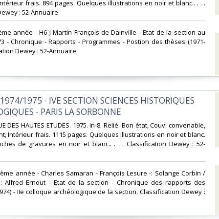
térieur frais. 894 pages. Quelques illustrations en noir et blanc.. . . .
Dewey : 52-Annuaire‎
me année - H6 J Martin François de Dainville - Etat de la section au
73 - Chronique - Rapports - Programmes - Postion des thèses (1971-
cation Dewey : 52-Annuaire‎
 1974/1975 - IVE SECTION SCIENCES HISTORIQUES
OGIQUES - PARIS LA SORBONNE‎
E DES HAUTES ETUDES. 1975. In-8. Relié. Bon état, Couv. convenable,
t, Intérieur frais. 1115 pages. Quelques illustrations en noir et blanc.
hes de gravures en noir et blanc.. . . . Classification Dewey : 52-
7ème année - Charles Samaran - François Lesure -: Solange Corbin /
: Alfred Ernout - Etat de la section - Chronique des rapports des
74) - IIe colloque archéologique de la section. Classification Dewey :