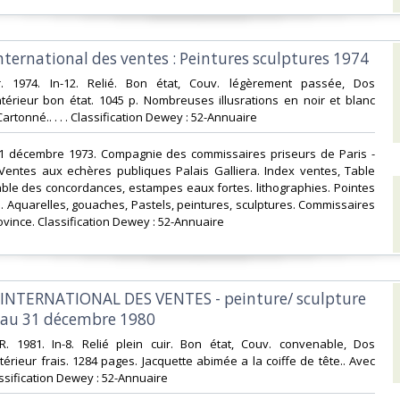
nternational des ventes : Peintures sculptures 1974‎
r. 1974. In-12. Relié. Bon état, Couv. légèrement passée, Dos
Intérieur bon état. 1045 p. Nombreuses illusrations en noir et blanc
Cartonné.. . . . Classification Dewey : 52-Annuaire‎
- 31 décembre 1973. Compagnie des commissaires priseurs de Paris -
 Ventes aux echères publiques Palais Galliera. Index ventes, Table
able des concordances, estampes eaux fortes. lithographies. Pointes
. Aquarelles, gouaches, Pastels, peintures, sculptures. Commissaires
vince. Classification Dewey : 52-Annuaire‎
INTERNATIONAL DES VENTES - peinture/ sculpture
r au 31 décembre 1980‎
R. 1981. In-8. Relié plein cuir. Bon état, Couv. convenable, Dos
ntérieur frais. 1284 pages. Jacquette abimée a la coiffe de tête.. Avec
lassification Dewey : 52-Annuaire‎