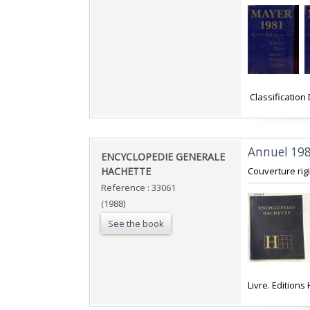
‎ Classificatio
‎Annuel 19
‎ENCYCLOPEDIE GENERALE
HACHETTE ‎
‎Couverture rigi
Reference : 33061
(1988)
See the book
‎Livre. Editions