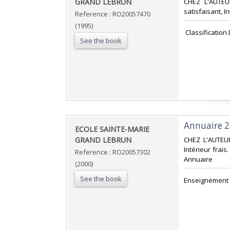
GRAND LEBRUN‎
‎CHEZ L'AUTEU
satisfaisant, In
Reference : RO20057470
(1995)
‎ Classificatio
See the book
‎Annuaire 2
‎ECOLE SAINTE-MARIE
GRAND LEBRUN‎
‎CHEZ L'AUTEUR
Intérieur frais
Reference : RO20057302
Annuaire‎
(2000)
See the book
‎Enseignement 