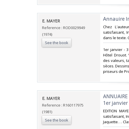
‎Annauire I
‎E. MAYER‎
‎Chez L'auteu
Reference : ROD0029949
satisfaisant, 
(1974)
dans le texte. 
See the book
‎1er janvier 
Hôtel Drouot.
des valeurs, t
sèces. Dessins
priseurs de Pro
‎ANNUAIRE 
‎E. MAYER‎
1er janvie
Reference : R160117975
‎EDITION MAYE
(1981)
satisfaisant, I
See the book
Jaquette. . . C