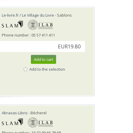
Le-livre.fr / Le Village du Livre
- Sablons
Phone number : 05 57 411 411
EUR19.80
Add to cart
Add to the selection
Abraxas-Libris
- Bécherel
Phone number : 33 02 99 66 78 68