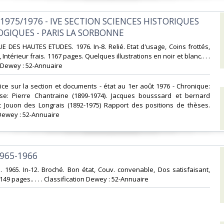
 1975/1976 - IVE SECTION SCIENCES HISTORIQUES
OGIQUES - PARIS LA SORBONNE‎
E DES HAUTES ETUDES. 1976. In-8. Relié. Etat d'usage, Coins frottés,
Intérieur frais. 1167 pages. Quelques illustrations en noir et blanc.. . .
n Dewey : 52-Annuaire‎
ice sur la section et documents - état au 1er août 1976 - Chronique:
se: Pierre Chantraine (1899-1974). Jacques bousssard et bernard
ic Jouon des Longrais (1892-1975) Rapport des positions de thèses.
Dewey : 52-Annuaire‎
1965-1966‎
e. 1965. In-12. Broché. Bon état, Couv. convenable, Dos satisfaisant,
 149 pages.. . . . Classification Dewey : 52-Annuaire‎