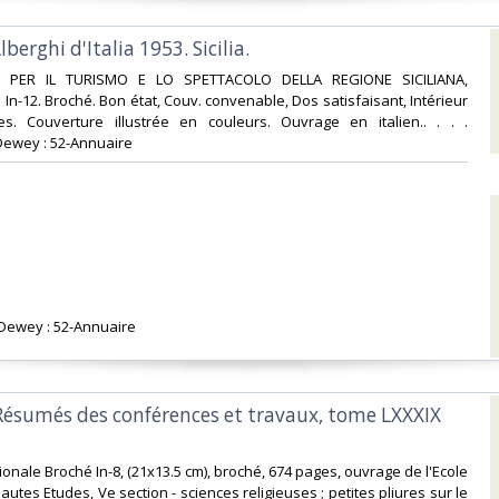
berghi d'Italia 1953. Sicilia.‎
 PER IL TURISMO E LO SPETTACOLO DELLA REGIONE SICILIANA,
 In-12. Broché. Bon état, Couv. convenable, Dos satisfaisant, Intérieur
es. Couverture illustrée en couleurs. Ouvrage en italien.. . . .
Dewey : 52-Annuaire‎
n Dewey : 52-Annuaire‎
 Résumés des conférences et travaux, tome LXXXIX
ionale Broché In-8, (21x13.5 cm), broché, 674 pages, ouvrage de l'Ecole
utes Etudes, Ve section - sciences religieuses ; petites pliures sur le