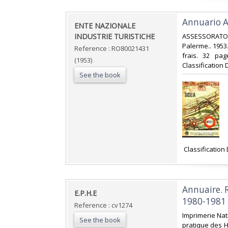
‎Annuario Al
‎ENTE NAZIONALE
INDUSTRIE TURISTICHE‎
‎ASSESSORATO
Palerme.. 1953.
Reference : RO80021431
frais. 32 pag
(1953)
Classification 
See the book
‎ Classificatio
‎Annuaire.
‎E.P.H.E‎
1980-1981‎
Reference : cv1274
‎Imprimerie Nat
See the book
pratique des Ha