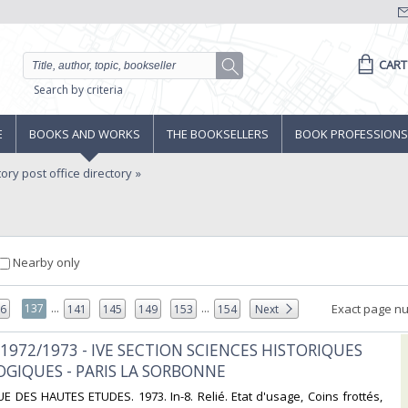
CART
Search by criteria
E
BOOKS AND WORKS
THE BOOKSELLERS
BOOK PROFESSIONS
ory post office directory
Nearby only
...
...
137
Exact page n
36
141
145
149
153
154
Next
 1972/1973 - IVE SECTION SCIENCES HISTORIQUES
OGIQUES - PARIS LA SORBONNE‎
E DES HAUTES ETUDES. 1973. In-8. Relié. Etat d'usage, Coins frottés,