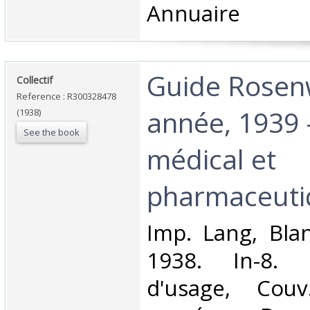
Annuaire‎
‎Guide Rosen
‎Collectif‎
Reference : R300328478
année, 1939 
(1938)
See the book
médical et
pharmaceuti
‎Imp. Lang, Bla
1938. In-8. 
d'usage, Couv