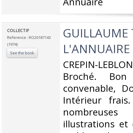
Annuaire‎
‎GUILLAUME 
‎COLLECTIF‎
Reference : RO20187143
L'ANNUAIRE 
(1974)
See the book
‎CREPIN-LEBLON
Broché. Bon 
convenable, Dos
Intérieur frai
nombreuse
illustrations et