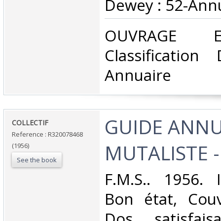
Dewey : 52-Annu
‎OUVRAGE 
Classificatio
Annuaire‎
‎GUIDE ANN
‎COLLECTIF‎
Reference : R320078468
MUTALISTE - 
(1956)
See the book
‎F.M.S.. 1956. 
Bon état, Couv
Dos satisfaisa