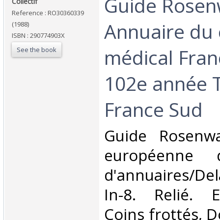
‎Guide Rosen
‎Collectif‎
Reference : RO30360339
Annuaire du 
(1988)
ISBN : 290774903X
médical Fran
See the book
102e année 
France Sud‎
‎Guide Rosenwa
européenne d
d'annuaires/Del
In-8. Relié. E
Coins frottés, D