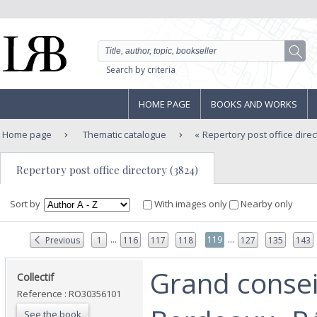
Search by criteria
HOME PAGE
BOOKS AND WORKS
Home page
Thematic catalogue
Repertory post office direc
Repertory post office directory (3824)
Sort by
With images only
Nearby only
...
...
119
Previous
1
116
117
118
127
135
143
‎Grand consei
‎Collectif‎
Reference : RO30356101
See the book