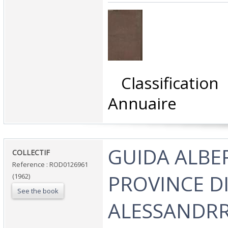
‎ Classificati
Annuaire‎
‎GUIDA ALBE
‎COLLECTIF‎
Reference : ROD0126961
PROVINCE DI
(1962)
See the book
ALESSANDRRI