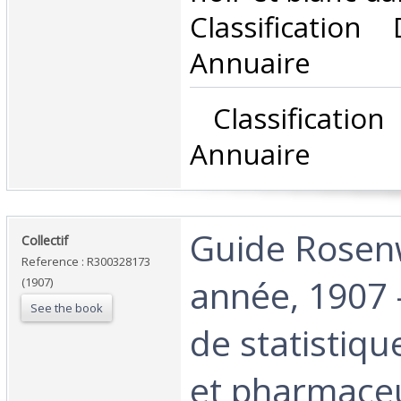
Classificatio
Annuaire‎
‎ Classificati
Annuaire‎
‎Guide Rosen
‎Collectif‎
Reference : R300328173
année, 1907 
(1907)
See the book
de statistiq
et pharmaceu