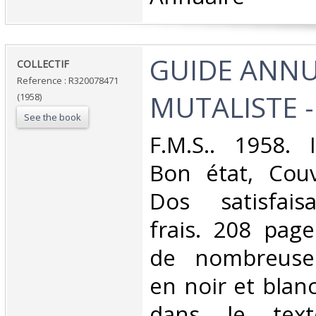
‎GUIDE ANN
‎COLLECTIF‎
Reference : R320078471
MUTALISTE - 
(1958)
See the book
‎F.M.S.. 1958. 
Bon état, Couv
Dos satisfaisa
frais. 208 pag
de nombreuses 
en noir et blan
dans le tex