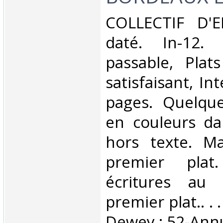
‎COLLECTIF D'
daté. In-12. 
passable, Plat
satisfaisant, Int
pages. Quelques
en couleurs da
hors texte. M
premier plat
écritures au 
premier plat.. . .
Dewey : 52-Annu