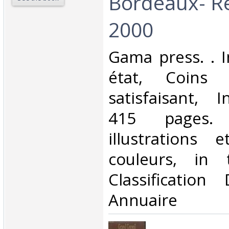
Bordeaux- Ré
2000‎
‎Gama press. . I
état, Coins 
satisfaisant, I
415 pages. 
illustrations
couleurs, in 
Classificatio
Annuaire‎