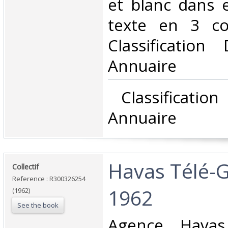
et blanc dans e
texte en 3 col
Classificatio
Annuaire‎
‎ Classificati
Annuaire‎
‎Havas Télé-G
‎Collectif‎
Reference : R300326254
1962‎
(1962)
See the book
‎Agence Havas