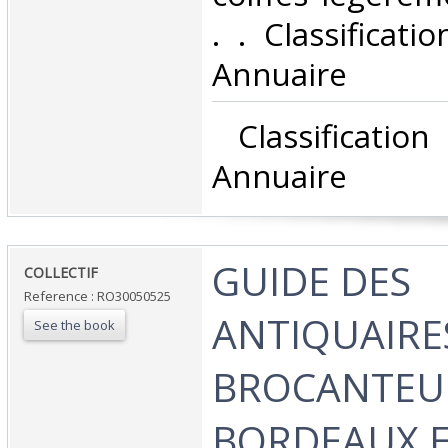
. . Classificat
Annuaire‎
‎ Classificati
Annuaire‎
‎GUIDE DES
‎COLLECTIF‎
Reference : RO30050525
ANTIQUAIRE
See the book
BROCANTEU
BORDEAUX E