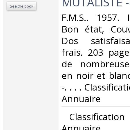
MUTALISTE - 
See the book
‎F.M.S.. 1957. 
Bon état, Couv
Dos satisfaisa
frais. 203 pag
de nombreuses 
en noir et blan
-. . . . Classific
Annuaire‎
‎ Classificati
Annuaire‎