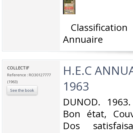
‎ Classificati
Annuaire‎
‎H.E.C ANNU
‎COLLECTIF‎
Reference : RO30127777
1963‎
(1963)
See the book
‎DUNOD. 1963. 
Bon état, Couv
Dos satisfaisa