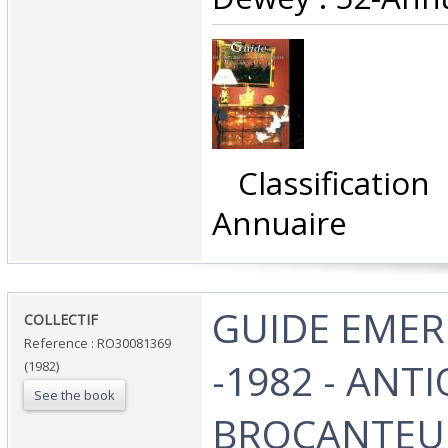
‎ Classificati
Annuaire‎
‎GUIDE EMER 
‎COLLECTIF‎
Reference : RO30081369
-1982 - ANT
(1982)
See the book
BROCANTEU