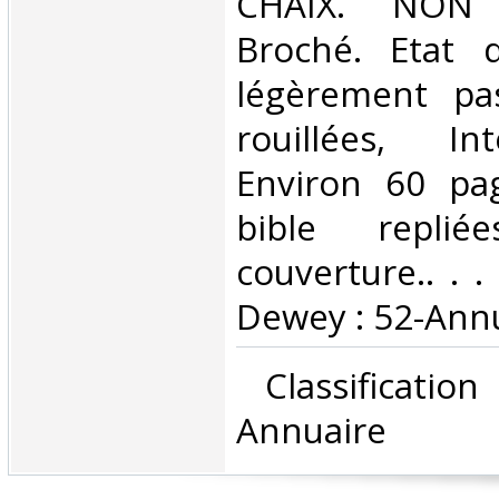
‎CHAIX. NON 
Broché. Etat d
légèrement pas
rouillées, Int
Environ 60 pa
bible repli
couverture.. . . 
Dewey : 52-Annu
‎ Classificati
Annuaire‎