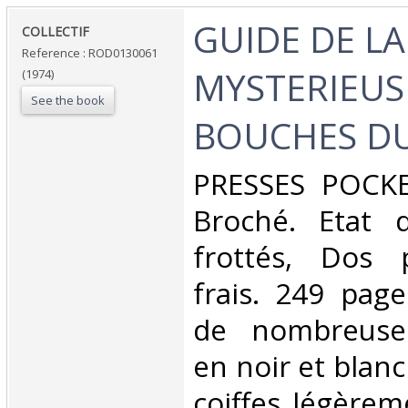
‎GUIDE DE L
‎COLLECTIF‎
Reference : ROD0130061
MYSTERIEUSE
(1974)
See the book
BOUCHES DU
‎PRESSES POCKE
Broché. Etat d
frottés, Dos p
frais. 249 pag
de nombreuses 
en noir et blanc
coiffes légèreme