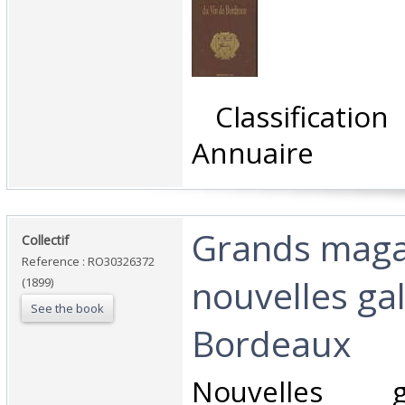
‎ Classificati
Annuaire‎
‎Grands maga
‎Collectif‎
Reference : RO30326372
nouvelles gal
(1899)
See the book
Bordeaux‎
‎Nouvelles 