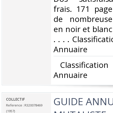
frais. 171 pag
de nombreuses 
en noir et blanc
. . . . Classific
Annuaire‎
‎ Classificati
Annuaire‎
‎GUIDE ANN
‎COLLECTIF‎
Reference : R320078469
(1957)