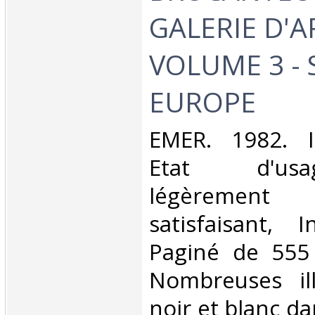
GALERIE D'A
VOLUME 3 - 
EUROPE‎
‎EMER. 1982. I
Etat d'us
légèrement 
satisfaisant, I
Paginé de 555
Nombreuses ill
noir et blanc dans