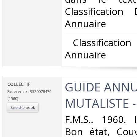
Classificatio
Annuaire‎
‎ Classificati
Annuaire‎
‎GUIDE ANN
‎COLLECTIF‎
Reference : R320078470
MUTALISTE - 
(1960)
See the book
‎F.M.S.. 1960. 
Bon état, Couv