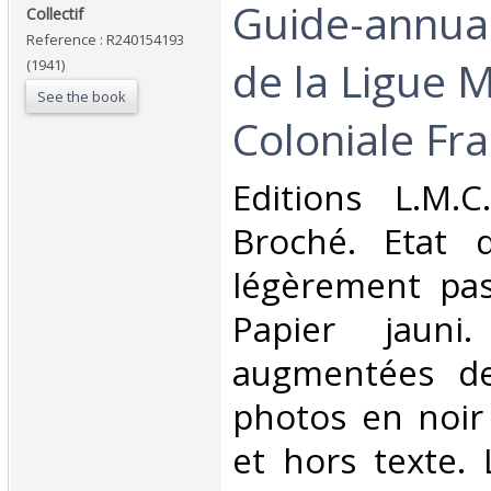
‎Guide-annuai
‎Collectif‎
Reference : R240154193
de la Ligue 
(1941)
See the book
Coloniale Fra
‎Editions L.M.C
Broché. Etat d
légèrement pas
Papier jauni
augmentées d
photos en noir
et hors texte.