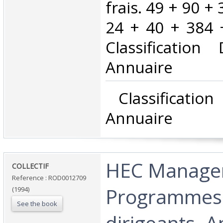
frais. 49 + 90 +
24 + 40 + 384 +
Classificatio
Annuaire‎
‎ Classificati
Annuaire‎
‎HEC Manage
‎COLLECTIF‎
Reference : ROD0012709
Programmes
(1994)
See the book
dirigeants. 