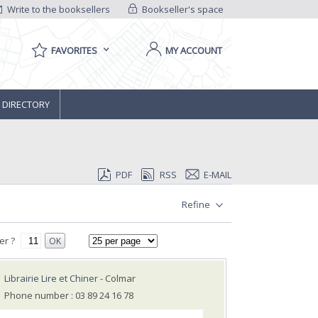
Write to the booksellers
Bookseller's space
FAVORITES
MY ACCOUNT
 DIRECTORY
PDF
RSS
E-MAIL
Refine
er ?
OK
Librairie Lire et Chiner
- Colmar
Phone number : 03 89 24 16 78