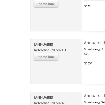
See the book
‎N° V.‎
‎Annuaire d
‎[ANNUAIRE]‎
‎Strasbourg, S
Reference : 200507331
XVI.‎
See the book
‎N° XVI.‎
‎Annuaire d
‎[ANNUAIRE]‎
‎Strasbourg, So
Reference : 200507329