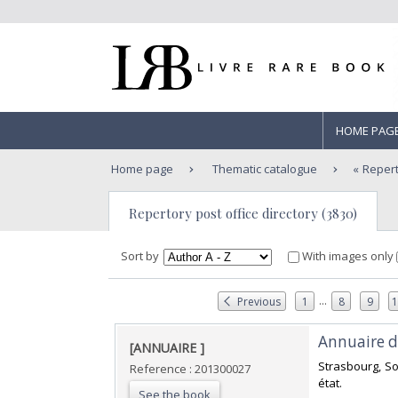
HOME PAG
Home page
Thematic catalogue
Repert
Repertory post office directory (3830)
Sort by
With images only
...
Previous
1
8
9
‎Annuaire d
‎[ANNUAIRE ]‎
‎Strasbourg, S
Reference : 201300027
état.‎
See the book