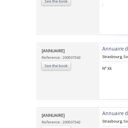
See the book
‎.‎
‎Annuaire d
‎[ANNUAIRE]‎
‎Strasbourg, Soc
Reference : 200507343
See the book
‎N° XII.‎
‎Annuaire d
‎[ANNUAIRE]‎
‎Strasbourg, So
Reference : 200507342