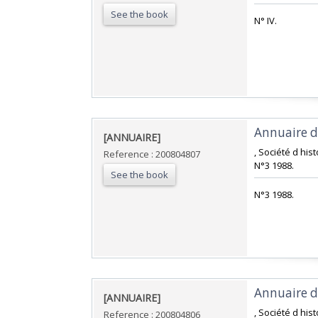
See the book
‎N° IV.‎
‎Annuaire de
‎[ANNUAIRE]‎
‎, Société d his
Reference : 200804807
N°3 1988.‎
See the book
‎N°3 1988.‎
‎Annuaire de
‎[ANNUAIRE]‎
‎, Société d his
Reference : 200804806