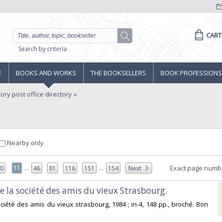
CART
Search by criteria
E
BOOKS AND WORKS
THE BOOKSELLERS
BOOK PROFESSIONS
ory post office directory
Nearby only
...
...
11
Exact page numb
10
46
81
116
151
154
Next
e la société des amis du vieux Strasbourg. ‎
ociété des amis du vieux strasbourg, 1984 ; in-4, 148 pp., broché. Bon