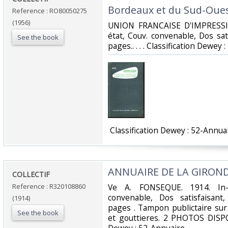
Bordeaux et du Sud-Ouest
Reference : RO80050275
(1956)
‎UNION FRANCAISE D'IMPRESSIO
état, Couv. convenable, Dos sati
See the book
pages.. . . . Classification Dewey 
‎ Classification Dewey : 52-Annuai
‎ANNUAIRE DE LA GIROND
‎COLLECTIF‎
Reference : R320108860
‎Ve A. FONSEQUE. 1914. In-
convenable, Dos satisfaisant
(1914)
pages . Tampon publictaire sur
See the book
et gouttieres. 2 PHOTOS DISPONI