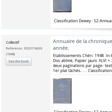
‎ Classification Dewey : 52-Annuai
‎Annuaire de la chroniqu
‎Collectif‎
année.‎
Reference : R320116639
(1948)
‎Etablissements Chéri. 1948. In-8
Dos abîmé, Papier jauni. XLVI +
See the book
deux paginations par page- text
1er plat tâchés.. . . . Classificat