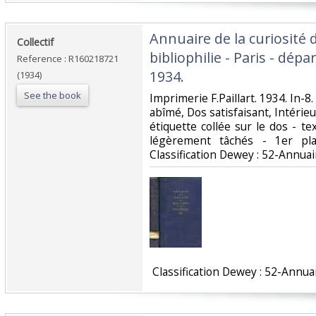
‎Annuaire de la curiosité 
‎Collectif‎
bibliophilie - Paris - dép
Reference : R160218721
1934.‎
(1934)
See the book
‎Imprimerie F.Paillart. 1934. In-8
abîmé, Dos satisfaisant, Intérie
étiquette collée sur le dos - t
légèrement tâchés - 1er plat
Classification Dewey : 52-Annuair
‎ Classification Dewey : 52-Annuai