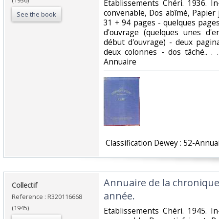
(1936)
‎Etablissements Chéri. 1936. In
convenable, Dos abîmé, Papier 
See the book
31 + 94 pages - quelques pages 
d'ouvrage (quelques unes d'en
début d'ouvrage) - deux pagin
deux colonnes - dos tâché.. . .
Annuaire‎
‎ Classification Dewey : 52-Annuai
‎Annuaire de la chroniqu
‎Collectif‎
année.‎
Reference : R320116668
(1945)
‎Etablissements Chéri. 1945. In