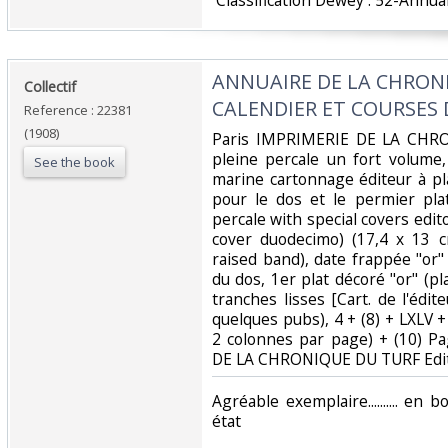
‎ Classification Dewey : 52-Annuai
‎ANNUAIRE DE LA CHRON
‎Collectif‎
CALENDIER ET COURSES D
Reference : 22381
(1908)
‎Paris IMPRIMERIE DE LA CHR
pleine percale un fort volume,
See the book
marine cartonnage éditeur à p
pour le dos et le permier pla
percale with special covers edit
cover duodecimo) (17,4 x 13 c
raised band), date frappée "or"
du dos, 1er plat décoré "or" (pl
tranches lisses [Cart. de l'édite
quelques pubs), 4 + (8) + LXLV +
2 colonnes par page) + (10) P
DE LA CHRONIQUE DU TURF Edite
‎Agréable exemplaire.......... en
état ‎