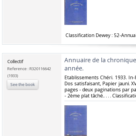
‎ Classification Dewey : 52-Annuai
‎Annuaire de la chroniqu
‎Collectif‎
année.‎
Reference : R320116642
(1933)
‎Etablissements Chéri. 1933. In-8
Dos satisfaisant, Papier jauni. X
See the book
pages - deux paginations par p
- 2ème plat tâché.. . . . Classific