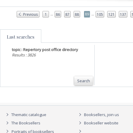
...
...
89
Previous
1
86
87
88
105
121
137
Last searches
topic : Repertory post office directory
Results : 3826
Search
Thematic catalogue
Booksellers, join us
The Booksellers
Bookseller website
Portraits of booksellers