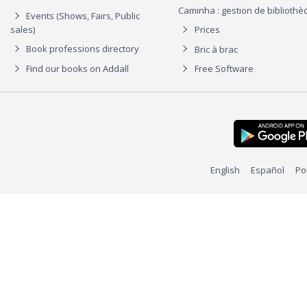
Caminha : gestion de biblioth
Events (Shows, Fairs, Public
sales)
Prices
Book professions directory
Bric à brac
Find our books on Addall
Free Software
English
Español
Po