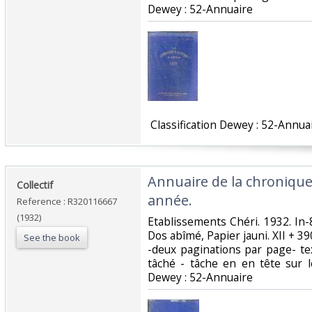
Dewey : 52-Annuaire‎
‎ Classification Dewey : 52-Annuai
‎Annuaire de la chroniqu
‎Collectif‎
année.‎
Reference : R320116667
(1932)
‎Etablissements Chéri. 1932. In-8
Dos abîmé, Papier jauni. XII + 3
See the book
-deux paginations par page- te
tâché - tâche en en tête sur le 1
Dewey : 52-Annuaire‎