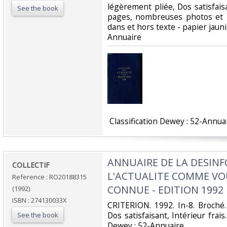
légèrement pliée, Dos satisfai
See the book
pages, nombreuses photos et il
dans et hors texte - papier jauni..
Annuaire‎
‎ Classification Dewey : 52-Annuai
‎ANNUAIRE DE LA DESIN
‎COLLECTIF‎
L'ACTUALITE COMME VOU
Reference : RO20188315
CONNUE - EDITION 1992‎
(1992)
ISBN : 274130033X
‎CRITERION. 1992. In-8. Broché
Dos satisfaisant, Intérieur frais. 
See the book
Dewey : 52-Annuaire‎