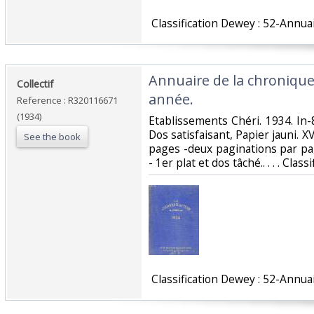
‎ Classification Dewey : 52-Annuai
‎Annuaire de la chroniqu
‎Collectif‎
année.‎
Reference : R320116671
(1934)
‎Etablissements Chéri. 1934. In-8
Dos satisfaisant, Papier jauni. X
See the book
pages -deux paginations par pa
- 1er plat et dos tâché.. . . . Cla
‎ Classification Dewey : 52-Annuai