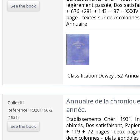
légèrement passée, Dos satisfais
See the book
+ 676 +281 + 143 + 87 + XXXIV
page - textes sur deux colonnes.. 
Annuaire‎
‎ Classification Dewey : 52-Annuai
‎Annuaire de la chroniqu
‎Collectif‎
année.‎
Reference : R320116672
(1931)
‎Etablissements Chéri. 1931. In
abîmés, Dos satisfaisant, Papie
See the book
+ 119 + 72 pages -deux pagin
deux colonnes - plats gondolés - d