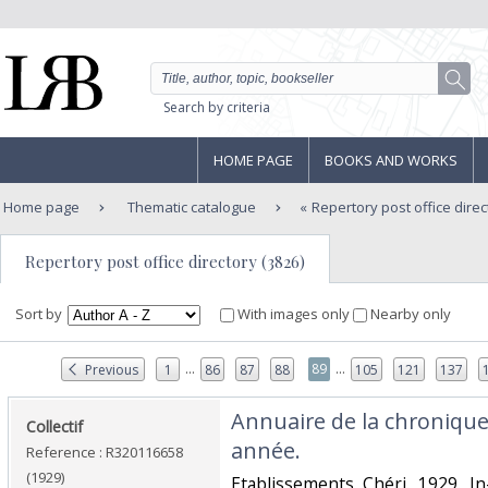
Search by criteria
HOME PAGE
BOOKS AND WORKS
Home page
Thematic catalogue
Repertory post office direc
Repertory post office directory (3826)
Sort by
With images only
Nearby only
...
...
89
Previous
1
86
87
88
105
121
137
‎Annuaire de la chroniqu
‎Collectif‎
année.‎
Reference : R320116658
(1929)
‎Etablissements Chéri. 1929. In