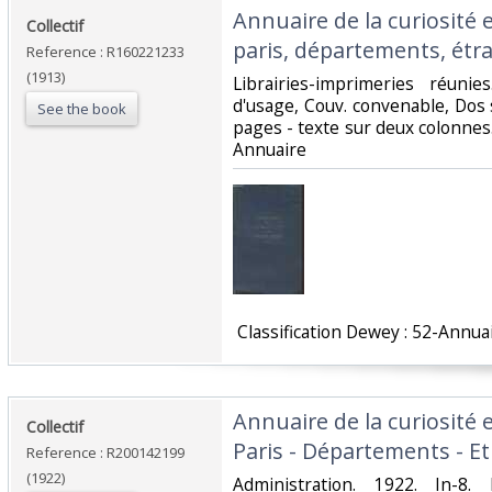
‎Annuaire de la curiosité 
‎Collectif‎
paris, départements, étra
Reference : R160221233
(1913)
‎Librairies-imprimeries réuni
d'usage, Couv. convenable, Dos s
See the book
pages - texte sur deux colonnes.. 
Annuaire‎
‎ Classification Dewey : 52-Annuai
‎Annuaire de la curiosité 
‎Collectif‎
Paris - Départements - Etr
Reference : R200142199
(1922)
‎Administration. 1922. In-8.