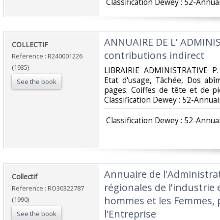
‎ Classification Dewey : 52-Annuai
‎ANNUAIRE DE L' ADMINI
‎COLLECTIF‎
contributions indirect‎
Reference : R240001226
(1935)
‎LIBRAIRIE ADMINISTRATIVE P.
Etat d'usage, Tâchée, Dos abîm
See the book
pages. Coiffes de tête et de pi
Classification Dewey : 52-Annuair
‎ Classification Dewey : 52-Annuai
‎Annuaire de l'Administra
‎Collectif‎
régionales de l'industrie 
Reference : RO30322787
hommes et les Femmes, p
(1990)
l'Entreprise‎
See the book