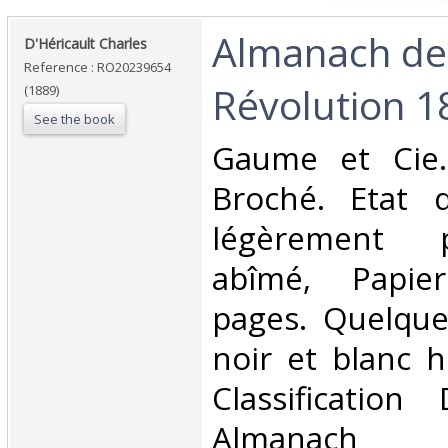
‎Almanach de
‎D'Héricault Charles‎
Reference : RO20239654
Révolution 1
(1889)
See the book
‎Gaume et Cie.
Broché. Etat d
légèrement 
abîmé, Papie
pages. Quelque
noir et blanc ho
Classificatio
Almanach‎