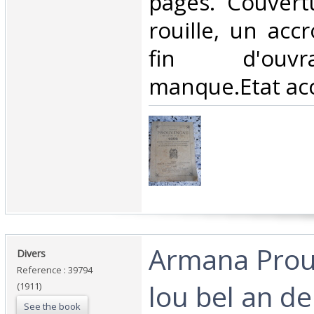
pages. Couvert
rouille, un acc
fin d'ouv
manque.Etat acc
‎Armana Pro
‎Divers‎
Reference : 39794
lou bel an de
(1911)
See the book