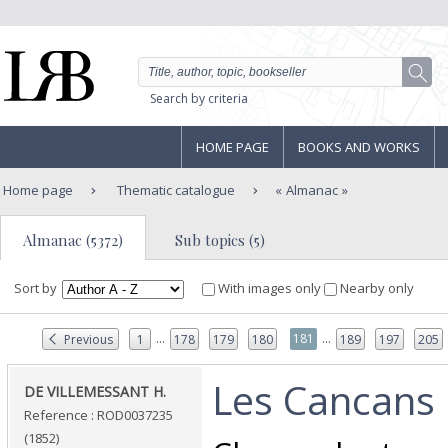
Search by criteria
HOME PAGE
BOOKS AND WORKS
Home page
Thematic catalogue
Almanac
Almanac (5372)
Sub topics (5)
Sort by
With images only
Nearby only
...
...
181
Previous
1
178
179
180
189
197
205
‎Les Cancans‎
‎DE VILLEMESSANT H.‎
Reference : ROD0037235
(1852)