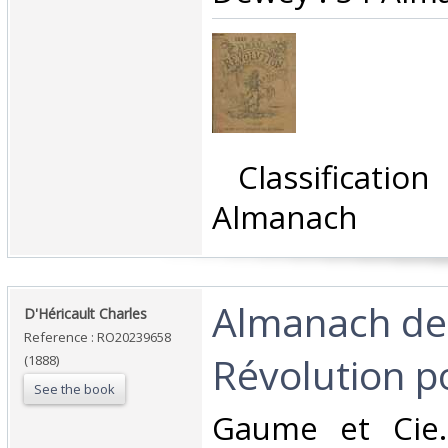
‎ Classificati
Almanach‎
‎Almanach de
‎D'Héricault Charles‎
Reference : RO20239658
Révolution p
(1888)
See the book
‎Gaume et Cie.