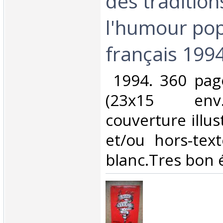
des tradition
l'humour pop
français 1994
‎ 1994. 360 pag
(23x15 env.
couverture illus
et/ou hors-tex
blanc.Tres bon é