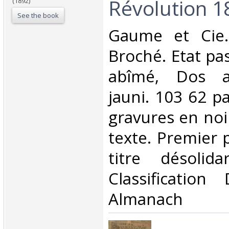
Révolution 1
(1892)
See the book
‎Gaume et Cie.
Broché. Etat pas
abîmé, Dos a
jauni. 103 62 p
gravures en noi
texte. Premier 
titre désolida
Classificatio
Almanach‎