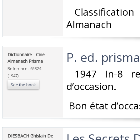
‎ Classificati
Almanach‎
‎P. ed. prisma
‎Dictionnaire - Cine
Almanach Prisma‎
Reference : 65324
‎ 1947 In-8 re
(1947)
d’occasion.‎
See the book
‎ Bon état d’occa
‎Les Secrets 
‎DIESBACH Ghislain De‎