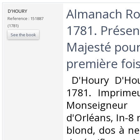
‎Almanach Ro
‎D'HOURY ‎
Reference : 151887
1781. Présen
(1781)
See the book
Majesté pour
première fois
‎ D'Houry D'Ho
1781. Imprimeu
Monseigne
d'Orléans, In-8 
blond, dos à ne