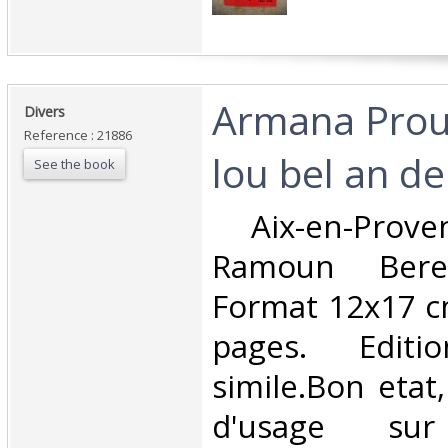
‎Armana Pro
‎Divers‎
Reference : 21886
lou bel an de
See the book
‎ Aix-en-Prove
Ramoun Beren
Format 12x17 c
pages. Edit
simile.Bon etat,
d'usage su