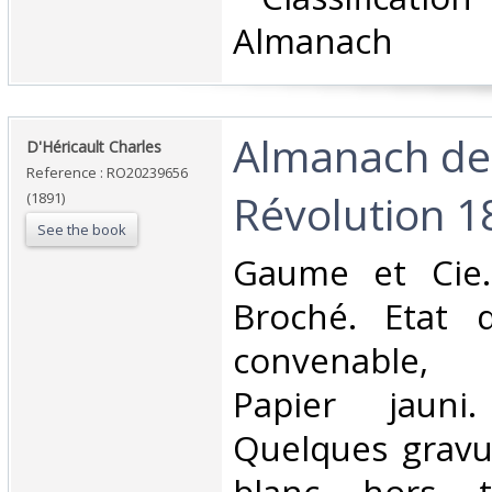
Almanach‎
‎Almanach de
‎D'Héricault Charles‎
Reference : RO20239656
Révolution 1
(1891)
See the book
‎Gaume et Cie.
Broché. Etat d
convenable,
Papier jauni
Quelques gravu