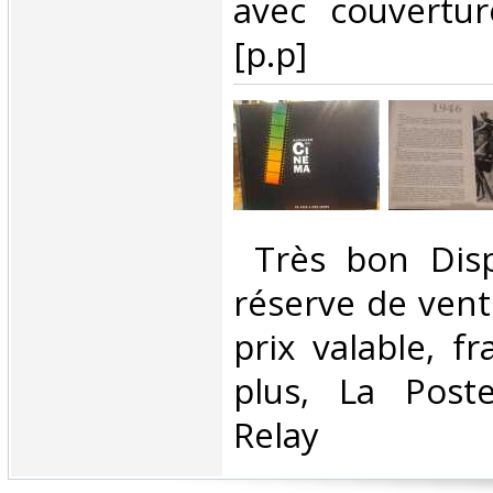
avec couvertur
[p.p] ‎
‎ Très bon Disp
réserve de vent
prix valable, f
plus, La Post
Relay‎