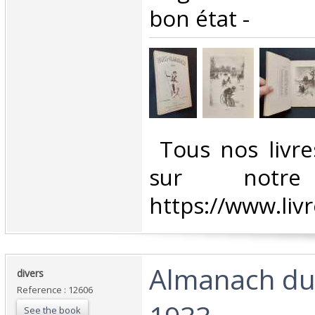
bon état - ‎
‎ Tous nos livre
sur notr
https://www.liv
‎Almanach du
‎divers‎
Reference : 12606
See the book