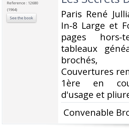
Reference : 12680
(1964)
‎Paris René Jull
See the book
In-8 Large et F
pages hors-
tableaux géné
brochés, 
Couvertures rem
1ère en coul
d'usage et pliure
‎ Convenable Bro