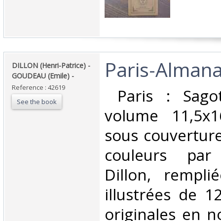
‎Paris-Almana
‎DILLON (Henri-Patrice) -
GOUDEAU (Emile) - ‎
Reference : 42619
‎ Paris : Sag
See the book
volume 11,5x1
sous couverture
couleurs par 
Dillon, rempli
illustrées de 1
originales en no