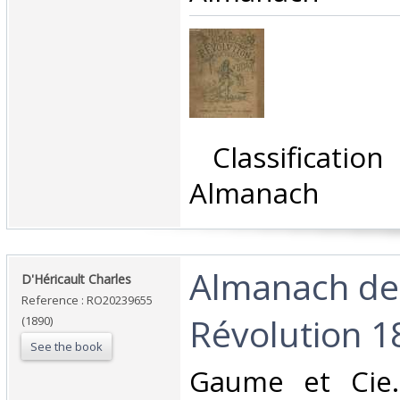
‎ Classificati
Almanach‎
‎Almanach de
‎D'Héricault Charles‎
Reference : RO20239655
Révolution 18
(1890)
See the book
‎Gaume et Cie.