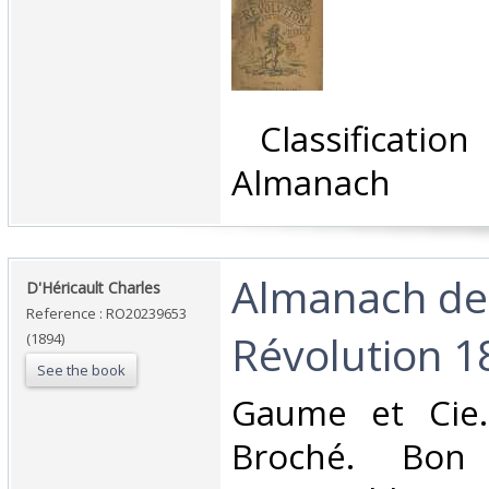
‎ Classificati
Almanach‎
‎Almanach de
‎D'Héricault Charles‎
Reference : RO20239653
Révolution 1
(1894)
See the book
‎Gaume et Cie.
Broché. Bon 