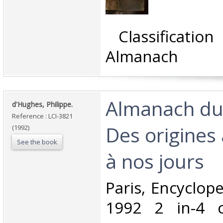
‎ Classificati
Almanach‎
‎Almanach d
‎d'Hughes, Philippe.‎
Reference : LCI-3821
Des origines
(1992)
See the book
à nos jours‎
‎Paris, Encyclop
1992 2 in-4 c