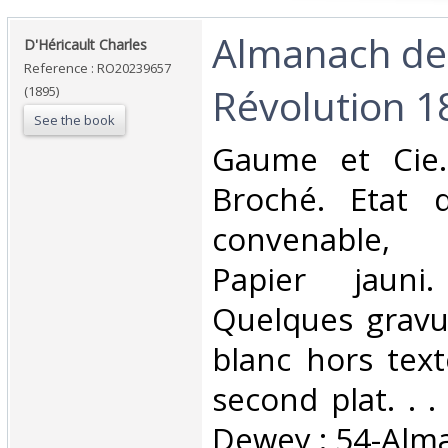
‎Almanach de
‎D'Héricault Charles‎
Reference : RO20239657
Révolution 1
(1895)
See the book
‎Gaume et Cie.
Broché. Etat d
convenable,
Papier jauni
Quelques gravu
blanc hors tex
second plat. . . 
Dewey : 54-Alm