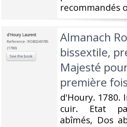
recommandés ou 
‎Almanach Ro
‎d'Houry Laurent‎
Reference : RO80249785
bissextile, p
(1780)
See the book
Majesté pour
première fois
‎d'Houry. 1780. I
cuir. Etat pa
abîmés, Dos ab