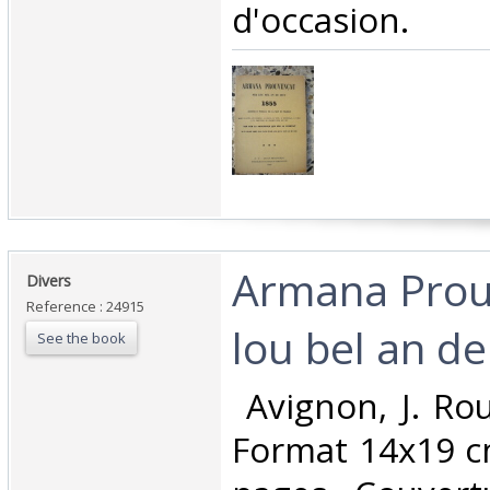
d'occasion.‎
‎Armana Pro
‎Divers‎
Reference : 24915
lou bel an de
See the book
‎ Avignon, J. Ro
Format 14x19 c