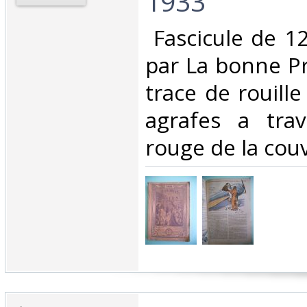
1933‎
‎ Fascicule de 1
par La bonne Pr
trace de rouill
agrafes a trav
rouge de la couv