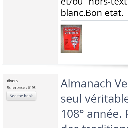
et/ou hors-tex
blanc.Bon etat.‎
‎Almanach Ve
‎divers‎
Reference : 6193
seul véritab
See the book
108° année. 