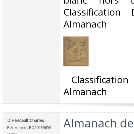
blanc hors t
Classificatio
Almanach‎
‎ Classificati
Almanach‎
‎Almanach de
‎D'Héricault Charles‎
Reference : RO20239659