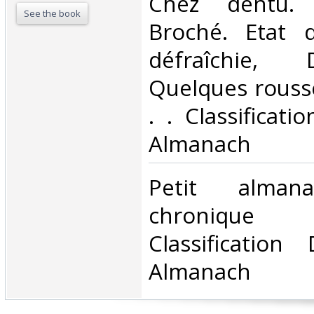
‎Chez dentu. 
See the book
Broché. Etat d
défraîchie,
Quelques rousse
. . Classificat
Almanach‎
‎Petit alma
chronique
Classificatio
Almanach‎