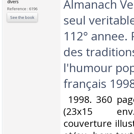
‎Almanach Ve
‎divers‎
Reference : 6196
seul veritab
See the book
112° annee. 
des tradition
l'humour pop
français 1998
‎ 1998. 360 pag
(23x15 env.
couverture illus