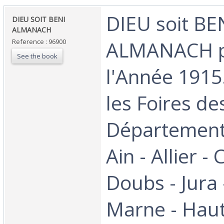
‎DIEU soit BE
‎DIEU SOIT BENI
ALMANACH‎
ALMANACH 
Reference : 96900
See the book
l'Année 1915
les Foires de
Département
Ain - Allier -
Doubs - Jura -
Marne - Hau