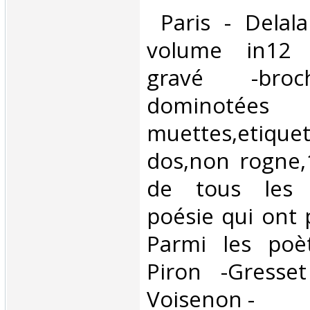
‎ Paris - Delal
volume in12 -
gravé -broche
dominotées
muettes,etique
dos,non rogne,
de tous les 
poésie qui ont 
Parmi les poè
Piron -Gresset
Voisenon -‎