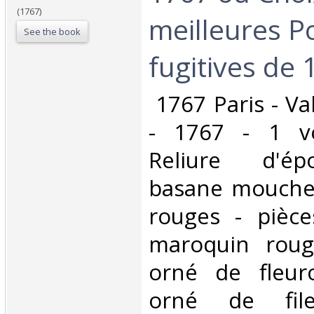
(1767)
meilleures P
See the book
fugitives de 1
‎ 1767 Paris - Va
- 1767 - 1 v
Reliure d'ép
basane mouchet
rouges - pièce
maroquin roug
orné de fleur
orné de file