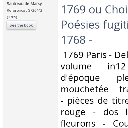
Sautreau de Marsy‎
1769 ou Choi
Reference : GF26442
(1769)
Poésies fugit
See the book
1768 -‎
‎ 1769 Paris - De
volume in12
d'époque pl
mouchetée - tr
- pièces de tit
rouge - dos l
fleurons - Co