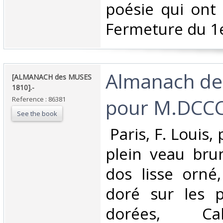
poésie qui ont
Fermeture du 1e
‎Almanach d
‎[ALMANACH des MUSES
1810].-‎
pour M.DCCC.
Reference : 86381
See the book
‎ Paris, F. Louis,
plein veau bru
dos lisse orné
doré sur les p
dorées, Calen