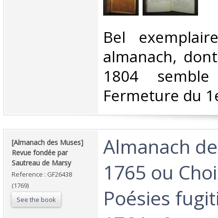
‎Bel exemplai
almanach, dont
1804 semble 
Fermeture du 1e
‎Almanach d
‎[Almanach des Muses]
Revue fondée par
Sautreau de Marsy‎
1765 ou Choi
Reference : GF26438
(1769)
Poésies fugit
See the book