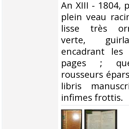
An XIII - 1804, p
plein veau raci
lisse très or
verte, guir
encadrant les p
pages ; que
rousseurs épars
libris manusc
infimes frottis. ‎