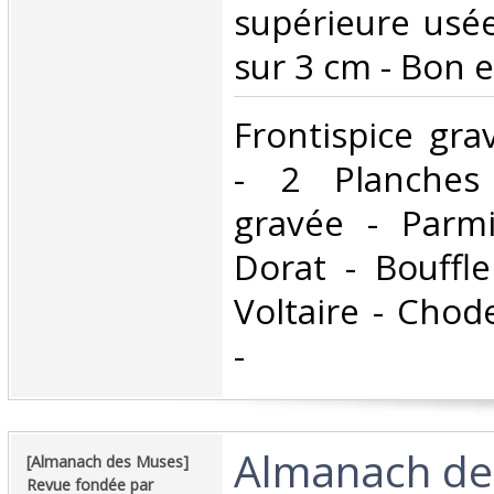
supérieure usé
sur 3 cm - Bon e
‎Frontispice gra
- 2 Planches
gravée - Parmi
Dorat - Bouffle
Voltaire - Chod
- ‎
‎Almanach d
‎[Almanach des Muses]
Revue fondée par