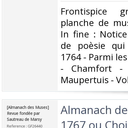
‎Frontispice
planche de mus
In fine : Notic
de poèsie qui
1764 - Parmi les
- Chamfort - 
Maupertuis - Volt
‎Almanach d
‎[Almanach des Muses]
Revue fondée par
Sautreau de Marsy‎
1767 ou Choi
Reference : GF26440