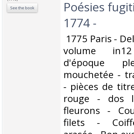
Poésies fugit
See the book
1774 -‎
‎ 1775 Paris - De
volume in12
d'époque pl
mouchetée - tr
- pièces de tit
rouge - dos l
fleurons - Co
filets - Coif