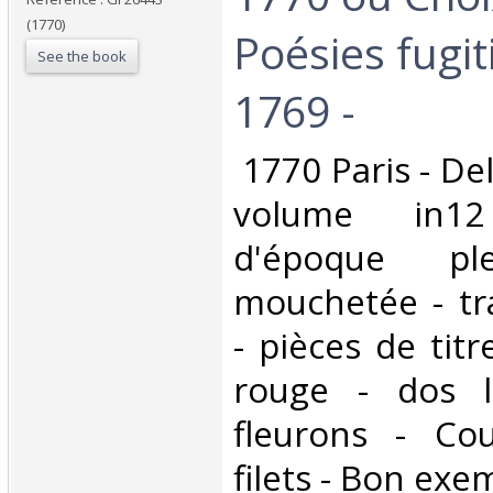
(1770)
Poésies fugit
See the book
1769 -‎
‎ 1770 Paris - De
volume in12
d'époque pl
mouchetée - tr
- pièces de tit
rouge - dos l
fleurons - Co
filets - Bon exem