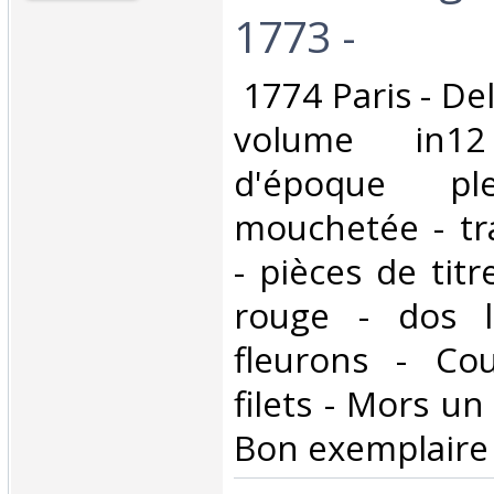
1773 -‎
‎ 1774 Paris - De
volume in12
d'époque pl
mouchetée - tr
- pièces de tit
rouge - dos l
fleurons - Co
filets - Mors un
Bon exemplaire -