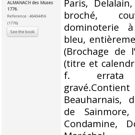
‎Paris, Delalain
‎ALMANACH des Muses
1776.‎
broché, cou
Reference : 46404456
(1776)
dominoterie à
See the book
bleu, entièrem
(Brochage de l’
(titre et calendr
f. errata F
gravé.Contient
Beauharnais, d
de Sainmore, 
Condamine, Do