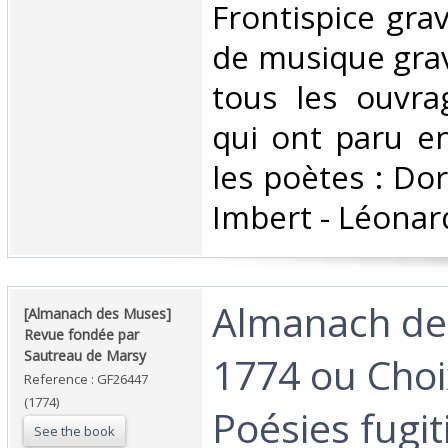
‎Frontispice gra
de musique grav
tous les ouvra
qui ont paru e
les poètes : Dor
Imbert - Léonard 
‎Almanach d
‎[Almanach des Muses]
Revue fondée par
Sautreau de Marsy‎
1774 ou Choi
Reference : GF26447
(1774)
Poésies fugit
See the book