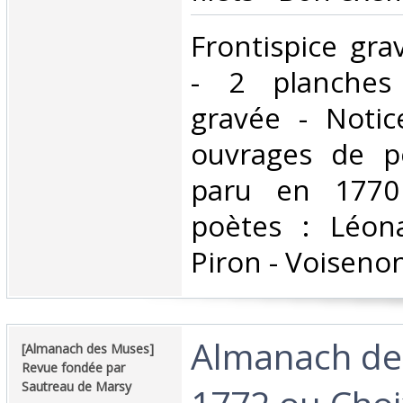
‎Frontispice gra
- 2 planches
gravée - Notic
ouvrages de p
paru en 1770
poètes : Léon
Piron - Voisenon 
‎Almanach d
‎[Almanach des Muses]
Revue fondée par
Sautreau de Marsy‎