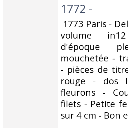
1772 -‎
‎ 1773 Paris - De
volume in12
d'époque pl
mouchetée - tr
- pièces de tit
rouge - dos l
fleurons - Co
filets - Petite 
sur 4 cm - Bon e