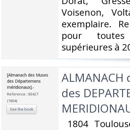
Dorat, Gresset
Voisenon, Volt
exemplaire. R
pour toutes
supérieures à 20
‎ALMANACH 
‎[Almanach des Muses
des Départemens
méridionaux].-‎
des DEPARTE
Reference : 83427
(1804)
MERIDIONAU
See the book
‎ 1804 Toulous