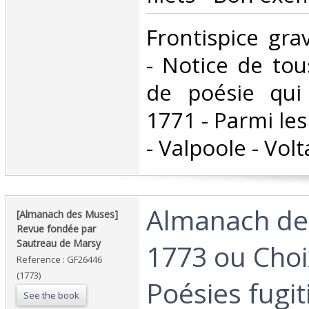
‎Frontispice gra
- Notice de tou
de poésie qui
1771 - Parmi les
- Valpoole - Volta
‎Almanach d
‎[Almanach des Muses]
Revue fondée par
Sautreau de Marsy‎
1773 ou Choi
Reference : GF26446
(1773)
Poésies fugit
See the book