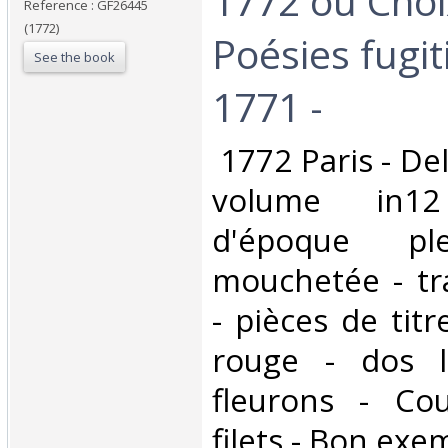
1772 ou Choi
Reference : GF26445
(1772)
Poésies fugit
See the book
1771 -‎
‎ 1772 Paris - De
volume in12
d'époque pl
mouchetée - tr
- pièces de tit
rouge - dos l
fleurons - Co
filets - Bon exem