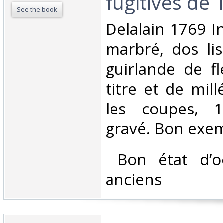
fugitives de 
See the book
‎Delalain 1769 I
marbré, dos li
guirlande de fl
titre et de mill
les coupes, 1
gravé. Bon exemp
‎ Bon état d’o
anciens‎