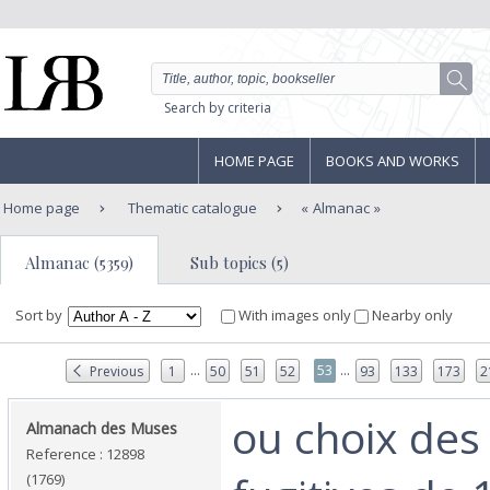
Search by criteria
HOME PAGE
BOOKS AND WORKS
Home page
Thematic catalogue
Almanac
Almanac (5359)
Sub topics (5)
Sort by
With images only
Nearby only
...
...
53
Previous
1
50
51
52
93
133
173
2
‎ou choix des
‎Almanach des Muses‎
Reference : 12898
(1769)