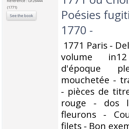
Reference : GF26444
(1771)
Poésies fugit
See the book
1770 -‎
‎ 1771 Paris - De
volume in12
d'époque pl
mouchetée - tr
- pièces de tit
rouge - dos l
fleurons - Co
filets - Bon exem