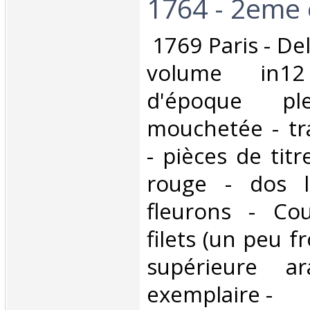
1764 - 2eme é
‎ 1769 Paris - De
volume in12
d'époque pl
mouchetée - tr
- pièces de tit
rouge - dos l
fleurons - Co
filets (un peu fr
supérieure a
exemplaire -‎