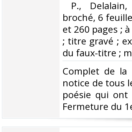
‎ P., Delalain
broché, 6 feuill
et 260 pages ; 
; titre gravé ; e
du faux-titre ; m
‎Complet de la 
notice de tous 
poésie qui ont
Fermeture du 1e