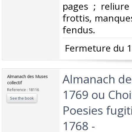
pages ; reliure
frottis, manque
fendus. ‎
‎ Fermeture du 1
‎Almanach d
‎Almanach des Muses
collectif‎
1769 ou Choi
Reference : 18116
See the book
Poesies fugit
1768 -‎