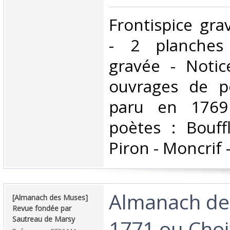
‎Frontispice gra
- 2 planches
gravée - Notic
ouvrages de p
paru en 1769
poètes : Bouff
Piron - Moncrif - 
‎Almanach d
‎[Almanach des Muses]
Revue fondée par
Sautreau de Marsy‎
1771 ou Choi