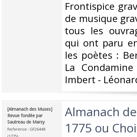
‎Frontispice gra
de musique grav
tous les ouvra
qui ont paru e
les poètes : Be
La Condamine 
Imbert - Léonard 
‎Almanach d
‎[Almanach des Muses]
Revue fondée par
Sautreau de Marsy‎
1775 ou Choi
Reference : GF26448
(1775)