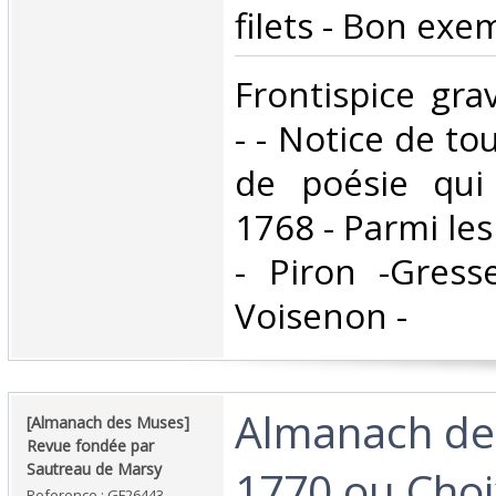
filets - Bon exem
‎Frontispice gra
- - Notice de to
de poésie qui
1768 - Parmi les
- Piron -Gresse
Voisenon - ‎
‎Almanach d
‎[Almanach des Muses]
Revue fondée par
Sautreau de Marsy‎
1770 ou Choi
Reference : GF26443