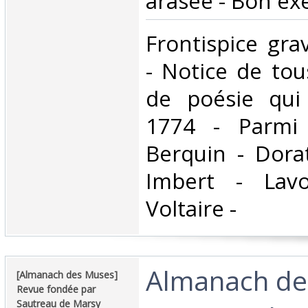
arasée - Bon exe
‎Frontispice gra
- Notice de tou
de poésie qui
1774 - Parmi 
Berquin - Dora
Imbert - Lav
Voltaire - ‎
‎Almanach d
‎[Almanach des Muses]
Revue fondée par
Sautreau de Marsy‎