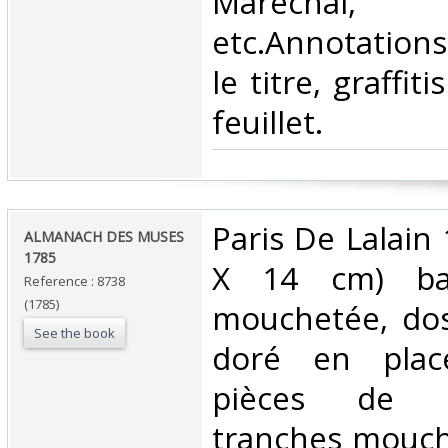
Maréchal,
etc.Annotations
le titre, graffit
feuillet.‎
‎Paris De Lalain
‎ALMANACH DES MUSES
1785‎
X 14 cm) ba
Reference : 8738
(1785)
mouchetée, dos 
See the book
doré en plac
pièces de ti
tranches mouch