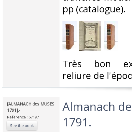
pp (catalogue). ‎
‎Très bon ex
reliure de l'époq
‎Almanach d
‎[ALMANACH des MUSES
1791].-‎
1791.‎
Reference : 67197
See the book