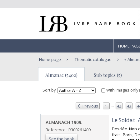
HOME PAG
Home page
Thematic catalogue
Alman
Almanac (5402)
Sub topics (5)
Sort by
With images only
...
Previous
1
42
43
4
‎Le Soldat.
‎ALMANACH 1909.‎
‎Desclée. Non d
Reference : R300261409
frais. Paris, De
See the book