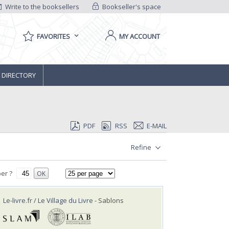
Write to the booksellers
Bookseller's space
FAVORITES
MY ACCOUNT
 DIRECTORY
PDF
RSS
E-MAIL
Refine
er ?
OK
Le-livre.fr / Le Village du Livre
- Sablons