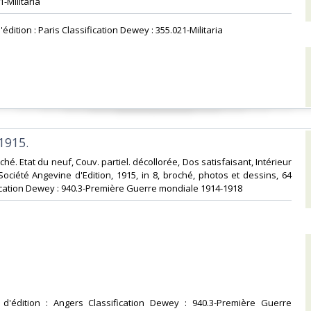
-Militaria‎
'édition : Paris Classification Dewey : 355.021-Militaria‎
1915.‎
roché. Etat du neuf, Couv. partiel. décollorée, Dos satisfaisant, Intérieur
 Société Angevine d'Edition, 1915, in 8, broché, photos et dessins, 64
sification Dewey : 940.3-Première Guerre mondiale 1914-1918‎
u d'édition : Angers Classification Dewey : 940.3-Première Guerre