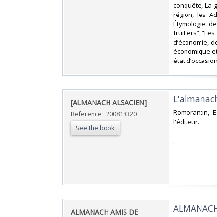
conquête, La gé
région, les Ad
Étymologie des
fruitiers”, “Le
d’économie, d
économique et
état d’occasion 
‎L'almanach
‎[ALMANACH ALSACIEN]‎
‎Romorantin, E
Reference : 200818320
l'éditeur.‎
See the book
‎.‎
‎ALMANACH 
‎ALMANACH AMIS DE