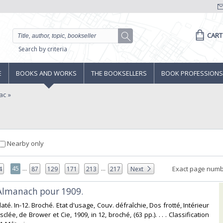
CART
Search by criteria
E
BOOKS AND WORKS
THE BOOKSELLERS
BOOK PROFESSIONS
ac
Nearby only
...
...
45
Exact page numb
4
87
129
171
213
217
Next
 Almanach pour 1909.‎
até. In-12. Broché. Etat d'usage, Couv. défraîchie, Dos frotté, Intérieur
sclée, de Brower et Cie, 1909, in 12, broché, (63 pp.). . . . Classification