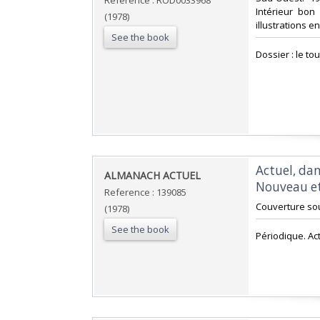
Reference : ROD0033968
Intérieur bon
(1978)
illustrations en
See the book
‎Dossier : le t
‎Actuel, d
‎ALMANACH ACTUEL ‎
Nouveau et 
Reference : 139085
‎Couverture so
(1978)
See the book
‎Périodique. Act