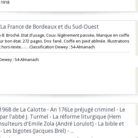
1918‎
 La France de Bordeaux et du Sud-Ouest‎
 In-8. Broché. Etat d'usage, Couv. légèrement passée, Manque en coiffe
eur bon état. 272 pages. Dos fané. Coiffe en pied abîmée. Illustrations
 hors-texte.. . . . Classification Dewey : 54-Almanach‎
n Dewey : 54-Almanach‎
968 de La Calotte - An 176Le préjugé criminel - Le
par l'abbé J. Turmel - La réforme liturgique (Hem
insulteurs d'Emile Zola (André Lorulot) - La bible et
- Les bigotes (Jacques Brel) - ...‎