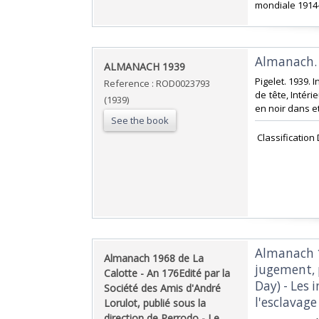
mondiale 1914-
‎Almanach.
‎ALMANACH 1939‎
‎Pigelet. 1939.
Reference : ROD0023793
de tête, Intéri
(1939)
en noir dans et
See the book
‎ Classificatio
‎Almanach 1
‎Almanach 1968 de La
jugement, 
Calotte - An 176Edité par la
Day) - Les 
Société des Amis d'André
l'esclavage 
Lorulot, publié sous la
direction de Perrodo - Le