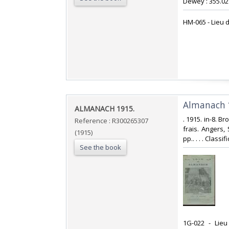
Dewey : 355.021
‎HM-065 - Lieu d
‎Almanach 
‎ALMANACH 1915.‎
‎. 1915. in-8. B
Reference : R300265307
frais. Angers,
(1915)
pp.. . . . Clas
See the book
‎1G-022 - Lie