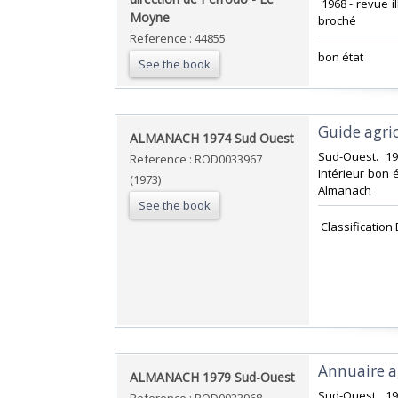
‎ 1968 - revue 
Moyne‎
broché‎
Reference : 44855
‎bon état ‎
See the book
‎Guide agric
‎ALMANACH 1974 Sud Ouest‎
‎Sud-Ouest. 1
Reference : ROD0033967
Intérieur bon ét
(1973)
Almanach‎
See the book
‎ Classificatio
‎Annuaire a
‎ALMANACH 1979 Sud-Ouest‎
‎Sud-Ouest. 1