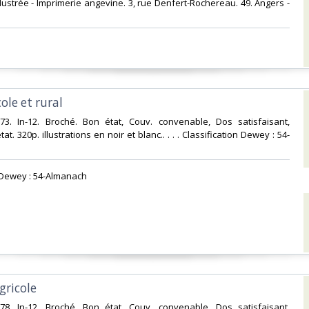
illustrée - Imprimerie angevine. 3, rue Denfert-Rochereau. 49. Angers -
ole et rural‎
973. In-12. Broché. Bon état, Couv. convenable, Dos satisfaisant,
at. 320p. illustrations en noir et blanc.. . . . Classification Dewey : 54-
n Dewey : 54-Almanach‎
gricole‎
978. In-12. Broché. Bon état, Couv. convenable, Dos satisfaisant,