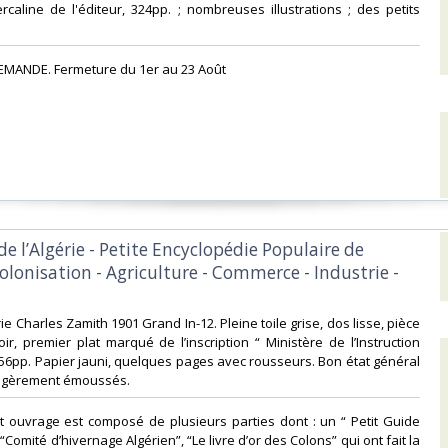
ercaline de l'éditeur, 324pp. ; nombreuses illustrations ; des petits
EMANDE. Fermeture du 1er au 23 Août‎
e l’Algérie - Petite Encyclopédie Populaire de
 Colonisation - Agriculture - Commerce - Industrie -
rie Charles Zamith 1901 Grand In-12. Pleine toile grise, dos lisse, pièce
oir, premier plat marqué de l’inscription “ Ministère de l’Instruction
-356pp. Papier jauni, quelques pages avec rousseurs. Bon état général
égèrement émoussés. ‎
et ouvrage est composé de plusieurs parties dont : un “ Petit Guide
 “Comité d’hivernage Algérien”, “Le livre d’or des Colons” qui ont fait la