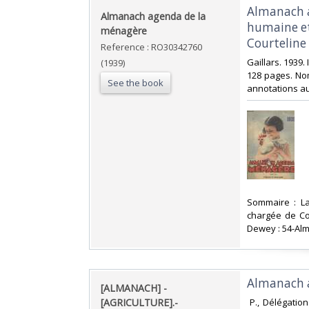
‎Almanach 
‎Almanach agenda de la
humaine et
ménagère‎
Courteline -
Reference : RO30342760
‎Gaillars. 1939
(1939)
128 pages. Nom
See the book
annotations au 
‎Sommaire : L
chargée de Cou
Dewey : 54-Al
‎Almanach a
‎[ALMANACH] -
[AGRICULTURE].-‎
‎ P., Délégati