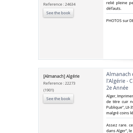
relié pleine p
Reference : 24634
défauts. ‎
See the book
‎PHOTOS sur D
‎Almanach d
‎[Almanach] Algérie‎
l’Algérie -
Reference : 22273
2e Année‎
(1901)
‎Alger, Imprime
See the book
de titre cuir n
Publique”, LII
malgré coins l
‎Assez rare. c
dans Alger”, le