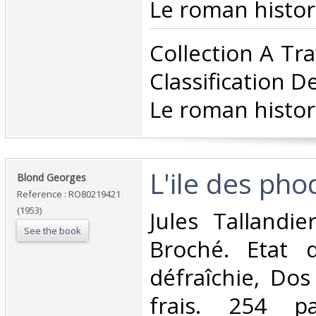
Le roman histor
‎Collection A Tr
Classification D
Le roman histor
‎L'ile des pho
‎Blond Georges‎
Reference : RO80219421
(1953)
‎Jules Tallandie
See the book
Broché. Etat d
défraîchie, Dos 
frais. 254 p