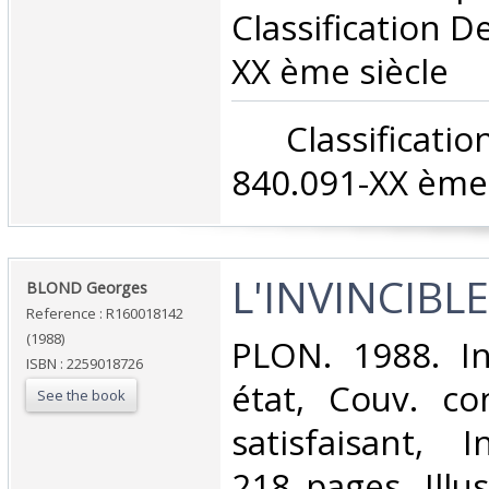
Classification D
XX ème siècle‎
‎ Classifica
840.091-XX ème 
‎L'INVINCIBL
‎BLOND Georges‎
Reference : R160018142
(1988)
‎PLON. 1988. In
ISBN : 2259018726
état, Couv. co
See the book
satisfaisant, I
218 pages. Illu