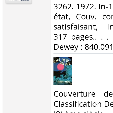
3262. 1972. In-
état, Couv. co
satisfaisant, I
317 pages.. . . 
Dewey : 840.091
‎Couverture d
Classification D