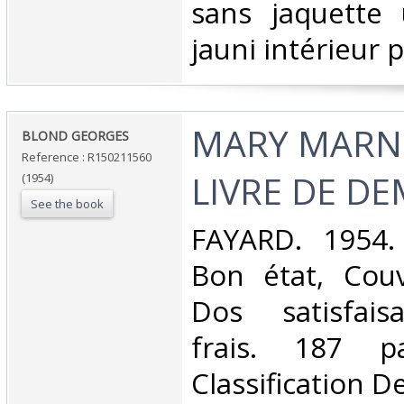
‎sans jaquette
jauni intérieur p
‎MARY MARN
‎BLOND GEORGES‎
Reference : R150211560
LIVRE DE DE
(1954)
See the book
‎FAYARD. 1954.
Bon état, Couv
Dos satisfaisa
frais. 187 p
Classification D