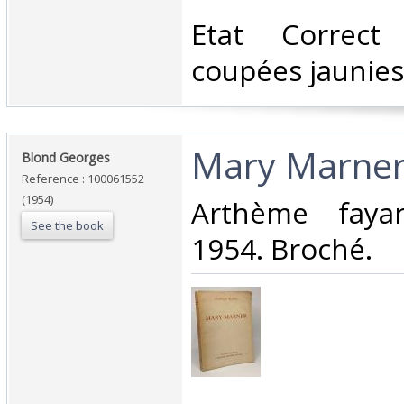
‎Etat Correc
coupées jaunies‎
‎Mary Marner
‎Blond Georges‎
Reference : 100061552
(1954)
‎Arthème faya
See the book
1954. Broché.‎