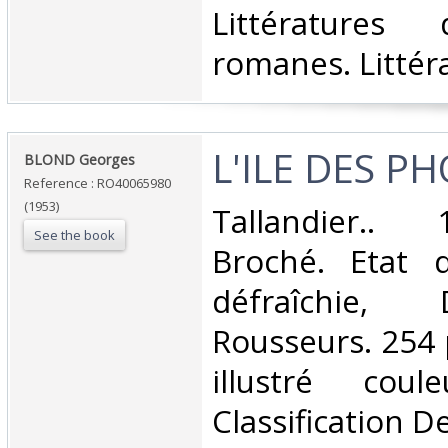
Littératures
romanes. Littéra
‎L'ILE DES P
‎BLOND Georges‎
Reference : RO40065980
(1953)
‎Tallandier..
See the book
Broché. Etat d
défraîchie, 
Rousseurs. 254 
illustré cou
Classification D