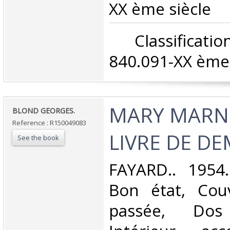
XX ème siècle‎
‎ Classifica
840.091-XX ème 
‎MARY MARN
‎BLOND GEORGES.‎
Reference : R150049083
LIVRE DE DEM
See the book
‎FAYARD.. 1954.
Bon état, Cou
passée, Dos s