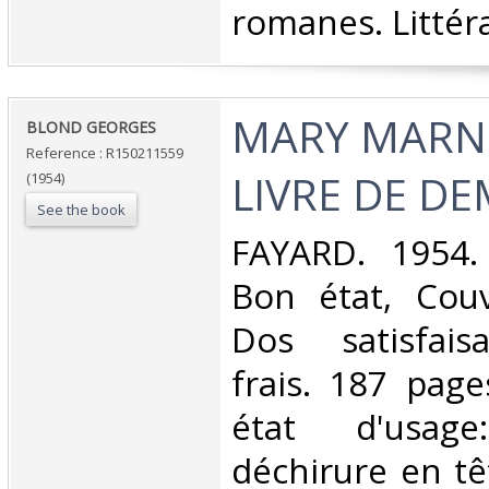
romanes. Littéra
‎MARY MARN
‎BLOND GEORGES‎
Reference : R150211559
LIVRE DE DE
(1954)
See the book
‎FAYARD. 1954.
Bon état, Couv
Dos satisfaisa
frais. 187 page
état d'usag
déchirure en tê