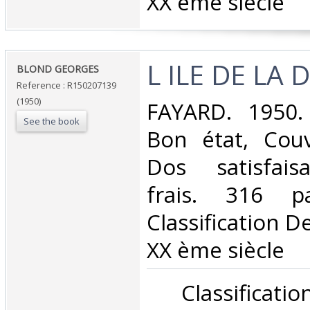
XX ème siècle‎
‎L ILE DE LA 
‎BLOND GEORGES‎
Reference : R150207139
(1950)
‎FAYARD. 1950.
See the book
Bon état, Couv
Dos satisfaisa
frais. 316 p
Classification D
XX ème siècle‎
‎ Classifica