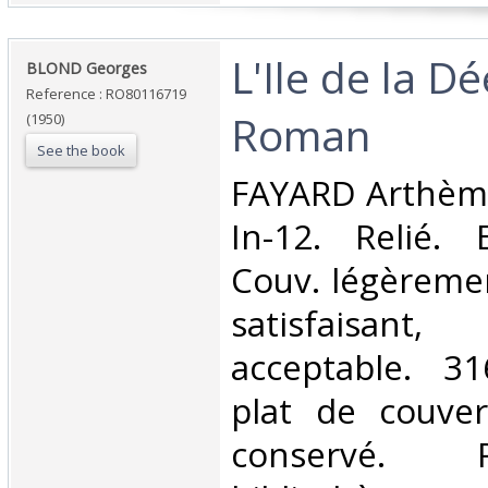
‎L'Ile de la D
‎BLOND Georges‎
Reference : RO80116719
Roman‎
(1950)
See the book
‎FAYARD Arthème
In-12. Relié. 
Couv. légèreme
satisfaisant
acceptable. 3
plat de couver
conservé. 