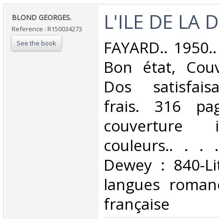
‎L'ILE DE LA D
‎BLOND GEORGES.‎
Reference : R150034273
‎FAYARD.. 1950..
See the book
Bon état, Couv
Dos satisfaisa
frais. 316 pa
couverture i
couleurs.. . . .
Dewey : 840-Li
langues romane
française‎