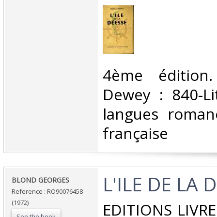
‎4ème édition. 
Dewey : 840-Li
langues romane
française‎
‎L'ILE DE LA 
‎BLOND GEORGES‎
Reference : RO90076458
(1972)
‎EDITIONS LIVR
See the book