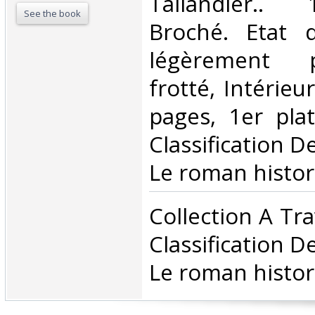
‎Tallandier..
See the book
Broché. Etat d
légèrement 
frotté, Intérieu
pages, 1er plat 
Classification D
Le roman histor
‎Collection A Tr
Classification D
Le roman histor