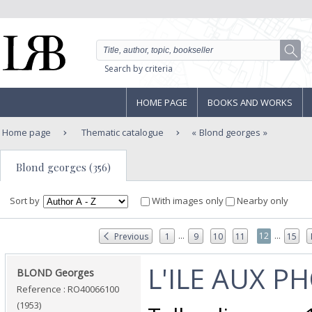
Search by criteria
HOME PAGE
BOOKS AND WORKS
Home page
Thematic catalogue
Blond georges
Blond georges (356)
Sort by
With images only
Nearby only
...
...
12
Previous
1
9
10
11
15
‎L'ILE AUX P
‎BLOND Georges‎
Reference : RO40066100
(1953)