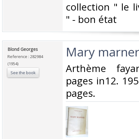
‎collection " le
" - bon état ‎
‎Mary marner
‎Blond Georges‎
Reference : 282984
(1954)
‎Arthème fay
See the book
pages in12. 195
pages.‎