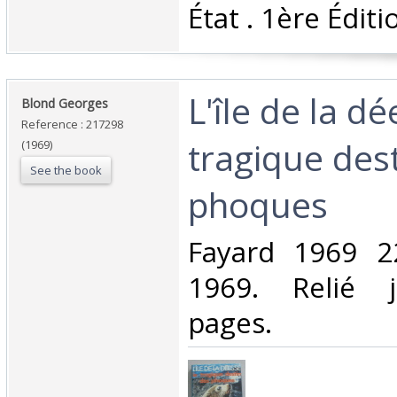
État . 1ère Éditio
‎L'île de la d
‎Blond Georges‎
Reference : 217298
tragique des
(1969)
See the book
phoques‎
‎Fayard 1969 2
1969. Relié j
pages.‎