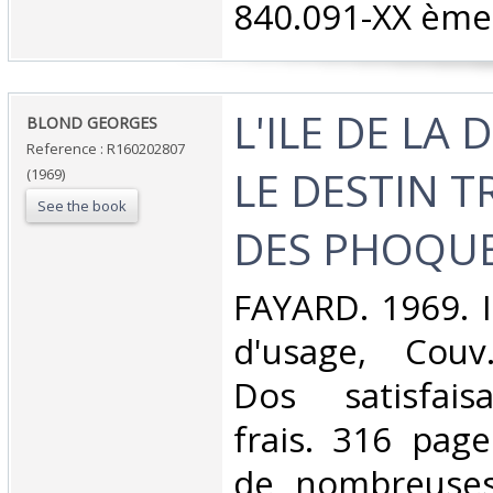
840.091-XX ème 
‎L'ILE DE LA
‎BLOND GEORGES‎
Reference : R160202807
LE DESTIN 
(1969)
See the book
DES PHOQUE
‎FAYARD. 1969. I
d'usage, Couv
Dos satisfaisa
frais. 316 pag
de nombreuses