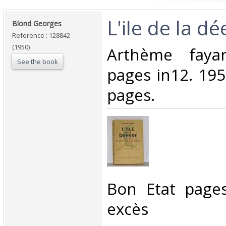
‎L'ile de la dé
‎Blond Georges‎
Reference : 128842
(1950)
‎Arthème fay
See the book
pages in12. 195
pages.‎
‎Bon Etat page
excès‎