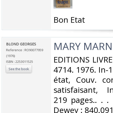
‎Bon Etat‎
‎MARY MARN
‎BLOND GEORGES‎
Reference : RO90077959
(1976)
‎EDITIONS LIVR
ISBN : 2253011525
4714. 1976. In-
See the book
état, Couv. co
satisfaisant, I
219 pages.. . . 
Dewey : 840.091