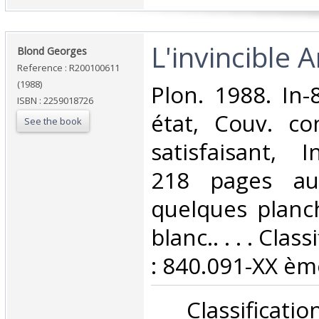
‎L'invincible 
‎Blond Georges‎
Reference : R200100611
(1988)
‎Plon. 1988. In
ISBN : 2259018726
état, Couv. co
See the book
satisfaisant, I
218 pages au
quelques planc
blanc.. . . . Cla
: 840.091-XX ème
‎ Classifica