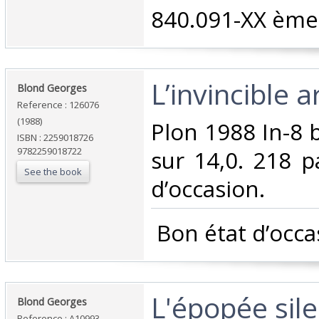
840.091-XX ème 
‎L’invincible 
‎Blond Georges‎
Reference : 126076
(1988)
‎Plon 1988 In-8
ISBN : 2259018726
9782259018722
sur 14,0. 218 p
See the book
d’occasion.‎
‎ Bon état d’occa
‎L'épopée sil
‎Blond Georges ‎
Reference : A10993