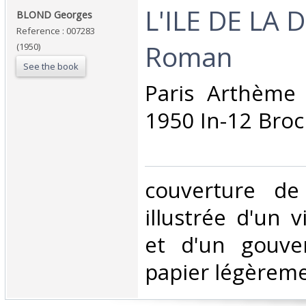
‎L'ILE DE LA 
‎BLOND Georges‎
Reference : 007283
Roman‎
(1950)
See the book
‎Paris Arthème
1950 In-12 Broc
‎couverture de
illustrée d'un v
et d'un gouver
papier légèremen