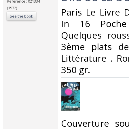
Reference : 021334
(1972)
‎Paris Le Livre
See the book
In 16 Poche
Quelques rous
3ème plats de
Littérature . R
350 gr.‎
‎Couverture so