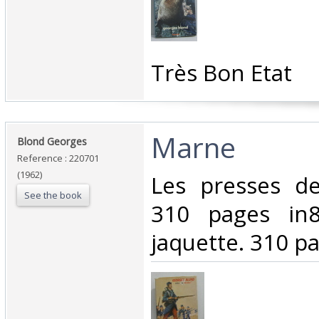
‎Très Bon Etat‎
‎Marne‎
‎Blond Georges‎
Reference : 220701
(1962)
‎Les presses d
See the book
310 pages in8
jaquette. 310 pa