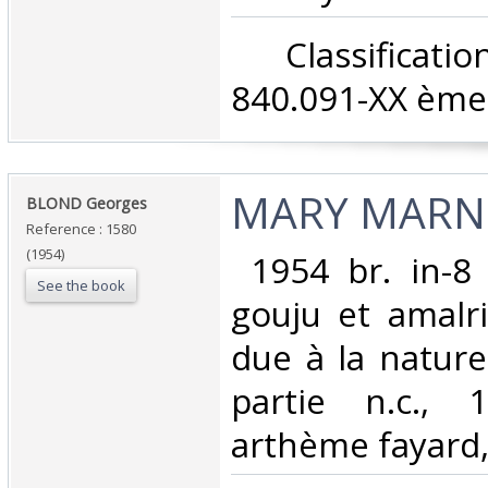
‎ Classifica
840.091-XX ème 
‎MARY MARN
‎BLOND Georges‎
Reference : 1580
(1954)
‎ 1954 br. in-8 
See the book
gouju et amalri
due à la nature
partie n.c., 
arthème fayard, 