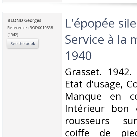
‎L'épopée sil
‎BLOND Georges‎
Reference : ROD0010838
Service à la 
(1942)
See the book
1940‎
‎Grasset. 1942.
Etat d'usage, Co
Manque en coi
Intérieur bon 
rousseurs sur
coiffe de pi