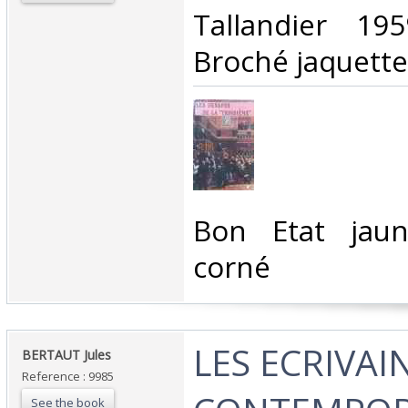
‎Tallandier 19
Broché jaquette.
‎Bon Etat jau
corné‎
‎LES ECRIVAI
‎BERTAUT Jules‎
Reference : 9985
See the book