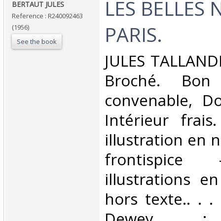
‎LES BELLES 
‎BERTAUT JULES‎
Reference : R240092463
PARIS.‎
(1956)
See the book
‎JULES TALLANDI
Broché. Bon 
convenable, Dos
Intérieur frai
illustration en 
frontispice
illustrations 
hors texte.. . . 
Dewey : 