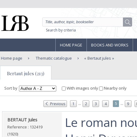
Search by criteria
HOME PAGE
BOOKS AND WORKS
Home page
Thematic catalogue
Bertaut jules
Bertaut jules (213)
Sort by
With images only
Nearby only
...
...
5
Previous
1
2
3
4
9
‎Le roman no
‎BERTAUT Jules ‎
Reference : 132419
(1920)