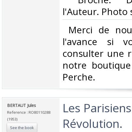
l'Auteur. Photo 
‎ Merci de nou
l'avance si v
consulter une 
notre boutique
Perche.‎
‎Les Parisien
‎BERTAUT Jules‎
Reference : RO80110288
Révolution.‎
(1953)
See the book