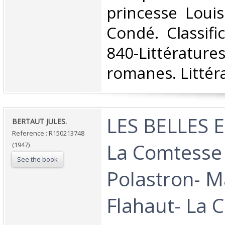
princesse Loui
Condé. Classifi
840-Littératur
romanes. Littéra
‎LES BELLES 
‎BERTAUT JULES.‎
Reference : R150213748
La Comtesse
(1947)
See the book
Polastron- 
Flahaut- La 