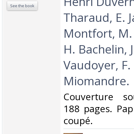
Henri Duvernoi
See the book
Tharaud, E. J
Montfort, M.
H. Bachelin, J
Vaudoyer, F.
Miomandre.‎
‎Couverture so
188 pages. Pap
coupé.‎