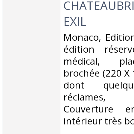
CHATEAUBR
EXIL‎
‎Monaco, Edition
édition réser
médical, pla
brochée (220 X
dont quelqu
réclames, il
Couverture e
intérieur très bo