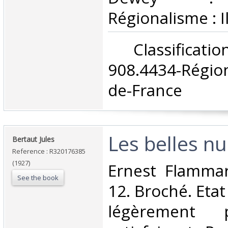
Régionalisme : I
‎ Classifica
908.4434-Régio
de-France‎
‎Les belles nu
‎Bertaut Jules‎
Reference : R320176385
(1927)
‎Ernest Flammar
See the book
12. Broché. Etat
légèrement 