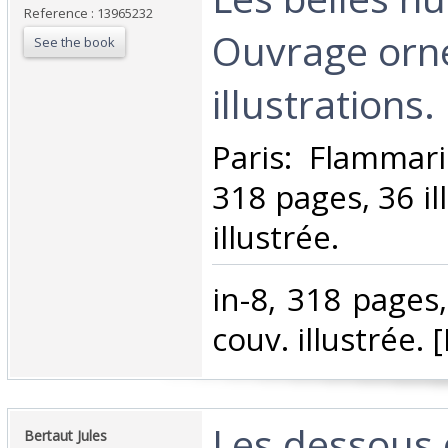
Reference : 13965232
Ouvrage orn
See the book
illustrations.‎
‎Paris: Flammar
318 pages, 36 il
illustrée.‎
‎in-8, 318 pages,
couv. illustrée. [
‎Les dessous 
‎Bertaut Jules‎