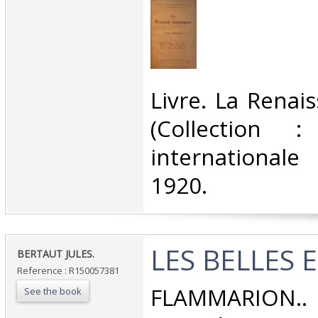
‎Livre. La Renai
(Collection :
internationale
1920.‎
‎LES BELLES 
‎BERTAUT JULES.‎
Reference : R150057381
‎FLAMMARION..
See the book