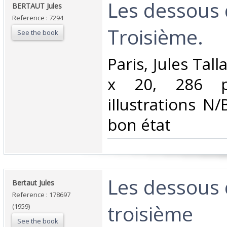
‎Les dessous 
‎BERTAUT Jules‎
Reference : 7294
Troisième.‎
See the book
‎Paris, Jules Tal
x 20, 286 pp
illustrations N/
bon état‎
‎Les dessous 
‎Bertaut Jules‎
Reference : 178697
troisième‎
(1959)
See the book