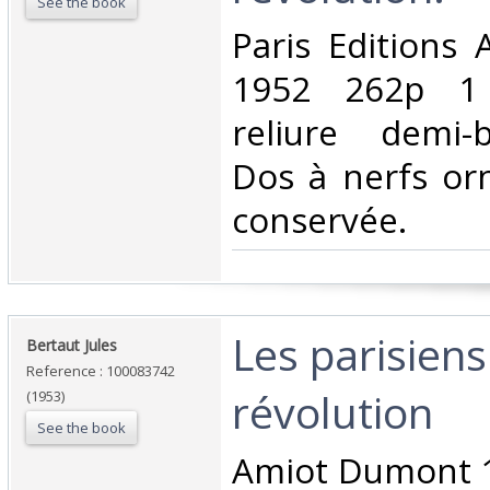
See the book
‎Paris Editions
1952 262p 1 
reliure demi-
Dos à nerfs or
conservée. ‎
‎Les parisiens
‎Bertaut Jules‎
Reference : 100083742
révolution‎
(1953)
See the book
‎Amiot Dumont 1