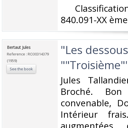
‎ Classifica
840.091-XX ème 
‎"Les dessous
‎Bertaut Jules‎
Reference : RO30314379
""Troisième""
(1959)
See the book
‎Jules Tallandi
Broché. Bon 
convenable, Dos
Intérieur fra
augmentées 