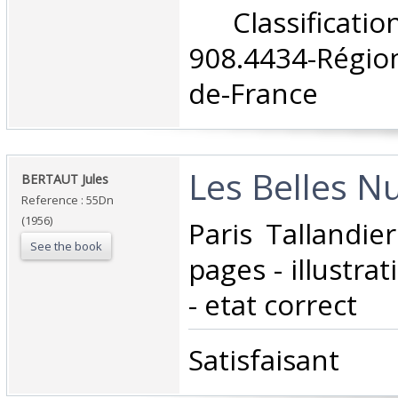
‎ Classifica
908.4434-Régio
de-France‎
‎Les Belles Nu
‎BERTAUT Jules‎
Reference : 55Dn
(1956)
‎Paris Tallandi
See the book
pages - illustra
- etat correct‎
‎Satisfaisant ‎