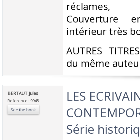
réclames, il
Couverture e
intérieur très bo
‎AUTRES TITRE
du même auteur.
‎LES ECRIVAI
‎BERTAUT Jules‎
Reference : 9945
CONTEMPORA
See the book
Série histori