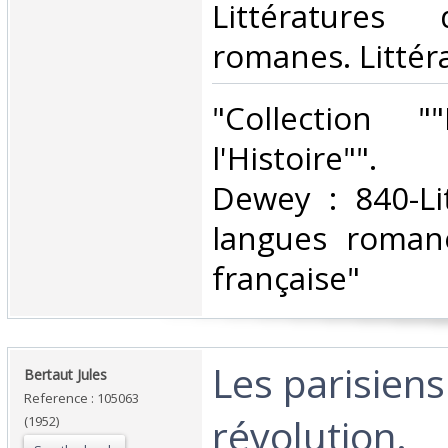
Littératures
romanes. Littéra
‎"Collection 
l'Histoire"". 
Dewey : 840-Li
langues romane
française"‎
‎Les parisiens
‎Bertaut Jules‎
Reference : 105063
révolution.‎
(1952)