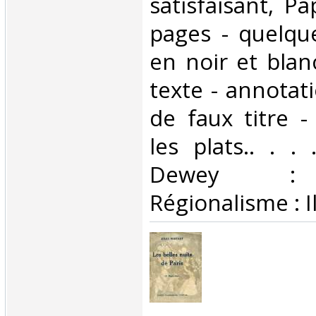
satisfaisant, Pa
pages - quelque
en noir et blan
texte - annotat
de faux titre -
les plats.. . . 
Dewey : 
Régionalisme : I