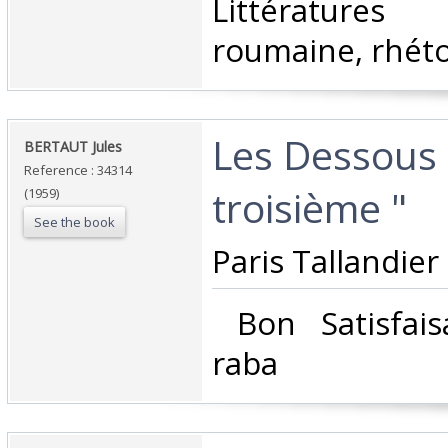
Littératures
roumaine, rhét
‎Les Dessous 
‎BERTAUT Jules‎
Reference : 34314
troisième "‎
(1959)
See the book
‎Paris Tallandier 
‎ Bon Satisfai
raba‎