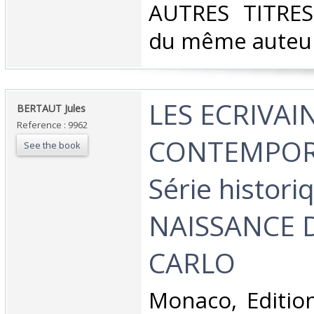
‎AUTRES TITRE
du même auteur.
‎LES ECRIVAI
‎BERTAUT Jules‎
Reference : 9962
CONTEMPORA
See the book
Série histori
NAISSANCE 
CARLO‎
‎Monaco, Edition