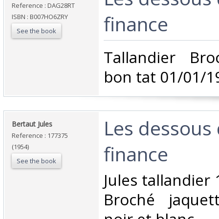
Reference : DAG28RT
finance‎
ISBN : B007HO6ZRY
See the book
‎Tallandier Br
bon tat 01/01/1
‎Les dessous 
‎Bertaut Jules‎
Reference : 177375
finance‎
(1954)
See the book
‎Jules tallandier
Broché jaquett