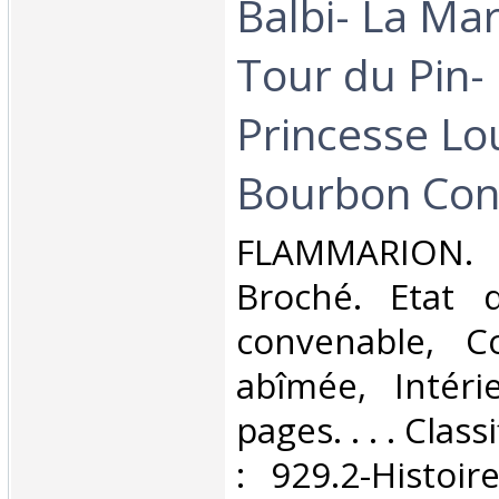
Balbi- La Mar
Tour du Pin-
Princesse Lo
Bourbon Con
‎FLAMMARION.
Broché. Etat d
convenable, C
abîmée, Intéri
pages. . . . Clas
: 929.2-Histoir