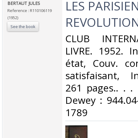
‎LES PARISIE
‎BERTAUT JULES‎
Reference : R110106119
REVOLUTION
(1952)
See the book
‎CLUB INTER
LIVRE. 1952. In
état, Couv. co
satisfaisant, I
261 pages.. . . 
Dewey : 944.04
1789‎