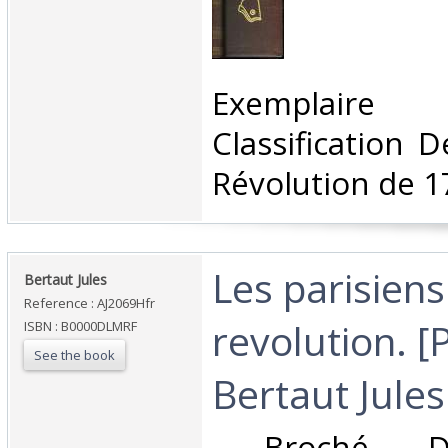
‎Exemplai
Classification 
Révolution de 1
‎Les parisiens
‎Bertaut Jules ‎
Reference : AJ2069Hfr
revolution. 
ISBN : B0000DLMRF
See the book
Bertaut Jules‎
‎ Broché. D