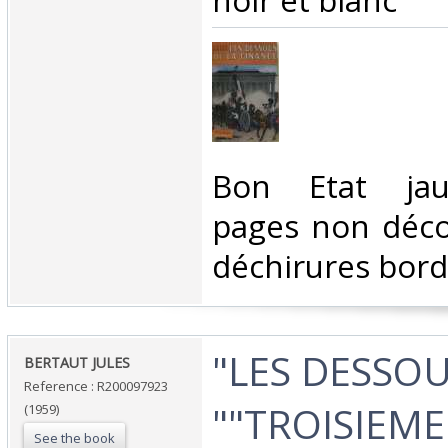
noir et blanc‎
‎Bon Etat jau
pages non déco
déchirures bord
‎"LES DESSO
‎BERTAUT JULES‎
Reference : R200097923
""TROISIEME"
(1959)
See the book