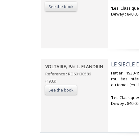
See the book
‎'Les Classiqu
Dewey : 840.05-
‎LE SIECLE 
‎VOLTAIRE, Par L. FLANDRIN‎
‎Hatier. 1930
Reference : RO60130586
rouillées, Inté
(1933)
du tome I (ex-li
See the book
‎'Les Classique
Dewey : 840.05-