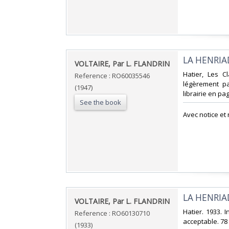
‎LA HENRIA
‎VOLTAIRE, Par L. FLANDRIN‎
‎Hatier, Les 
Reference : RO60035546
légèrement pa
(1947)
librairie en pag
See the book
‎Avec notice et
‎LA HENRIAD
‎VOLTAIRE, Par L. FLANDRIN‎
‎Hatier. 1933. 
Reference : RO60130710
acceptable. 78 p
(1933)