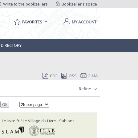
Write to the booksellers
Bookseller's space
FAVORITES
MY ACCOUNT
 DIRECTORY
PDF
RSS
E-MAIL
Refine
OK
Le-livre.fr / Le Village du Livre
- Sablons