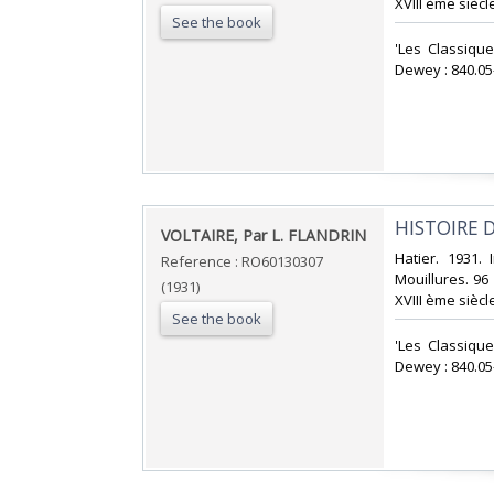
XVIII ème siècle
See the book
‎'Les Classiqu
Dewey : 840.05-
‎HISTOIRE D
‎VOLTAIRE, Par L. FLANDRIN‎
‎Hatier. 1931.
Reference : RO60130307
Mouillures. 96 
(1931)
XVIII ème siècle
See the book
‎'Les Classiqu
Dewey : 840.05-