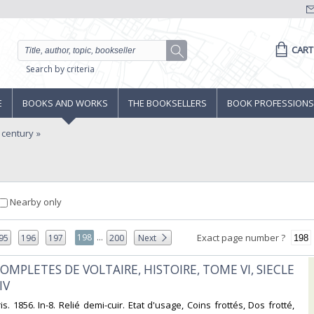
CART
Search by criteria
E
BOOKS AND WORKS
THE BOOKSELLERS
BOOK PROFESSIONS
h century
Nearby only
...
198
Exact page number ?
95
196
197
200
Next
OMPLETES DE VOLTAIRE, HISTOIRE, TOME VI, SIECLE
V‎
aris. 1856. In-8. Relié demi-cuir. Etat d'usage, Coins frottés, Dos frotté,