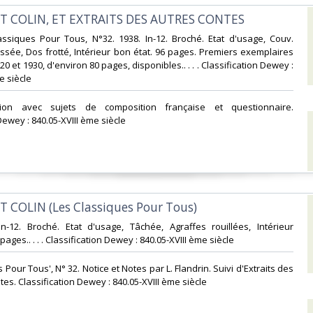
T COLIN, ET EXTRAITS DES AUTRES CONTES‎
lassiques Pour Tous, N°32. 1938. In-12. Broché. Etat d'usage, Couv.
sée, Dos frotté, Intérieur bon état. 96 pages. Premiers exemplaires
 et 1930, d'environ 80 pages, disponibles.. . . . Classification Dewey :
 siècle‎
ition avec sujets de composition française et questionnaire.
Dewey : 840.05-XVIII ème siècle‎
T COLIN (Les Classiques Pour Tous)‎
 In-12. Broché. Etat d'usage, Tâchée, Agraffes rouillées, Intérieur
ages.. . . . Classification Dewey : 840.05-XVIII ème siècle‎
s Pour Tous', N° 32. Notice et Notes par L. Flandrin. Suivi d'Extraits des
es. Classification Dewey : 840.05-XVIII ème siècle‎