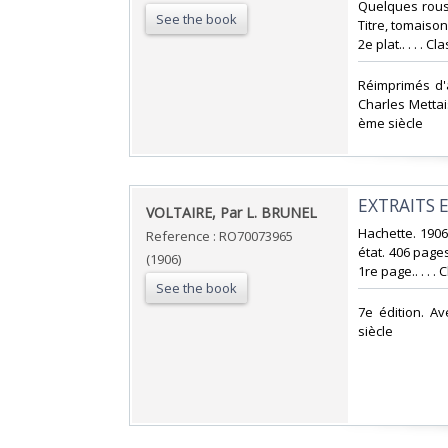
Quelques rouss
See the book
Titre, tomaison
2e plat.. . . . 
‎Réimprimés d'
Charles Mettais
ème siècle‎
‎EXTRAITS 
‎VOLTAIRE, Par L. BRUNEL‎
‎Hachette. 1906
Reference : RO70073965
état. 406 pages
(1906)
1re page.. . . .
See the book
‎7e édition. A
siècle‎