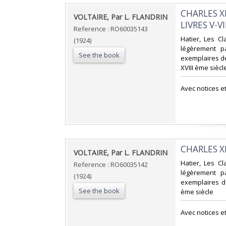
‎CHARLES X
‎VOLTAIRE, Par L. FLANDRIN‎
LIVRES V-VIII
Reference : RO60035143
‎Hatier, Les C
(1924)
légèrement pa
See the book
exemplaires des
XVIII ème siècle
‎Avec notices e
‎CHARLES XII
‎VOLTAIRE, Par L. FLANDRIN‎
‎Hatier, Les C
Reference : RO60035142
légèrement pa
(1924)
exemplaires de
See the book
ème siècle‎
‎Avec notices e