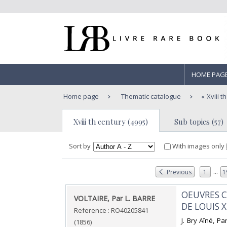
HOME PAG
Home page
Thematic catalogue
Xviii t
Xviii th century (4995)
Sub topics (57)
Sort by
With images only
...
Previous
1
1
‎OEUVRES C
‎VOLTAIRE, Par L. BARRE‎
DE LOUIS XI
Reference : RO40205841
‎J. Bry Aîné, P
(1856)