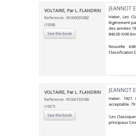
‎JEANNOT E
‎VOLTAIRE, Par L. FLANDRIN‎
‎Hatier, Les C
Reference : RO60035082
légèrement pas
(1938)
des années 1920
See the book
840.05-XVIII ème
‎Nouvelle éd
Classification 
‎JEANNOT E
‎VOLTAIRE, Par L. FLANDRIN‎
‎Hatier. 1927.
Reference : RO60130186
acceptable. 79 p
(1927)
See the book
‎'Les Classique
principaux Cont