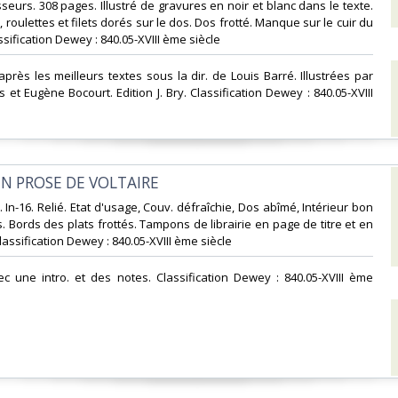
eurs. 308 pages. Illustré de gravures en noir et blanc dans le texte.
, roulettes et filets dorés sur le dos. Dos frotté. Manque sur le cuir du
Classification Dewey : 840.05-XVIII ème siècle‎
après les meilleurs textes sous la dir. de Louis Barré. Illustrées par
 et Eugène Bocourt. Edition J. Bry. Classification Dewey : 840.05-XVIII
EN PROSE DE VOLTAIRE‎
. In-16. Relié. Etat d'usage, Couv. défraîchie, Dos abîmé, Intérieur bon
. Bords des plats frottés. Tampons de librairie en page de titre et en
 Classification Dewey : 840.05-XVIII ème siècle‎
vec une intro. et des notes. Classification Dewey : 840.05-XVIII ème