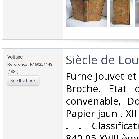
‎Siècle de Loui
‎Voltaire‎
Reference : R160221148
(1880)
‎Furne Jouvet et 
See the book
Broché. Etat d
convenable, Dos
Papier jauni. XII
. . Classific
840.05-XVIII ème