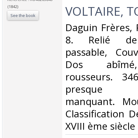
VOLTAIRE, T
(1842)
See the book
‎Daguin Frères, 
8. Relié dem
passable, Couv
Dos abîmé
rousseurs. 34
presque e
manquant. Moui
Classification 
XVIII ème siècle‎