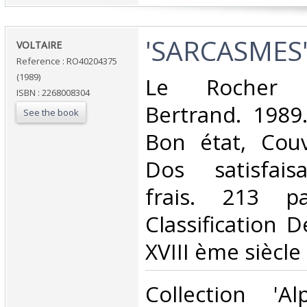
‎'SARCASMES'
‎VOLTAIRE‎
Reference : RO40204375
(1989)
‎Le Rocher 
ISBN : 2268008304
Bertrand. 1989.
See the book
Bon état, Couv
Dos satisfaisa
frais. 213 p
Classification 
XVIII ème siècle‎
‎Collection 'A