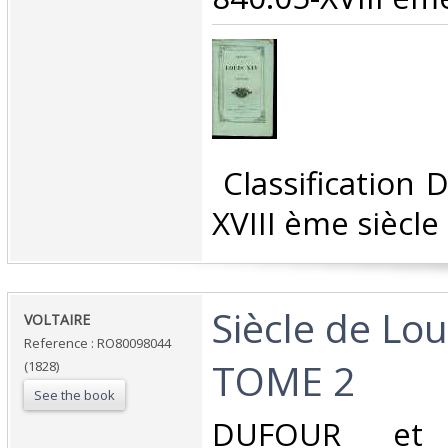
‎ Classification
XVIII ème siècle‎
‎Siècle de Lou
‎VOLTAIRE‎
Reference : RO80098044
TOME 2‎
(1828)
See the book
‎DUFOUR et 