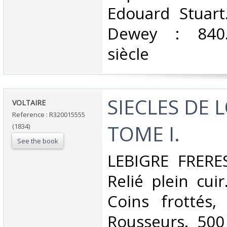
Edouard Stuart.
Dewey : 840.
siècle‎
‎SIECLES DE L
‎VOLTAIRE‎
Reference : R320015555
TOME I.‎
(1834)
See the book
‎LEBIGRE FRERES
Relié plein cuir
Coins frottés,
Rousseurs. 500