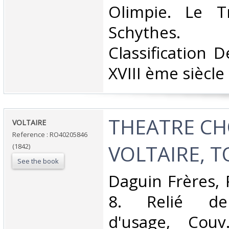
‎Olimpie. Le T
Schythes. S
Classification 
XVIII ème siècle‎
‎THEATRE CH
‎VOLTAIRE‎
Reference : RO40205846
VOLTAIRE, TO
(1842)
See the book
‎Daguin Frères, 
8. Relié dem
d'usage, Couv