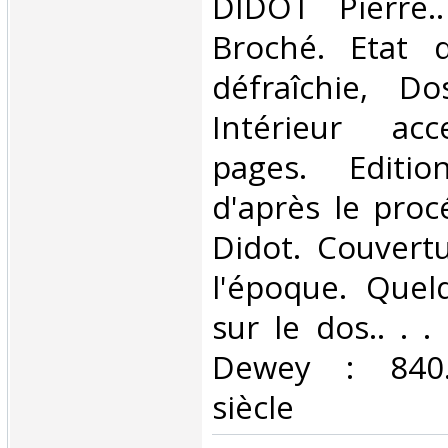
‎DIDOT Pierre.
Broché. Etat d
défraîchie, Dos
Intérieur acc
pages. Editio
d'après le proc
Didot. Couvert
l'époque. Que
sur le dos.. . . 
Dewey : 840.
siècle‎