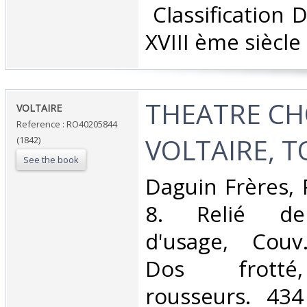
‎ Classification
XVIII ème siècle‎
‎THEATRE CH
‎VOLTAIRE‎
Reference : RO40205844
VOLTAIRE, TO
(1842)
See the book
‎Daguin Frères, 
8. Relié dem
d'usage, Couv
Dos frotté
rousseurs. 434