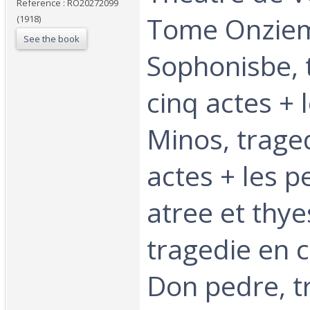
Reference : RO20272099
Tome Onzie
(1918)
See the book
Sophonisbe, 
cinq actes + l
Minos, trage
actes + les p
atree et thye
tragedie en c
Don pedre, t