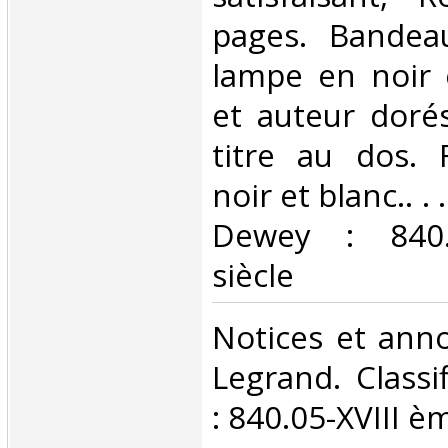
pages. Bandeau
lampe en noir e
et auteur doré
titre au dos. 
noir et blanc.. . 
Dewey : 840.
siècle‎
‎Notices et ann
Legrand. Classi
: 840.05-XVIII èm