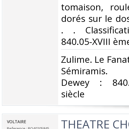
tomaison, roule
dorés sur le dos
. . Classific
840.05-XVIII ème
‎Zulime. Le Fan
Sémiramis. Cl
Dewey : 840.
siècle‎
‎THEATRE CH
‎VOLTAIRE‎
Reference : RO40205845