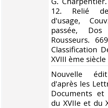
‎G. Charpentier
12. Relié dem
d'usage, Couv
passée, Dos 
Rousseurs. 669
Classification 
XVIII ème siècle‎
‎Nouvelle édi
d'après les Let
Documents et a
du XVIIe et du X