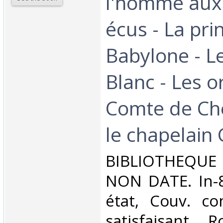
l'homme aux
écus - La pri
Babylone - L
Blanc - Les o
Comte de Che
le chapelain
‎BIBLIOTHEQU
NON DATE. In-8
état, Couv. co
satisfaisant, 