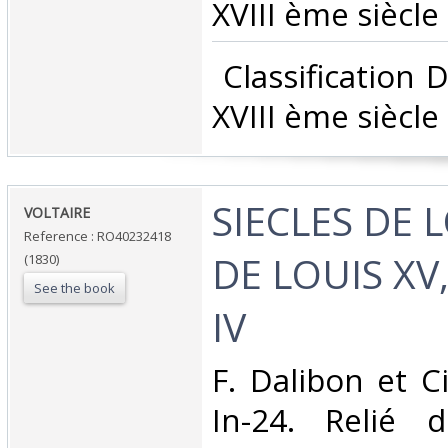
XVIII ème siècle‎
‎ Classification
XVIII ème siècle‎
‎SIECLES DE 
‎VOLTAIRE‎
Reference : RO40232418
DE LOUIS XV,
(1830)
See the book
IV‎
‎F. Dalibon et C
In-24. Relié d