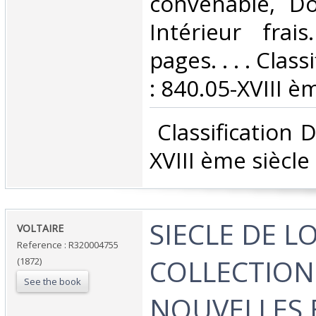
convenable, Dos
Intérieur fra
pages. . . . Clas
: 840.05-XVIII èm
‎ Classification
XVIII ème siècle‎
‎SIECLE DE LO
‎VOLTAIRE‎
Reference : R320004755
COLLECTION
(1872)
See the book
NOUVELLES 