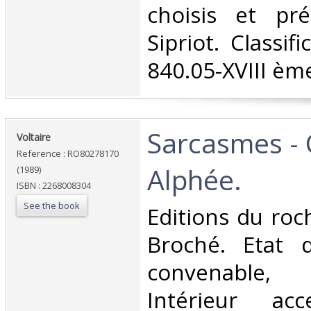
choisis et pré
Sipriot. Classif
840.05-XVIII ème
‎Sarcasmes - 
‎Voltaire‎
Reference : RO80278170
Alphée.‎
(1989)
ISBN : 2268008304
See the book
‎Editions du roc
Broché. Etat d
convenable, 
Intérieur acc