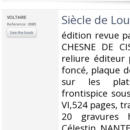
‎Siècle de Lou
‎VOLTAIRE ‎
Reference : 8985
‎édition revue 
See the book
CHESNE DE CIS
reliure éditeur 
foncé, plaque d
sur les plats
frontispice sous
VI,524 pages, t
20 gravures h
Célestin NANTE