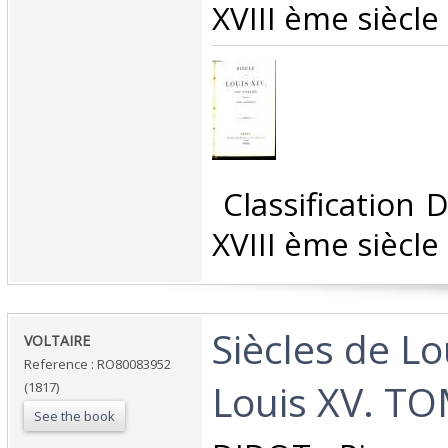
XVIII ème siècle‎
‎ Classification
XVIII ème siècle‎
‎Siècles de Lo
‎VOLTAIRE‎
Reference : RO80083952
Louis XV. TO
(1817)
See the book