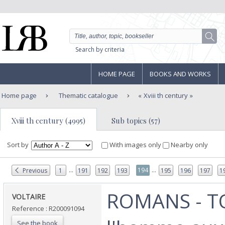
Search by criteria
HOME PAGE
BOOKS AND WORKS
Home page
Thematic catalogue
Xviii th century
Xviii th century (4995)
Sub topics (57)
Sort by
With images only
Nearby only
...
...
194
Previous
1
191
192
193
195
196
197
1
‎ROMANS - TO
‎VOLTAIRE‎
Reference : R200091094
See the book