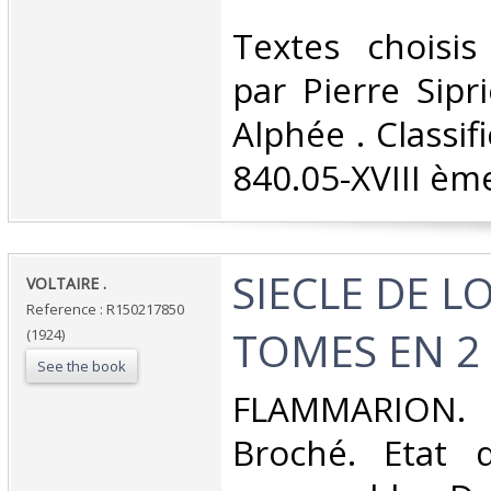
‎Textes choisi
par Pierre Sipri
Alphée . Classif
840.05-XVIII ème
‎SIECLE DE LO
‎VOLTAIRE .‎
Reference : R150217850
TOMES EN 2
(1924)
See the book
‎FLAMMARION.
Broché. Etat d