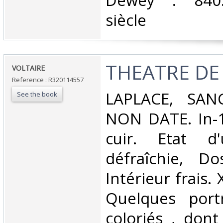
Dewey : 840.
siècle‎
‎THEATRE DE 
‎VOLTAIRE‎
Reference : R320114557
‎LAPLACE, SAN
See the book
NON DATE. In-1
cuir. Etat d'
défraîchie, Dos
Intérieur frais.
Quelques port
coloriés , dont