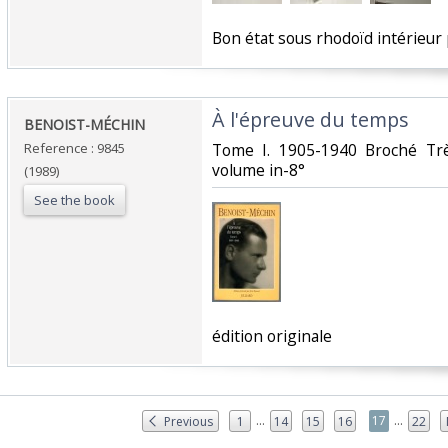
‎Bon état sous rhodoïd intérieu
‎À l'épreuve du temps‎
‎BENOIST-MÉCHIN‎
Reference : 9845
‎Tome I. 1905-1940 Broché Trè
volume in-8°‎
(1989)
See the book
‎édition originale‎
...
...
17
Previous
1
14
15
16
22