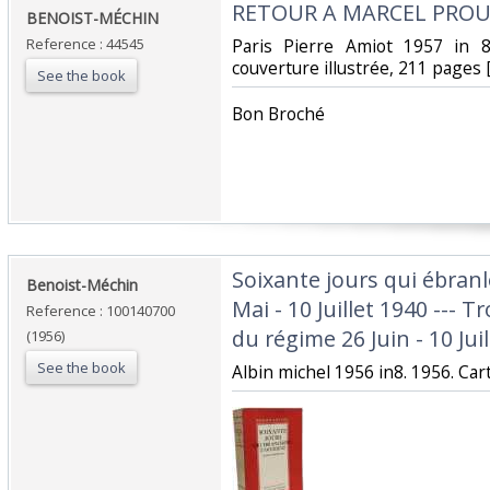
‎RETOUR A MARCEL PROUS
‎BENOIST-MÉCHIN ‎
Reference : 44545
‎Paris Pierre Amiot 1957 in 
couverture illustrée, 211 pages [
See the book
‎Bon Broché ‎
‎Soixante jours qui ébranl
‎Benoist-Méchin‎
Mai - 10 Juillet 1940 --- 
Reference : 100140700
du régime 26 Juin - 10 Juil
(1956)
See the book
‎Albin michel 1956 in8. 1956. Car