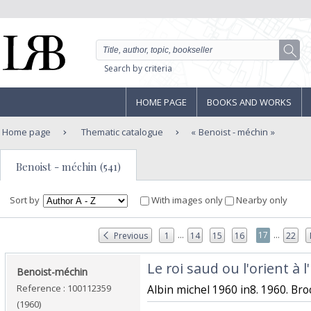
Search by criteria
HOME PAGE
BOOKS AND WORKS
Home page
Thematic catalogue
Benoist - méchin
Benoist - méchin (541)
Sort by
With images only
Nearby only
...
...
17
Previous
1
14
15
16
22
‎Le roi saud ou l'orient à 
‎Benoist-méchin‎
Reference : 100112359
‎Albin michel 1960 in8. 1960. Broc
(1960)