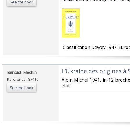
See the book
‎ Classification Dewey : 947-Europ
‎L’Ukraine des origines à S
‎Benoist-Méchin‎
Reference : 87416
‎Albin Michel 1941, in-12 broch
état‎
See the book