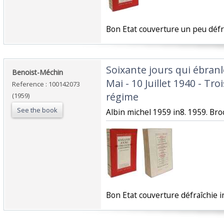
‎Bon Etat couverture un peu défr
‎Soixante jours qui ébranl
‎Benoist-Méchin‎
Mai - 10 Juillet 1940 - Tr
Reference : 100142073
régime‎
(1959)
See the book
‎Albin michel 1959 in8. 1959. Broc
‎Bon Etat couverture défraîchie i