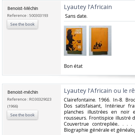
‎Lyautey l'Africain‎
‎Benoist-Méchin‎
Reference : 500303193
‎ Sans date.‎
See the book
‎Bon état‎
‎Lyautey l'Africain ou le r
‎Benoist-méchin‎
Reference : RO30329023
‎Clairefontaine. 1966. In-8. Br
Dos satisfaisant, Intérieur f
(1966)
planches illustrées en noir 
See the book
rousseurs. Frontispice illustré d
Couvertrue contrepliée.. . . .
Biographie générale et généalog