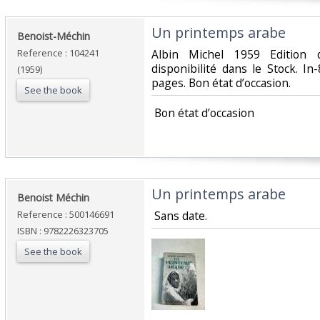
‎Un printemps arabe‎
‎Benoist-Méchin‎
Reference : 104241
‎Albin Michel 1959 Edition
disponibilité dans le Stock. I
(1959)
pages. Bon état d’occasion.‎
See the book
‎ Bon état d’occasion ‎
‎Un printemps arabe‎
‎Benoist Méchin‎
Reference : 500146691
‎ Sans date.‎
ISBN : 9782226323705
See the book