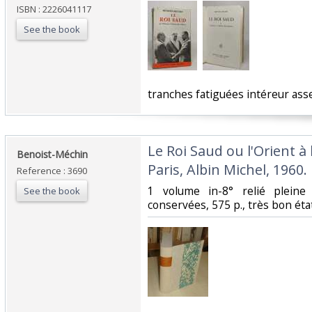
ISBN : 2226041117
See the book
‎tranches fatiguées intéreur ass
‎Le Roi Saud ou l'Orient à
‎Benoist-Méchin‎
Paris, Albin Michel, 1960.‎
Reference : 3690
‎1 volume in-8° relié pleine
See the book
conservées, 575 p., très bon état.