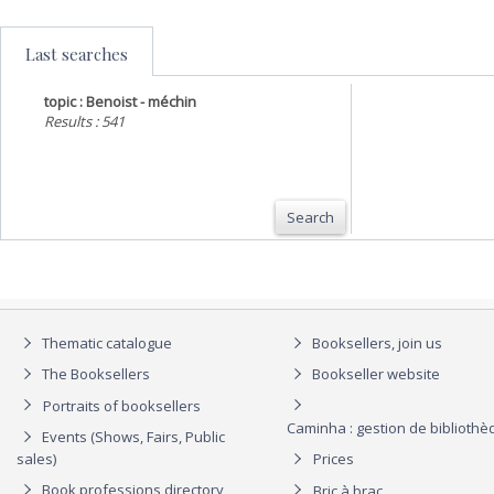
Last searches
topic : Benoist - méchin
Results : 541
Search
Thematic catalogue
Booksellers, join us
The Booksellers
Bookseller website
Portraits of booksellers
Caminha : gestion de biblioth
Events (Shows, Fairs, Public
sales)
Prices
Book professions directory
Bric à brac