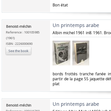
‎Bon état‎
‎Un printemps arabe‎
‎Benoist-méchin‎
Reference : 100105985
‎Albin michel 1961 in8. 1961. Broc
(1961)
ISBN : 2226000690
See the book
‎bords frottés tranche fanée 
partir de la page 55 jaquette d
plat‎
‎Un printemps arabe‎
‎Benoist-méchin‎