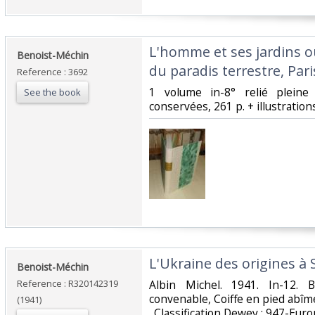
‎L'homme et ses jardins
‎Benoist-Méchin‎
du paradis terrestre, Paris
Reference : 3692
‎1 volume in-8° relié pleine
See the book
conservées, 261 p. + illustrations
‎L'Ukraine des origines à S
‎Benoist-Méchin‎
Reference : R320142319
‎Albin Michel. 1941. In-12. 
convenable, Coiffe en pied abîmée
(1941)
. Classification Dewey : 947-Euro