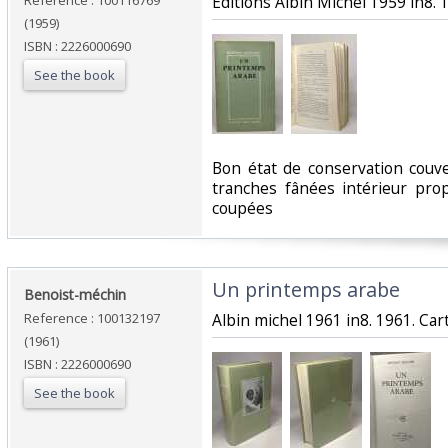
Reference : 100116769
‎Editions Albin Michel 1959 in8. 1
(1959)
ISBN : 2226000690
See the book
‎Bon état de conservation couv
tranches fânées intérieur pr
coupées‎
‎Un printemps arabe‎
‎Benoist-méchin‎
Reference : 100132197
‎Albin michel 1961 in8. 1961. Car
(1961)
ISBN : 2226000690
See the book