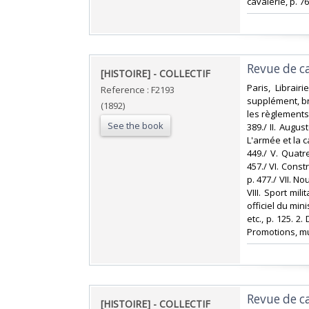
cavalerie, p. 76
‎Revue de 
‎[HISTOIRE] - COLLECTIF‎
‎Paris, Librair
Reference : F2193
supplément, bro
(1892)
les règlements.
See the book
389./ II. Augus
L'armée et la ca
449./ V. Quatr
457./ VI. Const
p. 477./ VII. N
VIII. Sport mili
officiel du min
etc., p. 125. 2.
Promotions, mut
‎Revue de 
‎[HISTOIRE] - COLLECTIF‎