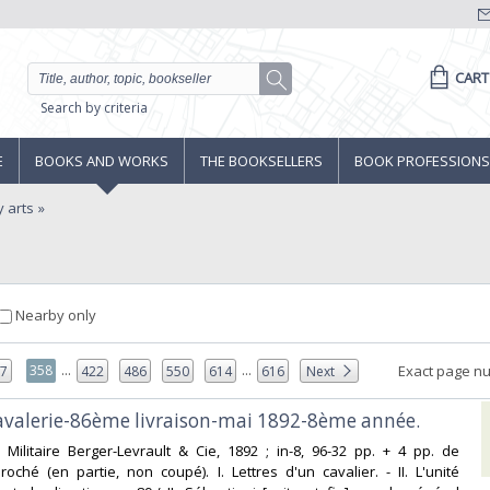
CART
Search by criteria
E
BOOKS AND WORKS
THE BOOKSELLERS
BOOK PROFESSIONS
y arts
Nearby only
...
...
358
Exact page n
57
422
486
550
614
616
Next
cavalerie-86ème livraison-mai 1892-8ème année. ‎
rie Militaire Berger-Levrault & Cie, 1892 ; in-8, 96-32 pp. + 4 pp. de
oché (en partie, non coupé). I. Lettres d'un cavalier. - II. L'unité