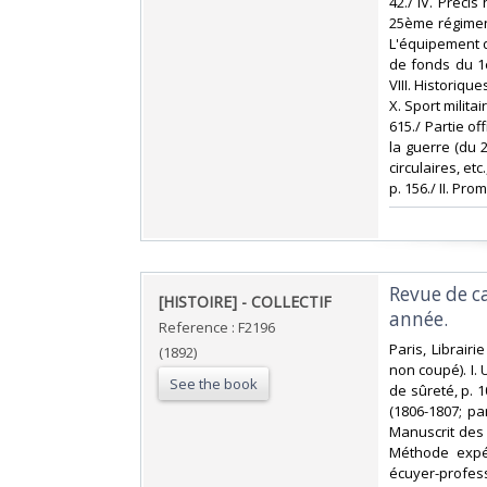
42./ IV. Précis
25ème régiment
L'équipement d
de fonds du 1e
VIII. Historiqu
X. Sport milita
615./ Partie of
la guerre (du 
circulaires, etc
p. 156./ II. Pro
‎Revue de 
‎[HISTOIRE] - COLLECTIF‎
année. ‎
Reference : F2196
‎Paris, Librair
(1892)
non coupé). I. U
See the book
de sûreté, p. 
(1806-1807; par
Manuscrit des c
Méthode expér
écuyer-profess