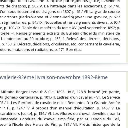
 historique de la cavalerie française par régiments [suite] : 24ème et
s de dragons, p. 50./ V. De l'attelage dans les escadrons, p. 61./ VI.
'un sous-lieutenant de dragons en 1807, p. 65./ VII. La grande course
r octobre (Berlin-Vienne et Vienne-Berlin) (avec une gravure; p. 67./
es régimentaires, p. 94./ IX. Nouvelles et renseignements divers, p. 95./
ire, p. 100./ IX. Table des matières du tome XV (avril-septembre 1892; p.
ficielle. - I. Renseignements extraits du Bulletin officiel du ministère de
21 septembre au 20 octobre; p. 153. 1. Relevé des décrets, décisions,
., p. 153. 2. Décrets, décisions, circulaires, etc., concernant la cavalerie,
motions, mutations et radiations, p. 171. Bon état.‎
cavalerie-92ème livraison-novembre 1892-8ème
ie Militaire Berger-Levrault & Cie, 1892 ; in-8, 128-8, broché (en partie,
n glorieux centenaire, p. 101./ II. Lettres d'un cavalier. - VII. Le Service
103./ III. Les Renforts de cavalerie et les Remontes à la Grande-Armée
 P. F., p. 124./ IV. À propos d'un manuel d'équitation, p. 146./ V. Le
arabiniers [suite], p. 156./ VI. Les Allures du cheval dévoilées par la
imentale. Conduite du cheval simplifiée, par M. Lenoble du Teil,
eur à l'Ecole des Haras du Pin, p. 181./ VII. Précis historique de la