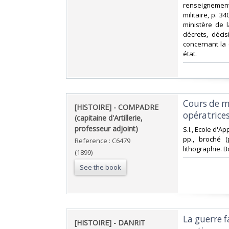
renseignements
militaire, p. 34
ministère de 
décrets, décisi
concernant la c
état.‎
‎Cours de 
‎[HISTOIRE] - COMPADRE
opératrices
(capitaine d'Artillerie,
professeur adjoint)‎
‎S.l., Ecole d'A
pp., broché (
Reference : C6479
lithographie. Bo
(1899)
See the book
‎La guerre 
‎[HISTOIRE] - DANRIT