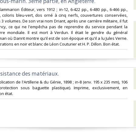
sous-marin. 3ème partie, en Angleterre. ‎
Flammarion Éditeur, vers 1912 ; in-12, 6-422 pp., 6-480 pp., 6-466 pp.,
r, coloris bleu-vert, dos orné à cinq nerfs, couvertures conservées,
 3 volumes. De son vrai nom Driant, après une carrière militaire, il fut
cy, ce qui ne l'empêcha pas de reprendre du service pendant la
re mondiale. Il est mort à Verdun. Il était le gendre du général
an où Danrit montre qu'il est de son époque et qu'il a lu Jules Verne.
rations en noir et blanc de Léon Couturier et H. P. Dillon. Bon état.‎
ésistance des matériaux. ‎
pplication de l'Artillerie & du Génie, 1898 ; in-8 (env. 195 x 235 mm), 106
protection sous baguette plastique). Imprime, exclusivement, en
n état.‎