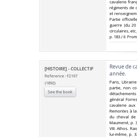
cavalerie fra
régiments de dr
et renseignemen
Partie officiel
guerre (du 20
circulaires, etc
p. 183./ II. Pro
‎Revue de 
‎[HISTOIRE] - COLLECTIF‎
année. ‎
Reference : F2197
‎Paris, Librair
(1892)
partie, non co
See the book
détachements i
général Forres
cavalerie aux
Remontes à la 
du cheval de 
Maumené, p. 308
VIII. Athos. R
lui-même, p. 32