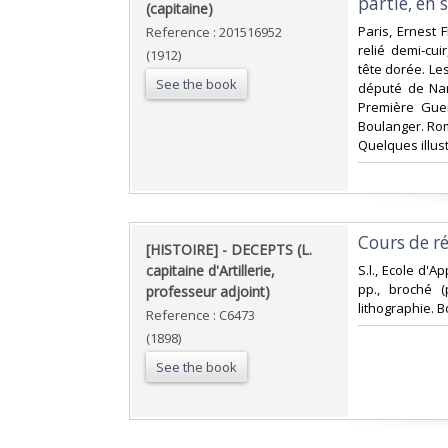
partie, en 
(capitaine)‎
‎Paris, Ernest 
Reference : 201516952
relié demi-cui
(1912)
tête dorée. Les
See the book
député de Nan
Première Guer
Boulanger. Rom
Quelques illust
‎Cours de r
‎[HISTOIRE] - DECEPTS (L.
capitaine d'Artillerie,
‎S.l., Ecole d'A
pp., broché (
professeur adjoint)‎
lithographie. Bo
Reference : C6473
(1898)
See the book