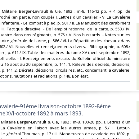
ie Militaire Berger-Levrault & Cie, 1892 ; in-8, 116-12 pp. + 4 pp. de
ché (en partie, non coupé). I. Lettres d'un cavalier. - V. La Cavalerie
'infanterie. - Le combat à pied, p. 501./ II. Le Manuscrit des carabiniers
/ III. Tactique directive. - De l'emploi rationnel de la carte, p. 553./ IV.
uestre dans nos régiments, p. 575./ V. Nos hussards. - Notes sur les
istoire générale de l'arme, p. 586./ VI. La Répartition des chevaux dans
602./ VII. Nouvelles et renseignements divers. - Bibliographie, p. 608./
itaire, p. 611./ IX. Table des matières du tome XV (avril-septembre 1892;
 officielle. - I. Renseignements extraits du Bulletin officiel du ministère
du 16 août au 20 septembre; p. 141. 1. Relevé des décrets, décisions,
., p. 141. 2. Décrets, décisions, circulaires, etc., concernant la cavalerie,
motions, mutations et radiations, p. 148. Bon état.‎
cavalerie-91ème livraison-octobre 1892-8ème
e XVI-octobre 1892 à mars 1893. ‎
e Militaire Berger-Levrault & Cie, 1892 ; in-8, 100-28 pp.. I. Lettres d'un
. La Cavalerie en liaison avec les autres armes, p. 5./ II. Latour-
le général Thoumas, p. 17./ III. Manoeuvres de cavalerie en 1892, p.