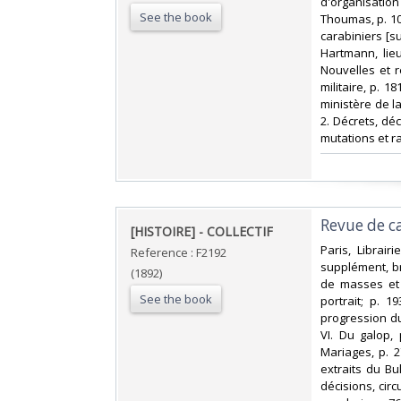
d'organisation 
See the book
Thoumas, p. 103
carabiniers [su
Hartmann, lieut
Nouvelles et r
militaire, p. 18
ministère de la
2. Décrets, déc
mutations et rad
‎Revue de c
‎[HISTOIRE] - COLLECTIF‎
‎Paris, Librai
Reference : F2192
supplément, bro
(1892)
de masses et 
See the book
portrait; p. 19
progression du
VI. Du galop, 
Mariages, p. 27
extraits du Bul
décisions, circu