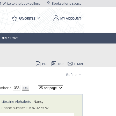
Write to the booksellers
Bookseller's space
FAVORITES
MY ACCOUNT
 DIRECTORY
PDF
RSS
E-MAIL
Refine
umber ?
OK
Librairie Alphabets
- Nancy
Phone number : 06 87 32 55 92