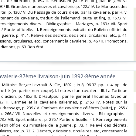
et de direction, p. 89./ II. Sébastiani [suite et fin], par le général
./ III. Grandes manoeuvres et cavalerie, p. 122./ IV. Le Manuscrit des
ite], p. 130./ V. Du Passage de cours d'eau par la cavalerie, par H. v.
enant de cavalerie, traduit de l'allemand [suite et fin], p. 157./ VI.
enseignements divers. - Bibliographie. - Mariages, p. 169./ VII. Sport
1./ Partie officielle. - I. Renseignements extraits du Bulletin officiel du
 guerre, p. 41. 1. Relevé des décrets, décisions, circulaires, etc., p. 41.
isions, circulaires, etc., concernant la cavalerie, p. 46./ II. Promotions,
iations, p. 69. Bon état.‎
avalerie-87ème livraison-juin 1892-8ème année. ‎
rie Militaire Berger-Levrault & Cie, 1892 ; in-8, 96-32 pp. + 4 pp. de
ché (en partie, non coupé). I. Lettres d'un cavalier. - III. La Tactique
d'action, p. 185./ II. D'Hautpoul, par le général Thoumas (avec un
3./ III. L'armée et la cavalerie italiennes, p. 215./ IV. Notes sur la
 dressage, p. 239./ V. Combats de cavalerie célèbres [suite], p. 255./
p. 266./ VII. Nouvelles et renseignements divers. - Bibliographie. -
3./ VIII. Sport militaire, p. 276./ Partie officielle. - I. Renseignements
letin officiel du ministère de la guerre, p. 73. 1. Relevé des décrets,
laires, etc., p. 73. 2. Décrets, décisions, circulaires, etc., concernant la