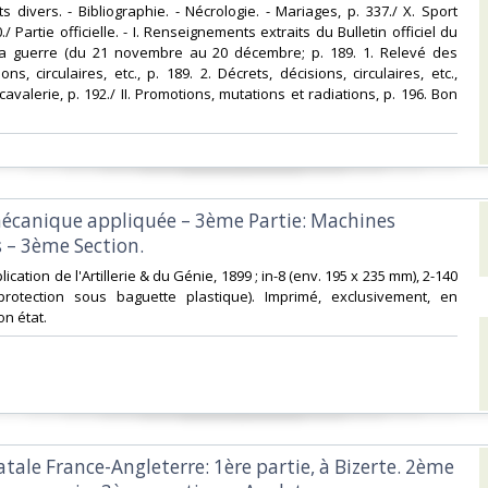
 divers. - Bibliographie. - Nécrologie. - Mariages, p. 337./ X. Sport
0./ Partie officielle. - I. Renseignements extraits du Bulletin officiel du
la guerre (du 21 novembre au 20 décembre; p. 189. 1. Relevé des
ons, circulaires, etc., p. 189. 2. Décrets, décisions, circulaires, etc.,
avalerie, p. 192./ II. Promotions, mutations et radiations, p. 196. Bon
mécanique appliquée – 3ème Partie: Machines
 – 3ème Section. ‎
pplication de l'Artillerie & du Génie, 1899 ; in-8 (env. 195 x 235 mm), 2-140
protection sous baguette plastique). Imprimé, exclusivement, en
n état.‎
fatale France-Angleterre: 1ère partie, à Bizerte. 2ème