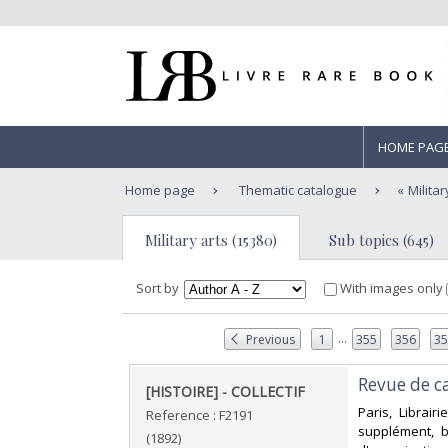
HOME PAG
Home page
Thematic catalogue
Militar
Military arts (15380)
Sub topics (645)
Sort by
With images only
...
Previous
1
355
356
3
‎Revue de 
‎[HISTOIRE] - COLLECTIF‎
‎Paris, Librai
Reference : F2191
supplément, br
(1892)