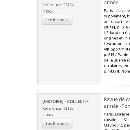
année. ‎
Reference : F2194
‎Paris, Librair
(1892)
supplément, bro
See the book
au contact de l
[suite], p. 518.
L'Education éq
origines et l'h
l'escadron, p. 
VIII. Sport mil
p. 615./ Partie
de la guerre (
circulaires, etc
p. 143./ II. Pro
‎Revue de 
‎[HISTOIRE] - COLLECTIF‎
année.-Tom
Reference : F2195
‎Paris, Librairi
(1892)
cavalier. - VI
See the book
Maubourg, par 