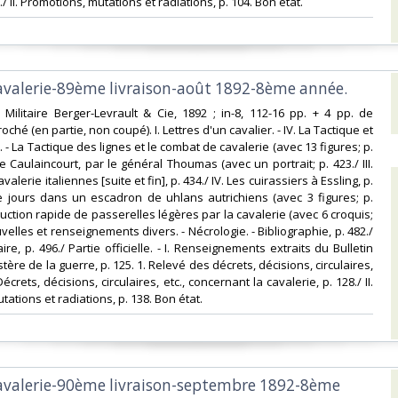
./ II. Promotions, mutations et radiations, p. 104. Bon état.‎
cavalerie-89ème livraison-août 1892-8ème année. ‎
ie Militaire Berger-Levrault & Cie, 1892 ; in-8, 112-16 pp. + 4 pp. de
ché (en partie, non coupé). I. Lettres d'un cavalier. - IV. La Tactique et
 - La Tactique des lignes et le combat de cavalerie (avec 13 figures; p.
te Caulaincourt, par le général Thoumas (avec un portrait; p. 423./ III.
valerie italiennes [suite et fin], p. 434./ IV. Les cuirassiers à Essling, p.
e jours dans un escadron de uhlans autrichiens (avec 3 figures; p.
ruction rapide de passerelles légères par la cavalerie (avec 6 croquis;
ouvelles et renseignements divers. - Nécrologie. - Bibliographie, p. 482./
taire, p. 496./ Partie officielle. - I. Renseignements extraits du Bulletin
istère de la guerre, p. 125. 1. Relevé des décrets, décisions, circulaires,
 Décrets, décisions, circulaires, etc., concernant la cavalerie, p. 128./ II.
ations et radiations, p. 138. Bon état.‎
cavalerie-90ème livraison-septembre 1892-8ème