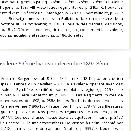
nçaise par régiments [suite] : 26ème, 27ème, 28ème, 29ème et 30ème
agons, p. 198./ VIII. Historiques régimentaires, p. 219./ IX. Nouvelles
ts divers. - Nécrologie. - Mariages, p. 220./ X. Sport militaire, p. 223./
le. - I. Renseignements extraits du Bulletin officiel du ministère de la
 octobre au 21 novembre; p. 181. 1. Relevé des décrets, décisions,
., p. 181. 2. Décrets, décisions, circulaires, etc., concernant la cavalerie,
motions, mutations et radiations, p. 186. Bon état.‎
cavalerie-93ème livraison-décembre 1892-8ème
ie Militaire Berger-Levrault & Cie, 1892 ; in-8, 112-12 pp., broché (en
upé). I. Lettres d'un cavalier. - VIII. La Cavalerie opérant avec des
solés. - Synthèse et unité de son emploi stratégique, p. 229./ II. Le
t, par M. Pierre Lehautcourt, p. 245./ III. Les Régiments mixtes de
 manoeuvres de 1892, p. 258./ IV. Les Renforts de cavalerie et les
Grande-Armée (1806-1807) [suite], par P. F., p. 278./ V. Les Blessures
guerre, p. 297./ VI. Nos premiers régiments de cavalerie, par C.
./ VII. Courses, chasse, haute école et équitation militaire, p. 319./
aid du comte Guillaume Stahremberg. De Vienne à Berlin, raconté par
5./ IX. L'anniversaire du capitaine Soufflot, p. 333./ X. Nouvelles et