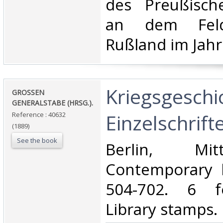
des Preußisch
an dem Feld
Rußland im Jahre
‎Kriegsgeschi
‎GROSSEN
GENERALSTABE (HRSG.).‎
Einzelschrifte
Reference : 40632
(1889)
See the book
‎Berlin, Mit
Contemporary h
504-702. 6 f
Library stamps.‎