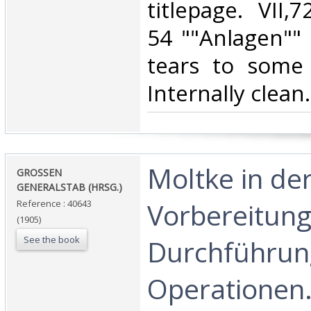
titlepage. VII,
54 ""Anlagen"" 
tears to some
Internally clean.‎
‎Moltke in de
‎GROSSEN
GENERALSTAB (HRSG.)‎
Vorbereitun
Reference : 40643
(1905)
See the book
Durchführun
Operationen.