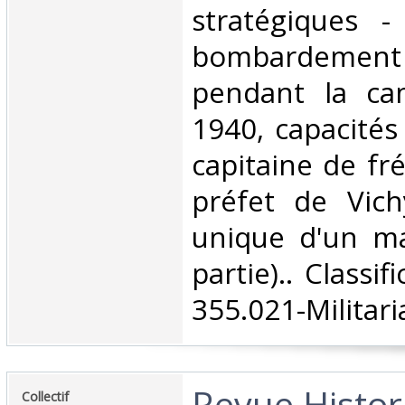
stratégiques -
bombardemen
pendant la ca
1940, capacités
capitaine de fr
préfet de Vichy
unique d'un ma
partie).. Classi
355.021-Militaria
‎Revue Histo
‎Collectif‎