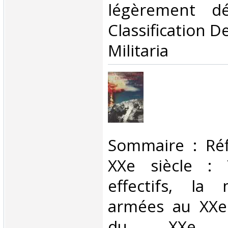
légèrement dé
Classification D
Militaria‎
‎Sommaire : Réf
XXe siècle : 
effectifs, la
armées au XXe 
du XXe s