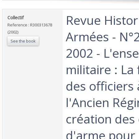
‎Revue Histo
‎Collectif‎
Reference : R300313678
Armées - N°2
(2002)
See the book
2002 - L'ens
militaire : L
des officiers 
l'Ancien Régi
création des
d'arme pour 