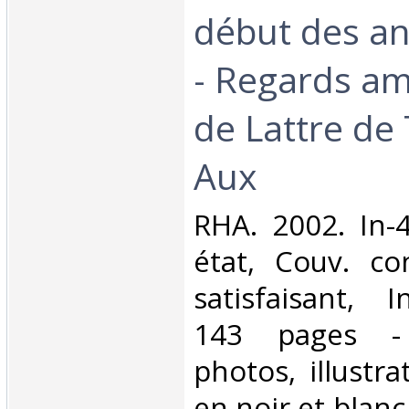
début des an
- Regards am
de Lattre de 
Aux‎
‎RHA. 2002. In-
état, Couv. co
satisfaisant, I
143 pages -
photos, illustra
en noir et blanc