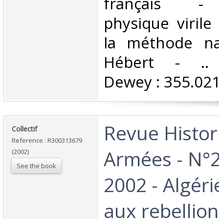
français - 
physique virile
la méthode na
Hébert - .. C
Dewey : 355.021-
‎Revue Histo
‎Collectif‎
Reference : R300313679
Armées - N°2
(2002)
See the book
2002 - Algéri
aux rebellio