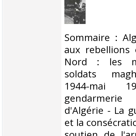
‎Sommaire : Alg
aux rebellions
Nord : les m
soldats magh
1944-mai 
gendarmerie
d'Algérie - La g
et la consécratio
soutien de l'a