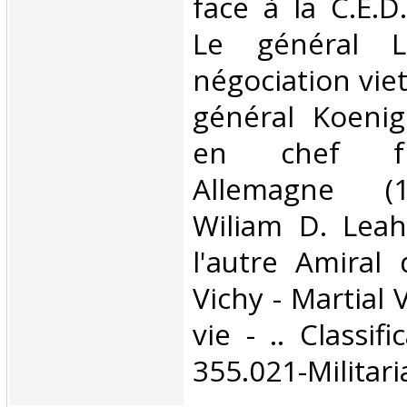
face à la C.E.D
Le général L
négociation vie
général Koeni
en chef fr
Allemagne (1
Wiliam D. Leah
l'autre Amiral 
Vichy - Martial 
vie - .. Classif
355.021-Militaria