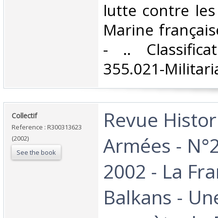
lutte contre le
Marine français
- .. Classific
355.021-Militaria
‎Revue Histo
‎Collectif‎
Reference : R300313623
Armées - N°2
(2002)
See the book
2002 - La Fra
Balkans - Une