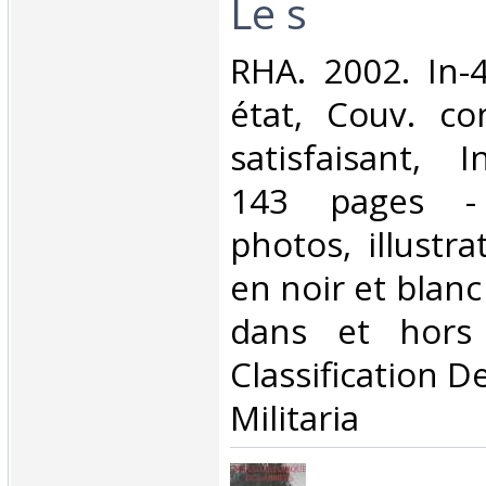
Le s‎
‎RHA. 2002. In-
état, Couv. co
satisfaisant, I
143 pages -
photos, illustra
en noir et blanc
dans et hors 
Classification D
Militaria‎