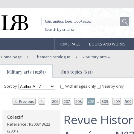
Search by criteria
HOME PAGE
BOOKS AND WORKS
Home page
Thematic catalogue
Military arts
Military arts (15285)
Sub topics (645)
Sort by
With images only
Nearby only
...
...
209
Previous
1
206
207
208
309
409
509
‎Revue Histo
‎Collectif‎
Reference : R300313622
(2001)