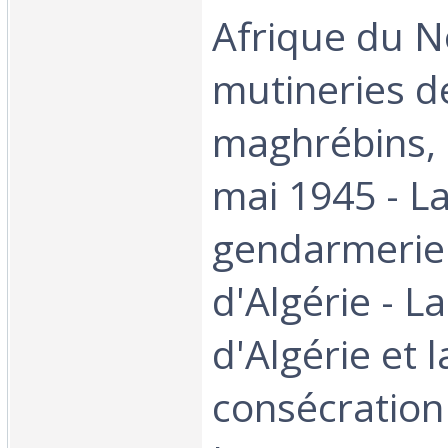
Afrique du No
mutineries d
maghrébins, 
mai 1945 - L
gendarmerie
d'Algérie - L
d'Algérie et l
consécration 