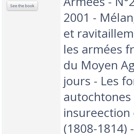
Armées - N°2
See the book
2001 - Mélan
et ravitaille
les armées f
du Moyen Ag
jours - Les f
autochtones 
insureection
(1808-1814) -