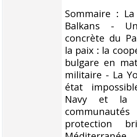
‎Sommaire : La
Balkans - Une
concrète du Pa
la paix : la coo
bulgare en mati
militaire - La Y
état impossib
Navy et la s
communau
protection br
Méditerranée 