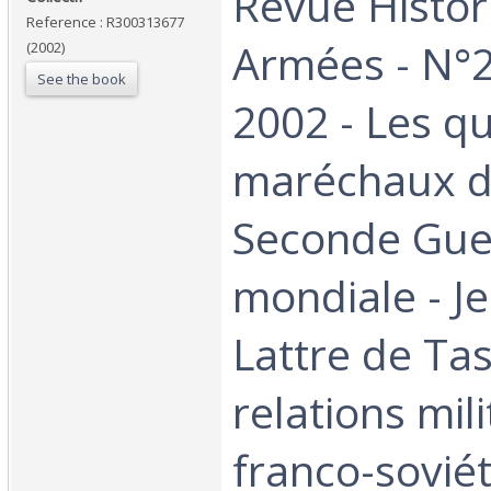
‎Revue Histo
Reference : R300313677
Armées - N°2
(2002)
See the book
2002 - Les q
maréchaux d
Seconde Gue
mondiale - J
Lattre de Tas
relations mili
franco-sovié