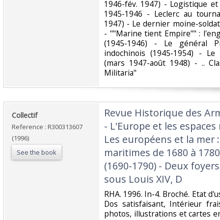
1946-fév. 1947) - Logistique et
1945-1946 - Leclerc au tournan
1947) - Le dernier moine-soldat 
- ""Marine tient Empire"" : l'
(1945-1946) - Le général P
indochinois (1945-1954) - Le
(mars 1947-août 1948) - .. Cla
Militaria"‎
‎Revue Historique des Ar
‎Collectif‎
- L'Europe et les espaces 
Reference : R300313607
Les européens et la mer :
(1996)
maritimes de 1680 à 1780
See the book
(1690-1790) - Deux foyer
sous Louis XIV, D‎
‎RHA. 1996. In-4. Broché. Etat d'
Dos satisfaisant, Intérieur f
photos, illustrations et cartes e