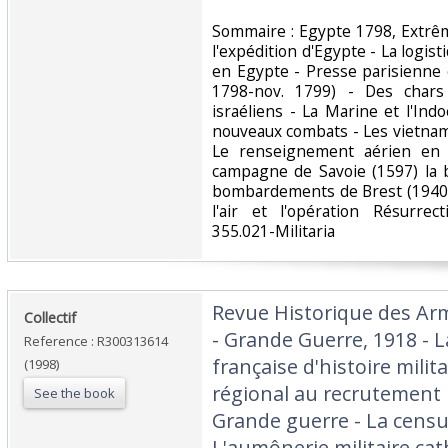
‎Sommaire : Egypte 1798, Extrê
l'expédition d'Egypte - La logis
en Egypte - Presse parisienne 
1798-nov. 1799) - Des chars 
israéliens - La Marine et l'Ind
nouveaux combats - Les vietnam
Le renseignement aérien en 
campagne de Savoie (1597) la 
bombardements de Brest (1940-
l'air et l'opération Résurrect
355.021-Militaria‎
‎Revue Historique des Ar
‎Collectif‎
- Grande Guerre, 1918 - 
Reference : R300313614
française d'histoire mili
(1998)
régional au recrutement 
See the book
Grande guerre - La censu
L'aumônerie militaire cat