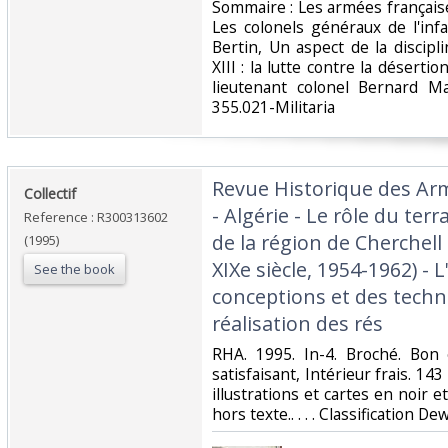
‎Sommaire : Les armées françaises
Les colonels généraux de l'inf
Bertin, Un aspect de la discip
XIII : la lutte contre la déserti
lieutenant colonel Bernard Ma
355.021-Militaria‎
‎Revue Historique des Ar
‎Collectif‎
- Algérie - Le rôle du terr
Reference : R300313602
de la région de Cherchell 
(1995)
XIXe siècle, 1954-1962) - 
See the book
conceptions et des techn
réalisation des rés‎
‎RHA. 1995. In-4. Broché. Bon
satisfaisant, Intérieur frais. 
illustrations et cartes en noir e
hors texte.. . . . Classification De