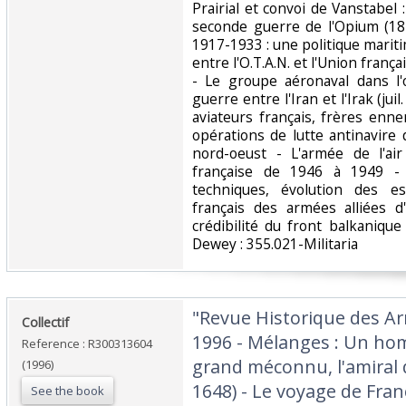
Prairial et convoi de Vanstabel :
seconde guerre de l'Opium (1
1917-1933 : une politique marit
entre l'O.T.A.N. et l'Union fran
- Le groupe aéronaval dans l'
guerre entre l'Iran et l'Irak (jui
aviateurs français, frères enn
opérations de lutte antinavir
nord-oeust - L'armée de l'ai
française de 1946 à 1949 - 
techniques, évolution des e
français des armées alliées d
crédibilité du front balkanique (
Dewey : 355.021-Militaria‎
‎"Revue Historique des A
‎Collectif‎
1996 - Mélanges : Un ho
Reference : R300313604
grand méconnu, l'amiral
(1996)
1648) - Le voyage de Fra
See the book