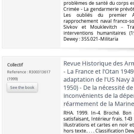
problèmes de santé du corps e
Crimée - La gendarmerie prévôt
Les oubliés du premier 
rapprochement naval franco-sov
Sivkov et Mouklevitch - Tra
interventions humanitaires (19
Dewey : 355.021-Militaria‎
‎Revue Historique des Ar
‎Collectif‎
- La France et l'Otan 1949-
Reference : R300313617
adaptation de l'US Navy à
(1999)
1950) - De la nécessité de 
See the book
inconvénients de la dépe
réarmement de la Marine s
‎RHA. 1999. In-4. Broché. Bon
satisfaisant, Intérieur frais. 
illustrations et cartes en noir e
hors texte.. . . . Classification De