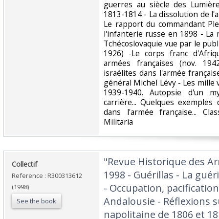
guerres au siècle des Lumièr
1813-1814 - La dissolution de l
Le rapport du commandant Ple
l'infanterie russe en 1898 - La 
Tchécoslovaquie vue par le publ
1926) -Le corps franc d'Afriq
armées françaises (nov. 1942
israélites dans l'armée français
général Michel Lévy - Les mille v
1939-1940. Autopsie d'un m
carrière... Quelques exemple
dans l'armée française... Cla
Militaria‎
‎"Revue Historique des A
‎Collectif‎
1998 - Guérillas - La gué
Reference : R300313612
- Occupation, pacificatio
(1998)
Andalousie - Réflexions su
See the book
napolitaine de 1806 et 181