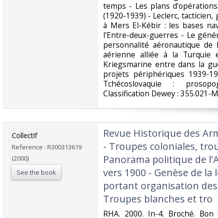
temps - Les plans d'opérations
(1920-1939) - Leclerc, tacticien, 
à Mers El-Kébir : les bases na
l'Entre-deux-guerres - Le géné
personnalité aéronautique de l
aérienne alliée à la Turquie
Kriegsmarine entre dans la gue
projets périphériques 1939-19
Tchécoslovaquie : prosopo
Classification Dewey : 355.021-Mil
‎Revue Historique des Ar
‎Collectif‎
- Troupes coloniales, tro
Reference : R300313619
Panorama politique de l'A
(2000)
vers 1900 - Genèse de la lo
See the book
portant organisation des 
Troupes blanches et tro‎
‎RHA. 2000. In-4. Broché. Bon