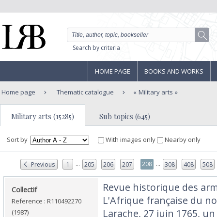
Search by criteria
HOME PAGE
BOOKS AND WORKS
Home page
Thematic catalogue
Military arts
Military arts (15285)
Sub topics (645)
Sort by
With images only
Nearby only
...
...
208
Previous
1
205
206
207
308
408
508
‎Revue historique des arm
‎Collectif‎
L'Afrique française du nor
Reference : R110492270
Larache, 27 juin 1765, un
(1987)