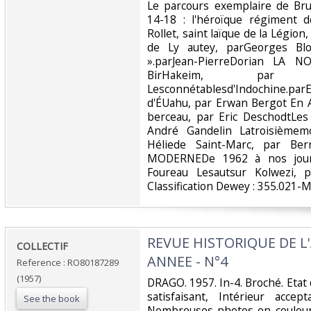
Le parcours exemplaire de Br
14-18 : l'héroïque régiment 
Rollet, saint laïque de la Légion
de Ly autey, parGeorges Blo
».parJean-PierreDorian LA 
BirHakeim, par 
Lesconnétablesd'Indochine.pa
d'ÉUahu, par Erwan Bergot En A
berceau, par Eric DeschodtLes s
André Gandelin Latroisièmemo
Héliede Saint-Marc, par Be
MODERNEDe 1962 à nos jours,
Foureau Lesautsur Kolwezi, p
Classification Dewey : 355.021-Mil
‎REVUE HISTORIQUE DE L'
‎COLLECTIF‎
ANNEE - N°4‎
Reference : RO80187289
(1957)
‎DRAGO. 1957. In-4. Broché. Etat 
satisfaisant, Intérieur acce
See the book
Nombreuses photos en couleur 