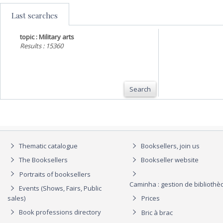
Last searches
topic : Military arts
Results : 15360
Search
Thematic catalogue
Booksellers, join us
The Booksellers
Bookseller website
Portraits of booksellers
Caminha : gestion de biblioth
Events (Shows, Fairs, Public
sales)
Prices
Book professions directory
Bric à brac