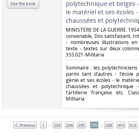
polytechnique et belges - 
See the book
le matériel et ses écoles -
chaussées et polytechniq
‎MINISTERE DE LA GUERRE. 1954. 
convenable, Dos satisfaisant, Int
- nombreuses illustrations en
texte - textes sur deux colonnes.
355.021-Militaria‎
‎Sommaire : les polytechniciens 
parmi tant d'autres - l'école 
génie et ses écoles - le matérie
chaussées et polytechnique - 
l'artillerie française etc. Cl
Militaria‎
...
...
206
Previous
1
203
204
205
308
410
512