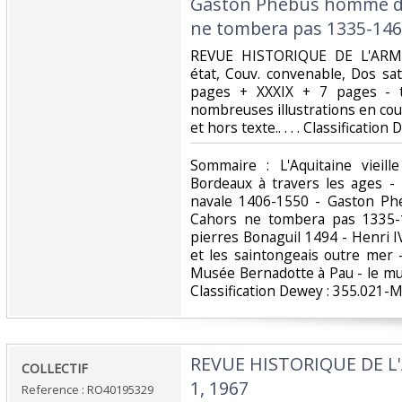
Gaston Phébus homme de
ne tombera pas 1335-1460
‎REVUE HISTORIQUE DE L'ARME
état, Couv. convenable, Dos sati
pages + XXXIX + 7 pages - t
nombreuses illustrations en cou
et hors texte.. . . . Classification
‎Sommaire : L'Aquitaine vieil
Bordeaux à travers les ages - 
navale 1406-1550 - Gaston P
Cahors ne tombera pas 1335-
pierres Bonaguil 1494 - Henri 
et les saintongeais outre mer 
Musée Bernadotte à Pau - le mus
Classification Dewey : 355.021-Mil
‎REVUE HISTORIQUE DE L
‎COLLECTIF‎
1, 1967‎
Reference : RO40195329