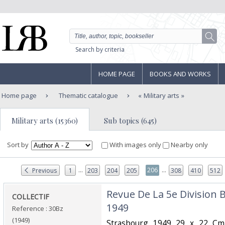
Search by criteria
HOME PAGE
BOOKS AND WORKS
Home page
Thematic catalogue
Military arts
Military arts (15360)
Sub topics (645)
Sort by
With images only
Nearby only
...
...
206
Previous
1
203
204
205
308
410
512
‎Revue De La 5e Division 
‎COLLECTIF‎
1949‎
Reference : 30Bz
(1949)
‎Strasbourg 1949 29 x 22 Cm