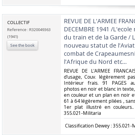
‎REVUE DE L'ARMEE FRANC
‎COLLECTIF‎
DECEMBRE 1941 /L'ecole mi
Reference : R320049363
du train et de la Garde / L
(1941)
nouveau statut de l'Avia
See the book
combat de Crapeaumesnil
l'Afrique du Nord etc...‎
‎REVUE DE L'ARMEE FRANCAISE
d'usage, Couv. légèrement pas
Intérieur frais. 91 PAGES 
photos en noir et blanc in texte,
en couleur et un plan en noir e
61 à 64 légèrement pliées , san
1er plat illustré en couleurs..
355.021-Militaria‎
‎ Classification Dewey : 355.021-Mi