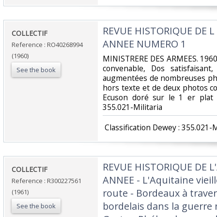
‎REVUE HISTORIQUE DE L
‎COLLECTIF‎
ANNEE NUMERO 1‎
Reference : RO40268994
(1960)
‎MINISTRERE DES ARMEES. 1960. 
convenable, Dos satisfaisant,
See the book
augmentées de nombreuses phot
hors texte et de deux photos co
Ecuson doré sur le 1 er plat ..
355.021-Militaria‎
‎ Classification Dewey : 355.021-Mi
‎REVUE HISTORIQUE DE L
‎COLLECTIF‎
ANNEE - L'Aquitaine vieill
Reference : R300227561
route - Bordeaux à travers
(1961)
bordelais dans la guerre 
See the book