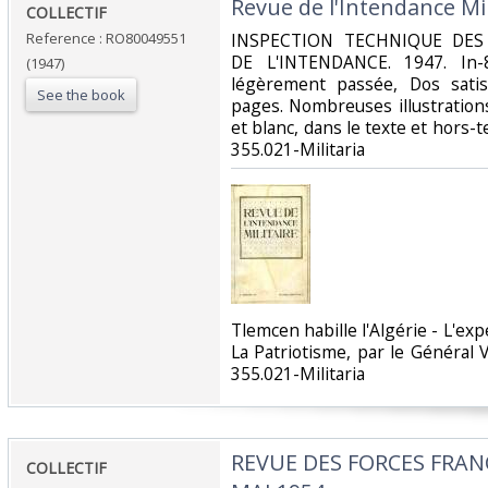
‎Revue de l'Intendance Mil
‎COLLECTIF‎
Reference : RO80049551
‎INSPECTION TECHNIQUE DES
DE L'INTENDANCE. 1947. In-8
(1947)
légèrement passée, Dos satisf
See the book
pages. Nombreuses illustration
et blanc, dans le texte et hors-tex
355.021-Militaria‎
‎Tlemcen habille l'Algérie - L'exp
La Patriotisme, par le Général Ve
355.021-Militaria‎
‎REVUE DES FORCES FRANC
‎COLLECTIF‎