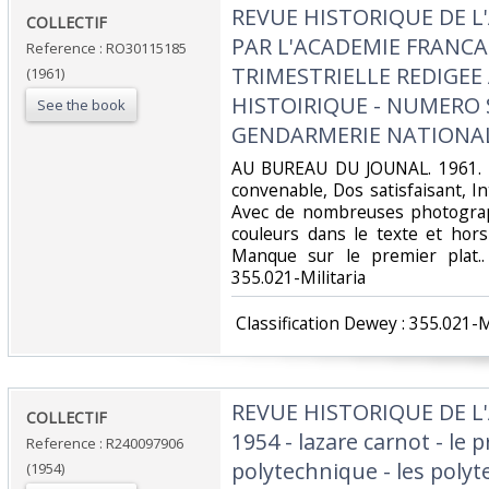
‎REVUE HISTORIQUE DE 
‎COLLECTIF‎
PAR L'ACADEMIE FRANCA
Reference : RO30115185
TRIMESTRIELLE REDIGEE 
(1961)
HISTOIRIQUE - NUMERO 
See the book
GENDARMERIE NATIONAL
‎AU BUREAU DU JOUNAL. 1961. I
convenable, Dos satisfaisant, In
Avec de nombreuses photograp
couleurs dans le texte et hor
Manque sur le premier plat.. 
355.021-Militaria‎
‎ Classification Dewey : 355.021-Mi
‎REVUE HISTORIQUE DE L
‎COLLECTIF‎
1954 - lazare carnot - le
Reference : R240097906
polytechnique - les polyt
(1954)