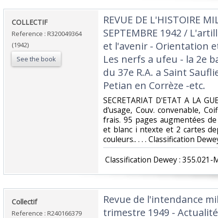
‎REVUE DE L'HISTOIRE MIL
‎COLLECTIF‎
SEPTEMBRE 1942 / L'artill
Reference : R320049364
et l'avenir - Orientation e
(1942)
Les nerfs a ufeu - la 2e 
See the book
du 37e R.A. a Saint Saufl
Petian en Corrèze -etc.‎
‎SECRETARIAT D'ETAT A LA GUER
d'usage, Couv. convenable, Coi
frais. 95 pages augmentées d
et blanc i ntexte et 2 cartes dep
couleurs.. . . . Classification Dewe
‎ Classification Dewey : 355.021-Mi
‎Revue de l'intendance mil
‎Collectif‎
trimestre 1949 - Actuali
Reference : R240166379