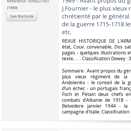
1969 - Avant propos du g
Reference : R300227507
J.Fournier - le plus vieux
(1969)
chrétienté par le général
See the book
de la guerre 1715-1718 le
etc.‎
‎REVUE HISTORIQUE DE L'ARME
état, Couv. convenable, Dos sati
pages - quelques illustrations e
texte.. . . . Classification Dewey :
‎Sommaire : Avant propos du génér
plus vieux régiment de la 
Andolenko - le conseil de la 
d'un échec - un portugais fran
Foch et Pétain deux chefs en
combats d'Albanie de 1918 - 
Belvedere janvier 1944 - la p
campagne d'Italie. Classification