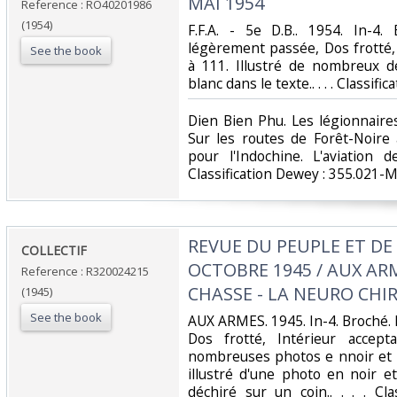
MAI 1954‎
Reference : RO40201986
(1954)
‎F.F.A. - 5e D.B.. 1954. In-4.
légèrement passée, Dos frotté, 
See the book
à 111. Illustré de nombreux d
blanc dans le texte.. . . . Classifi
‎Dien Bien Phu. Les légionnaire
Sur les routes de Forêt-Noire 
pour l'Indochine. L'aviation d
Classification Dewey : 355.021-Mil
‎REVUE DU PEUPLE ET DE
‎COLLECTIF‎
OCTOBRE 1945 / AUX ARM
Reference : R320024215
CHASSE - LA NEURO CHIR
(1945)
See the book
‎AUX ARMES. 1945. In-4. Broché. E
Dos frotté, Intérieur accept
nombreuses photos e nnoir et b
illustré d'une photo en noir e
déchiré sur un coin.. . . . Cl