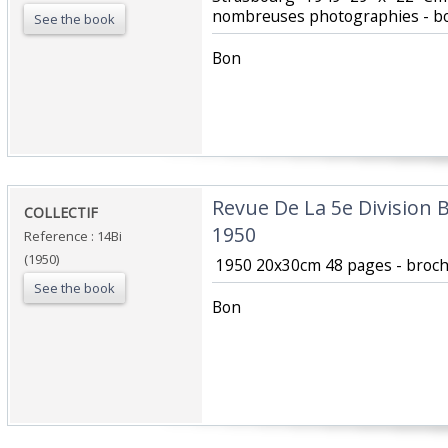
nombreuses photographies - bon
See the book
‎Bon ‎
‎Revue De La 5e Division B
‎COLLECTIF‎
1950‎
Reference : 14Bi
(1950)
‎ 1950 20x30cm 48 pages - broc
See the book
‎Bon ‎