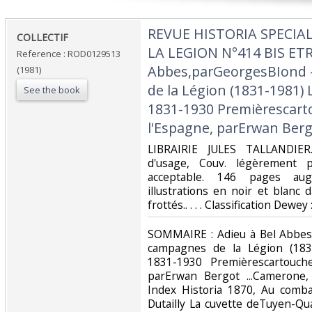
‎REVUE HISTORIA SPECIA
‎COLLECTIF‎
LA LEGION N°414 BIS ETR
Reference : ROD0129513
Abbes,parGeorgesBIond 
(1981)
de la Légion (1831-1981)
See the book
1831-1930 Premièrescartou
l'Espagne, parErwan Berg
‎LIBRAIRIE JULES TALLANDIER
d'usage, Couv. légèrement pl
acceptable. 146 pages au
illustrations en noir et blanc 
frottés.. . . . Classification Dewey
‎SOMMAIRE : Adieu à Bel Abbes
campagnes de la Légion (183
1831-1930 Premièrescartouche
parErwan Bergot ...Camerone,
Index Historia 1870, Au comba
Dutailly La cuvette deTuyen-Qu