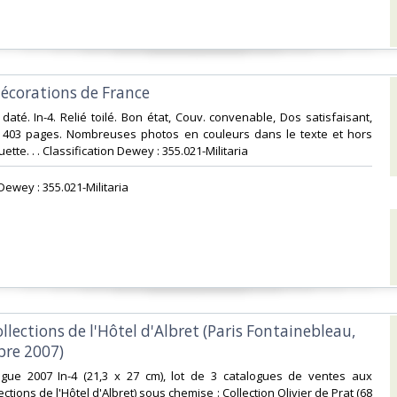
décorations de France‎
daté. In-4. Relié toilé. Bon état, Couv. convenable, Dos satisfaisant,
is. 403 pages. Nombreuses photos en couleurs dans le texte et hors
ette. . . Classification Dewey : 355.021-Militaria‎
 Dewey : 355.021-Militaria‎
ollections de l'Hôtel d'Albret (Paris Fontainebleau,
re 2007)‎
ogue 2007 In-4 (21,3 x 27 cm), lot de 3 catalogues de ventes aux
ctions de l'Hôtel d'Albret) sous chemise : Collection Olivier de Prat (68