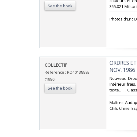
couleurs et en 
See the book
355.021-Militari
‎Photos d'Eric 
‎ORDRES E
‎COLLECTIF‎
NOV. 1986‎
Reference : RO40138893
‎Nouveau Drouo
(1986)
Intérieur frais
See the book
texte.. . . . Cla
‎Maîtres Audap
Chili. Chine. Es