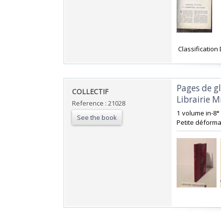
‎ Classification
‎Pages de g
‎COLLECTIF‎
Librairie M
Reference : 21028
‎1 volume in-8°
See the book
Petite déformat