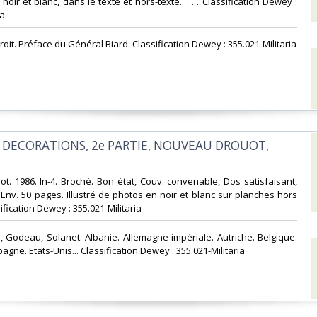
noir et blanc, dans le texte et hors-texte.. . . . Classification Dewey :
a‎
Droit. Préface du Général Biard. Classification Dewey : 355.021-Militaria‎
T DECORATIONS, 2e PARTIE, NOUVEAU DROUOT,
t. 1986. In-4. Broché. Bon état, Couv. convenable, Dos satisfaisant,
. Env. 50 pages. Illustré de photos en noir et blanc sur planches hors
ssification Dewey : 355.021-Militaria‎
, Godeau, Solanet. Albanie. Allemagne impériale. Autriche. Belgique.
pagne. Etats-Unis... Classification Dewey : 355.021-Militaria‎