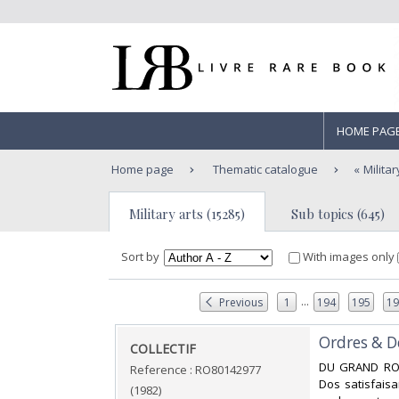
HOME PAG
Home page
Thematic catalogue
Militar
Military arts (15285)
Sub topics (645)
Sort by
With images only
...
Previous
1
194
195
1
‎Ordres & D
‎COLLECTIF‎
‎DU GRAND ROND
Reference : RO80142977
Dos satisfaisa
(1982)