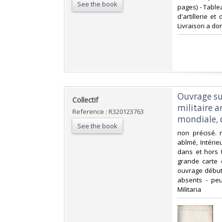
See the book
pages) - Table
d'artillerie et
Livraison a do
‎Ouvrage su
‎Collectif‎
militaire 
Reference : R320123763
mondiale, d
See the book
‎non précisé.
abîmé, Intérie
dans et hors 
grande carte 
ouvrage débuta
absents - peu 
Militaria‎