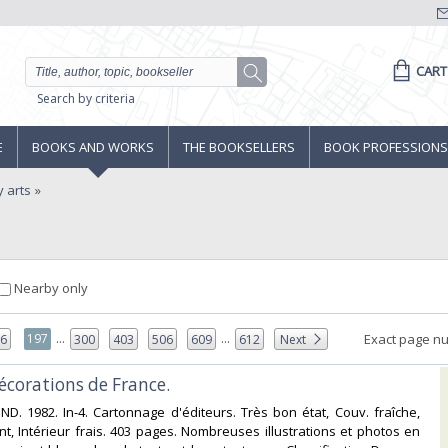
CART
Search by criteria
E
BOOKS AND WORKS
THE BOOKSELLERS
BOOK PROFESSIONS
y arts
Nearby only
...
...
197
Exact page n
96
300
403
506
609
612
Next
écorations de France.‎
. 1982. In-4. Cartonnage d'éditeurs. Très bon état, Couv. fraîche,
nt, Intérieur frais. 403 pages. Nombreuses illustrations et photos en