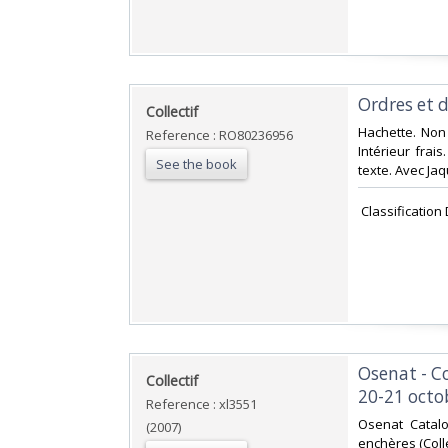
‎Ordres et 
‎Collectif‎
‎Hachette. Non 
Reference : RO80236956
Intérieur fra
See the book
texte. Avec Jaqu
‎ Classification
‎Osenat - C
‎Collectif‎
20-21 octob
Reference : xl3551
‎Osenat Catal
(2007)
enchères (Colle