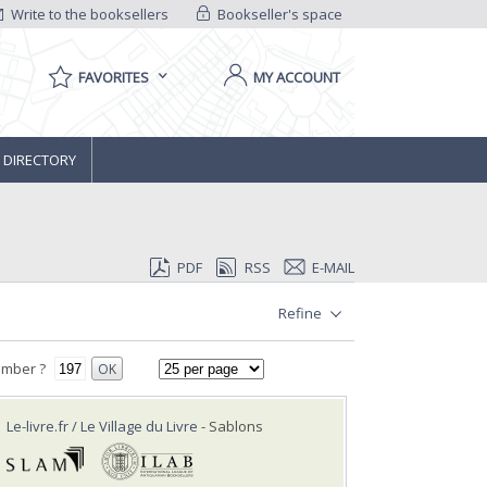
Write to the booksellers
Bookseller's space
FAVORITES
MY ACCOUNT
 DIRECTORY
PDF
RSS
E-MAIL
Refine
umber ?
OK
Le-livre.fr / Le Village du Livre
- Sablons