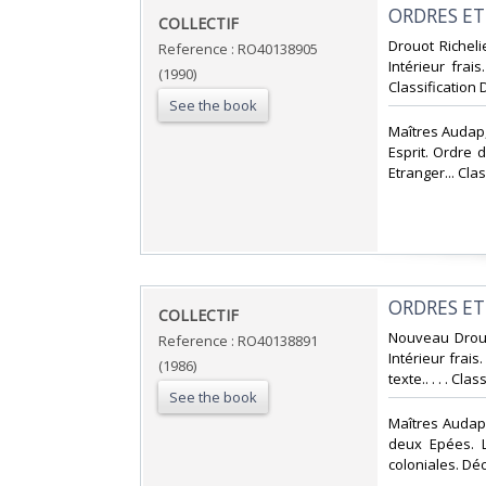
‎ORDRES E
‎COLLECTIF‎
‎Drouot Richel
Reference : RO40138905
Intérieur frais
(1990)
Classification 
See the book
‎Maîtres Audap
Esprit. Ordre
Etranger... Clas
‎ORDRES E
‎COLLECTIF‎
‎Nouveau Drouo
Reference : RO40138891
Intérieur frais
(1986)
texte.. . . . Cla
See the book
‎Maîtres Audap
deux Epées. L
coloniales. Déc