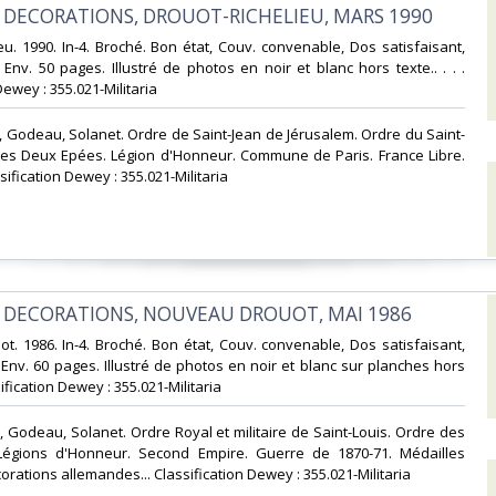
T DECORATIONS, DROUOT-RICHELIEU, MARS 1990‎
ieu. 1990. In-4. Broché. Bon état, Couv. convenable, Dos satisfaisant,
. Env. 50 pages. Illustré de photos en noir et blanc hors texte.. . . .
Dewey : 355.021-Militaria‎
, Godeau, Solanet. Ordre de Saint-Jean de Jérusalem. Ordre du Saint-
 des Deux Epées. Légion d'Honneur. Commune de Paris. France Libre.
sification Dewey : 355.021-Militaria‎
T DECORATIONS, NOUVEAU DROUOT, MAI 1986‎
t. 1986. In-4. Broché. Bon état, Couv. convenable, Dos satisfaisant,
. Env. 60 pages. Illustré de photos en noir et blanc sur planches hors
ssification Dewey : 355.021-Militaria‎
, Godeau, Solanet. Ordre Royal et militaire de Saint-Louis. Ordre des
égions d'Honneur. Second Empire. Guerre de 1870-71. Médailles
orations allemandes... Classification Dewey : 355.021-Militaria‎