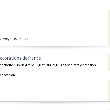
 Dewey : 355.021-Militaria‎
decorations de france‎
-hachette 1982 In-4 relié 31,8 cm sur 26,8. Très bon état d’occasion.‎
d’occasion ‎