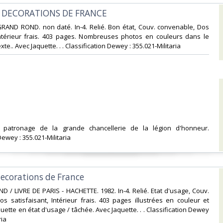
T DECORATIONS DE FRANCE‎
GRAND ROND. non daté. In-4. Relié. Bon état, Couv. convenable, Dos
 Intérieur frais. 403 pages. Nombreuses photos en couleurs dans le
xte.. Avec Jaquette. . . Classification Dewey : 355.021-Militaria‎
t patronage de la grande chancellerie de la légion d'honneur.
Dewey : 355.021-Militaria‎
decorations de France‎
 / LIVRE DE PARIS - HACHETTE. 1982. In-4. Relié. Etat d'usage, Couv.
s satisfaisant, Intérieur frais. 403 pages illustrées en couleur et
quette en état d'usage / tâchée. Avec Jaquette. . . Classification Dewey
ia‎