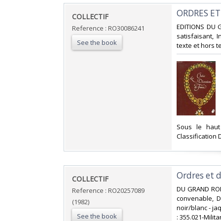
‎ORDRES E
‎COLLECTIF‎
‎EDITIONS DU 
Reference : RO30086241
satisfaisant,
See the book
texte et hors te
‎Sous le hau
Classification 
‎Ordres et 
‎COLLECTIF‎
‎DU GRAND ROND
Reference : RO20257089
convenable, Do
(1982)
noir/blanc - ja
See the book
: 355.021-Militar