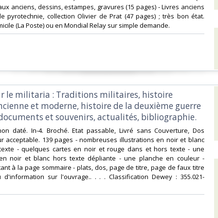
aux anciens, dessins, estampes, gravures (15 pages) - Livres anciens
 de pyrotechnie, collection Olivier de Prat (47 pages) ; très bon état.
micile (La Poste) ou en Mondial Relay sur simple demande.‎
r le militaria : Traditions militaires, histoire
ancienne et moderne, histoire de la deuxième guerre
ocuments et souvenirs, actualités, bibliographie.‎
 non daté. In-4. Broché. Etat passable, Livré sans Couverture, Dos
ur acceptable. 139 pages - nombreuses illustrations en noir et blanc
texte - quelques cartes en noir et rouge dans et hors texte - une
en noir et blanc hors texte dépliante - une planche en couleur -
nt à la page sommaire - plats, dos, page de titre, page de faux titre
d'information sur l'ouvrage.. . . . Classification Dewey : 355.021-