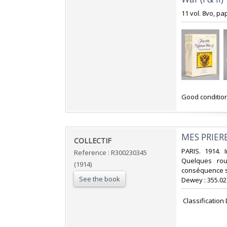
‎11 vol. 8vo, 
‎Good condition 
‎MES PRIER
‎COLLECTIF‎
‎PARIS. 1914. 
Reference : R300230345
Quelques rou
(1914)
conséquence sur
See the book
Dewey : 355.021
‎ Classification