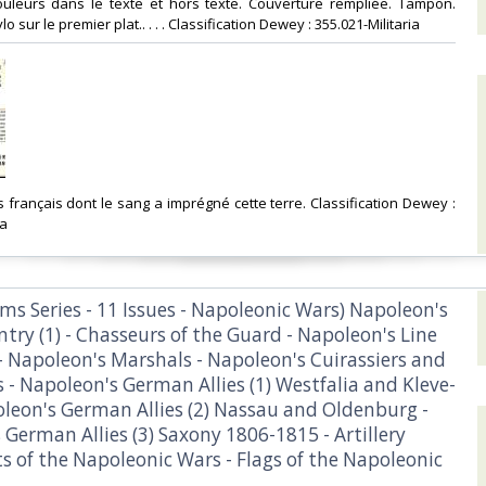
ouleurs dans le texte et hors texte. Couverture rempliée. Tampon.
lo sur le premier plat.. . . . Classification Dewey : 355.021-Militaria‎
s français dont le sang a imprégné cette terre. Classification Dewey :
a‎
ms Series - 11 Issues - Napoleonic Wars) Napoleon's
try (1) - Chasseurs of the Guard - Napoleon's Line
- Napoleon's Marshals - Napoleon's Cuirassiers and
 - Napoleon's German Allies (1) Westfalia and Kleve-
oleon's German Allies (2) Nassau and Oldenburg -
German Allies (3) Saxony 1806-1815 - Artillery
 of the Napoleonic Wars - Flags of the Napoleonic