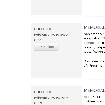
‎MEMORIAL
‎COLLECTIF‎
‎Non précisé. 1
Reference : RO20150204
acceptable. 52
(1955)
Tampon en 1re
See the book
texte. Quelque
Classification 
‎Distillateur
vénéneuses... C
‎MEMORIAL
‎COLLECTIF‎
‎NON PRECISE. 
Reference : RO30040444
Intérieur frai
(1969)