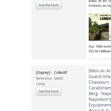
blanc et en c
See the book
Ecritures au sty
‎Aux 1000 mort
355.021-Militari
‎(Men-at-Ar
‎[Osprey] - ‎ ‎Collectif‎
Guard Infan
Reference : 69650
Chasseurs 
(1975)
Carabiniers
See the book
Berg - Nap
Napoleon's 
Equipments
War (I & II)‎