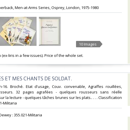
paperback, Men-at-Arms Series, Osprey, London, 1975-1980‎
10 Images
(ex-liris in a few issues). Price of the whole set.‎
ES ET MES CHANTS DE SOLDAT.‎
In-16. Broché. Etat d'usage, Couv. convenable, Agraffes rouillées,
sseurs. 32 pages agrafées - quelques rousseurs sans réelle
 la lecture - quelques tâches brunes sur les plats.. . . . Classification
-Militaria‎
 Dewey : 355.021-Militaria‎