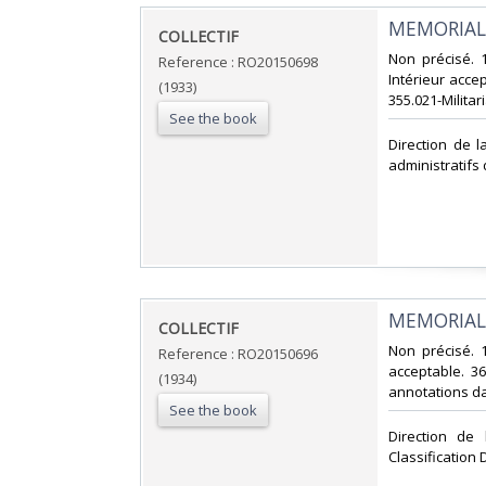
‎MEMORIAL
‎COLLECTIF‎
‎Non précisé. 1
Reference : RO20150698
Intérieur accep
(1933)
355.021-Militari
See the book
‎Direction de 
administratifs d
‎MEMORIAL
‎COLLECTIF‎
‎Non précisé. 1
Reference : RO20150696
acceptable. 3
(1934)
annotations dans
See the book
‎Direction de
Classification 