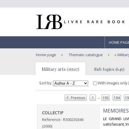
HOME PAG
Home page
Thematic catalogue
Militar
Military arts (15597)
Sub topics (645)
Sort by
With images only
...
Previous
1
193
194
1
‎MEMOIRES
‎COLLECTIF‎
‎LE GRAND LIV
Reference : R300230346
satisfaisant, In
(2000)