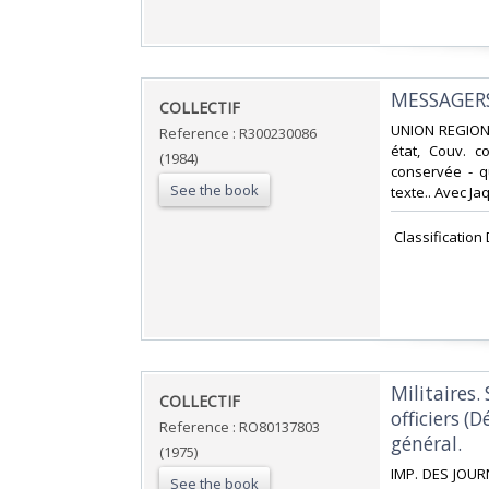
‎MESSAGERS
‎COLLECTIF‎
‎UNION REGION
Reference : R300230086
état, Couv. c
(1984)
conservée - q
See the book
texte.. Avec Jaq
‎ Classification
‎Militaires.
‎COLLECTIF‎
officiers (
Reference : RO80137803
général.‎
(1975)
‎IMP. DES JOUR
See the book