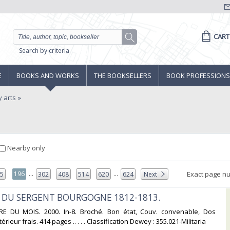
CART
Search by criteria
E
BOOKS AND WORKS
THE BOOKSELLERS
BOOK PROFESSIONS
y arts
Nearby only
...
...
196
Exact page n
95
302
408
514
620
624
Next
 DU SERGENT BOURGOGNE 1812-1813.‎
RE DU MOIS. 2000. In-8. Broché. Bon état, Couv. convenable, Dos
térieur frais. 414 pages .. . . . Classification Dewey : 355.021-Militaria‎