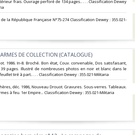
ntérieur frais. Ouvrage perforé de 134 pages.. . . . Classification Dewey
ia‎
el de la République Française N°75-274 Classification Dewey : 355.021-
A, ARMES DE COLLECTION (CATALOGUE)‎
t. 1986. In-8. Broché. Bon état, Couv. convenable, Dos satisfaisant,
s. 39 pages. Illustré de nombreuses photos en noir et blanc dans le
euillet tiré à part.. . . . Classification Dewey : 355.021-Militaria‎
hères, déc. 1986, Nouveau Drouot. Gravures. Sous-verres. Tableaux.
mes à feu. 1er Empire... Classification Dewey : 355.021-Militaria‎