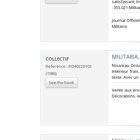
satisfaisant, I
: 355.021-Militar
‎Journal Offici
Militaria‎
‎MILITARI
‎COLLECTIF‎
‎Nouveau Drouo
Reference : RO40220103
Intérieur frai
(1986)
texte. Avec un f
See the book
‎Vente aux enc
Décorations. Ar