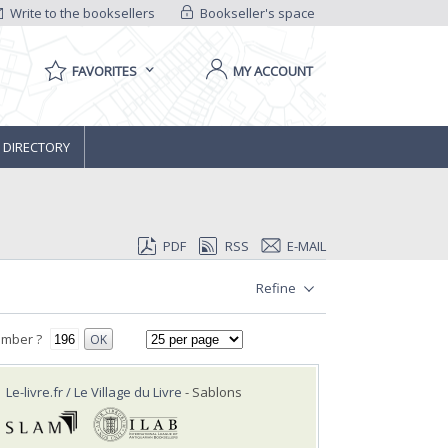
Write to the booksellers
Bookseller's space
FAVORITES
MY ACCOUNT
 DIRECTORY
PDF
RSS
E-MAIL
Refine
umber ?
OK
Le-livre.fr / Le Village du Livre
- Sablons