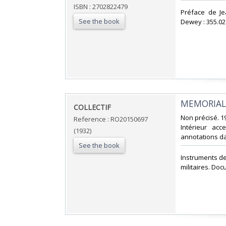
ISBN : 2702822479
‎Préface de Je
See the book
Dewey : 355.021
‎MEMORIAL
‎COLLECTIF‎
‎Non précisé. 1
Reference : RO20150697
Intérieur ac
(1932)
annotations dans
See the book
‎Instruments d
militaires. Doc