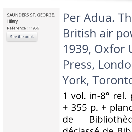
‎Per Adua. Th
‎SAUNDERS ST. GEORGE,
Hilary‎
British air p
Reference : 11956
See the book
1939, Oxfor 
Press, Lond
York, Toronto
‎1 vol. in-8° rel.
+ 355 p. + plan
de Bibliothè
déclassé de Bib