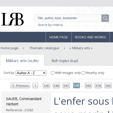
Search by criteria
HOME PAGE
BOOKS AND WORKS
Home page
Thematic catalogue
Military arts
Military arts (15285)
Sub topics (645)
Sort by
With images only
Nearby only
...
...
548
Previous
1
545
546
547
563
578
593
‎L'enfer sous 
‎SAUER, Commandant
Herbert‎
Reference : 21262