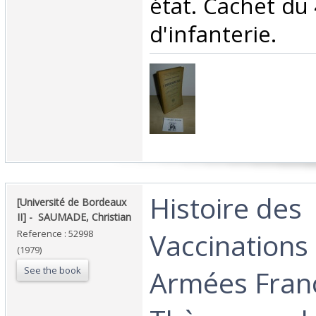
état. Cachet du
d'infanterie. ‎
‎Histoire des
‎[Université de Bordeaux
II] - ‎ ‎SAUMADE, Christian‎
Vaccinations
Reference : 52998
(1979)
See the book
Armées Franç