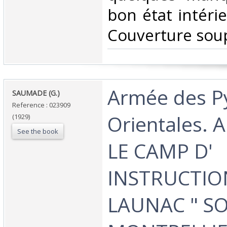
bon état intéri
Couverture soup
‎Armée des P
‎SAUMADE (G.)‎
Reference : 023909
Orientales. A
(1929)
See the book
LE CAMP D'
INSTRUCTIO
LAUNAC " S