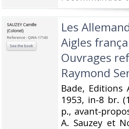
‎Les Allemand
‎SAUZEY Camille
(Colonel) ‎
Aigles frança
Reference : QWA-17143
See the book
Ouvrages re
Raymond Ser
‎Bade, Editions 
1953, in-8 br. (
p., avant-propo
A. Sauzey et N