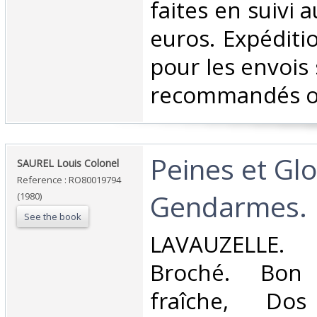
faites en suivi 
euros. Expéditi
pour les envois 
recommandés ou 
‎Peines et Gl
‎SAUREL Louis Colonel‎
Reference : RO80019794
Gendarmes.‎
(1980)
See the book
‎LAVAUZELLE.
Broché. Bon 
fraîche, Dos 