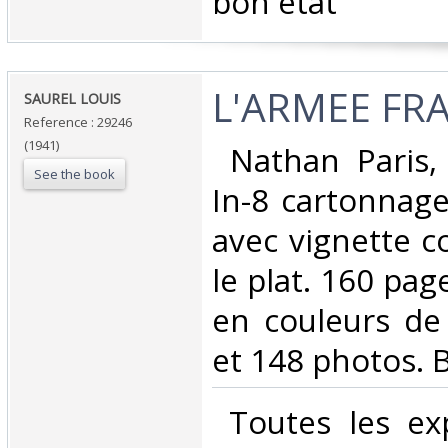
‎bon état ‎
‎L'ARMEE FRA
‎SAUREL LOUIS ‎
Reference : 29246
(1941)
‎ Nathan Paris
See the book
In-8 cartonnage
avec vignette c
le plat. 160 page
en couleurs d
et 148 photos. B
‎ Toutes les ex