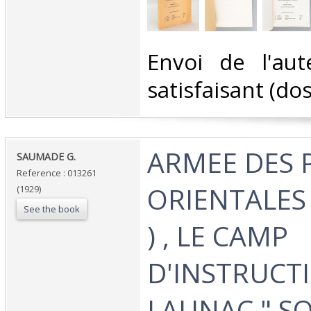
‎Envoi de l'aut
satisfaisant (dos
‎ARMEE DES
‎SAUMADE G.‎
Reference : 013261
ORIENTALES A
(1929)
See the book
) , LE CAMP
D'INSTRUCT
LAUNAC " S