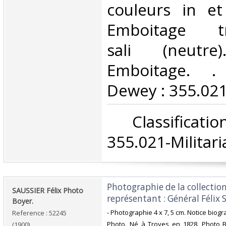
couleurs in et
Emboitage tr
sali (neutr
Emboitage. . C
Dewey : 355.021-
‎ Classifica
355.021-Militaria
‎Photographie de la collection
‎SAUSSIER Félix Photo
représentant : Général Félix S
Boyer.‎
‎- Photographie 4 x 7, 5 cm. Notice biog
Reference : 52245
‎Photo. Né à Troyes en 1828. Photo B
(1900)