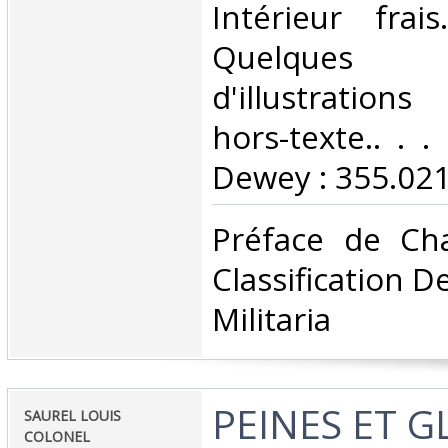
Intérieur frai
Quelques
d'illustration
hors-texte.. . . 
Dewey : 355.021-
‎Préface de Ch
Classification D
Militaria‎
‎PEINES ET 
‎SAUREL LOUIS
COLONEL‎