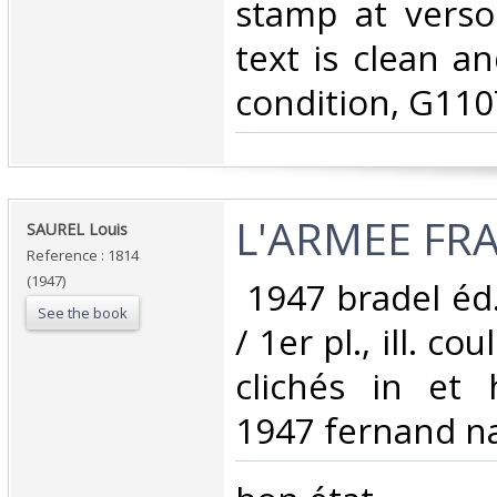
stamp at verso 
text is clean a
condition, G110
‎L'ARMEE FRA
‎SAUREL Louis‎
Reference : 1814
(1947)
‎ 1947 bradel éd. 
See the book
/ 1er pl., ill. co
clichés in et h
1947 fernand nat