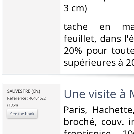
3 cm)‎
‎tache en m
feuillet, dans l
20% pour tout
supérieures à 20
‎Une visite à 
‎SAUVESTRE (Ch.)‎
Reference : 46404622
(1864)
‎Paris, Hachette
See the book
broché, couv. i
frontispice, 1