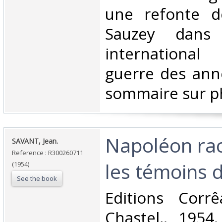
une refonte d
Sauzey dans 
international
guerre des anné
sommaire sur pho
‎Napoléon ra
‎SAVANT, Jean.‎
Reference : R300260711
les témoins de
(1954)
See the book
‎Editions Corr
Chastel,. 1954.