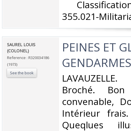
‎ Classifica
355.021-Militaria
‎PEINES ET 
‎SAUREL LOUIS
(COLONEL)‎
GENDARMES.
Reference : R320034186
(1973)
See the book
‎LAVAUZELLE.
Broché. Bon 
convenable, Dos
Intérieur frai
Queqlues illu