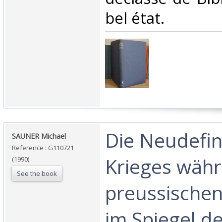
bel état. ‎
‎Die Neudefin
‎SAUNER Michael‎
Reference : G110721
Krieges wäh
(1990)
See the book
preussischen
im Spiegel de