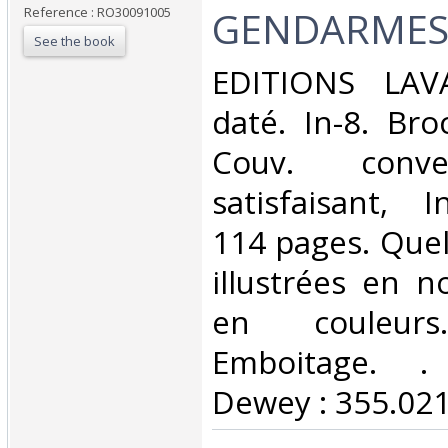
GENDARMES
Reference : RO30091005
See the book
‎EDITIONS LAV
daté. In-8. Bro
Couv. conve
satisfaisant, I
114 pages. Que
illustrées en n
en couleur
Emboitage. . C
Dewey : 355.021-