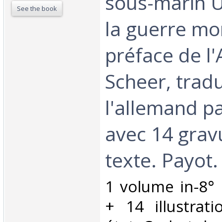
sous-marin U
See the book
la guerre mo
préface de l'
Scheer, tradu
l'allemand par
avec 14 grav
texte. Payot. 
‎1 volume in-8°
+ 14 illustrat