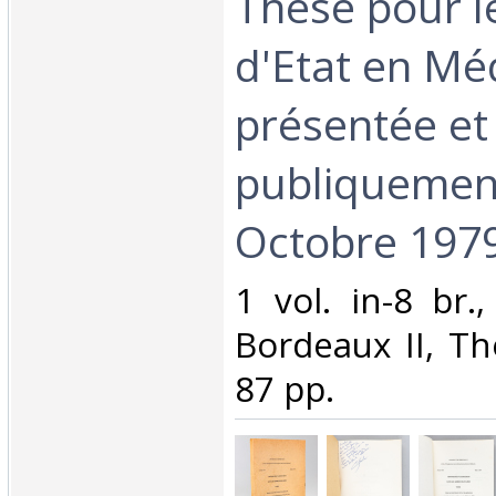
Thèse pour l
d'Etat en Mé
présentée et
publiquement
Octobre 1979
‎1 vol. in-8 br.
Bordeaux II, Th
87 pp.‎