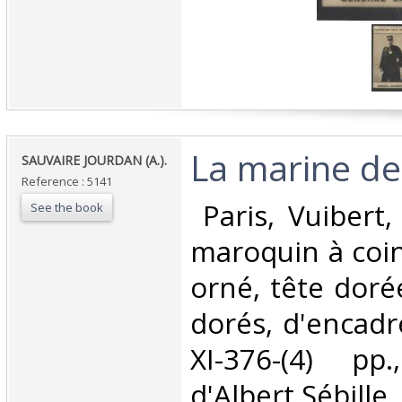
‎La marine de
‎SAUVAIRE JOURDAN (A.).‎
Reference : 5141
‎ Paris, Vuibert
See the book
maroquin à coin
orné, tête dorée
dorés, d'encadr
XI-376-(4) pp.,
d'Albert Sébille, 