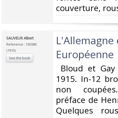
couverture, rous
‎L'Allemagne 
‎SAUVEUR Albert‎
Reference : 192080
Européenne‎
(1915)
See the book
‎ Bloud et Gay
1915. In-12 br
non coupées
préface de Henr
Quelques rous