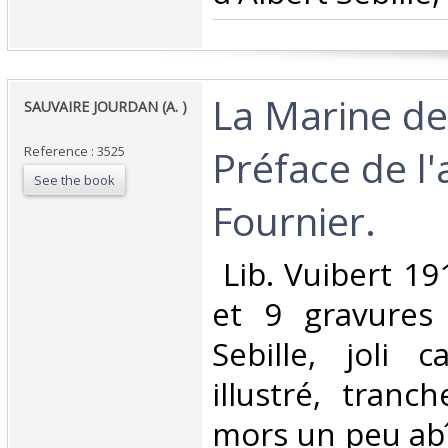
‎La Marine d
‎SAUVAIRE JOURDAN (A. )
Préface de l'
Reference : 3525
See the book
Fournier.‎
‎ Lib. Vuibert 19
et 9 gravures 
Sebille, joli 
illustré, tranc
mors un peu ab