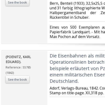
See the book
‎Bern, Benteli (1933). 32,5x25,5 
und 31 farbig lithographierte 
Halbpergamentband der Ze
Rückentitel in Schuber.‎
‎Eines von 500 Exemplaren a
Papierfabrik Landquart. - Mit 
Max Pochon auf dem Vorsatz.‎
‎Die Eisenbahnen als mili
‎(POENITZ, KARL
Operationslinien betrac
EDUARD).‎
Reference : 55785
beispiele erläutert von P
(1842)
einem militärischen Eis
See the book
Deutschland.‎
‎Adorf, Verlags-Bureau, 1842. Con
Stamp on title-page. XII,318 pp.‎