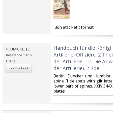
‎ Bon état Petit format ‎
‎Handbuch für die Königl
‎PLÜMICKE, J.C.‎
Artillerie=Offiziere. 2 Thei
Reference : 58160
der Artillerie. - 2. Die A
(1820)
der Artillerie). 2 Bde.‎
See the book
‎Berlin, Duncker und Humblot, 
spine. Titlelabels with gilt let
lower part of spines. XXIV,344X
plates.‎