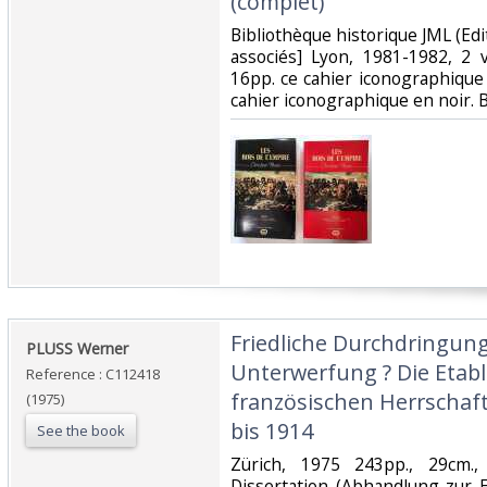
(complet)‎
‎Bibliothèque historique JML (Edi
associés] Lyon, 1981-1982, 2 v
16pp. ce cahier iconographique 
cahier iconographique en noir. 
‎Friedliche Durchdringung
‎PLUSS Werner‎
Unterwerfung ? Die Etabl
Reference : C112418
französischen Herrschaft
(1975)
bis 1914‎
See the book
‎Zürich, 1975 243pp., 29cm.
Dissertation (Abhandlung zur