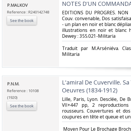
‎NOTES D'UN COMMANDA
‎P.MALKOV‎
Reference : R240142748
‎EDITIONS DU PROGRES. NON DA
Couv. convenable, Dos satisfaisa
See the book
- un plan en noir et blanc déplia
illustrations en noir et blanc ho
Dewey : 355.021-Militaria‎
‎Traduit par M.Arséniéva. Cla
Militaria‎
‎L'amiral De Cuverville. Sa
‎P.N.M.‎
Oeuvres (1834-1912)‎
Reference : 10108
(1920)
‎Lille, Paris, Lyon. Desclée, De
VII+447 pp, 2 reproductions
See the book
rousseurs. Couvertures et dos
coupures en tête et queue et un
‎ Moyen Pour Le Brochage Broché