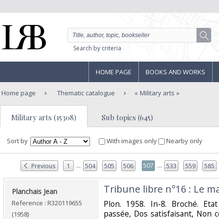
Search by criteria
HOME PAGE
BOOKS AND WORKS
Home page
Thematic catalogue
Military arts
Military arts (15308)
Sub topics (645)
Sort by
With images only
Nearby only
...
...
507
Previous
1
504
505
506
533
559
585
‎Tribune libre n°16 : Le ma
‎Planchais Jean‎
Reference : R320119655
‎Plon. 1958. In-8. Broché. Et
passée, Dos satisfaisant, Non 
(1958)