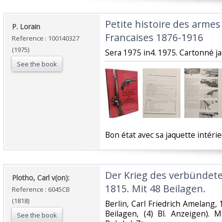
‎Petite histoire des armes
‎P. Lorain‎
Francaises 1876-1916‎
Reference : 100140327
(1975)
‎Sera 1975 in4. 1975. Cartonné ja
See the book
‎Bon état avec sa jaquette intér
‎Der Krieg des verbündet
‎Plotho, Carl v(on):‎
1815. Mit 48 Beilagen.‎
Reference : 6045CB
(1818)
‎Berlin, Carl Friedrich Amelang, 18
Beilagen, (4) Bl. Anzeigen). 
See the book