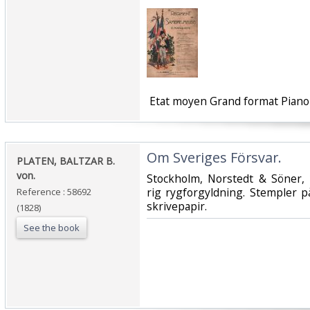
‎ Etat moyen Grand format Piano 
‎Om Sveriges Försvar.‎
‎PLATEN, BALTZAR B.
von.‎
‎Stockholm, Norstedt & Söner,
rig rygforgyldning. Stempler på 
Reference : 58692
skrivepapir.‎
(1828)
See the book