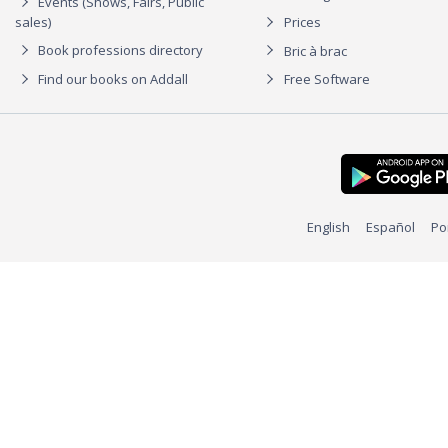
Events (Shows, Fairs, Public
sales)
Prices
Book professions directory
Bric à brac
Find our books on Addall
Free Software
English
Español
Po