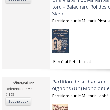
Une visite mouvementée 
tord - Balachard Roi des c
Sketch ‎
‎Partitions sur le Militaria Picot Je
‎ Bon état Petit format ‎
‎Partition de la chanson :
‎ - - Plébus,Will Mr‎
oignons (Un) Monologue 
Reference : 14754
(1898)
‎Partitions sur le Militaria Labb
See the book