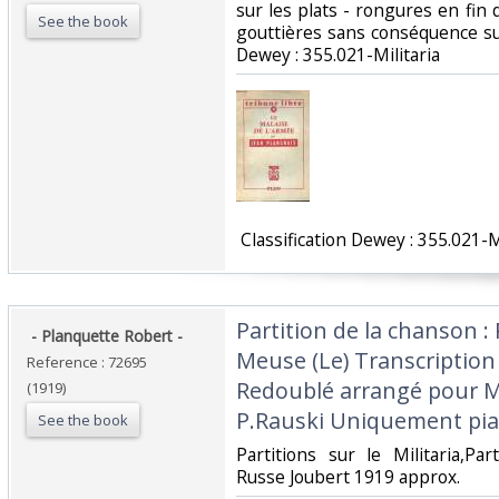
sur les plats - rongures en fin
See the book
gouttières sans conséquence sur la
Dewey : 355.021-Militaria‎
‎ Classification Dewey : 355.021-Mi
‎Partition de la chanson 
‎ - Planquette Robert - ‎
Meuse (Le) Transcription
Reference : 72695
Redoublé arrangé pour M
(1919)
P.Rauski Uniquement pian
See the book
‎Partitions sur le Militaria,Par
Russe Joubert 1919 approx.‎