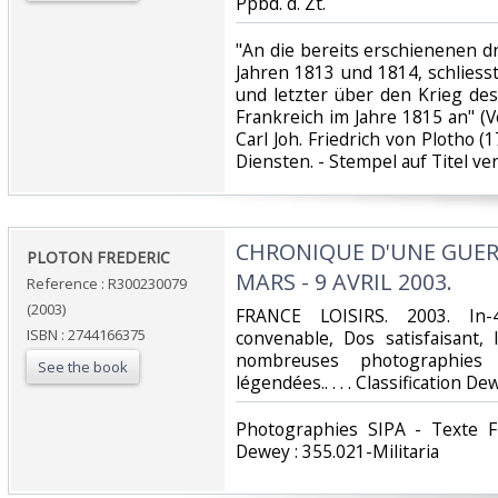
Ppbd. d. Zt.‎
‎"An die bereits erschienenen d
Jahren 1813 und 1814, schliesst
und letzter über den Krieg d
Frankreich im Jahre 1815 an" (V
Carl Joh. Friedrich von Plotho (
Diensten. - Stempel auf Titel vers
‎CHRONIQUE D'UNE GUER
‎PLOTON FREDERIC‎
MARS - 9 AVRIL 2003.‎
Reference : R300230079
(2003)
‎FRANCE LOISIRS. 2003. In-
ISBN : 2744166375
convenable, Dos satisfaisant, 
nombreuses photographies
See the book
légendées.. . . . Classification De
‎Photographies SIPA - Texte Fr
Dewey : 355.021-Militaria‎