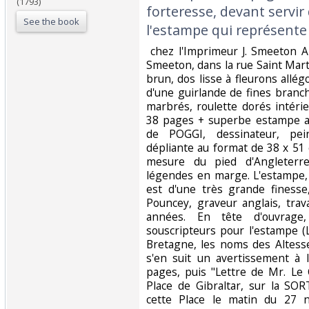
(1793)
forteresse, devant servir 
See the book
l'estampe qui représente 
‎ chez l'Imprimeur J. Smeeton A
Smeeton, dans la rue Saint Marti
brun, dos lisse à fleurons allé
d'une guirlande de fines branc
marbrés, roulette dorés intéri
38 pages + superbe estampe a
de POGGI, dessinateur, pein
dépliante au format de 38 x 51
mesure du pied d'Angleterr
légendes en marge. L'estampe,
est d'une très grande finesse
Pouncey, graveur anglais, tra
années. En tête d'ouvrage
souscripteurs pour l'estampe (
Bretagne, les noms des Altesse
s'en suit un avertissement à
pages, puis "Lettre de Mr. Le 
Place de Gibraltar, sur la SOR
cette Place le matin du 27 