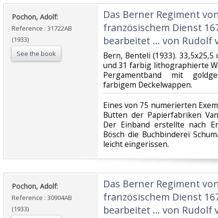
‎Das Berner Regiment von 
‎Pochon, Adolf:‎
französischem Dienst 16
Reference : 31722AB
bearbeitet ... von Rudolf 
(1933)
See the book
‎Bern, Benteli (1933). 33,5x25,5 
und 31 farbig lithographierte 
Pergamentband mit goldge
farbigem Deckelwappen.‎
‎Eines von 75 numerierten Exe
Bütten der Papierfabriken Va
Der Einband erstellte nach E
Bösch die Buchbinderei Schum
leicht eingerissen.‎
‎Das Berner Regiment von 
‎Pochon, Adolf:‎
französischem Dienst 16
Reference : 30904AB
bearbeitet ... von Rudolf 
(1933)