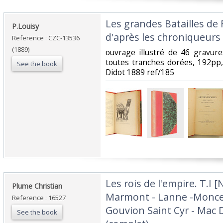
‎Les grandes Batailles de
‎P.Louisy ‎
d'après les chroniqueurs e
Reference : CZC-13536
(1889)
‎ouvrage illustré de 46 gravure
toutes tranches dorées, 192pp,
See the book
Didot 1889 ref/185‎
‎Les rois de l'empire. T.I 
‎Plume Christian‎
Marmont - Lanne -Moncey]
Reference : 16527
Gouvion Saint Cyr - Mac 
See the book