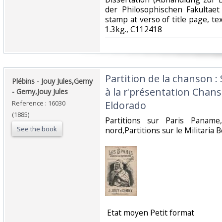
der Philosophischen Fakultaet 
stamp at verso of title page, tex
1.3kg., C112418‎
‎Partition de la chanson :
‎Plébins - Jouy Jules,Gerny
à la r'présentation Cha
- Gerny,Jouy Jules‎
Reference : 16030
Eldorado‎
(1885)
‎Partitions sur Paris Paname,
See the book
nord,Partitions sur le Militaria 
‎ Etat moyen Petit format ‎