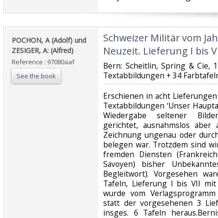
‎Schweizer Militär vom Jah
‎POCHON, A (Adolf) und
Neuzeit. Lieferung I bis VII
ZESIGER, A: (Alfred)‎
Reference : 97080aaf
‎Bern: Scheitlin, Spring & Cie, 1
Textabbildungen + 34 Farbtafeln
See the book
‎Erschienen in acht Lieferungen
Textabbildungen ‘Unser Haupt
Wiedergabe seltener Bilde
gerichtet, ausnahmslos aber 
Zeichnung ungenau oder durch
belegen war. Trotzdem sind wi
fremden Diensten (Frankreich
Savoyen) bisher Unbekannt
Begleitwort). Vorgesehen wa
Tafeln, Lieferung I bis VII mit
wurde vom Verlagsprogramm
statt der vorgesehenen 3 Lief
insges. 6 Tafeln heraus.Bern