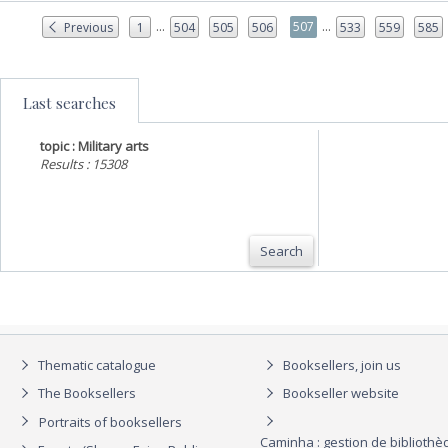
...
...
507
Previous
1
504
505
506
533
559
585
Last searches
topic : Military arts
Results : 15308
Search
Thematic catalogue
Booksellers, join us
The Booksellers
Bookseller website
Portraits of booksellers
Caminha : gestion de biblioth