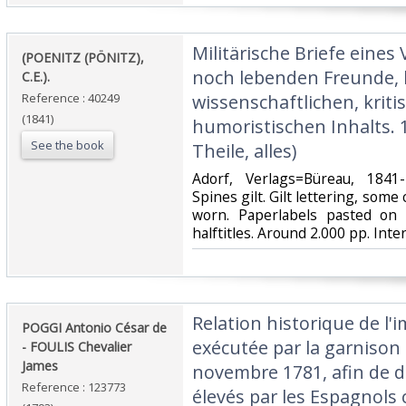
‎Militärische Briefe eine
‎(POENITZ (PÖNITZ),
noch lebenden Freunde, 
C.E.).‎
Reference : 40249
wissenschaftlichen, krit
(1841)
humoristischen Inhalts. 1
See the book
Theile, alles)‎
‎Adorf, Verlags=Büreau, 1841
Spines gilt. Gilt lettering, som
worn. Paperlabels pasted on 
halftitles. Around 2.000 pp. Intern
‎Relation historique de l
‎POGGI Antonio César de
exécutée par la garnison d
- FOULIS Chevalier
James‎
novembre 1781, afin de d
Reference : 123773
élevés par les Espagnols 