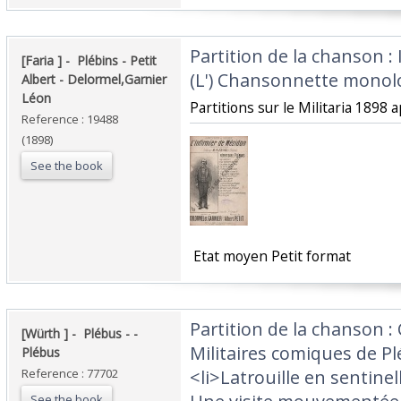
‎Partition de la chanson :
‎[Faria ] - ‎ ‎Plébins - Petit
(L') Chansonnette monol
Albert - Delormel,Garnier
Léon‎
‎Partitions sur le Militaria 1898 a
Reference : 19488
(1898)
See the book
‎ Etat moyen Petit format ‎
‎Partition de la chanson :
‎[Würth ] - ‎ ‎Plébus - -
Militaires comiques de P
Plébus‎
Reference : 77702
<li>Latrouille en sentinel
See the book