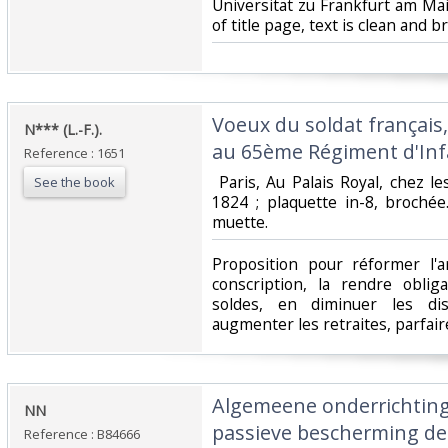
Universität zu Frankfurt am Mai
of title page, text is clean and b
‎Voeux du soldat français
‎N*** (L.-F.).‎
au 65ème Régiment d'Infan
Reference : 1651
‎ Paris, Au Palais Royal, chez
See the book
1824 ; plaquette in-8, brochée
muette. ‎
‎Proposition pour réformer l'
conscription, la rendre oblig
soldes, en diminuer les dis
augmenter les retraites, parfaire 
‎Algemeene onderrichtin
‎NN‎
passieve bescherming der
Reference : B84666