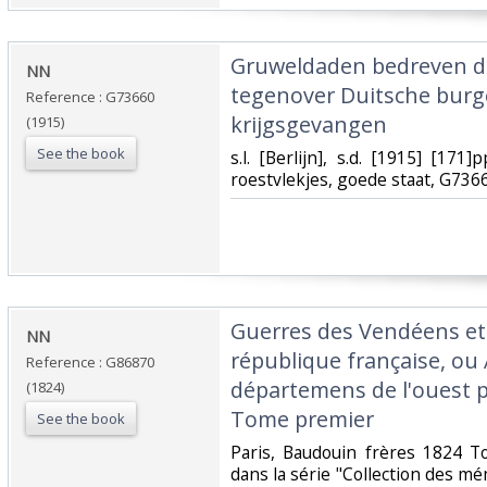
‎Gruweldaden bedreven d
‎NN‎
tegenover Duitsche burg
Reference : G73660
krijgsgevangen‎
(1915)
See the book
‎s.l. [Berlijn], s.d. [1915] [171]
roestvlekjes, goede staat, G7366
‎Guerres des Vendéens et
‎NN‎
république française, ou
Reference : G86870
départemens de l'ouest 
(1824)
Tome premier‎
See the book
‎Paris, Baudouin frères 1824 T
dans la série "Collection des mém