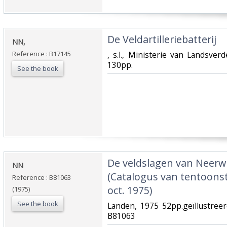
‎De Veldartilleriebatterij‎
‎NN,‎
Reference : B17145
‎, s.l., Ministerie van Landsve
130pp.‎
See the book
‎De veldslagen van Neer
‎NN‎
(Catalogus van tentoonste
Reference : B81063
oct. 1975)‎
(1975)
See the book
‎Landen, 1975 52pp.geïllustree
B81063‎