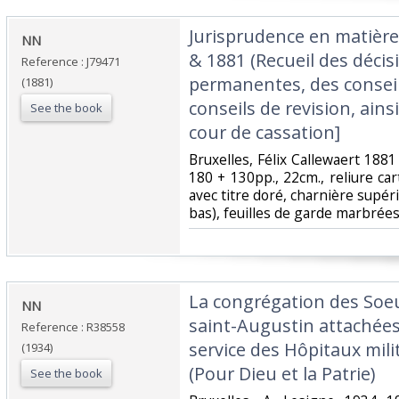
‎Jurisprudence en matière
‎NN‎
& 1881 (Recueil des déci
Reference : J79471
permanentes, des conseil
(1881)
conseils de revision, ains
See the book
cour de cassation]‎
‎Bruxelles, Félix Callewaert 188
180 + 130pp., 22cm., reliure car
avec titre doré, charnière supér
bas), feuilles de garde marbrées,
‎La congrégation des Soeu
‎NN‎
saint-Augustin attachées
Reference : R38558
service des Hôpitaux mili
(1934)
(Pour Dieu et la Patrie)‎
See the book