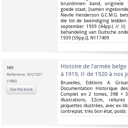
bruinlinnen band, originele
goede staat, [samen ingebonden
Nevile Henderson G.C.M.G. be
die tot de beeindiging leidden 
september 1939 (44pp.) // II
behandeling van Duitsche onde
1939 (59pp.)], N117409‎
‎Histoire de l'armée belge
‎NN‎
à 1919, II: de 1920 à nos j
Reference : B121327
(1982)
‎Bruxelles, Editions A. Gri
Documentation Historique de
See the book
Complet en 2 tomes, 398 + 3
illustrations, 32cm., reliure
jacquettes illustrées, avec ex-li
contreplat, très bon état, poids: