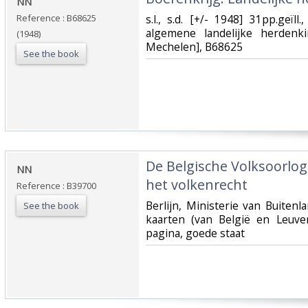
‎NN‎
Reference : B68625
‎s.l., s.d. [+/- 1948] 31pp.geï
algemene landelijke herdenk
(1948)
Mechelen], B68625‎
See the book
‎De Belgische Volksoorlog
‎NN‎
het volkenrecht‎
Reference : B39700
‎Berlijn, Ministerie van Buiten
See the book
kaarten (van België en Leuve
pagina, goede staat‎