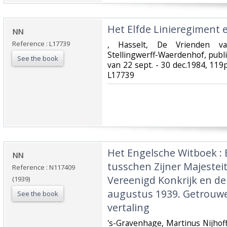
‎Het Elfde Linieregiment e
‎NN‎
Reference : L17739
‎, Hasselt, De Vrienden v
Stellingwerff-Waerdenhof, public
See the book
van 22 sept. - 30 dec.1984, 119pp.
L17739‎
‎Het Engelsche Witboek : 
‎NN‎
tusschen Zijner Majestei
Reference : N117409
Vereenigd Konkrijk en de
(1939)
augustus 1939. Getrouwe
See the book
vertaling‎
‎'s-Gravenhage, Martinus Nijho