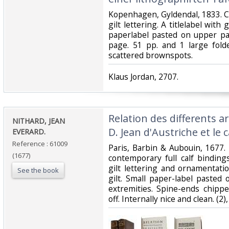
‎Kopenhagen, Gyldendal, 1833. C
gilt lettering. A titlelabel with 
paperlabel pasted on upper par
page. 51 pp. and 1 large fold
scattered brownspots.‎
‎Klaus Jordan, 2707.‎
‎Relation des differents 
‎NITHARD, JEAN
D. Jean d'Austriche et le c
EVERARD.‎
Reference : 61009
‎Paris, Barbin & Aubouin, 1677
(1677)
contemporary full calf binding
gilt lettering and ornamentati
See the book
gilt. Small paper-label pasted
extremities. Spine-ends chipp
off. Internally nice and clean. (2), 