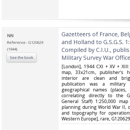
‎Gazetteers of France, 
‎NN‎
and Holland to G.S.G.S. 1
Reference : G120629
Compiled by C.I.U., publi
(1944)
Military Survey War Office
See the book
‎[London], 1944 CXI + XV + XIII
map, 33x21cm., publisher's h
interior are clean and brig
publication was a military
geographical names (places, f
correlating directly to the G.
General Staff) 1:250,000 map 
planning during World War II, d
and topography for operation
Western Europe], rare, G120629