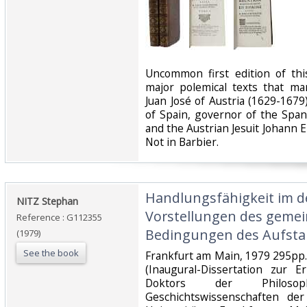
‎Uncommon first edition of thi
major polemical texts that m
Juan José of Austria (1629-1679),
of Spain, governor of the Spa
and the Austrian Jesuit Johann 
Not in Barbier.‎
‎Handlungsfähigkeit im 
‎NITZ Stephan‎
Vorstellungen des geme
Reference : G112355
Bedingungen des Aufsta
(1979)
See the book
‎Frankfurt am Main, 1979 295pp.
(Inaugural-Dissertation zur 
Doktors der Philoso
Geschichtswissenschaften de