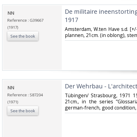
‎De militaire ineenstorting
‎NN‎
1917‎
Reference : G39667
(1917)
‎Amsterdam, W.ten Have s.d. [+/
plannen, 21cm. (in oblong), stem
See the book
‎Der Wehrbau - L'architect
‎NN‎
Reference : S87204
‎Tübingen/ Strasbourg, 1971 15
21cm., in the series "Glossari
(1971)
german-french, good condition,
See the book