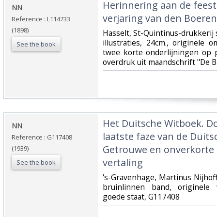
‎Herinnering aan de fees
‎NN‎
verjaring van den Boerenk
Reference : L114733
(1898)
‎Hasselt, St-Quintinus-drukkerij 
illustraties, 24cm., originele 
See the book
twee korte onderlijningen op p
overdruk uit maandschrift "De B
‎Het Duitsche Witboek. 
‎NN‎
laatste faze van de Duitsc
Reference : G117408
Getrouwe en onverkorte 
(1939)
vertaling‎
See the book
‎'s-Gravenhage, Martinus Nijho
bruinlinnen band, originele
goede staat, G117408‎