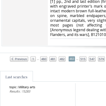
[1] pp., 2nd and last edition (fi
with engraved printer's mark o
intact modern brown full-leather
on spine, marbled endpapers,
ornamental capitals, very slig
most pages (not affecting t
[Anonymous legend dealing with
Flanders, and its wars], B121010‎
...
...
483
Previous
1
480
481
482
515
547
579
Last searches
topic : Military arts
Results : 15283