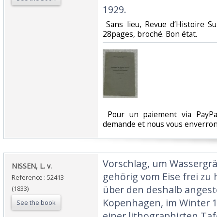
1929.‎
‎ Sans lieu, Revue d’Histoire 
28pages, broché. Bon état. ‎
‎ Pour un paiement via PayPal
demande et nous vous enverrons
‎Vorschlag, um Wassergr
‎NISSEN, L. v.‎
gehörig vom Eise frei zu 
Reference : 52413
über den deshalb angeste
(1833)
Kopenhagen, im Winter 1
See the book
einer lithographirten Tafe