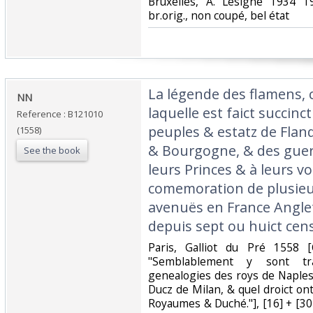
‎Bruxelles, A. Lesigne 1934 1
br.orig., non coupé, bel état‎
‎La légende des flamens,
‎NN‎
laquelle est faict succinct
Reference : B121010
peuples & estatz de Flan
(1558)
& Bourgogne, & des guerr
See the book
leurs Princes & à leurs vo
comemoration de plusieu
avenuës en France Angle
depuis sept ou huict cens
‎Paris, Galliot du Pré 1558 [
"Semblablement y sont tr
genealogies des roys de Naples 
Ducz de Milan, & quel droict on
Royaumes & Duché."], [16] + [3