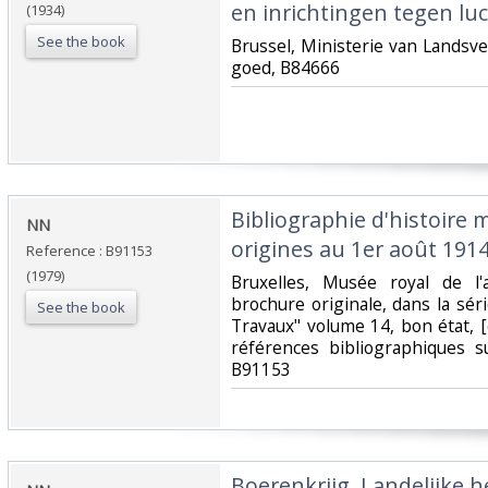
en inrichtingen tegen luc
(1934)
See the book
‎Brussel, Ministerie van Landsv
goed, B84666‎
‎Bibliographie d'histoire m
‎NN‎
origines au 1er août 1914
Reference : B91153
(1979)
‎Bruxelles, Musée royal de l
brochure originale, dans la série
See the book
Travaux" volume 14, bon état, [
références bibliographiques sur
B91153‎
‎Boerenkrijg. Landelijke 