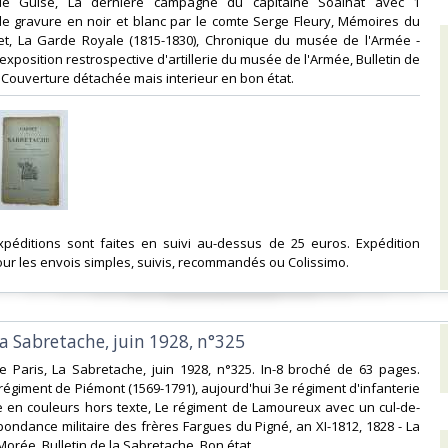
e Guise, La dernière campagne du capitaine Soalhat avec 1
de gravure en noir et blanc par le comte Serge Fleury, Mémoires du
et, La Garde Royale (1815-1830), Chronique du musée de l'Armée -
exposition restrospective d'artillerie du musée de l'Armée, Bulletin de
 Couverture détachée mais interieur en bon état.‎
expéditions sont faites en suivi au-dessus de 25 euros. Expédition
ur les envois simples, suivis, recommandés ou Colissimo. ‎
la Sabretache, juin 1928, n°325‎
e Paris, La Sabretache, juin 1928, n°325. In-8 broché de 63 pages.
régiment de Piémont (1569-1791), aujourd'hui 3e régiment d'infanterie
e en couleurs hors texte, Le régiment de Lamoureux avec un cul-de-
ondance militaire des frères Fargues du Pigné, an XI-1812, 1828 - La
rée, Bulletin de la Sabretache. Bon état.‎