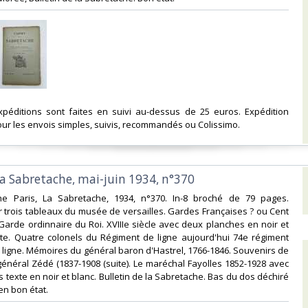
expéditions sont faites en suivi au-dessus de 25 euros. Expédition
ur les envois simples, suivis, recommandés ou Colissimo. ‎
la Sabretache, mai-juin 1934, n°370‎
he Paris, La Sabretache, 1934, n°370. In-8 broché de 79 pages.
 trois tableaux du musée de versailles. Gardes Françaises ? ou Cent
Garde ordinnaire du Roi. XVIIIe siècle avec deux planches en noir et
xte. Quatre colonels du Régiment de ligne aujourd'hui 74e régiment
e ligne. Mémoires du général baron d'Hastrel, 1766-1846. Souvenirs de
général Zédé (1837-1908 (suite). Le maréchal Fayolles 1852-1928 avec
s texte en noir et blanc. Bulletin de la Sabretache. Bas du dos déchiré
en bon état.‎