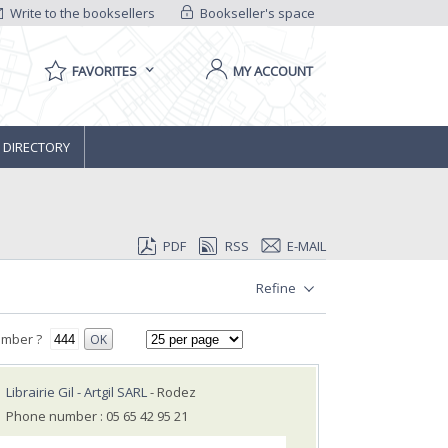
Write to the booksellers
Bookseller's space
FAVORITES
MY ACCOUNT
 DIRECTORY
PDF
RSS
E-MAIL
Refine
umber ?
OK
Librairie Gil - Artgil SARL
- Rodez
Phone number : 05 65 42 95 21