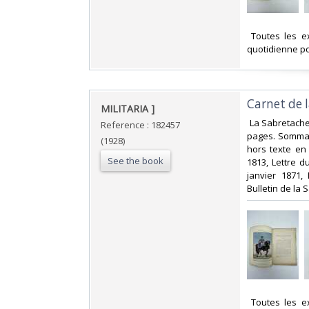
‎ Toutes les 
quotidienne po
‎Carnet de
‎MILITARIA ]‎
‎ La Sabretach
Reference : 182457
pages. Sommair
(1928)
hors texte en
See the book
1813, Lettre d
janvier 1871
Bulletin de la 
‎ Toutes les 