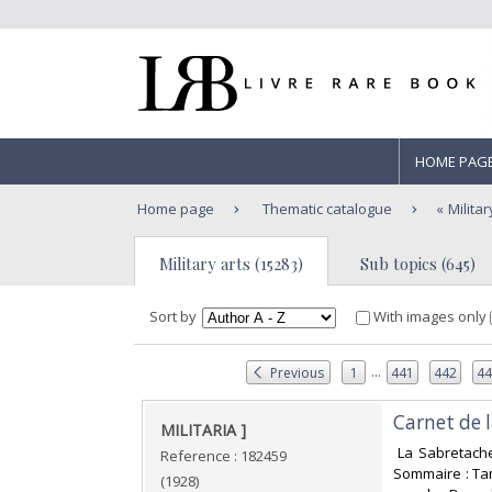
HOME PAG
Home page
Thematic catalogue
Militar
Military arts (15283)
Sub topics (645)
Sort by
With images only
...
Previous
1
441
442
4
‎Carnet de 
‎MILITARIA ]‎
‎ La Sabretach
Reference : 182459
Sommaire : Ta
(1928)