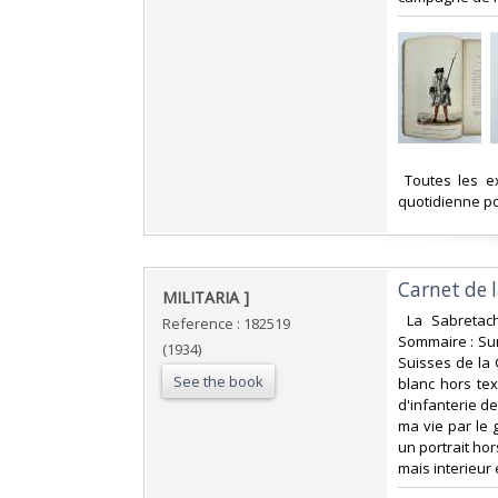
‎ Toutes les 
quotidienne po
‎Carnet de 
‎MILITARIA ]‎
‎ La Sabretac
Reference : 182519
Sommaire : Sur
(1934)
Suisses de la 
See the book
blanc hors te
d'infanterie d
ma vie par le 
un portrait hor
mais interieur 