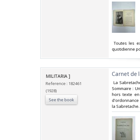
‎ Toutes les 
quotidienne po
‎Carnet de 
‎MILITARIA ]‎
‎ La Sabretach
Reference : 182461
Sommaire : Une
(1928)
hors texte en
See the book
d'ordonnance 
la Sabretache. 