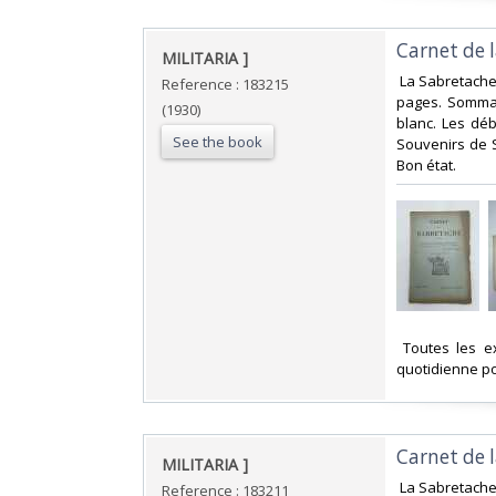
‎Carnet de
‎MILITARIA ]‎
‎ La Sabretache
Reference : 183215
pages. Sommai
(1930)
blanc. Les dé
See the book
Souvenirs de S
Bon état.‎
‎ Toutes les 
quotidienne po
‎Carnet de
‎MILITARIA ]‎
‎ La Sabretache
Reference : 183211