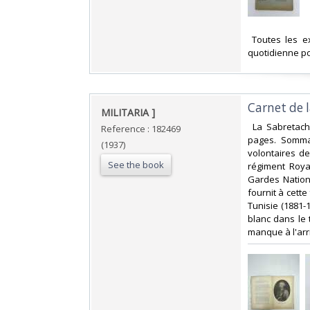
‎ Toutes les 
quotidienne po
‎Carnet de 
‎MILITARIA ]‎
‎ La Sabretac
Reference : 182469
pages. Sommai
(1937)
volontaires d
See the book
régiment Roya
Gardes Nationa
fournit à cett
Tunisie (1881-
blanc dans le 
manque à l'arri