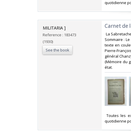
quotidienne po
‎Carnet de 
‎MILITARIA ]‎
‎ La Sabretach
Reference : 183473
Sommaire : Le 
(1930)
texte en coule
See the book
Pierre-François
général Chanzy
(Mémoire du gé
état.‎
‎ Toutes les 
quotidienne po