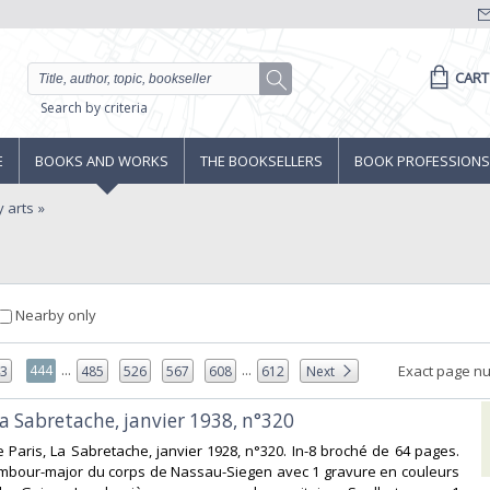
CART
Search by criteria
E
BOOKS AND WORKS
THE BOOKSELLERS
BOOK PROFESSIONS
y arts
Nearby only
...
...
444
Exact page n
43
485
526
567
608
612
Next
la Sabretache, janvier 1938, n°320‎
e Paris, La Sabretache, janvier 1928, n°320. In-8 broché de 64 pages.
mbour-major du corps de Nassau-Siegen avec 1 gravure en couleurs