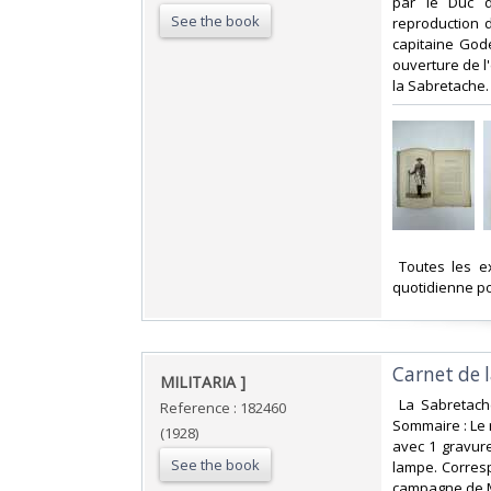
par le Duc d
See the book
reproduction 
capitaine God
ouverture de l'
la Sabretache.
‎ Toutes les 
quotidienne po
‎Carnet de 
‎MILITARIA ]‎
‎ La Sabretach
Reference : 182460
Sommaire : Le 
(1928)
avec 1 gravur
See the book
lampe. Corresp
campagne de Mo