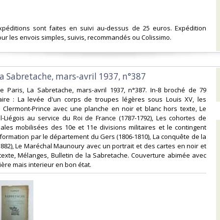
expéditions sont faites en suivi au-dessus de 25 euros. Expédition
ur les envois simples, suivis, recommandés ou Colissimo. ‎
la Sabretache, mars-avril 1937, n°387‎
he Paris, La Sabretache, mars-avril 1937, n°387. In-8 broché de 79
re : La levée d'un corps de troupes légères sous Louis XV, les
e Clermont-Prince avec une planche en noir et blanc hors texte, Le
l-Liégois au service du Roi de France (1787-1792), Les cohortes de
les mobilisées des 10e et 11e divisions militaires et le contingent
e formation par le département du Gers (1806-1810), La conquête de la
1882), Le Maréchal Maunoury avec un portrait et des cartes en noir et
texte, Mélanges, Bulletin de la Sabretache. Couverture abimée avec
ère mais interieur en bon état.‎