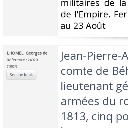
militaires de l
de l'Empire. Fe
au 23 Août‎
‎Jean-Pierre-
‎LHOMEL, Georges de‎
Reference : 24920
comte de Bé
(1907)
See the book
lieutenant g
armées du ro
1813, cinq po