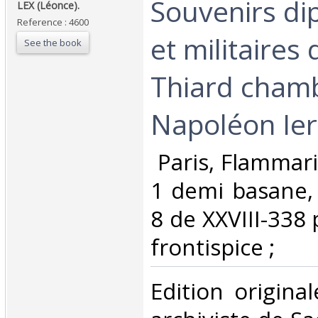
‎Souvenirs d
‎LEX (Léonce).‎
Reference : 4600
et militaires
See the book
Thiard chamb
Napoléon Ier.
‎ Paris, Flammari
1 demi basane, 
8 de XXVIII-338 
frontispice ; ‎
‎Edition origina