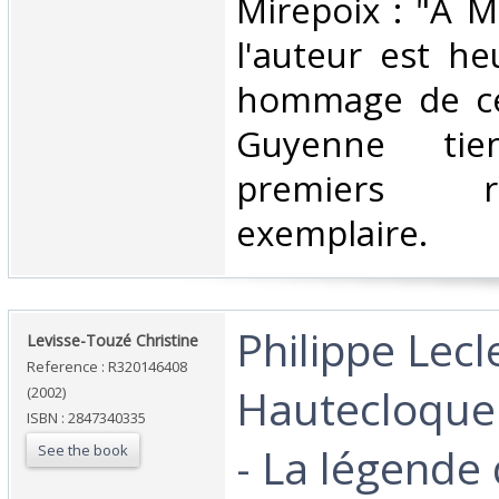
Mirepoix : "A M
l'auteur est he
hommage de ce
Guyenne ti
premiers r
exemplaire.‎
‎Philippe Lecl
‎Levisse-Touzé Christine‎
Reference : R320146408
Hautecloque
(2002)
ISBN : 2847340335
- La légende 
See the book