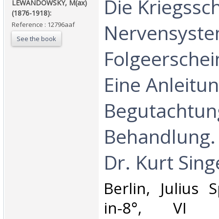
‎Die Kriegss
‎LEWANDOWSKY, M(ax)
(1876-1918):‎
Nervensyste
Reference : 12796aaf
See the book
Folgeersche
Eine Anleitun
Begutachtun
Behandlung. 
Dr. Kurt Singe
‎Berlin, Julius 
in-8°, VI