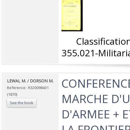
‎ Classifica
355.021-Militaria
‎CONFERENC
‎LEWAL M. / DORSON M.‎
Reference : R320098431
MARCHE D'U
(1870)
See the book
D'ARMEE + 
LA FRONTIE