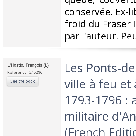
conservée. Ex-li
froid du Fraser I
par l'auteur. Pe
‎Les Ponts-d
‎L'Hostis, François (L)‎
Reference : 245286
ville à feu et
See the book
1793-1796 : 
militaire d'A
(French Editio