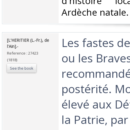
d'histoire l
Ardèche natale. 
‎Les fastes de
‎[L'HERITIER (L.-Fr.), de
l'Ain].-‎
ou les Brave
Reference : 27423
(1818)
See the book
recommandés
postérité. 
élevé aux Dé
la Patrie, pa