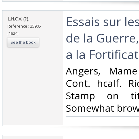
‎Essais sur le
‎L.H.C.V. (?).‎
Reference : 25905
de la Guerre
(1824)
See the book
a la Fortificat
‎Angers, Mame
Cont. hcalf. Ri
Stamp on tit
Somewhat brown