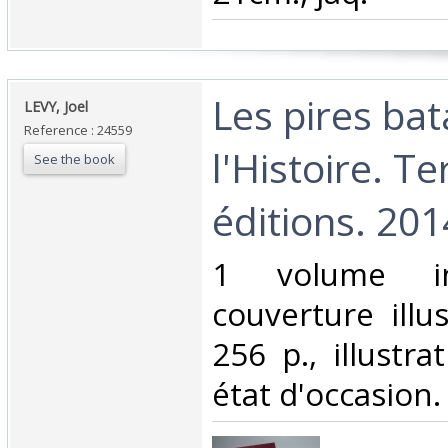
‎Les pires bat
‎LEVY, Joel‎
Reference : 24559
l'Histoire. Te
See the book
éditions. 2014
‎1 volume in
couverture illu
256 p., illustra
état d'occasion. 