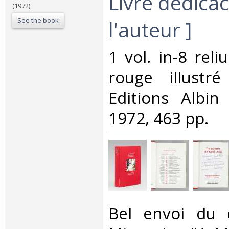
Livre dédica
(1972)
See the book
l'auteur ]‎
‎1 vol. in-8 reli
rouge illustré
Editions Albin 
1972, 463 pp.‎
‎Bel envoi du 