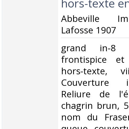
hors-texte en
‎Abbeville I
Lafosse 1907 ‎
‎grand in-8 i
frontispice e
hors-texte, v
Couverture i
Reliure de l'
chagrin brun, 5
nom du Fraser
queue, couvert