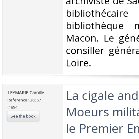
archiviste de Sa
bibliothéc
bibliothèque 
Macon. Le géné
consiller génér
Loire. ‎
‎La cigale an
‎LEYMARIE Camille ‎
Reference : 36567
Moeurs milit
(1894)
See the book
le Premier Em