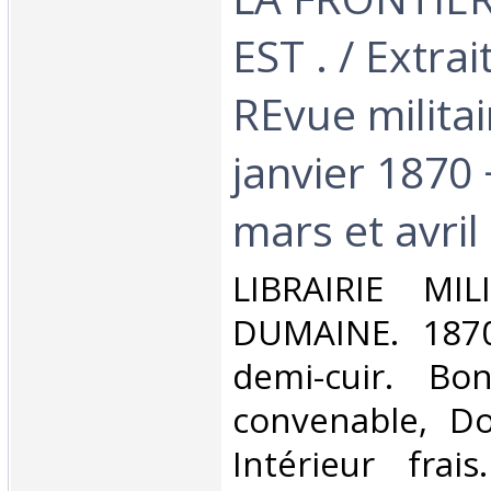
EST . / Extrai
REvue militai
janvier 1870 
mars et avril 
‎LIBRAIRIE MI
DUMAINE. 1870.
demi-cuir. Bo
convenable, Dos
Intérieur fra