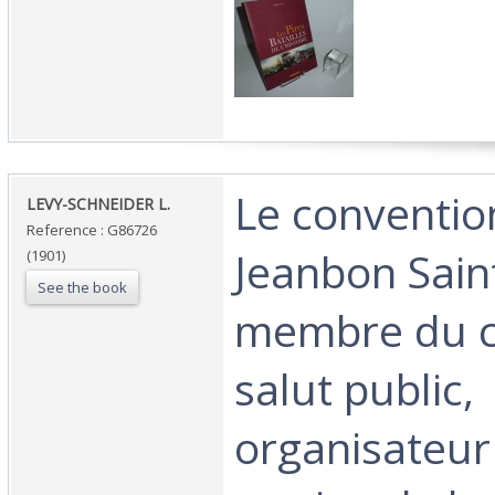
‎Le conventio
‎LEVY-SCHNEIDER L.‎
Reference : G86726
Jeanbon Sain
(1901)
See the book
membre du c
salut public,
organisateur