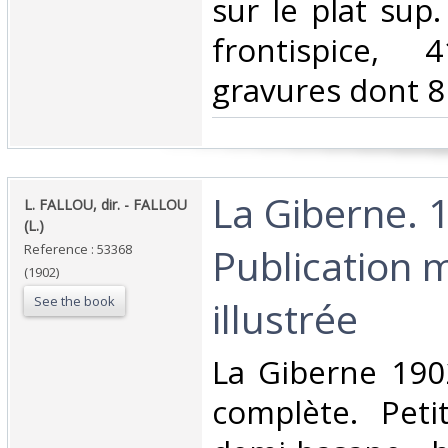
sur le plat sup. i
frontispice,
gravures dont 8 
‎La Giberne. 
‎L. FALLOU, dir. - FALLOU
(L.)‎
Publication 
Reference : 53368
(1902)
See the book
illustrée‎
‎La Giberne 19
complète. Petit