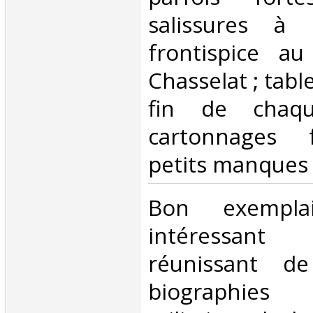
salissures à
frontispice a
Chasselat ; tabl
fin de chaq
cartonnages f
petits manques d
‎Bon exempl
intéressan
réunissant d
biographies