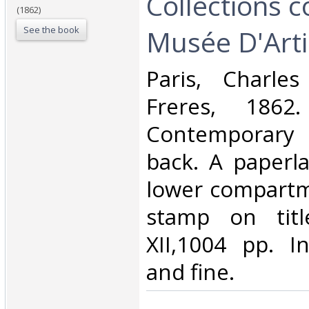
Collections 
(1862)
See the book
Musée D'Artill
‎Paris, Charl
Freres, 1862
Contemporary 
back. A paperl
lower compartm
stamp on titl
XII,1004 pp. In
and fine.‎