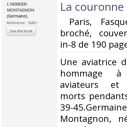
‎La couronne 
‎L'HERBIER-
MONTAGNON
(Germaine).‎
‎ Paris, Fasqu
Reference : 16451
broché, couvert
See the book
in-8 de 190 pages
‎Une aviatrice 
hommage à 
aviateurs et 
morts pendants
39-45.Germain
Montagnon, né