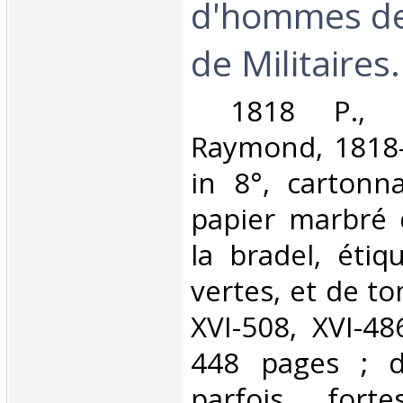
d'hommes de 
de Militaires.‎
‎ 1818 P., L
Raymond, 1818-
in 8°, cartonn
papier marbré 
la bradel, étiq
vertes, et de t
XVI-508, XVI-48
448 pages ; d
parfois fort