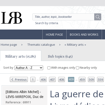
Search by criteria
HOME PAGE
BOOKS AND WORKS
Home page
Thematic catalogue
Military arts
Military arts (15285)
Sub topics (645)
Sort by
With images only
Nearby only
...
...
409
Previous
1
406
407
408
459
509
559
‎La guerre de
‎[Editions Albin Michel] - ‎
‎LEVIS-MIREPOIX, Duc de‎
Reference : 69911