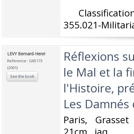
‎ Classifica
355.021-Militaria
‎Réflexions s
‎LEVY Bernard-Henri‎
Reference : G65173
le Mal et la f
(2001)
See the book
l'Histoire, p
Les Damnés d
‎Paris, Grasse
21cm., jaq.‎