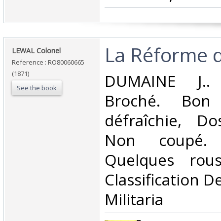
‎La Réforme d
‎LEWAL Colonel‎
Reference : RO80060665
(1871)
‎DUMAINE J..
See the book
Broché. Bon 
défraîchie, Dos
Non coupé. 
Quelques rous
Classification D
Militaria‎