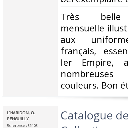
‎Très belle 
mensuelle illus
aux uniforme
français, esse
Ier Empire, 
nombreuses 
couleurs. Bon ét
‎Catalogue d
‎L'HARIDON, O.
PENGUILLY.‎
Reference : 35103