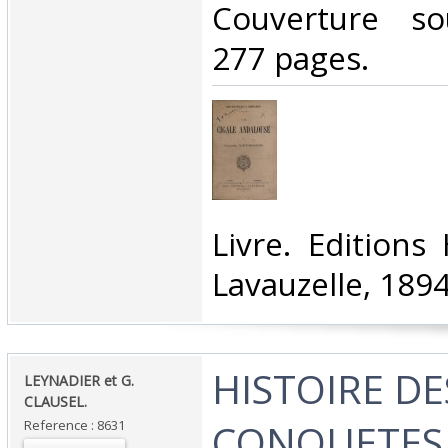
‎Couverture so
277 pages.‎
‎Livre. Editions
Lavauzelle, 1894.
‎HISTOIRE DE
‎LEYNADIER et G.
CLAUSEL.‎
CONQUETES
Reference : 8631