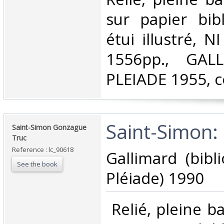
sur papier bi
étui illustré, 
1556pp., GAL
PLEIADE 1955, 
‎Saint-Simon:
‎Saint-Simon Gonzague
Truc‎
Reference : lc_90618
‎Gallimard (bib
See the book
Pléiade) 1990‎
‎ Relié, pleine 