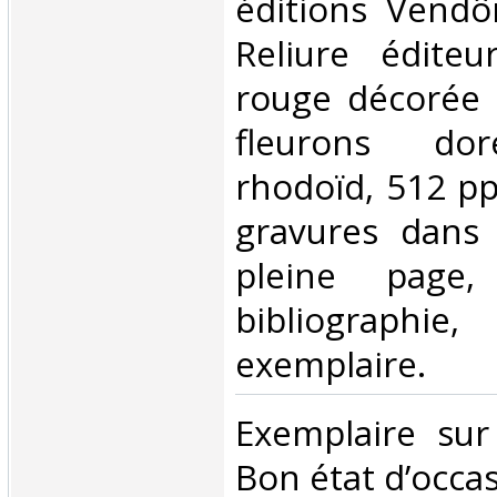
‎éditions Vend
Reliure éditeu
rouge décorée 
fleurons dor
rhodoïd, 512 p
gravures dans 
pleine page,
bibliographie
exemplaire.‎
‎Exemplaire su
Bon état d’occas