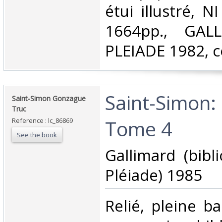
étui illustré, 
1664pp., GAL
PLEIADE 1982, 
‎Saint-Simon
‎Saint-Simon Gonzague
Truc‎
Tome 4‎
Reference : lc_86869
See the book
‎Gallimard (bib
Pléiade) 1985‎
‎Relié, pleine 