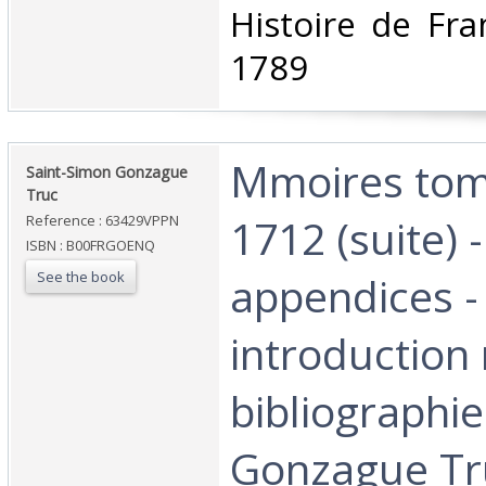
Histoire de Fr
1789‎
‎Mmoires tom
‎Saint-Simon Gonzague
Truc‎
1712 (suite) -
Reference : 63429VPPN
ISBN : B00FRGOENQ
See the book
appendices -
introduction
bibliographie
Gonzague Tru