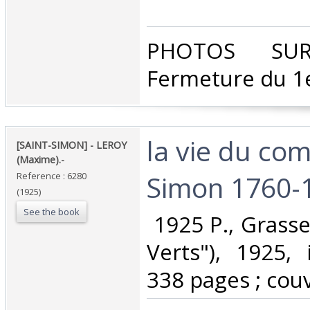
‎PHOTOS SU
Fermeture du 1e
‎la vie du co
‎[SAINT-SIMON] - LEROY
(Maxime).-‎
Simon 1760-1
Reference : 6280
(1925)
See the book
‎ 1925 P., Grass
Verts"), 1925,
338 pages ; couv