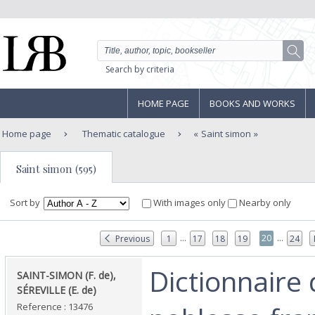
Search by criteria
HOME PAGE
BOOKS AND WORKS
Home page
Thematic catalogue
Saint simon
Saint simon (595)
Sort by
With images only
Nearby only
...
...
20
Previous
1
17
18
19
24
‎Dictionnaire 
‎SAINT-SIMON (F. de),
SÉREVILLE (E. de)‎
Reference : 13476