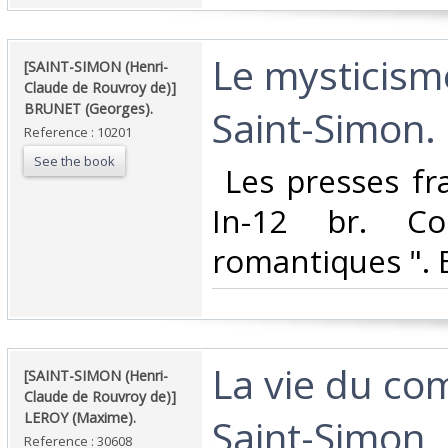
‎Le mysticism
‎[SAINT-SIMON (Henri-
Claude de Rouvroy de)]
BRUNET (Georges).‎
Saint-Simon.‎
Reference : 10201
See the book
‎ Les presses fr
In-12 br. Co
romantiques ". E
‎La vie du co
‎[SAINT-SIMON (Henri-
Claude de Rouvroy de)]
LEROY (Maxime).‎
Saint-Simon, 
Reference : 30608