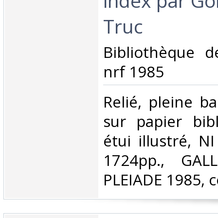
index par G
Truc‎
‎Bibliothèque d
nrf 1985‎
‎Relié, pleine 
sur papier bi
étui illustré, 
1724pp., GAL
PLEIADE 1985, 