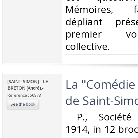
Mémoires, f
dépliant pré
premier vo
collective.‎
‎La "Comédie
‎[SAINT-SIMON] - LE
BRETON (André).-‎
de Saint-Simo
Reference : 50878
See the book
‎ P., Société 
1914, in 12 bro