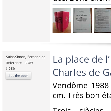
‎La place de l
‎Saint-Simon, Fernand de‎
Reference : 12789
Charles de Ga
(1988)
See the book
‎Vendôme 1988 I
cm. Très bon éta
‎Trois siècles