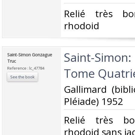
‎Relié très b
rhodoid‎
‎Saint-Simon
‎Saint-Simon Gonzague
Truc‎
Tome Quatri
Reference : lc_47784
See the book
‎Gallimard (bib
Pléiade) 1952‎
‎Relié très b
rhodoid sans jaq