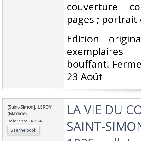
couverture co
pages ; portrait e
‎Edition origi
exemplaires
bouffant. Ferme
23 Août‎
‎LA VIE DU 
‎[Saint-Simon], LEROY
(Maxime)‎
SAINT-SIMON
Reference : 41534
See the book