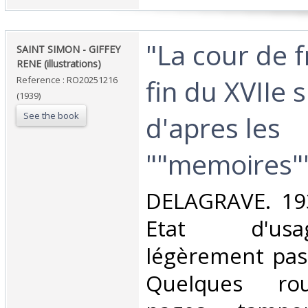
‎"La cour de f
‎SAINT SIMON - GIFFEY
RENE (illustrations)‎
fin du XVIIe s
Reference : RO20251216
(1939)
See the book
d'apres les
""memoires""
‎DELAGRAVE. 193
Etat d'us
légèrement pas
Quelques rou