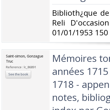
‎Biblioth¿que de
Reli D'occasio
01/01/1953 150 
‎Mémoires to
‎Saint-simon, Gonzague
Truc‎
années 1715 (
Reference : lc_86891
See the book
1718 - appen
notes, biblio