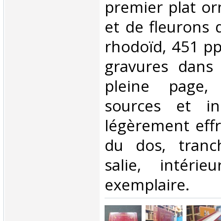
premier plat or
et de fleurons 
rhodoïd, 451 p
gravures dans 
pleine page, b
sources et in
légèrement eff
du dos, tranc
salie, intérie
exemplaire.‎