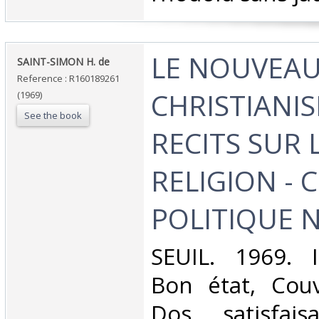
‎LE NOUVEA
‎SAINT-SIMON H. de‎
Reference : R160189261
CHRISTIANIS
(1969)
See the book
RECITS SUR 
RELIGION - 
POLITIQUE N
‎SEUIL. 1969. 
Bon état, Couv
Dos satisfaisa