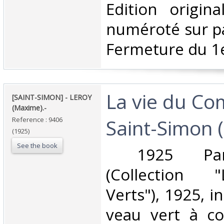
‎Edition origin
numéroté sur pa
Fermeture du 1e
‎La vie du C
‎[SAINT-SIMON] - LEROY
(Maxime).-‎
Saint-Simon (
Reference : 9406
(1925)
See the book
‎ 1925 Pari
(Collection 
Verts"), 1925, i
veau vert à coi