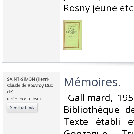
Rosny jeune etc.
‎Mémoires.‎
‎SAINT-SIMON (Henri-
Claude de Rouvroy Duc
de).‎
‎ Gallimard, 195
Reference : L16507
Bibliothèque de
See the book
Texte établi 
Gonzague Tru