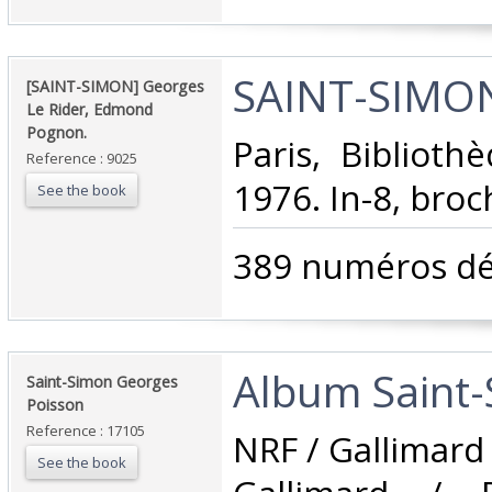
‎SAINT-SIMON
‎[SAINT-SIMON] Georges
Le Rider, Edmond
Pognon.‎
‎Paris, Biblioth
Reference : 9025
1976. In-8, broch
See the book
‎389 numéros déc
‎Album Saint
‎Saint-Simon Georges
Poisson‎
Reference : 17105
‎NRF / Gallimard
See the book