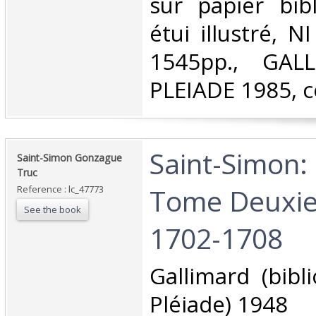
sur papier bi
étui illustré, 
1545pp., GAL
PLEIADE 1985, 
‎Saint-Simon
‎Saint-Simon Gonzague
Truc‎
Tome Deuxie
Reference : lc_47773
See the book
1702-1708‎
‎Gallimard (bib
Pléiade) 1948‎