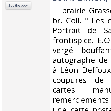
See the book
‎ Librairie Gras
br. Coll. " Les 
Portrait de S
frontispice. E.
vergé bouffan
autographe de
à Léon Deffoux
coupures de 
cartes manu
remerciements
une carte post