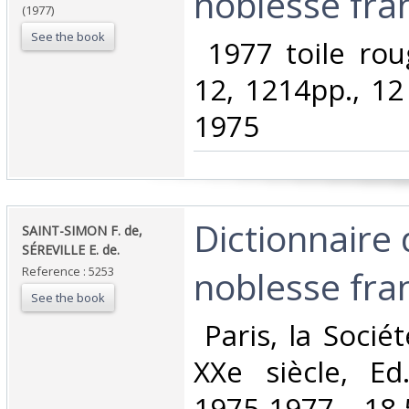
noblesse fran
(1977)
See the book
‎ 1977 toile rou
12, 1214pp., 12 
1975‎
‎Dictionnaire 
‎SAINT-SIMON F. de,
SÉREVILLE E. de. ‎
noblesse fran
Reference : 5253
See the book
‎ Paris, la Soci
XXe siècle, Ed
1975-1977. 18