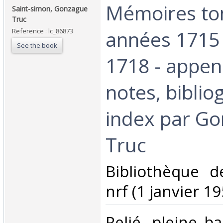
‎Mémoires to
‎Saint-simon, Gonzague
Truc‎
années 1715 (
Reference : lc_86873
See the book
1718 - appen
notes, biblio
index par G
Truc‎
‎Bibliothèque d
nrf (1 janvier 19
‎Relié, pleine 