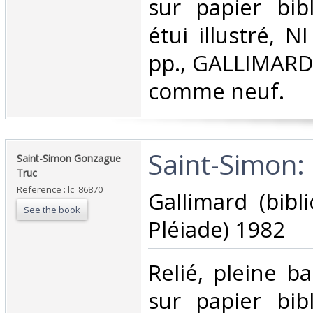
sur papier bi
étui illustré, 
pp., GALLIMARD 
comme neuf.‎
‎Saint-Simon:
‎Saint-Simon Gonzague
Truc‎
Reference : lc_86870
‎Gallimard (bib
See the book
Pléiade) 1982‎
‎Relié, pleine 
sur papier bi