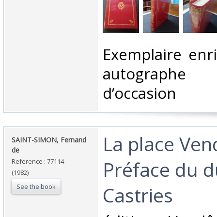
‎Exemplaire enr
autograph
d’occasion ‎
‎La place Ve
‎SAINT-SIMON, Fernand
de‎
Préface du d
Reference : 77114
(1982)
See the book
Castries‎