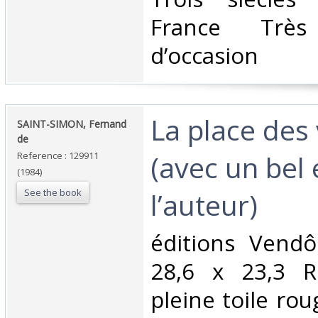
France Trè
d’occasion ‎
‎La place des 
‎SAINT-SIMON, Fernand
de‎
(avec un bel 
Reference : 129911
(1984)
See the book
l’auteur)‎
‎éditions Vend
28,6 x 23,3 Re
pleine toile rou