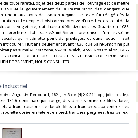
ale de toute rareté.L'objet des deux parties de l'ouvrage est de mettre
s XVIII et le gouvernement de la Restauration des dangers que
un retour aux abus de l'Ancien Régime. Le texte fut rédigé dès la
uration et l'exemple choisi comme preuve d'un échec est celui de la
lution d'Angleterre, qui chassa définitivement les Stuarts en 1688.
la brochure fut saisie.Saint-Simon préconise "un système
 sociale, qui n'admette point de privilèges, et dans lequel il soit
n introduire". Huit ans seulement avant 1830, que Saint-Simon ne put
'était pas si mal vu.Mazzone, 99-100. Walch, 97-98. Rosanvallon, 19. - -
 EN CONGÉS, DE RETOUR LE 17 AOÛT - VENTE PAR CORRESPONDANCE
LIEN DE PAIEMENT, NOUS CONSULTER.‎
 industriel‎
ntoine-Augustin Renouard, 1821, in-8 de (4)-XX-311 pp., jolie rel. lég.
ers 1840), demi-maroquin rouge, dos à nerfs ornés de filets dorés,
ilets à froid, caissons de double-filets à froid avec aux centres des
, roulette dorée en tête et en pied, tranches peignées, très bel ex.,