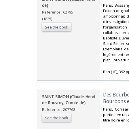
de)‎
‎Paris, Bossang
Édition origin
Reference : 62795
ambitionnait
(1825)
d'investigatio
See the book
l'organisation
collaboration
Baptiste Duve
Saint-Simon s
Exemplaire da
légèrement res
plat. Couverture
‎Bon (1f.), 392 pp
‎Des Bourbo
‎SAINT-SIMON (Claude-Henri
Bourbons e
de Rouvroy, Comte de)‎
‎Paris, Corréa
Reference : 207768
parties en un v
See the book
titre noire en