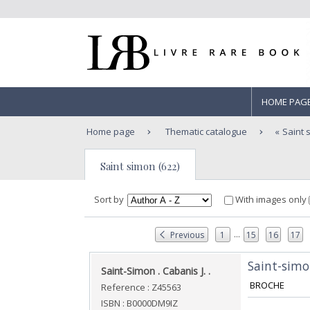
HOME PAG
Home page
Thematic catalogue
Saint 
Saint simon (622)
Sort by
With images only
...
Previous
1
15
16
17
‎Saint-sim
‎Saint-Simon . Cabanis J. . ‎
‎ BROCHE ‎
Reference : Z45563
ISBN : B0000DM9IZ