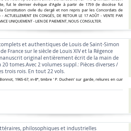
te, fut le dernier évêque d'Agde à partir de 1759 (le diocèse fut
a Constitution civile du clergé et non repris par les Concordats de
. - - ACTUELLEMENT EN CONGÉS, DE RETOUR LE 17 AOÛT - VENTE PAR
CE UNIQUEMENT - LIEN DE PAIEMENT, NOUS CONSULTER.‎
complets et authentiques de Louis de Saint-Simon
 de France sur le siècle de Louis XIV et la Régence
manuscrit original entièrement écrit de la main de
n 20 tomes.Avec 2 volumes suppl.: Pièces diverses /
s trois rois. En tout 22 vols.‎
 Bonnot, 1965-67, in-8°, timbre ‘ P. Duchein’ sur garde, reliures en cuir
ittéraires, philosophiques et industrielles‎