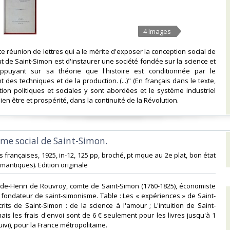
4 Images
ette réunion de lettres qui a le mérite d'exposer la conception social de
ut de Saint-Simon est d'instaurer une société fondée sur la science et
s'appuyant sur sa théorie que l'histoire est conditionnée par le
des techniques et de la production. (...)" (En français dans le texte,
tion politiques et sociales y sont abordées et le système industriel
ien être et prospérité, dans la continuité de la Révolution. ‎
sme social de Saint-Simon.‎
es françaises, 1925, in-12, 125 pp, broché, pt mque au 2e plat, bon état
omantiques). Edition originale‎
ude-Henri de Rouvroy, comte de Saint-Simon (1760-1825), économiste
 fondateur de saint-simonisme. Table : Les « expériences » de Saint-
rits de Saint-Simon : de la science à l'amour ; L'intuition de Saint-
is les frais d'envoi sont de 6 € seulement pour les livres jusqu'à 1
uivi), pour la France métropolitaine.‎