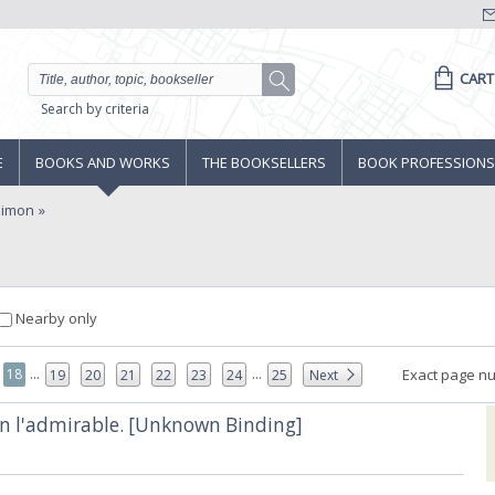
CART
Search by criteria
E
BOOKS AND WORKS
THE BOOKSELLERS
BOOK PROFESSIONS
simon
Nearby only
...
...
18
Exact page n
19
20
21
22
23
24
25
Next
on l'admirable. [Unknown Binding]‎