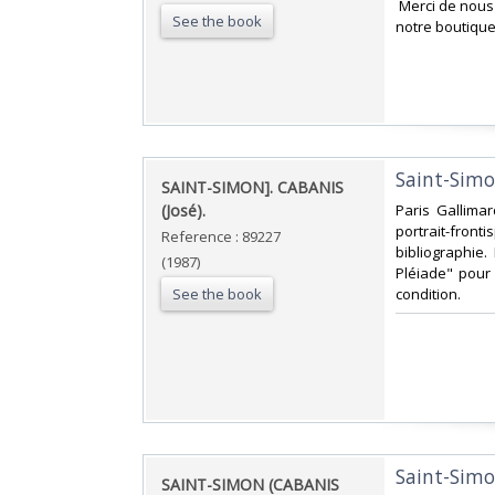
‎ Merci de nou
See the book
notre boutique
‎Saint-Simo
‎SAINT-SIMON]. CABANIS
(José).‎
‎Paris Gallima
portrait-front
Reference : 89227
bibliographie.
(1987)
Pléiade" pour
See the book
condition.‎
‎Saint-Simo
‎SAINT-SIMON (CABANIS