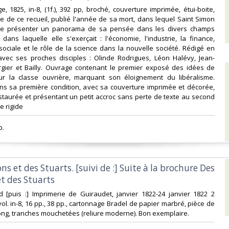
e, 1825, in-8, (1f.), 392 pp, broché, couverture imprimée, étui-boite,
ale de ce recueil, publié l'année de sa mort, dans lequel Saint Simon
 de présenter un panorama de sa pensée dans les divers champs
n dans laquelle elle s'exerçait : l'économie, l'industrie, la finance,
 sociale et le rôle de la science dans la nouvelle société. Rédigé en
 avec ses proches disciples : Olinde Rodrigues, Léon Halévy, Jean-
rgier et Bailly. Ouvrage contenant le premier exposé des idées de
ur la classe ouvrière, marquant son éloignement du libéralisme.
ns sa première condition, avec sa couverture imprimée et décorée,
taurée et présentant un petit accroc sans perte de texte au second
 rigide‎
.‎
ns et des Stuarts. [suivi de :] Suite à la brochure Des
t des Stuarts‎
rd [puis :] Imprimerie de Guiraudet, janvier 1822-24 janvier 1822 2
ol. in-8, 16 pp., 38 pp., cartonnage Bradel de papier marbré, pièce de
 long, tranches mouchetées (reliure moderne). Bon exemplaire.‎