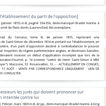
r l'établissement du parti de l'opposition].‎
s.d. (janvier 1815) in-8, paginé 334-356, demi-maroquin Bradel marine à
 orné de filets dorés (Laurenchet). Bel exemplaire.‎
xtrait du Censeur, tome III, de janvier 1815, reprenant une
de Saint-Simon de décembre 1814 et portant sur l'établissement, en
stère, d'un parti d'opposition destiné à contrebalancer le pouvoir
l. Inspirées du régime parlementaire anglais, et devenues banales,
devaient recevoir un début d'application incomplet que lors de la
uration.Fournel, p. 14 (comme "Lettre de Henri Saint-Simon à MM.
yer"). Mazzone, 33. Rosanvallon, 13. - - ACTUELLEMENT EN CONGÉS,
 17 AOÛT - VENTE PAR CORRESPONDANCE UNIQUEMENT - LIEN DE
S CONSULTER.‎
Messieurs les jurés qui doivent prononcer sur
n intentée contre lui.‎
d, Pélicier, mars 1820 in-8, 42 pp., demi-maroquin Bradel marine à long