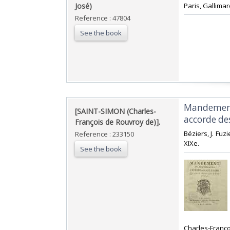
José)‎
‎Paris, Gallimar
Reference : 47804
See the book
‎Mandement
‎[SAINT-SIMON (Charles-
accorde de
François de Rouvroy de)].‎
‎Béziers, J. Fu
Reference : 233150
XIXe. ‎
See the book
‎Charles-Franç