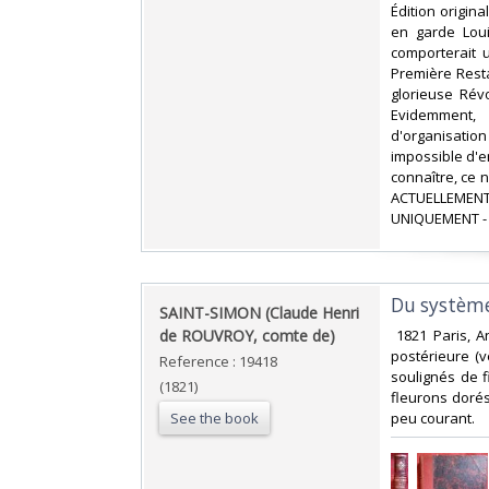
‎Édition origin
en garde Loui
comporterait 
Première Resta
glorieuse Révo
Evidemment, 
d'organisation
impossible d'e
connaître, ce n
ACTUELLEMENT
UNIQUEMENT - 
‎Du système
‎SAINT-SIMON (Claude Henri
de ROUVROY, comte de)‎
‎ 1821 Paris, A
postérieure (v
Reference : 19418
soulignés de f
(1821)
fleurons dorés
See the book
peu courant.‎