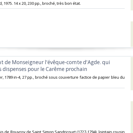
d, 1975. 14 x 20, 230 pp., broché, très bon état.‎
 de Monseigneur l'évêque-comte d'Agde. qui
s dispenses pour le Carême prochain‎
zier, 1789 in-4, 27 pp., broché sous couverture factice de papier bleu du
ois de Rouvroy de Saint Simon Sandricourt (1727-1794), lointain cousin