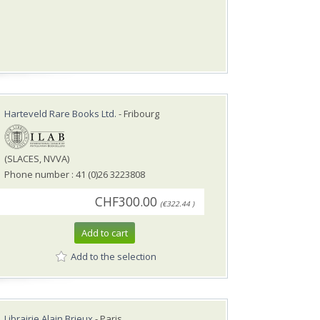
Harteveld Rare Books Ltd.
- Fribourg
(SLACES, NVVA)
Phone number : 41 (0)26 3223808
CHF300.00
(€322.44 )
Add to cart
Add to the selection
Librairie Alain Brieux
- Paris