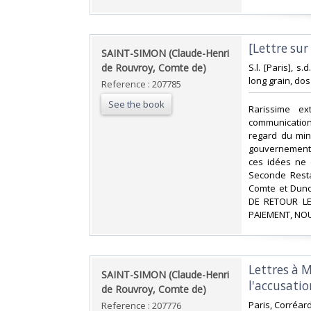
‎[Lettre su
‎SAINT-SIMON (Claude-Henri
de Rouvroy, Comte de)‎
‎S.l. [Paris], 
long grain, dos
Reference : 207785
See the book
‎Rarissime e
communication 
regard du mini
gouvernementa
ces idées ne 
Seconde Resta
Comte et Duno
DE RETOUR LE
PAIEMENT, NOU
‎Lettres à 
‎SAINT-SIMON (Claude-Henri
l'accusatio
de Rouvroy, Comte de)‎
‎Paris, Corréar
Reference : 207776