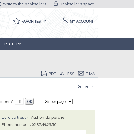
Write to the booksellers
Bookseller's space
FAVORITES
MY ACCOUNT
 DIRECTORY
PDF
RSS
E-MAIL
Refine
umber ?
OK
Livre au trésor
- Authon-du-perche
Phone number : 02.37.49.23.50