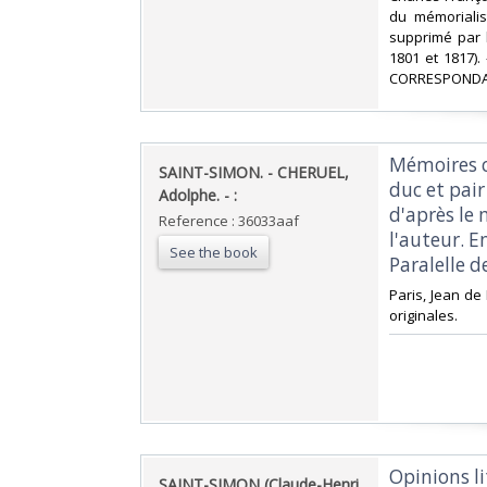
du mémorialis
supprimé par l
1801 et 1817)
CORRESPONDAN
‎Mémoires 
‎SAINT-SIMON. - CHERUEL,
duc et pair
Adolphe. - :‎
d'après le 
Reference : 36033aaf
l'auteur. E
See the book
Paralelle de
‎Paris, Jean de
originales.‎
‎Opinions l
‎SAINT-SIMON (Claude-Henri