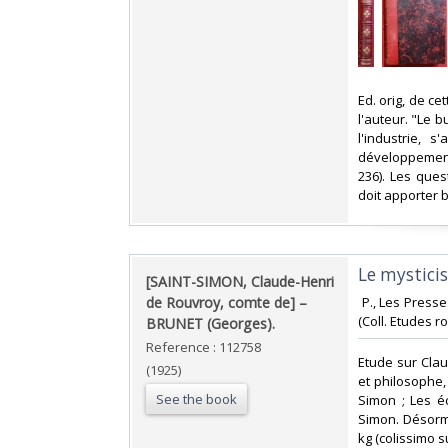
‎Ed. orig, de c
l'auteur. "Le b
l'industrie, 
développement 
236). Les ques
doit apporter b
‎Le mystici
‎[SAINT-SIMON, Claude-Henri
de Rouvroy, comte de] –
‎ P., Les Press
(Coll. Etudes r
BRUNET (Georges).‎
Reference : 112758
‎Etude sur Cla
(1925)
et philosophe,
See the book
Simon ; Les éc
Simon. Désorma
kg (colissimo s