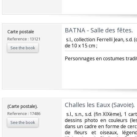
‎BATNA - Salle des fêtes.‎
‎Carte postale ‎
Reference : 13121
‎ s.l., collection Ferrelli Jean, s.
de 10 x 15 cm ; ‎
See the book
‎Personnages en costumes traditi
‎Challes les Eaux (Savoie).‎
‎(Carte postale).‎
Reference : 17486
‎ s.l., s.n., s.d. (fin XIXème), 1 
dessins photo en couleurs (les
See the book
dans un cadre en forme de cercl
de fleurs et oiseaux, légend