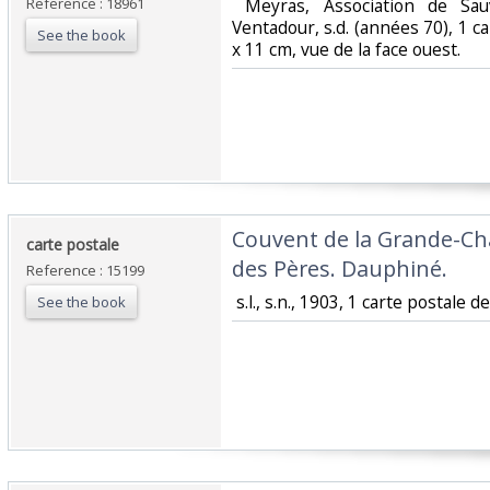
Reference : 18961
‎ Meyras, Association de Sa
Ventadour, s.d. (années 70), 1 c
See the book
x 11 cm, vue de la face ouest. ‎
‎Couvent de la Grande-Ch
‎carte postale ‎
des Pères. Dauphiné.‎
Reference : 15199
‎ s.l., s.n., 1903, 1 carte postale de
See the book