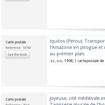
‎Iquitos (Pérou). Transpo
‎Carte postale ‎
l'Amazone en pirogue et
Reference : 10760
au premier plan.‎
See the book
‎ s.l., s.n., 1908, 1 cartepostale de 
‎Joyeuse, cité médiévale 
‎Carte postale ‎
Tapisserie murale de l'ho
Reference : 7514