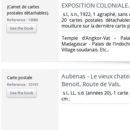
‎EXPOSITION COLONIALE. M
‎(Carnet de cartes
postales détachables).‎
‎ s.l., s.n., 1922, 1 agraphé, sa
20 cartes postales détachabl
Reference : 19082
mouillure sur la dernière carte po
See the book
‎Temple d'Angkor-Vat - Pal
Madagascar - Palais de l'Indoch
Village soudanais. Etc... ‎
‎Aubenas - Le vieux chate
‎Carte postale ‎
Benoit. Route de Vals.‎
Reference : 10747
‎ s.l., LL, s.d. (années 20), 1 car
See the book
cm ; ‎