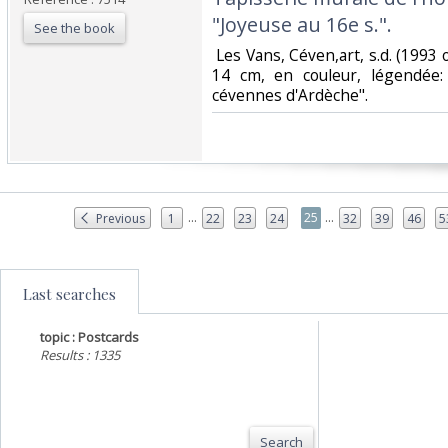
"Joyeuse au 16e s.".‎
See the book
‎ Les Vans, Céven,art, s.d. (1993 
14 cm, en couleur, légendée:
cévennes d'Ardèche". ‎
...
...
25
Previous
1
22
23
24
32
39
46
5
Last searches
topic : Postcards
Results : 1335
Search