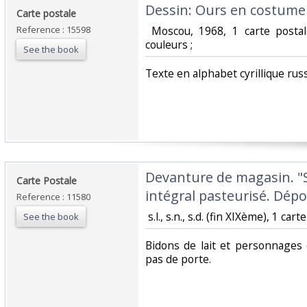
‎Dessin: Ours en costume 
‎Carte postale ‎
Reference : 15598
‎ Moscou, 1968, 1 carte post
couleurs ; ‎
See the book
‎Texte en alphabet cyrillique russe
‎Devanture de magasin. "S
‎Carte Postale ‎
intégral pasteurisé. Dépot 
Reference : 11580
‎ s.l., s.n., s.d. (fin XIXème), 1 car
See the book
‎Bidons de lait et personnages
pas de porte. ‎