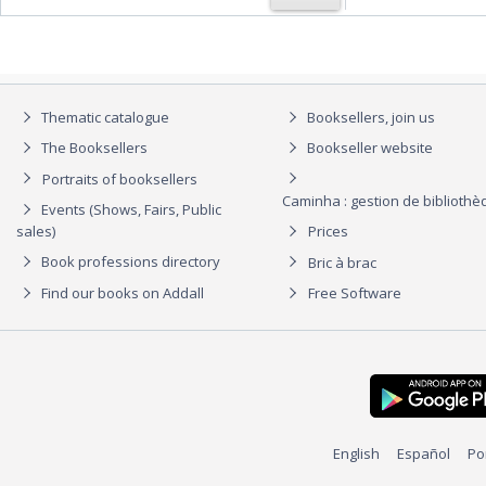
Thematic catalogue
Booksellers, join us
The Booksellers
Bookseller website
Portraits of booksellers
Caminha : gestion de biblioth
Events (Shows, Fairs, Public
sales)
Prices
Book professions directory
Bric à brac
Find our books on Addall
Free Software
English
Español
Po