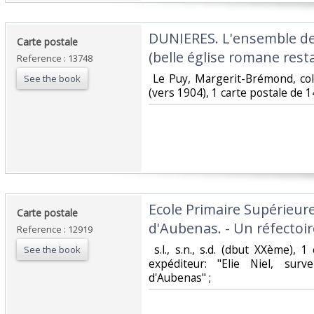
‎DUNIERES. L'ensemble de 
‎Carte postale ‎
(belle église romane restau
Reference : 13748
‎ Le Puy, Margerit-Brémond, colle
See the book
(vers 1904), 1 carte postale de 14
‎Ecole Primaire Supérieur
‎Carte postale ‎
d'Aubenas. - Un réfectoire
Reference : 12919
‎ s.l., s.n., s.d. (dbut XXème),
See the book
expéditeur: "Elie Niel, surve
d'Aubenas" ; ‎