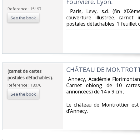
Fourvière. Lyon.‎
Reference : 15197
‎ Paris, Levy, s.d. (fin XIX
couverture illustrée. carnet
See the book
postales détachables, 1 feuillet d
‎CHÂTEAU DE MONTROTTI
‎(carnet de cartes
postales détachables).‎
‎ Annecy, Académie Florimontane
Carnet oblong de 10 cartes
Reference : 18076
annoncées) de 14 x 9 cm ; ‎
See the book
‎Le château de Montrottier est
d'Annecy. ‎