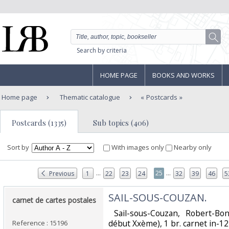
Search by criteria
HOME PAGE
BOOKS AND WORKS
Home page
Thematic catalogue
Postcards
Postcards (1335)
Sub topics (406)
Sort by
With images only
Nearby only
...
...
25
Previous
1
22
23
24
32
39
46
5
‎SAIL-SOUS-COUZAN.‎
‎carnet de cartes postales
‎ Sail-sous-Couzan, Robert-Bo
début Xxème), 1 br. carnet in-1
Reference : 15196